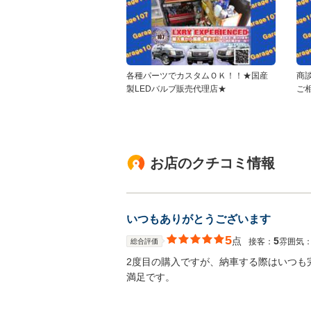
各種パーツでカスタムＯＫ！！★国産
商
製LEDバルブ販売代理店★
ご
お店のクチコミ情報
いつもありがとうございます
5
点
5
接客：
雰囲気
総合評価
2度目の購入ですが、納車する際はいつも
満足です。