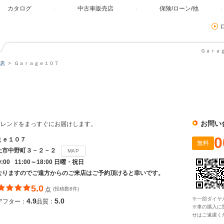
カタログ
中古車販売店
保険/ローン/他
Ｇａｒａｇ
店
Ｇａｒａｇｅ１０７
お問い
トレンドをまっすぐにお届けします。
0
ｇｅ１０７
無料
上市中野町３－２－２
MAP
9:00 11:00～18:00 日曜・祝日
なりますのでご遠方からのご来店はご予約頂けると幸いです。
5.0
点
(投稿数8件)
※一部ダイヤ
4.9
5.0
アフター：
品質：
※車の購入に
せはご遠慮く