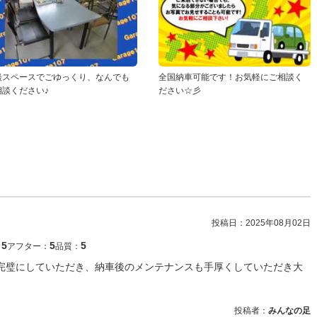
談スペースでごゆっくり、なんでも
全国納車可能です！お気軽にご相談く
相談ください♪
ださい☆彡
投稿日：
2025年08月02日
5
5
5
：
アフター：
品質：
完璧にしていただき、納車後のメンテナンスも手厚くしていただき大
投稿者：
みんなの足