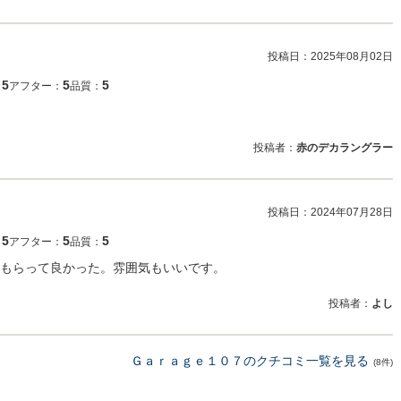
投稿日：
2025年08月02日
5
5
5
：
アフター：
品質：
投稿者：
赤のデカラングラー
投稿日：
2024年07月28日
5
5
5
：
アフター：
品質：
もらって良かった。雰囲気もいいです。
投稿者：
よし
Ｇａｒａｇｅ１０７のクチコミ一覧を見る
(8件)