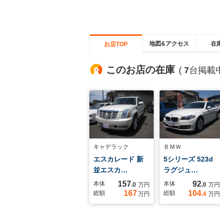
地図&アクセス
在
お店TOP
このお店の在庫
(
7
台掲載中
キャデラック
ＢＭＷ
エスカレード 新
5シリーズ 523d
並エスカ…
ラグジュ…
157
92
本体
本体
.0
万円
.0
万円
167
104
総額
総額
万円
.4
万円