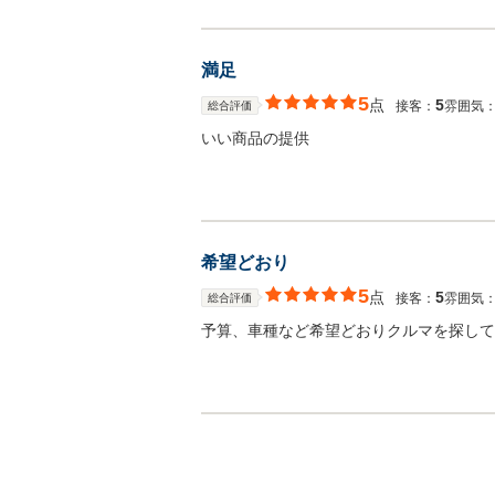
満足
5
点
5
接客：
雰囲気
総合評価
いい商品の提供
希望どおり
5
点
5
接客：
雰囲気
総合評価
予算、車種など希望どおりクルマを探して