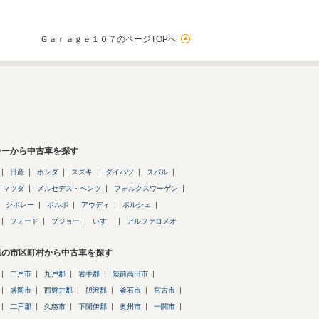
Ｇａｒａｇｅ１０７のページTOPへ
カーから中古車を探す
日産
ホンダ
スズキ
ダイハツ
スバル
マツダ
メルセデス・ベンツ
フォルクスワーゲン
シボレー
ボルボ
アウディ
ポルシェ
フォード
プジョー
いすゞ
アルファロメオ
県の市区町村から中古車を探す
二戸市
九戸郡
岩手郡
陸前高田市
盛岡市
西磐井郡
胆沢郡
釜石市
宮古市
二戸郡
久慈市
下閉伊郡
奥州市
一関市