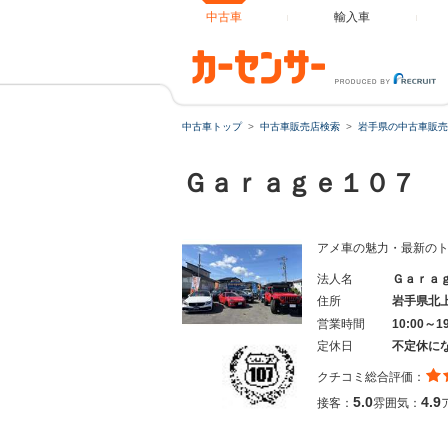
中古車
輸入車
中古車トップ
中古車販売店検索
岩手県の中古車販売
Ｇａｒａｇｅ１０７
アメ車の魅力・最新の
法人名
Ｇａｒａ
住所
岩手県北
営業時間
10:00～1
定休日
不定休に
クチコミ総合評価：
5.0
4.9
接客：
雰囲気：