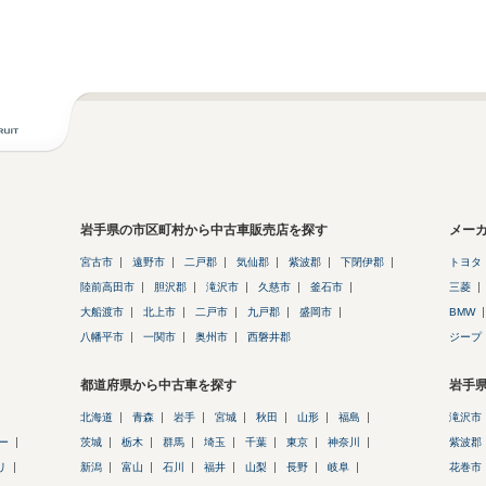
岩手県の市区町村から中古車販売店を探す
メー
宮古市
遠野市
二戸郡
気仙郡
紫波郡
下閉伊郡
トヨタ
陸前高田市
胆沢郡
滝沢市
久慈市
釜石市
三菱
大船渡市
北上市
二戸市
九戸郡
盛岡市
BMW
八幡平市
一関市
奥州市
西磐井郡
ジープ
都道府県から中古車を探す
岩手
北海道
青森
岩手
宮城
秋田
山形
福島
滝沢市
ー
茨城
栃木
群馬
埼玉
千葉
東京
神奈川
紫波郡
リ
新潟
富山
石川
福井
山梨
長野
岐阜
花巻市