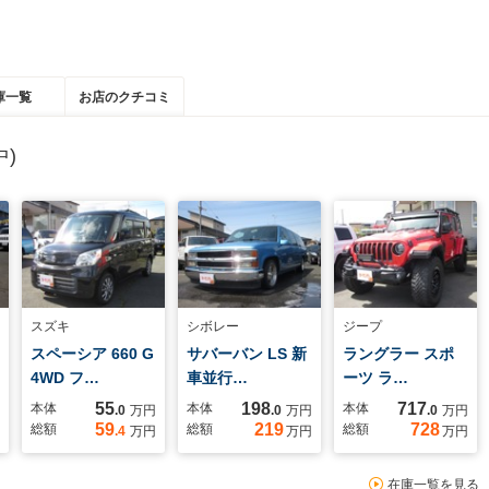
庫一覧
お店のクチコミ
)
スズキ
シボレー
ジープ
スペーシア 660 G
サバーバン LS 新
ラングラー スポ
4WD フ…
車並行…
ーツ ラ…
55
198
717
本体
本体
本体
.0
万円
.0
万円
.0
万円
59
219
728
総額
総額
総額
.4
万円
万円
万円
在庫一覧を見る