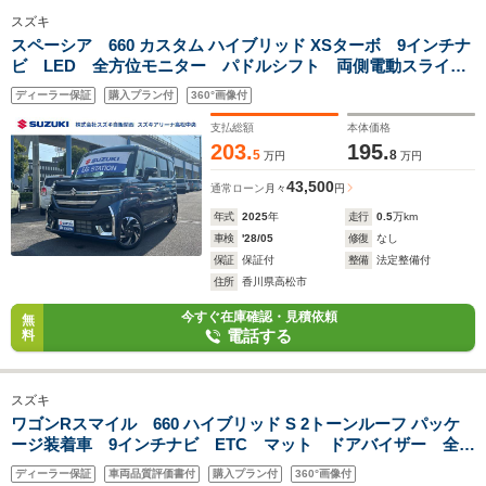
スズキ
スペーシア 660 カスタム ハイブリッド XSターボ 9インチナ
ビ LED 全方位モニター パドルシフト 両側電動スライド
ドア 電動パーキング サーキュレーター ロールサンシェード
ディーラー保証
購入プラン付
360°画像付
ACC 後席オットマン ステアリングオーディオスイッチ
USB充電ソケット
支払総額
本体価格
203.
195.
5
8
万円
万円
43,500
通常ローン
月々
円
年式
2025
年
走行
0.5
万km
車検
'28/05
修復
なし
保証
保証付
整備
法定整備付
住所
香川県高松市
今すぐ在庫確認・見積依頼
無
電話する
料
スズキ
ワゴンRスマイル 660 ハイブリッド S 2トーンルーフ パッケ
ージ装着車 9インチナビ ETC マット ドアバイザー 全方
位モニター 両側電動スライドドア ACC USB電源ソケット
ディーラー保証
車両品質評価書付
購入プラン付
360°画像付
(TypeーA) 運転席シートヒーター キーレスプッシュスター