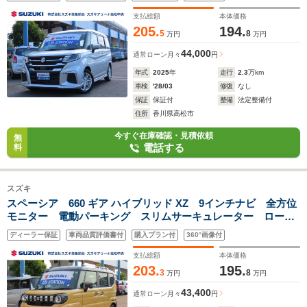
充電ソケット パーソナルテーブル LEDランプ
支払総額
本体価格
205.
194.
5
8
万円
万円
44,000
通常ローン
月々
円
年式
2025
年
走行
2.3
万km
車検
'28/03
修復
なし
保証
保証付
整備
法定整備付
住所
香川県高松市
今すぐ在庫確認・見積依頼
無
電話する
料
スズキ
スペーシア 660 ギア ハイブリッド XZ 9インチナビ 全方位
モニター 電動パーキング スリムサーキュレーター ロール
サンシェード ヘッドアップディスプレイ ACC シートヒー
ディーラー保証
車両品質評価書付
購入プラン付
360°画像付
ター(運転席・助手席) 両側電動スライドドア ハンドルヒー
ター
支払総額
本体価格
203.
195.
3
8
万円
万円
43,400
通常ローン
月々
円