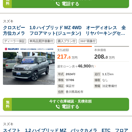
電話する
料
スズキ
クロスビー 1.0 ハイブリッド MZ 4WD オーディオレス 全
方位カメラ フロアマット(ジュータン) リヤパーキングセン
サー ステアリングオーディオスイッチ ACC デュアルカメ
ディーラー保証
車両品質評価書付
購入プラン付
360°画像付
ラブレーキサポート シートヒーター(運転助手席)ト パドル
シフト
支払総額
本体価格
217.
208.
6
0
万円
万円
46,900
通常ローン
月々
円
年式
2024
年
走行
1.1
万km
車検
'27/06
修復
なし
保証
保証付
整備
法定整備付
住所
香川県高松市
今すぐ在庫確認・見積依頼
無
電話する
料
スズキ
スイフト 1.2 ハイブリッド MZ バックカメラ ETC フロア