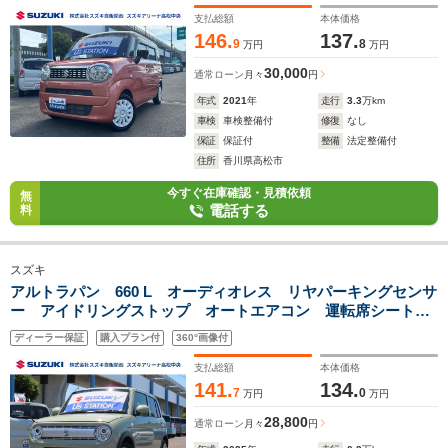
ト リヤパーキングセンサー
支払総額
本体価格
146.
137.
9
8
万円
万円
30,000
通常ローン
月々
円
年式
2021
年
走行
3.3
万km
車検
車検整備付
修復
なし
保証
保証付
整備
法定整備付
住所
香川県高松市
今すぐ在庫確認・見積依頼
無
電話する
料
スズキ
アルトラパン 660 L オーディオレス リヤパーキングセンサ
ー アイドリングストップ オートエアコン 運転席シートヒ
ーター USB電源ソケット(Type-A・Type-C) リモコンキー
ディーラー保証
購入プラン付
360°画像付
ステアリングオーディオスイッチ
支払総額
本体価格
141.
134.
7
0
万円
万円
28,800
通常ローン
月々
円