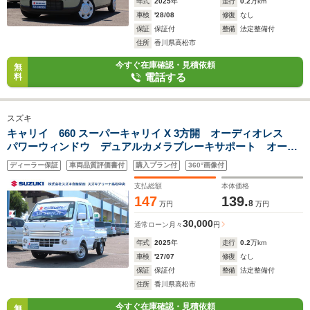
年式
2025
年
走行
0.2
万km
車検
'28/08
修復
なし
保証
保証付
整備
法定整備付
住所
香川県高松市
今すぐ在庫確認・見積依頼
無
電話する
料
スズキ
キャリイ 660 スーパーキャリイ X 3方開 オーディオレス
パワーウィンドウ デュアルカメラブレーキサポート オーバ
ーヘッドシェルフ マニュアルエアコン キーレスエントリ
ディーラー保証
車両品質評価書付
購入プラン付
360°画像付
ー アクセサリーソケット LEDヘッドランプ リヤパーキン
グセンサー
支払総額
本体価格
147
139.
8
万円
万円
30,000
通常ローン
月々
円
年式
2025
年
走行
0.2
万km
車検
'27/07
修復
なし
保証
保証付
整備
法定整備付
住所
香川県高松市
今すぐ在庫確認・見積依頼
無