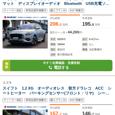
マット ディスプレイオーディオ Bluetooth USB充電ソケ
ット アクセサリーソケット ACC(停止保持機能付) シート
ディーラー保証
車両品質評価書付
購入プラン付
360°画像付
ヒーター(運転席・助手席) 電動パーキング
支払総額
本体価格
206.
195.
6
8
万円
万円
44,200
通常ローン
月々
円
年式
2025
年
走行
0.4
万km
車検
'28/04
修復
なし
保証
保証付
整備
法定整備付
住所
香川県高松市
今すぐ在庫確認・見積依頼
無
電話する
料
スズキ
スイフト 1.2 XG オーディオレス 前方ドラレコ ACC シ
ートヒーター パーキングセンサー(フロント・リヤ) シート
ヒーター(運転席・助手席) リモコンキー プッシュスタート
ディーラー保証
車両品質評価書付
購入プラン付
360°画像付
エンジン マニュアルエアコン ハンドブレーキ
支払総額
本体価格
157.
146.
2
7
万円
万円