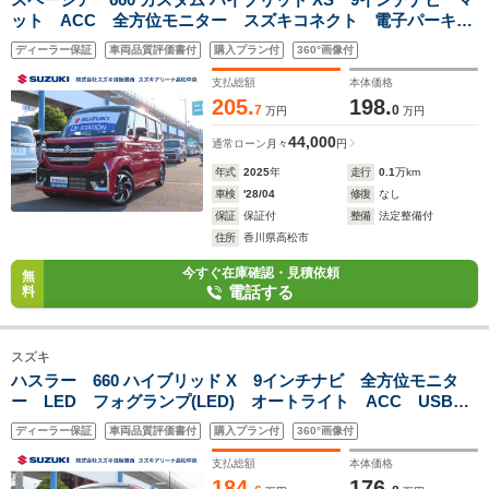
ット ACC 全方位モニター スズキコネクト 電子パーキン
グ 後席オットマン 両側電動スライドドア サーキュレータ
ディーラー保証
車両品質評価書付
購入プラン付
360°画像付
ー ロールサンシェード USB充電ソケット ハンドルヒータ
ー
支払総額
本体価格
205.
198.
7
0
万円
万円
44,000
通常ローン
月々
円
年式
2025
年
走行
0.1
万km
車検
'28/04
修復
なし
保証
保証付
整備
法定整備付
住所
香川県高松市
今すぐ在庫確認・見積依頼
無
電話する
料
スズキ
ハスラー 660 ハイブリッド X 9インチナビ 全方位モニタ
ー LED フォグランプ(LED) オートライト ACC USB充
電ソケット アクセサリーソケット シートヒーター(運転席・
ディーラー保証
車両品質評価書付
購入プラン付
360°画像付
助手席) スズキコネクト アイドリングストップ
支払総額
本体価格
184.
176.