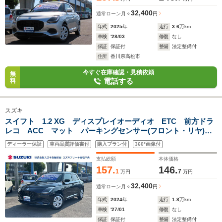
32,400
通常ローン
月々
円
年式
2025
年
走行
3.6
万km
車検
'28/03
修復
なし
保証
保証付
整備
法定整備付
住所
香川県高松市
今すぐ在庫確認・見積依頼
無
電話する
料
スズキ
スイフト 1.2 XG ディスプレイオーディオ ETC 前方ドラ
レコ ACC マット パーキングセンサー(フロント・リヤ)
LEDヘッドランプ プッシュスタート式エンジン マニュアル
ディーラー保証
車両品質評価書付
購入プラン付
360°画像付
エアコン シートヒーター(運転席・助手席)
支払総額
本体価格
157.
146.
1
7
万円
万円
32,400
通常ローン
月々
円
年式
2024
年
走行
1.8
万km
車検
'27/01
修復
なし
保証
保証付
整備
法定整備付