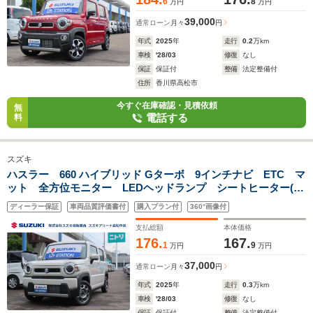
6
8
万円
万円
39,000
通常ローン
月々
円
年式
2025
年
走行
0.2
万km
車検
'28/03
修復
なし
保証
保証付
整備
法定整備付
住所
香川県高松市
今すぐ在庫確認・見積依頼
無
電話する
料
スズキ
ハスラー 660 ハイブリッド Gターボ 9インチナビ ETC マ
ット 全方位モニター LEDヘッドランプ シートヒーター(運
転席・助手席) USB接続ソケット アクセサリーソケット
ディーラー保証
車両品質評価書付
購入プラン付
360°画像付
Bluetooth プッシュスタート式エンジン
支払総額
本体価格
176.
167.
1
9
万円
万円
37,000
通常ローン
月々
円
年式
2025
年
走行
0.3
万km
車検
'28/03
修復
なし
保証
保証付
整備
法定整備付