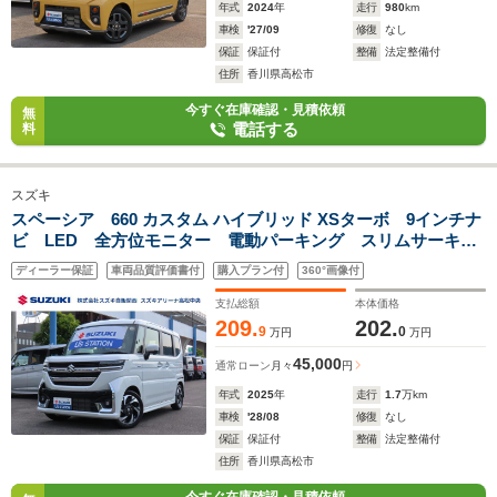
年式
2024
年
走行
980
km
車検
'27/09
修復
なし
保証
保証付
整備
法定整備付
住所
香川県高松市
今すぐ在庫確認・見積依頼
無
電話する
料
スズキ
スペーシア 660 カスタム ハイブリッド XSターボ 9インチナ
ビ LED 全方位モニター 電動パーキング スリムサーキュ
レーター ロールサンシェード ハンドルヒーター シートヒ
ディーラー保証
車両品質評価書付
購入プラン付
360°画像付
ーター(運転席・助手席) スズキコネクト ACC 両側電動ス
ライドドア
支払総額
本体価格
209.
202.
9
0
万円
万円
45,000
通常ローン
月々
円
年式
2025
年
走行
1.7
万km
車検
'28/08
修復
なし
保証
保証付
整備
法定整備付
住所
香川県高松市