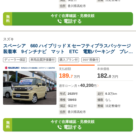
住所
香川県高松市
今すぐ在庫確認・見積依頼
無
電話する
料
スズキ
スペーシア 660 ハイブリッド X セーフティプラスパッケージ
装着車 9インチナビ マット ETC 電動パーキング ブレー
キホールド ACC(全車速追従機能・停止保持機能付) LEDヘ
ディーラー保証
車両品質評価書付
購入プラン付
360°画像付
ッドライト シートヒーター(運転席・助手席) スリムサー
キュレーター ロールサンシェード
支払総額
本体価格
189.
182.
7
0
万円
万円
40,200
通常ローン
月々
円
年式
2025
年
走行
0.3
万km
車検
'28/03
修復
なし
保証
保証付
整備
法定整備付
住所
香川県高松市
今すぐ在庫確認・見積依頼
無
電話する
料