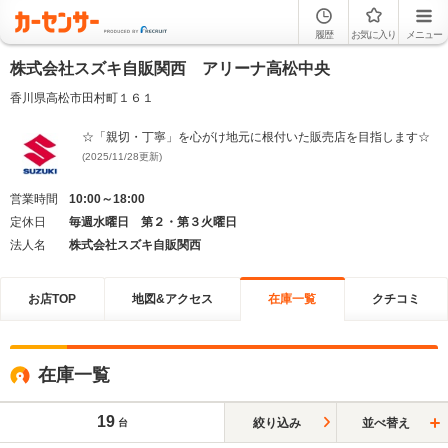
履歴
お気に入り
メニュー
株式会社スズキ自販関西 アリーナ高松中央
香川県高松市田村町１６１
☆「親切・丁寧」を心がけ地元に根付いた販売店を目指します☆
(2025/11/28更新)
営業時間
10:00～18:00
定休日
毎週水曜日 第２・第３火曜日
法人名
株式会社スズキ自販関西
お店TOP
地図&アクセス
在庫一覧
クチコミ
在庫一覧
19
絞り込み
並べ替え
台