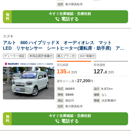
住所
香川県高松市
今すぐ在庫確認・見積依頼
無
電話する
料
スズキ
アルト 660 ハイブリッド X オーディオレス マット
LED リヤセンサー シートヒーター(運転席・助手席) アク
セサリーソケット プッシュスタート式エンジン リモコンキ
ディーラー保証
車両品質評価書付
購入プラン付
360°画像付
ー 2スピーカー オートエアコン アイドリングストップ
支払総額
本体価格
135.
127.
4
8
万円
万円
27,200
通常ローン
月々
円
年式
2025
年
走行
0.3
万km
車検
'28/05
修復
なし
保証
保証付
整備
法定整備付
住所
香川県高松市
今すぐ在庫確認・見積依頼
無
電話する
料