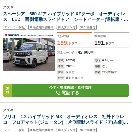
スズキ
スペーシア 660 ギア ハイブリッド XZターボ オーディオレ
ス LED 両側電動スライドドア シートヒーター(運転席・助
手席) パーキングセンサー(フロント・リヤ) 電動パーキン
ディーラー保証
車両品質評価書付
購入プラン付
360°画像付
グ 後席オットマン ハンドルヒーター パドルシフト USB
充電ソケット
支払総額
本体価格
199.
191.
9
9
万円
万円
42,600
通常ローン
月々
円
年式
2025
年
走行
0.6
万km
車検
'28/05
修復
なし
保証
保証付
整備
法定整備付
住所
香川県高松市
今すぐ在庫確認・見積依頼
無
電話する
料
スズキ
ソリオ 1.2 ハイブリッド MX オーディオレス 社外ドラレ
コ フロアマット(ジュータン) 片側電動スライドドア(左側)
シートヒーター(運転席・助手席) パーキングセンサー USB
ディーラー保証
車両品質評価書付
購入プラン付
360°画像付