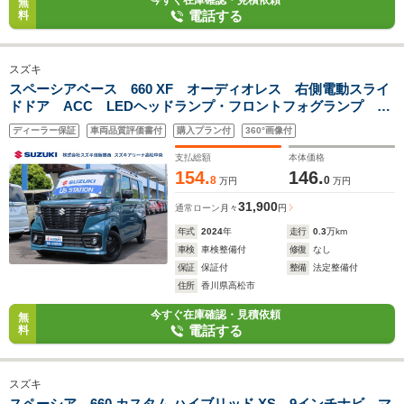
今すぐ在庫確認・見積依頼
無
電話する
料
スズキ
スペーシアベース 660 XF オーディオレス 右側電動スライ
ドドア ACC LEDヘッドランプ・フロントフォグランプ 全
方位カメラ オーバーヘッドシェルフ USB充電ソケット シ
ディーラー保証
車両品質評価書付
購入プラン付
360°画像付
ートヒーター(運転席・助手席) ルーフレール
支払総額
本体価格
154.
146.
8
0
万円
万円
31,900
通常ローン
月々
円
年式
2024
年
走行
0.3
万km
車検
車検整備付
修復
なし
保証
保証付
整備
法定整備付
住所
香川県高松市
今すぐ在庫確認・見積依頼
無
電話する
料
スズキ
スペーシア 660 カスタム ハイブリッド XS 9インチナビ マ