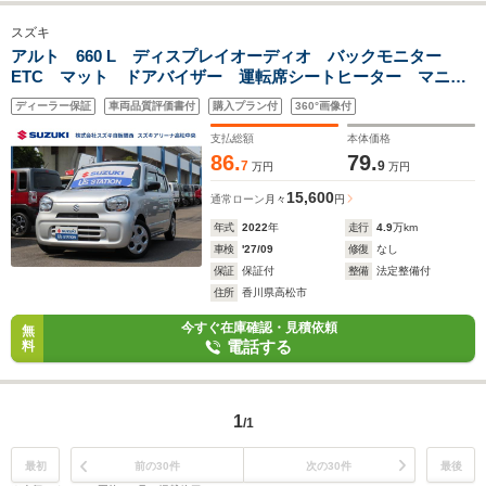
スズキ
アルト 660 L ディスプレイオーディオ バックモニター
ETC マット ドアバイザー 運転席シートヒーター マニュ
アルエアコン USB接続端子 リヤセンサー アイドリングス
ディーラー保証
車両品質評価書付
購入プラン付
360°画像付
トップ DCBS
支払総額
本体価格
86.
79.
7
9
万円
万円
15,600
通常ローン
月々
円
年式
2022
年
走行
4.9
万km
車検
'27/09
修復
なし
保証
保証付
整備
法定整備付
住所
香川県高松市
今すぐ在庫確認・見積依頼
無
電話する
料
1
/1
最初
前の30件
次の30件
最後