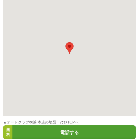
▲オートクラブ横浜 本店の地図・ｱｸｾｽTOPへ
無
電話する
料