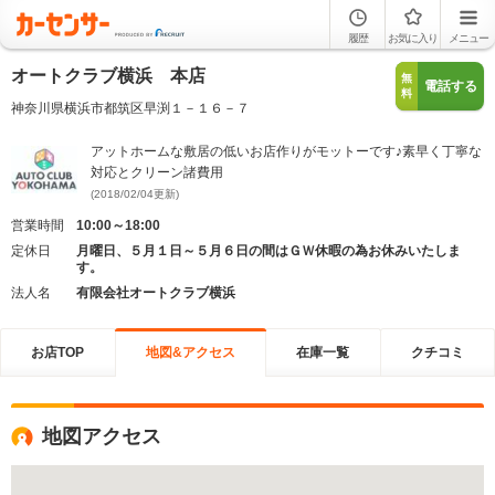
履歴
お気に入り
メニュー
オートクラブ横浜 本店
無
電話する
料
神奈川県横浜市都筑区早渕１－１６－７
アットホームな敷居の低いお店作りがモットーです♪素早く丁寧な
対応とクリーン諸費用
(2018/02/04更新)
営業時間
10:00～18:00
定休日
月曜日、５月１日～５月６日の間はＧＷ休暇の為お休みいたしま
す。
法人名
有限会社オートクラブ横浜
お店TOP
地図&アクセス
在庫一覧
クチコミ
地図アクセス