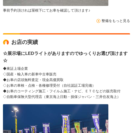
事前予約頂ければ屋根下にてお車を確認して頂けます♪
整備をもっと見る
お店の実績
☆展示場にLEDライトがありますのでゆっくりお選び頂けます
☆
◆東証上場企業
◇国産・輸入車の新車中古車販売
◆お車の店頭無料査定・現金高価買取
◇お車の車検・点検・各種修理受付（自社認証工場完備）
◆お車のコーティング施工・フイルム施工・ナビ、ＥＴＣなどの販売取付
◇自動車保険大型代理店（東京海上日動・損保ジャパン・三井住友海上）