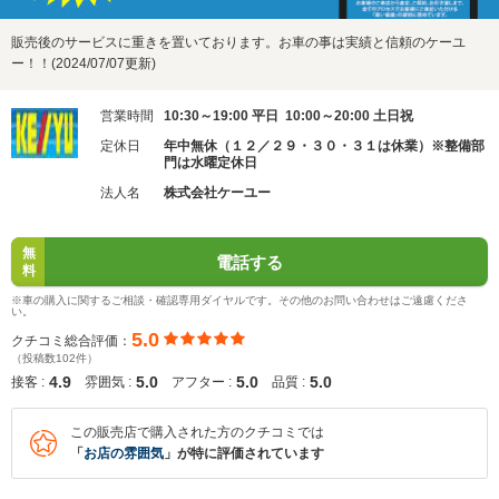
販売後のサービスに重きを置いております。お車の事は実績と信頼のケーユ
ー！！(2024/07/07更新)
営業時間
10:30～19:00 平日 10:00～20:00 土日祝
定休日
年中無休（１２／２９・３０・３１は休業）※整備部
門は水曜定休日
法人名
株式会社ケーユー
無
電話する
料
※車の購入に関するご相談・確認専用ダイヤルです。その他のお問い合わせはご遠慮くださ
い。
5.0
クチコミ総合評価：
（投稿数102件）
4.9
5.0
5.0
5.0
接客 :
雰囲気 :
アフター :
品質 :
この販売店で購入された方のクチコミでは
「
お店の雰囲気
」が特に評価されています