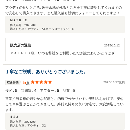
アウディの良いところ､改善余地が残るところを丁寧に説明してくれますの
で安心して購入できます。また購入後も親切にフォローしてくれますよ！
ＭＡＴＲＩＸ
購入年月：
2025/09
購入した車：アウディ A4オールロードクワトロ
販売店の返信
2025/10/12
ＭＡＴＲＩＸ様 いつも弊社をご利用いただき誠にありがとうござい
ます。２台目のご購入、心よりお礼申し上げます。この特別なA4をＭ
ＡＴＲＩＸ様にお乗りいただけることを、大変うれしく思います。今
後も気持ちよく、そして安心してお乗りいただけますよう、全力でサ
丁寧なご説明、ありがとうございました。
ポートさせていただきます。何卒宜しくお願い致します。ＫＢ
5
総合評価
2025/10/12投稿
点
5
4
5
5
接客 :
雰囲気 :
アフター :
品質 :
営業担当者様の細やかな配慮と、的確で分かりやすい説明のおかげで、安心
して車を選ぶことができました。終始気持ちの良い対応で、大変満足してい
ます。
１２３
購入年月：
2025/09
購入した車：アウディ Q2