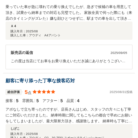
乗っていた車が急に壊れての乗り換えでしたが、急ぎで候補の車を用意して
頂き、試乗から納車までの対応も完璧でした。 家族全員で伺った際にも（来
店のタイミングがズレた）嫌な顔ひとつせずに、駅までの車を出して頂きま
した。 車の品質も完璧に整備されているし、営業のご担当者も親切丁寧で知
Ａ４
識も豊富で、強引に勧めることも無く、時間をかけてじっくりと検討して納
購入年月：
2025/08
購入した車：アウディ A4アバント
得の上購入することができました。（高い買い物ですので助かります） やは
り、いろいろな面で安心だと、買った車も安心して乗ることができます。 大
切ですよね！
販売店の返信
2025/09/05
この度は当店にてお車をお乗り換えいただき誠にありがとうございま
す。 じっくりご検討いただきご納得いただけたとのこと何よりでござ
います。 今後とも末永くカーライフサポートさせていただきたいと思
っております。 引き続きどうぞ宜しくお願い致します。
顧客に寄り添った丁寧な接客応対
5
総合評価
2025/08/31投稿
点
5
5
5
4
接客 :
雰囲気 :
アフター :
品質 :
アポなしで立ち寄ったのですが、店長さんはじめ、スタッフの方々にも丁寧
にご対応いただけました。 納車時期に関してもこちらの都合で早めにお願い
をしてしまいましたが、最大限努力頂き、感謝致します。 納車時も丁寧にご
説明いただき、初めてのアウディで不安もありましたが、細かなご説明によ
しげこ
り、払拭されました。 また乗換で良いクルマがあれば購入したいと思えるデ
購入年月：
2025/08
購入した車：アウディ Q2 30 TFSI スポーツ Sラインパッケージ