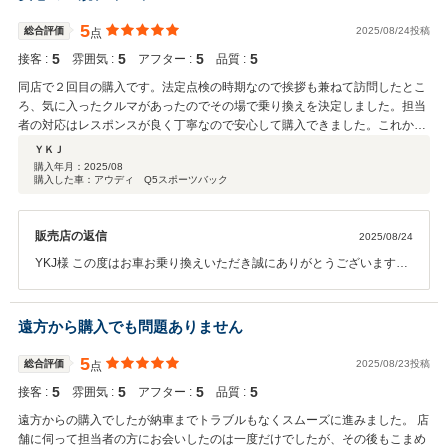
す。
5
総合評価
2025/08/24投稿
点
5
5
5
5
接客 :
雰囲気 :
アフター :
品質 :
同店で２回目の購入です。法定点検の時期なので挨拶も兼ねて訪問したとこ
ろ、気に入ったクルマがあったのでその場で乗り換えを決定しました。担当
者の対応はレスポンスが良く丁寧なので安心して購入できました。これから
もよろしくお願い致します。
ＹＫＪ
購入年月：
2025/08
購入した車：アウディ Q5スポーツバック
販売店の返信
2025/08/24
YKJ様 この度はお車お乗り換えいただき誠にありがとうございます。
こちらこそ今後とも何卒宜しくお願い致します。
遠方から購入でも問題ありません
5
総合評価
2025/08/23投稿
点
5
5
5
5
接客 :
雰囲気 :
アフター :
品質 :
遠方からの購入でしたが納車までトラブルもなくスムーズに進みました。 店
舗に伺って担当者の方にお会いしたのは一度だけでしたが、その後もこまめ