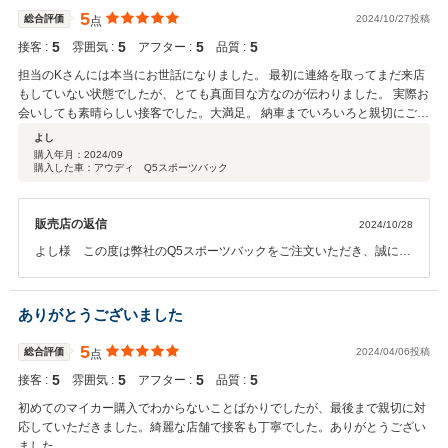
ていきたいと思います。何卒よろしくお願い申し上げます。小林
5
総合評価
2024/10/27投稿
点
5
5
5
5
接客 :
雰囲気 :
アフター :
品質 :
担当のKさんには本当にお世話になりました。 最初に連絡を取ってまだ来店
もしていない状態でしたが、とても真面目な方なのが伝わりました。 実際お
会いしても素晴らしい接客でした。大満足。 納車までいろいろと親切にご対
応いただきまして、本当にありがとうございました！ 今後とも宜しくお願い
よし
します。 ここの店舗で、Kさん担当で購入できて良かったです！
購入年月：
2024/09
購入した車：アウディ Q5スポーツバック
販売店の返信
2024/10/28
よし様 この度は弊社のQ5スポーツバックをご注文いただき、誠にあ
りがとうございました。また高評価もいただき、心よりお礼申し上げ
ます。今後もご満足いただけますよう、迅速な対応を心がけてまいり
ます。この度はご納車おめでとうございました。KB
ありがとうございました
5
総合評価
2024/04/06投稿
点
5
5
5
5
接客 :
雰囲気 :
アフター :
品質 :
初めてのマイカー購入でわからないことばかりでしたが、最後まで親切に対
応していただきました。綺麗な店舗で接客も丁寧でした。ありがとうござい
ました。