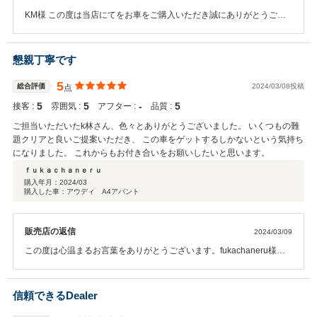
しいもので、家族全員大喜びでした。 以前に所有していた他メーカーの中古
KM様 この度は当店にてをお車をご購入いただき誠にありがとうござ
輸入車選びで2回失敗した経験があるため、今回は慎重にお店選びと車の比
いました。 また嬉しいお言葉ありがとうございます。 ご家族様にもお
較をしていましたが、そんな心配を全て払拭してくれるお店でした。 最高の
喜びいただけたようでして嬉しい限りです。 しっかり今後ともKM様
車を購入出来て、ご担当の宮脇さん、横浜青葉店さんにはとても感謝してい
のアウディのカーライフをサポートさせていただきたいと思っており
懇親丁寧です
ます。
ますので何卒宜しくお願い致します。
5
総合評価
2024/03/08投稿
点
5
5
‐
5
接客 :
雰囲気 :
アフター :
品質 :
ご担当いただいたk林さん、色々とありがとうございました。 いくつもの難
題クリアと良いご提案いただき、 この車をゲットするしかないという気持ち
になりました。 これからもお付き合いをお願いしたいと思います。
ｆｕｋａｃｈａｎｅｒｕ
購入年月：
2024/03
購入した車：アウディ A4アバント
販売店の返信
2024/03/09
この度は心温まるお言葉をありがとうございます。fukachaneru様の
ご決断に少しでもお役に立てたことを嬉しく思います。難題を乗り越
え、fukachaneru様のお車選びをサポートできたことを大変光栄に思
います。fukachaneru様のご満足とすばらしいAudiライフを第一に、
信頼できるDealer
これからも精一杯サポートさせていただきます。何かお困りのことが