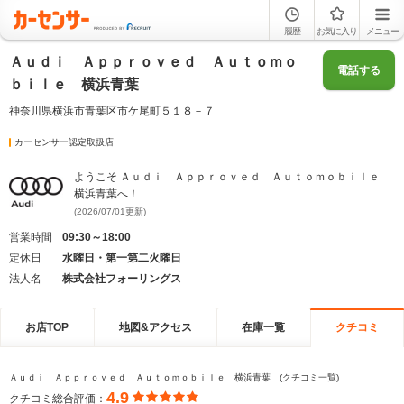
履歴
お気に入り
メニュー
Ａｕｄｉ Ａｐｐｒｏｖｅｄ Ａｕｔｏｍｏ
電話する
ｂｉｌｅ 横浜青葉
神奈川県横浜市青葉区市ケ尾町５１８－７
カーセンサー認定取扱店
ようこそ Ａｕｄｉ Ａｐｐｒｏｖｅｄ Ａｕｔｏｍｏｂｉｌｅ
横浜青葉へ！
(2026/07/01更新)
営業時間
09:30～18:00
定休日
水曜日・第一第二火曜日
法人名
株式会社フォーリングス
お店TOP
地図&アクセス
在庫一覧
クチコミ
Ａｕｄｉ Ａｐｐｒｏｖｅｄ Ａｕｔｏｍｏｂｉｌｅ 横浜青葉 (クチコミ一覧)
4.9
クチコミ総合評価：