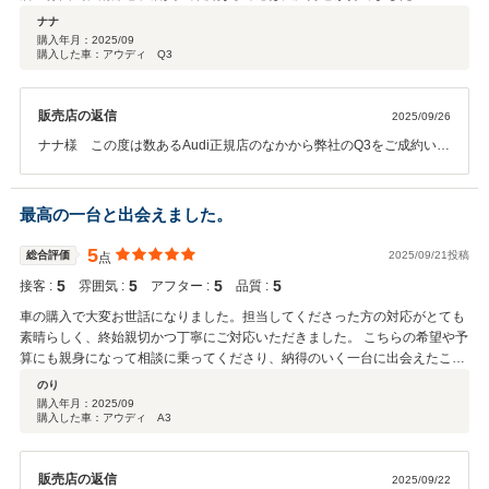
ナナ
購入年月：
2025/09
購入した車：アウディ Q3
販売店の返信
2025/09/26
ナナ様 この度は数あるAudi正規店のなかから弊社のQ3をご成約いた
だき、心よりお礼申し上げます。今後はAudiサービスをご利用いただ
くこととなりますが、フォーリングススタッフ一丸となってサポート
させていただきます。お困りのことがございましたらいつでも時間を
最高の一台と出会えました。
気にせずKBまでお問い合わせください。今後とも何卒よろしくお願い
申し上げます。
5
総合評価
2025/09/21投稿
点
5
5
5
5
接客 :
雰囲気 :
アフター :
品質 :
車の購入で大変お世話になりました。担当してくださった方の対応がとても
素晴らしく、終始親切かつ丁寧にご対応いただきました。 こちらの希望や予
算にも親身になって相談に乗ってくださり、納得のいく一台に出会えたこ
と、本当に感謝しています。 今後も車のことで何かあれば、ぜひまたお願い
のり
したいと思っています！
購入年月：
2025/09
購入した車：アウディ A3
販売店の返信
2025/09/22