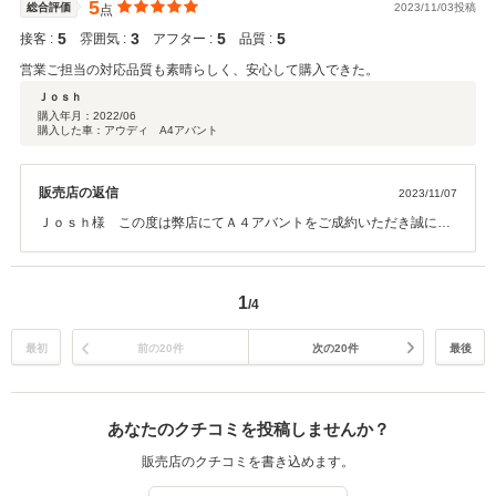
ございましたら、いつでもご相談ください。お褒めの言葉をいただき
5
総合評価
2023/11/03投稿
点
深心より感謝申し上げます。今後とも宜しくお願い致します。小林
5
3
5
5
接客 :
雰囲気 :
アフター :
品質 :
営業ご担当の対応品質も素晴らしく、安心して購入できた。
Ｊｏｓｈ
購入年月：
2022/06
購入した車：アウディ A4アバント
販売店の返信
2023/11/07
Ｊｏｓｈ様 この度は弊店にてＡ４アバントをご成約いただき誠にあ
りがとうございました。心よりお礼申し上げます。今後もサービスや
緊急対応など、お困りの際にお役にたてますよう全力でサポートさせ
ていただきます。何卒よろしくお願い申し上げます。小林
1
/4
最初
前の20件
次の20件
最後
あなたのクチコミを投稿しませんか？
販売店のクチコミを書き込めます。