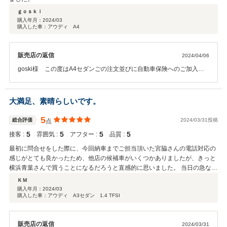
ｇｏｓｋｉ
購入年月：
2024/03
購入した車：アウディ A4
販売店の返信
2024/04/06
goski様 この度はA4セダンごの注文並びに自動車保険へのご加入を
いただき、誠にありがとうございました。初めてのマイカー購入とい
う大切な一歩を当店でサポートさせていただけたことを大変嬉しく思
います。店舗環境や接客に対してもお褒めの言葉をいただき、心より
大満足、素晴らしいです。
感謝申し上げます。今後とも何かお車に関するご相談がございました
ら、いつでもお気軽にご連絡ください。何卒よろしくお願い申し上げ
5
総合評価
2024/03/31投稿
点
ます。小林
5
5
5
5
接客 :
雰囲気 :
アフター :
品質 :
最初に問合せをした際に、今回納車までご担当頂いた宮脇さんの電話対応の
感じがとても良かったため、他店の候補車がいくつかありましたが、きっと
横浜青葉さんで買うことになるだろうと直感的に思いました。 当日の急な現
車確認にも柔軟、親切にご対応頂き、実際にお会いした際の人柄も誠実で落
ＫＭ
ち着いた雰囲気があり、購入を決める際にとても安心感がありました。 ま
購入年月：
2024/03
購入した車：アウディ A3セダン 1.4 TFSI
た、年度末の忙しい時期にも関わらずこちらの急ぎの事情にも応えてくださ
り、要所で進捗のご連絡を頂き、とてもスムーズに納車日を迎える事が出来
ました。 納車された車も、内外装、エンジンルーム、タイヤ等全てが綺麗で
販売店の返信
2024/03/31
ピカピカに手入れされていて実際の走行感も期待を大きく上回るほど素晴ら