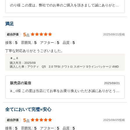
のり様 この度は、弊社でのお車のご購入を頂きまして誠にありがとう
ございます。 また、このような高評価を頂き重ねて御礼申し上げま
す。 ご期待に沿えるよう、これからも邁進してまいりますので、引き
続きどうぞよろしくお願いいたします。 これからのアウディライフを
満足
存分にお楽しみ下さい。 小島
5
総合評価
2025/09/21投稿
点
5
5
5
5
接客 :
雰囲気 :
アフター :
品質 :
丁寧な対応ありがとうございました。
ａ＿ｃ
購入年月：
2025/09
購入した車：アウディ Q5 2.0 TFSI クワトロ スポーツ Sラインパッケージ 4WD
販売店の返信
2025/09/21
a＿c様 この度は当店にてお車をお乗り換えいただき誠にありがとうご
ざいました。 また嬉しい口コミをいただきありがとうございます。 今
後ともa＿c様のカーライフをサポートさせていただけますと幸いで
す。 引き続きどうぞ宜しくお願い致します。
全てにおいて完璧=安心
5
総合評価
2025/09/05投稿
点
5
5
5
5
接客 :
雰囲気 :
アフター :
品質 :