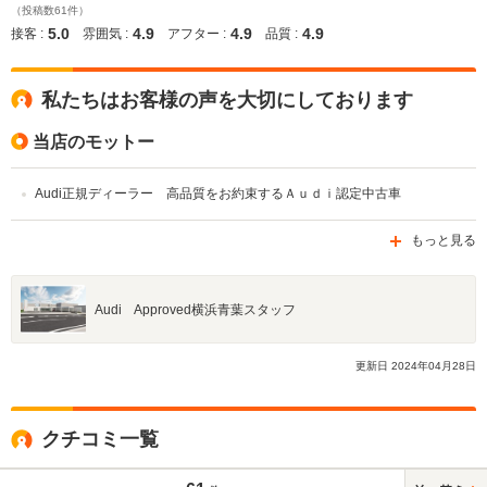
（投稿数61件）
5.0
4.9
4.9
4.9
接客 :
雰囲気 :
アフター :
品質 :
私たちはお客様の声を大切にしております
当店のモットー
Audi正規ディーラー 高品質をお約束するＡｕｄｉ認定中古車
もっと見る
Audi Approved横浜青葉スタッフ
更新日
2024
年
04
月
28
日
クチコミ一覧