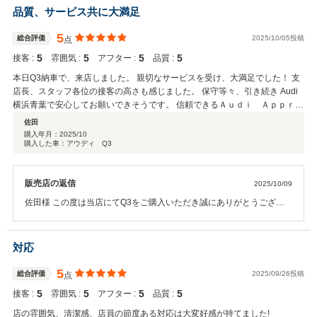
品質、サービス共に大満足
5
総合評価
2025/10/05投稿
点
5
5
5
5
接客 :
雰囲気 :
アフター :
品質 :
本日Q3納車で、来店しました。 親切なサービスを受け、大満足でした！ 支
店長、スタッフ各位の接客の高さも感じました。 保守等々、引き続き Audi
横浜青葉で安心してお願いできそうです。 信頼できるＡｕｄｉ Ａｐｐｒｏ
ｖｅｄ Ａｕｔｏｍｏｂｉｌｅ 横浜青葉さんでよかったです
佐田
購入年月：
2025/10
購入した車：アウディ Q3
販売店の返信
2025/10/09
佐田様 この度は当店にてQ3をご購入いただき誠にありがとうござい
ます。 また嬉しいお言葉をいただきありがとうございます。 今後とも
佐田様のカーライフをサポートさせていただきたいと思っておりま
す。 引き続きどうぞ宜しくお願いいたします。
対応
5
総合評価
2025/09/26投稿
点
5
5
5
5
接客 :
雰囲気 :
アフター :
品質 :
店の雰囲気、清潔感、店員の節度ある対応は大変好感が持てました!