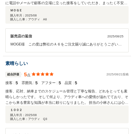
に電話やメールで顧客の立場に立った接客をしていただき、まったく不安を
感じることはありませんでした。 車自体もすごく程度が良く大満足でした。
ＭＯＧＥ
アウディ車が欲しいけど地元ではなかなかないという方にはすごくおすすめ
購入年月：
2025/08
購入した車：アウディ A6
のお店です。
販売店の返信
2025/08/25
MOGE様 この度は弊社のＡ６をご注文賜り誠にありがとうございま
した。この素晴らしい車両をお届けできましたこと、大変光栄に思い
ます。Ａｕｄｉのハイエンドモデル・Ａ６を末永くお楽しみいただけ
ますよう、管轄Ａｕｄｉ正規ディーラーと連携してサポートさせてい
素晴らしい
いただきます。今後とも何卒よろしくお願い申し上げます。小林
5
総合評価
2025/08/21投稿
点
5
5
5
5
接客 :
雰囲気 :
アフター :
品質 :
接客、応対、納車までのスケジュール管理と丁寧な報告、どれをとっても素
晴らしかったです。 そして何より、アウディ車への愛情が溢れてており、そ
こから来る豊富な知識が本当に頼りになりました。 担当の小林さんには心か
ら感謝しております。 これから長い付き合いになると思いますが、安心して
１００２
お任せできると安堵しています。 本当にありがとうございました。
購入年月：
2025/08
購入した車：アウディ Q3