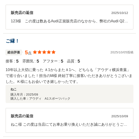
販売店の返信
2025/10/12
123様 この度は数あるAudi正規販売店のなかから、弊社のAudi Q2を
ご成約賜り誠にありがとうございました。 また、ご納車までのご準備
期間におきましては、書類のご準備などご多忙の中にもかかわらず迅
速にご協力いただきましたこと、重ねて厚く御礼申し上げます。おか
ご縁！
げさまで手続きを大変スムーズに進めることができました。今後は弊
社サービス工場と密に連携し、安心かつ快適なカーライフをお送りい
5
総合評価
2025/10/05投稿
点
ただけますよう、スタッフ一同全力でサポートさせていただきます。
5
5
5
5
接客 :
雰囲気 :
アフター :
品質 :
引き続き何卒よろしくお願い申し上げます。KB
10年以上大切に乗った Ａ1からまたＡ1へ、どちらも「アウディ横浜青葉」
で巡り合いました！担当のM様 終始丁寧に接客いただきありがとうございま
した。Ｋ様にもお会いでき嬉しかったです。
ねこ
購入年月：
2025/09
購入した車：アウディ A1スポーツバック
販売店の返信
2025/10/09
ねこ様 この度は当店にてお車お乗り換えいただき誠にありがとうござ
います。 ご縁に感謝しております。 今後とも引き続きどうぞ宜しくお
願い致します。