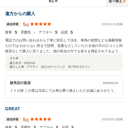
61
並べ替え
件
遠方からの購入
5
総合評価
2025/11/11投稿
点
5
‐
5
5
接客 :
雰囲気 :
アフター :
品質 :
電話でのお問い合わせから丁寧に対応して頂き、車両の状態なども掲載情報
だけでは わからない所まで説明、提案などしていただき他の方の口コミと同
様安心して購入に至りました。他の担当の方でも皆さま満足されてるように
素晴らしいスタッフ様、販売店だと思います。 一度ぜひ伺いたいと思いま
トトロ
す。この度はありがとうございました、またこれからもよろしくお願いしま
購入年月：
2025/10
購入した車：アウディ Q3スポーツバック 35 TFSI Sライン
す！ 皆様も気になった車両があれば是非！
販売店の返信
2025/11/13
トトロ様 この度は当店にてお車お乗り換えいただき誠にありがとうご
ざいます。 またこのような素敵なお言葉をいただきスタッフ一同大変
嬉しく思っております。 ご遠方でしたのでトトロ様にお会い出来なか
ったことが大変残念ではございますがいつかお会いさせていただけま
GREAT
すと幸いです。 こちらこそ引き続きどうぞ宜しくお願い致します。
5
総合評価
2025/10/12投稿
点
5
5
5
5
接客 :
雰囲気 :
アフター :
品質 :