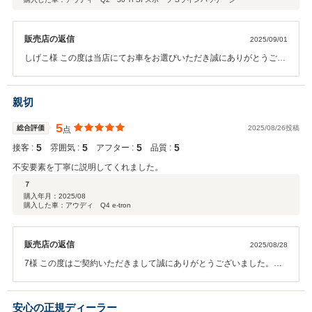
ィーラーでした。 この度はありがとうございました。
販売店の返信
2025/09/01
しげこ様 この度は当店にてお車をお選びいただき誠にありがとうござ
いました。 今後ともしっかりとしげこ様のカーライフをサポートさせ
ていただけるよう努めてまいりますので引き続きどうぞ宜しくお願い
致します。
親切
5
総合評価
2025/08/26投稿
点
5
5
5
5
接客 :
雰囲気 :
アフター :
品質 :
不安要素を丁寧に説明してくれました。
７
購入年月：
2025/08
購入した車：アウディ Q4 e-tron
販売店の返信
2025/08/28
7様 この度はご契約いただきまして誠にありがとうございました。そ
の後お車の状態はいかがでしょうか？ 今回はこのような高い評価をい
ただきまして、社員一同心から感謝しております。 何かお困りの際
は、お気軽にご相談ください。 今後とも、どうぞ宜しくお願い致しま
安心の正規ディーラー