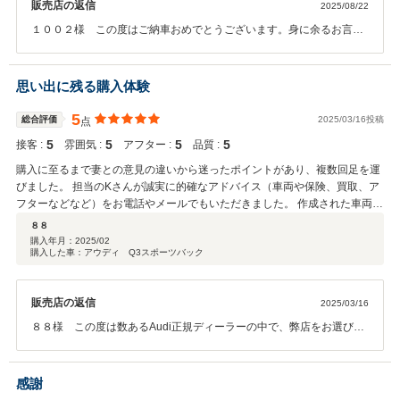
販売店の返信
2025/08/22
１００２様 この度はご納車おめでとうございます。身に余るお言葉
をいただき大変恐縮です。お手続きを進めさせていただく上で、迅速
にご協力をいただいたこと、またAudi自動車保険プレミアムへご加入
いただきましたこと、深くお礼申し上げます。全力でサポートさせて
思い出に残る購入体験
いただきます。お困りのことがありましたら、すぐにご連絡くださ
い。今後とも何卒よろしくお願い申し上げます。小林
5
総合評価
2025/03/16投稿
点
5
5
5
5
接客 :
雰囲気 :
アフター :
品質 :
購入に至るまで妻との意見の違いから迷ったポイントがあり、複数回足を運
びました。 担当のKさんが誠実に的確なアドバイス（車両や保険、買取、ア
フターなどなど）をお電話やメールでもいただきました。 作成された車両の
紹介動画も素晴らしく、購入意欲をそそられました。 ウィークポイントだっ
８８
たところが逆にオンリーワンに感じるようになったこと。このお店でKさん
購入年月：
2025/02
購入した車：アウディ Q3スポーツバック
から購入できたこと。結果的に大満足な買い物となりました。 今回の一連の
車購入体験が私達にとり、良い思い出となりました。
販売店の返信
2025/03/16
８８様 この度は数あるAudi正規ディーラーの中で、弊店をお選びい
ただき誠にありがとうございました。心よりお礼申し上げます。唯一
無二のすばらしい車両でございました。良い出会いになりましたこ
と、私も大変うれしく思います。自動車保険へのご加入もありがとう
感謝
ございました。今後もより一層のサービスのご提供を目指して頑張っ