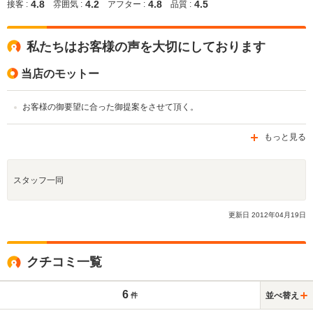
4.8
4.2
4.8
4.5
接客 :
雰囲気 :
アフター :
品質 :
私たちはお客様の声を大切にしております
当店のモットー
お客様の御要望に合った御提案をさせて頂く。
もっと見る
スタッフ一同
更新日
2012
年
04
月
19
日
クチコミ一覧
6
並べ替え
件