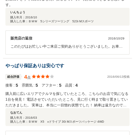
す。
いんちょう
購入年月：
2016/10
購入した車：ＢＭＷ 5シリーズツーリング 523i Mスポーツ
販売店の返信
2016/10/29
このたびはお忙しい中ご来店ご契約ありがとうございました。お車も
無事納車できまして 今後は車検板金修理カスタムなどなんなりとご相
談ください。お近くにお越しの際は 是非お立ち寄りください。それで
は今後ともどうぞよろしくお願いいたします。
やっぱり保証ありは安心です
4
総合評価
2016/06/13投稿
点
5
5
5
4
接客 :
雰囲気 :
アフター :
品質 :
購入前に広いエリアでクルマを探していたところ、こちらのお店で気になる
1台を発見！ 電話させていただいたところ、見に行く時まで取り置きしてい
ただきました。 実車は、本当に一目惚れ状態でした！ 納車は遠方なので業
者にして頂き、その後ちょっとした不具合はあったものの、保証範囲内は保
なおてん
証で、消耗部位は自費で修理し、それ以降はとても快調に走っています。今
購入年月：
2016/03
購入した車：ＢＭＷ X5 xドライブ 30i Mスポーツパッケージ 4WD
でも見るたびに、惚れ惚れしています。 1カ月1000km保証と、さほど長く
はない保証ですが、見積を見てるとびっくりするくらいに保証費用がのって
いません。高いお金を払って充実した保証を取るか、初期投資を抑えて自己