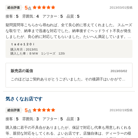
5
総合評価
2013/03/01投稿
点
5
4
5
5
接客 :
雰囲気 :
アフター :
品質 :
疑問質問等こちらから尋ねれば、全て良心的に答えてくれました。 スムーズ
な取引で、納車まで迅速な対応でした。納車後すぐヘッドライト不良が発生
しましたが、良心的に対応してもらいました。たいへん満足しています。車
探しで『ビックオート』に行き着いたら、迷わず購入して大丈夫だと思いま
ｔａｄｏ１２０ｉ
す。
購入年月：
2013/01
購入した車：ＢＭＷ 1シリーズ 120i
販売店の返信
2013/03/02
このほどはご契約ありがとうございました。その後調子はいかがです
か？車検点検整備 などなんなりとご相談いただければと思います。今
後とも末永いお付き合いどうぞ宜しく お願いいたします。
気さくなお店です
5
総合評価
2013/02/19投稿
点
5
3
5
3
接客 :
雰囲気 :
アフター :
品質 :
購入後に若干の不具合がありましたが、保証で対応し代車も用意しれくれる
等、親切な対応をしてくれる、よいお店です。店舗自体は、ディーラーの様