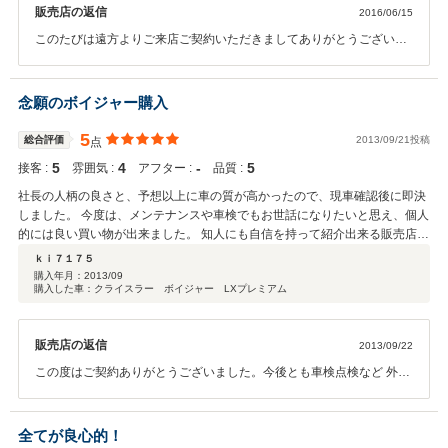
販売店の返信
2016/06/15
責任でいくかは迷うところですが、こちらの保証は迷った自分にはぴったり
だったと思っています。 お店はこじんまりとした町のモータースという感じ
このたびは遠方よりご来店ご契約いただきましてありがとうございま
ですが、それが逆に親しみやすく、外車を買うことへの不安や相談なども話
した。 お車のことでご相談があれば何なりとご用命ください。ローダ
しやすいと思います。クルマを大切にしてる事も十分伝わり、実際に納車さ
ウン社外ホイール ナビバージョンアップ地デジ等々新品はもちろん良
れたクルマはびっくりするくらいピカピカでした。 今回は、ビックオートさ
質な中古パーツなど取り揃え 格安にてご提供させていただきます。ま
念願のボイジャー購入
んで購入させて頂いて、本当によかったと思っています。 ありがとうござい
たお近くにお越しの際は是非お立ち寄りください。 それでは今後とも
ました。
どうぞよろしくお願いいたします。
5
総合評価
2013/09/21投稿
点
5
4
‐
5
接客 :
雰囲気 :
アフター :
品質 :
社長の人柄の良さと、予想以上に車の質が高かったので、現車確認後に即決
しました。 今度は、メンテナンスや車検でもお世話になりたいと思え、個人
的には良い買い物が出来ました。 知人にも自信を持って紹介出来る販売店で
した。
ｋｉ７１７５
購入年月：
2013/09
購入した車：クライスラー ボイジャー LXプレミアム
販売店の返信
2013/09/22
この度はご契約ありがとうございました。今後とも車検点検など 外車
専門店ならではのノウハウでサポートいたしますので 末永いお付き合
いどうぞ宜しくお願いいたします。
全てが良心的！