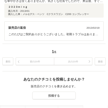
な華やかさは全くありませんが、気さくな社長でしたので、来店後、すぐに
購入を決めました。 納車後すぐに不具合が出たので、品質は、減点していま
２３２３ｍｉｎｇ
すが、保証ですぐに対応して頂けたので、ぜひ、おススメのお店です！
購入年月：
2013/01
購入した車：メルセデス・ベンツ Cクラスワゴン C200 コンプレッサー
販売店の返信
2013/02/19
このたびはご契約ありがとうございました。初期トラブルはありまし
たが 保証にて対応させていただきました。外車の場合入念に整備して
も このようなこともありますがだからこそ販売してからのお付き合い
を 大切に心掛けております。保証が切れた後も車検その他整備など な
1
/1
んなりとご用命ください。デーラーにはない細かな対応でお待ちして
おります。 今後とも末永いお付き合いどうぞ宜しくお願いいたしま
す。
最初
前の20件
次の20件
最後
あなたのクチコミを投稿しませんか？
販売店のクチコミを書き込めます。
投稿する