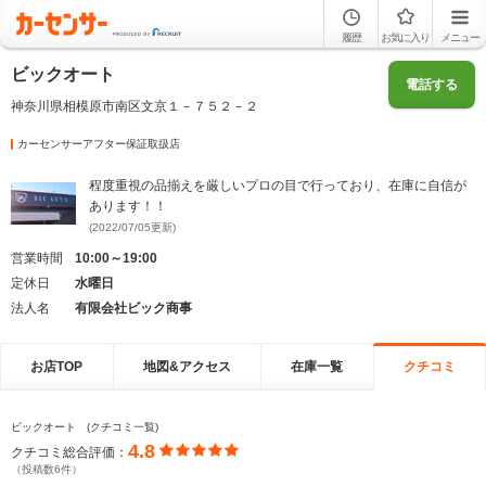
履歴
お気に入り
メニュー
ビックオート
電話する
神奈川県相模原市南区文京１－７５２－２
カーセンサーアフター保証取扱店
程度重視の品揃えを厳しいプロの目で行っており、在庫に自信が
あります！！
(2022/07/05更新)
営業時間
10:00～19:00
定休日
水曜日
法人名
有限会社ビック商事
お店TOP
地図&アクセス
在庫一覧
クチコミ
ビックオート (クチコミ一覧)
4.8
クチコミ総合評価：
（投稿数6件）