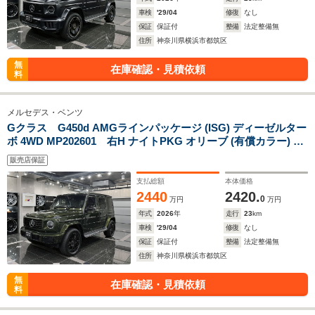
車検
'29/04
修復
なし
保証
保証付
整備
法定整備無
住所
神奈川県横浜市都筑区
無
在庫確認・見積依頼
料
メルセデス・ベンツ
Gクラス G450d AMGラインパッケージ (ISG) ディーゼルター
ボ 4WD MP202601 右H ナイトPKG オリーブ (有償カラー) 内
装White
販売店保証
支払総額
本体価格
2440
2420.
0
万円
万円
年式
2026
年
走行
23
km
車検
'29/04
修復
なし
保証
保証付
整備
法定整備無
住所
神奈川県横浜市都筑区
無
在庫確認・見積依頼
料