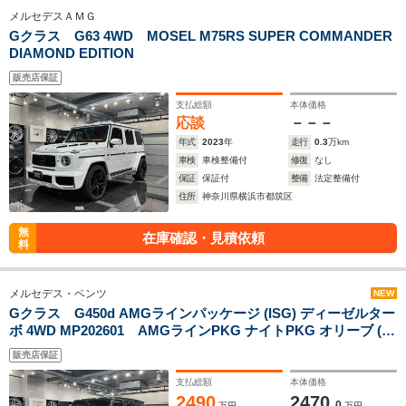
メルセデスＡＭＧ
Gクラス G63 4WD MOSEL M75RS SUPER COMMANDER
DIAMOND EDITION
販売店保証
支払総額
本体価格
応談
－－－
年式
2023
年
走行
0.3
万km
車検
車検整備付
修復
なし
保証
保証付
整備
法定整備付
住所
神奈川県横浜市都筑区
無
在庫確認・見積依頼
料
メルセデス・ベンツ
NEW
Gクラス G450d AMGラインパッケージ (ISG) ディーゼルター
ボ 4WD MP202601 AMGラインPKG ナイトPKG オリーブ (有
償カラー) Beige 右H
販売店保証
支払総額
本体価格
2490
2470.
0
万円
万円