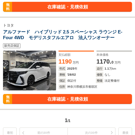
無
在庫確認・見積依頼
料
トヨタ
アルファード ハイブリッド 2.5 スペーシャス ラウンジ E-
Four 4WD モデリスタフルエアロ 法人ワンオーナー
販売店保証
支払総額
本体価格
1190
1170.
0
万円
万円
年式
2025
年
走行
1.1
万km
車検
'28/02
修復
なし
保証
保証付
整備
法定整備付
住所
神奈川県横浜市都筑区
無
在庫確認・見積依頼
料
1
/1
最初
前の30件
次の30件
最後