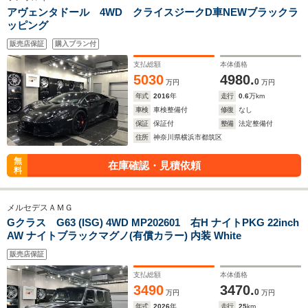
アヴェンタドール 4WD クライスジークD車NEWブラックラ
ッピング
販売店保証
購入プラン付
支払総額
本体価格
5030
4980.
0
万円
万円
年式
2016
年
走行
0.6
万km
車検
車検整備付
修復
なし
保証
保証付
整備
法定整備付
住所
神奈川県横浜市都筑区
無
在庫確認・見積依頼
料
メルセデスＡＭＧ
Gクラス G63 (ISG) 4WD MP202601 右H ナイトPKG 22inch
AW ナイトブラックマグノ(有償カラー) 内装 White
販売店保証
支払総額
本体価格
3490
3470.
0
万円
万円
年式
2026
年
走行
25
km