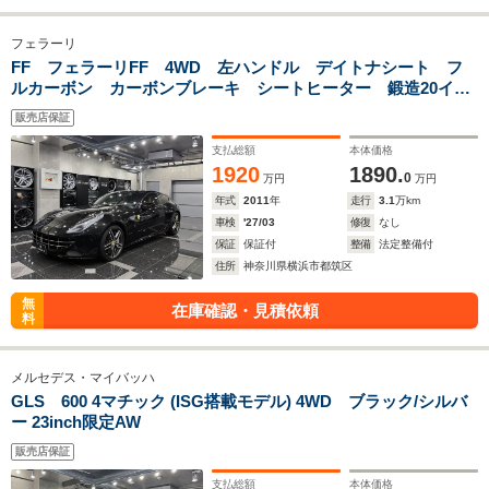
フェラーリ
FF フェラーリFF 4WD 左ハンドル デイトナシート フ
ルカーボン カーボンブレーキ シートヒーター 鍛造20イン
チAW ETC
販売店保証
支払総額
本体価格
1920
1890.
0
万円
万円
年式
2011
年
走行
3.1
万km
車検
'27/03
修復
なし
保証
保証付
整備
法定整備付
住所
神奈川県横浜市都筑区
無
在庫確認・見積依頼
料
メルセデス・マイバッハ
GLS 600 4マチック (ISG搭載モデル) 4WD ブラック/シルバ
ー 23inch限定AW
販売店保証
支払総額
本体価格