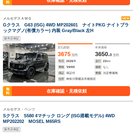
在庫確認・見積依頼
料
メルセデスＡＭＧ
NEW
Gクラス G63 (ISG) 4WD MP202601 ナイトPKG ナイトブラ
ックマグノ(有償カラー) 内装 Gray/Black 左H
販売店保証
支払総額
本体価格
3675
3650.
0
万円
万円
年式
2026
年
走行
22
km
車検
'29/05
修復
なし
保証
保証付
整備
法定整備無
住所
神奈川県横浜市都筑区
無
在庫確認・見積依頼
料
メルセデス・ベンツ
Sクラス S580 4マチック ロング (ISG搭載モデル) 4WD
MP202202 MOSEL M65RS
販売店保証