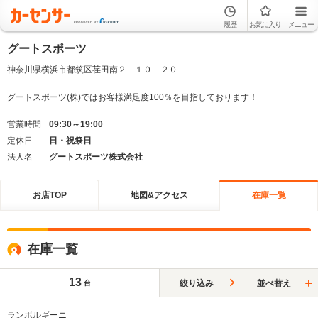
履歴
お気に入り
メニュー
グートスポーツ
神奈川県横浜市都筑区荏田南２－１０－２０
グートスポーツ(株)ではお客様満足度100％を目指しております！
営業時間
09:30～19:00
定休日
日・祝祭日
法人名
グートスポーツ株式会社
お店TOP
地図&アクセス
在庫一覧
在庫一覧
13
絞り込み
並べ替え
台
ランボルギーニ