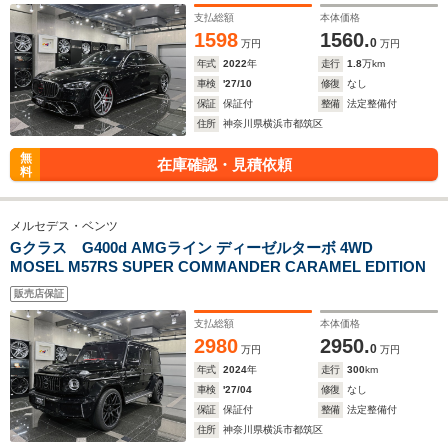
支払総額
本体価格
1598
1560.
0
万円
万円
年式
2022
年
走行
1.8
万km
車検
'27/10
修復
なし
保証
保証付
整備
法定整備付
住所
神奈川県横浜市都筑区
無
在庫確認・見積依頼
料
メルセデス・ベンツ
Gクラス G400d AMGライン ディーゼルターボ 4WD
MOSEL M57RS SUPER COMMANDER CARAMEL EDITION
販売店保証
支払総額
本体価格
2980
2950.
0
万円
万円
年式
2024
年
走行
300
km
車検
'27/04
修復
なし
保証
保証付
整備
法定整備付
住所
神奈川県横浜市都筑区