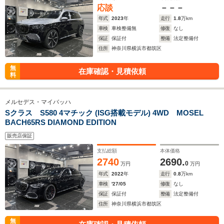
応談
－－－
年式
2023
年
走行
1.8
万km
車検
車検整備無
修復
なし
保証
保証付
整備
法定整備付
住所
神奈川県横浜市都筑区
無
在庫確認・見積依頼
料
メルセデス・マイバッハ
Sクラス S580 4マチック (ISG搭載モデル) 4WD MOSEL
BACH65RS DIAMOND EDITION
販売店保証
支払総額
本体価格
2740
2690.
0
万円
万円
年式
2022
年
走行
0.8
万km
車検
'27/05
修復
なし
保証
保証付
整備
法定整備付
住所
神奈川県横浜市都筑区
無