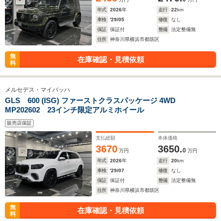
年式
2026
年
走行
22
km
車検
'29/05
修復
なし
保証
保証付
整備
法定整備無
住所
神奈川県横浜市都筑区
無
在庫確認・見積依頼
料
メルセデス・マイバッハ
GLS 600 (ISG) ファーストクラスパッケージ 4WD
MP202602 23インチ限定アルミホイール
販売店保証
支払総額
本体価格
3670
3650.
0
万円
万円
年式
2026
年
走行
20
km
車検
'29/07
修復
なし
保証
保証付
整備
法定整備無
住所
神奈川県横浜市都筑区
無
在庫確認・見積依頼
料