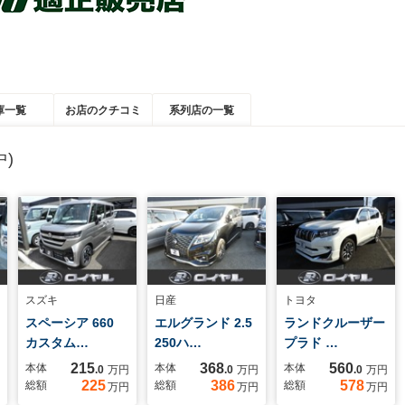
庫一覧
お店のクチコミ
系列店の一覧
)
スズキ
日産
トヨタ
スペーシア 660
エルグランド 2.5
ランドクルーザー
カスタム…
250ハ…
プラド …
215
368
560
本体
本体
本体
.0
万円
.0
万円
.0
万円
225
386
578
総額
総額
総額
万円
万円
万円