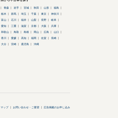
府県から中古車を探す
青森
岩手
宮城
秋田
山形
福島
栃木
群馬
埼玉
千葉
東京
神奈川
富山
石川
福井
山梨
長野
岐阜
愛知
三重
滋賀
京都
大阪
兵庫
和歌山
鳥取
島根
岡山
広島
山口
香川
愛媛
高知
福岡
佐賀
長崎
大分
宮崎
鹿児島
沖縄
トマップ
お問い合わせ・ご要望
広告掲載のお申し込み