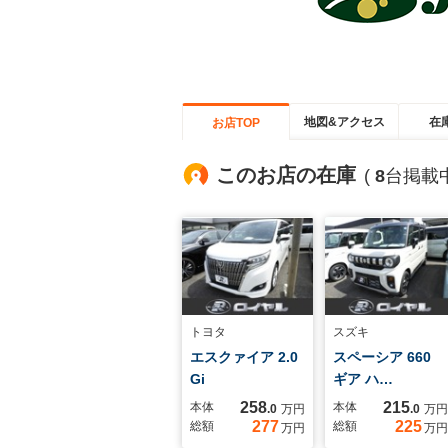
地図&アクセス
在
お店TOP
このお店の在庫
(
8
台掲載中
トヨタ
スズキ
エスクァイア 2.0
スペーシア 660
Gi
ギア ハ…
258
215
本体
本体
.0
万円
.0
万円
277
225
総額
総額
万円
万円