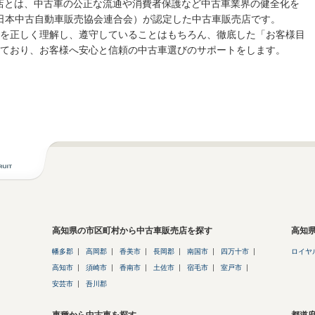
売店とは、中古車の公正な流通や消費者保護など中古車業界の健全化を
 日本中古自動車販売協会連合会）が認定した中古車販売店です。
を正しく理解し、遵守していることはもちろん、徹底した「お客様目
ており、お客様へ安心と信頼の中古車選びのサポートをします。
高知県の市区町村から中古車販売店を探す
高知
幡多郡
高岡郡
香美市
長岡郡
南国市
四万十市
ロイヤ
高知市
須崎市
香南市
土佐市
宿毛市
室戸市
安芸市
吾川郡