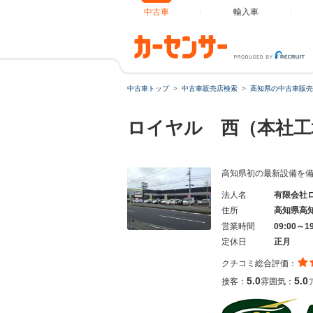
中古車
輸入車
中古車トップ
中古車販売店検索
高知県の中古車販売
ロイヤル 西（本社工
高知県初の最新設備を
法人名
有限会社
住所
高知県高
営業時間
09:00～1
定休日
正月
クチコミ総合評価：
5.0
5.0
接客：
雰囲気：