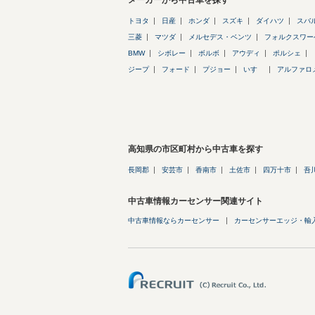
メーカーから中古車を探す
トヨタ
日産
ホンダ
スズキ
ダイハツ
スバ
三菱
マツダ
メルセデス・ベンツ
フォルクスワー
BMW
シボレー
ボルボ
アウディ
ポルシェ
ジープ
フォード
プジョー
いすゞ
アルファロ
高知県の市区町村から中古車を探す
長岡郡
安芸市
香南市
土佐市
四万十市
吾
中古車情報カーセンサー関連サイト
中古車情報ならカーセンサー
カーセンサーエッジ・輸