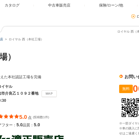
カタログ
中古車販売店
保険/ローン/他
ロイヤル 西（
店
ロイヤル 西（本社工場）
場）
お問い
備えた本社認証工場を完備
0
ロイヤル
無料
知市介良乙１０９２番地
MAP
9:30
5.0
点
(投稿数1件)
※一部ダイヤ
5.0
5.0
アフター：
品質：
※車の購入に
せはご遠慮く