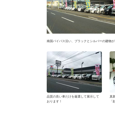
南国バイパス沿い、ブラックとシルバーの建物が
品質の良い車だけを厳選して展示して
真
おります！
「