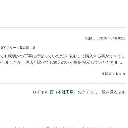
投稿日：
2026年04月02日
5
5
5
：
アフター：
品質：
ても親切かつ丁寧に行なっていただき 安心して購入する事ができまし
いしましたが、他店と比べても満足のいく額を 提示していただきま…
投稿者：
ｋｅｎ
ロイヤル 西（本社工場）のクチコミ一覧を見る
(1件)