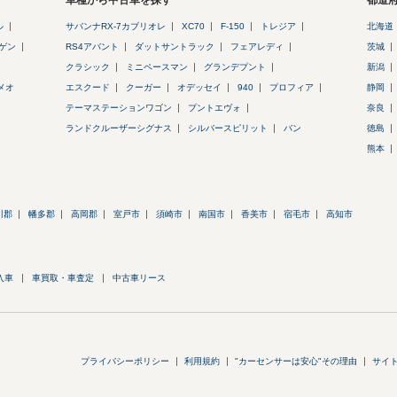
車種から中古車を探す
都道
ル
サバンナRX-7カブリオレ
XC70
F-150
トレジア
北海道
ゲン
RS4アバント
ダットサントラック
フェアレディ
茨城
クラシック
ミニペースマン
グランデプント
新潟
メオ
エスクード
クーガー
オデッセイ
940
プロフィア
静岡
テーマステーションワゴン
プントエヴォ
奈良
ランドクルーザーシグナス
シルバースピリット
バン
徳島
熊本
川郡
幡多郡
高岡郡
室戸市
須崎市
南国市
香美市
宿毛市
高知市
入車
車買取・車査定
中古車リース
プライバシーポリシー
利用規約
"カーセンサーは安心"その理由
サイ