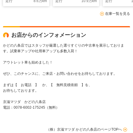
走行
8.6
万km
走行
10.9
万km
走行
1
ALH BSM ドラレ
コ
在庫一覧を見る
お店からのインフォメーション
かどの八条店ではスタッフが厳選した選りすぐりの中古車を展示しておりま
す。試乗車アップや社用車アップも多数入荷！
アウトレット車も始めました！
ぜひ、このチャンスに、ご来店・お問い合わせをお待ちしております。
まずは【 お電話 】 か、【 無料見積依頼 】を、
お待ちしております。
京滋マツダ かどの八条店
電話：0078-6002-175245（無料）
（株）京滋マツダ かどの八条店のページTOPへ