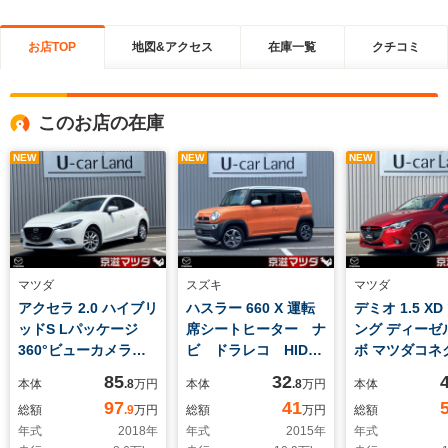
お店TOP
地図&アクセス
在庫一覧
クチコミ
このお店の在庫
NEW
NEW
NEW
マツダ
スズキ
マツダ
アクセラ 2.0 ハイブリ
ハスラー 660 X 運転
デミオ 1.5 X
ッドS Lパッケージ
席シートヒーター ナ
ング ディーゼ
360°ビューカメラ
ビ ドラレコ HID
ボ マツダコネ
クルーズコントロー
純正アルミホイール
ビ バック
85
32
本体
.8
万円
本体
.8
万円
本体
ル シートヒーター
BSM 車線逸
97
41
総額
.9
万円
総額
万円
総額
車線逸脱警告 レーン
告 オートク
年式
2018
年
年式
2015
年
年式
キープアシスト
ETC