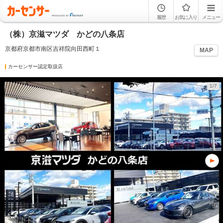
履歴
お気に入り
メニュー
（株）京滋マツダ かどの八条店
京都府京都市南区吉祥院向田西町１
MAP
カーセンサー認定取扱店
1/7