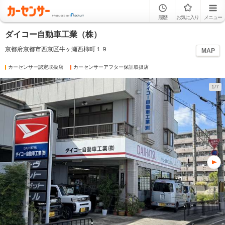
履歴
お気に入り
メニュー
ダイコー自動車工業（株）
京都府京都市西京区牛ヶ瀬西柿町１９
MAP
カーセンサー認定取扱店
カーセンサーアフター保証取扱店
1/7