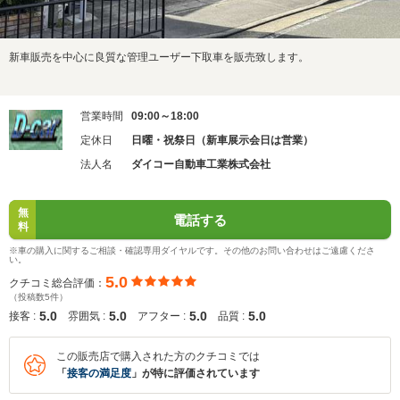
新車販売を中心に良質な管理ユーザー下取車を販売致します。
営業時間
09:00～18:00
定休日
日曜・祝祭日（新車展示会日は営業）
法人名
ダイコー自動車工業株式会社
無
電話する
料
※車の購入に関するご相談・確認専用ダイヤルです。その他のお問い合わせはご遠慮くださ
い。
5.0
クチコミ総合評価：
（投稿数5件）
5.0
5.0
5.0
5.0
接客 :
雰囲気 :
アフター :
品質 :
この販売店で購入された方のクチコミでは
「
接客の満足度
」が特に評価されています