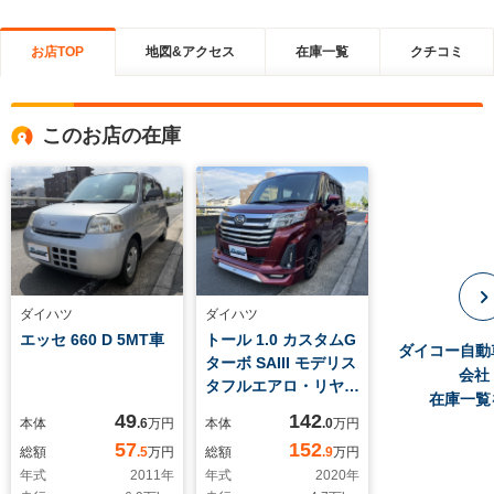
お店TOP
地図&アクセス
在庫一覧
クチコミ
このお店の在庫
ダイハツ
ダイハツ
エッセ 660 D 5MT車
トール 1.0 カスタムG
ダイコー自動
ターボ SAIII モデリス
会社
タフルエアロ・リヤス
在庫一覧
ポイラー・純正ダイア
49
142
本体
.6
万円
本体
.0
万円
トーンサウンドナビ・
57
152
総額
.5
万円
総額
.9
万円
TV・バックカメラ・
年式
2011
年
年式
2020
年
LEDヘッドライト・フ