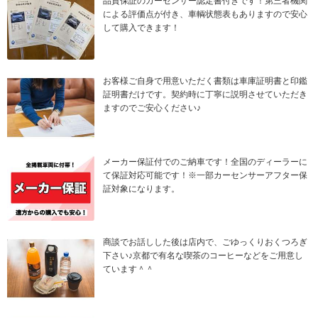
品質保証のカーセンサー認定書付きです！第三者機関
による評価点が付き、車輌状態表もありますので安心
して購入できます！
お客様ご自身で用意いただく書類は車庫証明書と印鑑
証明書だけです。契約時に丁寧に説明させていただき
ますのでご安心ください♪
メーカー保証付でのご納車です！全国のディーラーに
て保証対応可能です！※一部カーセンサーアフター保
証対象になります。
商談でお話しした後は店内で、ごゆっくりおくつろぎ
下さい♪京都で有名な喫茶のコーヒーなどをご用意し
ています＾＾