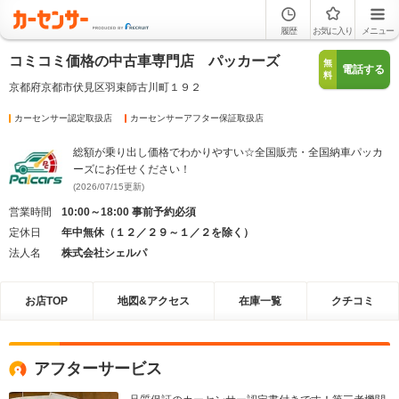
履歴
お気に入り
メニュー
コミコミ価格の中古車専門店 パッカーズ
無
電話する
料
京都府京都市伏見区羽束師古川町１９２
カーセンサー認定取扱店
カーセンサーアフター保証取扱店
総額が乗り出し価格でわかりやすい☆全国販売・全国納車パッカ
ーズにお任せください！
(2026/07/15更新)
営業時間
10:00～18:00 事前予約必須
定休日
年中無休（１２／２９～１／２を除く）
法人名
株式会社シェルパ
お店TOP
地図&アクセス
在庫一覧
クチコミ
アフターサービス