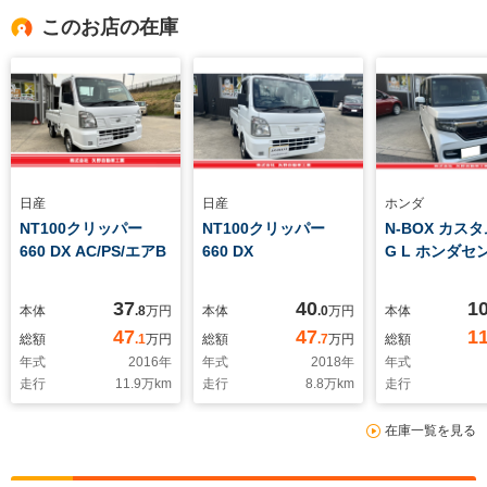
このお店の在庫
日産
日産
ホンダ
NT100クリッパー
NT100クリッパー
N-BOX カスタ
660 DX AC/PS/エアB
660 DX
G L ホンダセ
37
40
1
本体
.8
万円
本体
.0
万円
本体
47
47
1
総額
.1
万円
総額
.7
万円
総額
年式
2016
年
年式
2018
年
年式
走行
11.9
万km
走行
8.8
万km
走行
在庫一覧を見る