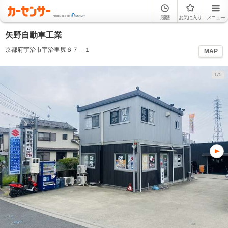
履歴
お気に入り
メニュー
矢野自動車工業
京都府宇治市宇治里尻６７－１
MAP
1/5