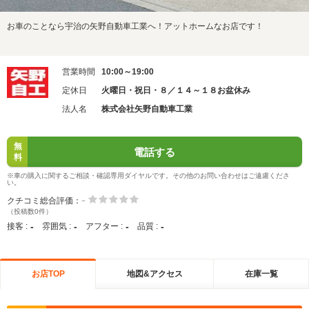
お車のことなら宇治の矢野自動車工業へ！アットホームなお店です！
営業時間
10:00～19:00
定休日
火曜日・祝日・８／１４～１８お盆休み
法人名
株式会社矢野自動車工業
無
電話する
料
※車の購入に関するご相談・確認専用ダイヤルです。その他のお問い合わせはご遠慮くださ
い。
-
クチコミ総合評価：
（投稿数0件）
-
-
-
-
接客 :
雰囲気 :
アフター :
品質 :
お店TOP
地図&アクセス
在庫一覧