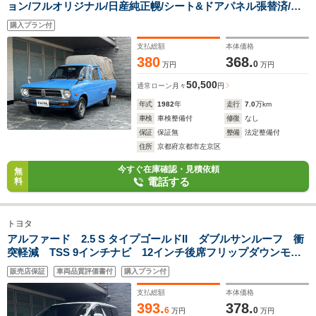
ョン/フルオリジナル/日産純正幌/シート&ドアパネル張替済/キ
ャブレター/フェンダーミラー/三角窓/純正ラジオ
購入プラン付
支払総額
本体価格
380
368.
0
万円
万円
50,500
通常ローン
月々
円
年式
1982
年
走行
7.0
万km
車検
車検整備付
修復
なし
保証
保証無
整備
法定整備付
住所
京都府京都市左京区
今すぐ在庫確認・見積依頼
無
電話する
料
トヨタ
アルファード 2.5 S タイプゴールドII ダブルサンルーフ 衝
突軽減 TSS 9インチナビ 12インチ後席フリップダウンモニ
ター 両側電動スライド 電動リヤゲート 3眼LEDヘッド シ
販売店保証
車両品質評価書付
購入プラン付
ーケンシャルウインカー ETC2.0 AC100V 18インチアルミ
支払総額
本体価格
393.
378.
6
0
万円
万円