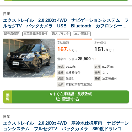
日産
エクストレイル 2.0 20Xtt 4WD ナビゲーションシステム フ
ルセグTV バックカメラ USB Bluetooth カフロンシー
ト フルフラットシート 4WDオートモード キーレススマー
販売店保証
車両品質評価書付
購入プラン付
360°画像付
トキー合鍵 アルミ ルーフレール フォグライト
支払総額
本体価格
167.
151.
6
8
万円
万円
25,900
通常ローン
月々
円
年式
2013
年
走行
5.2
万km
車検
車検整備付
修復
なし
保証
保証付
整備
法定整備付
住所
京都府京都市左京区
今すぐ在庫確認・見積依頼
無
電話する
料
日産
エクストレイル 2.0 20Xtt 4WD 寒冷地仕様車両 ナビゲーシ
ョンシステム フルセグTV バックカメラ 360度ドラレコ