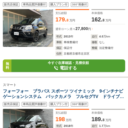
USB Bluetooth カフロンシート フルフラットシート
販売店保証
車両品質評価書付
購入プラン付
360°画像付
4WDオートモード キーレススマートキー合鍵 アルミ ルー
フレール
支払総額
本体価格
179.
162.
8
8
万円
万円
27,800
通常ローン
月々
円
年式
2013
年
走行
4.0
万km
車検
車検整備付
修復
なし
保証
保証付
整備
法定整備付
住所
京都府京都市左京区
今すぐ在庫確認・見積依頼
無
電話する
料
スマート
フォーフォー ブラバス スポーツ ツイナミック 9インチナビ
ゲーションシステム バックカメラ フルセグTV ドライブレ
コーダー ETC レザーシート ブラバスアルミ カボン調パ
販売店保証
車両品質評価書付
購入プラン付
360°画像付
ーツ USBポートシートヒーター ブラバスエンブレム
支払総額
本体価格
198
189.
8
万円
万円
年式
2018
年
走行
1.7
万km