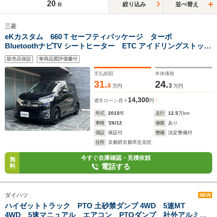
20
絞り込み
並べ替え
台
三菱
eKカスタム 660 T セーフティパッケージ ターボ
BluetoothナビTV シートヒーター ETC アイドリングストッ
プ プッシュスタート スマートキー 全方位カメラ HID
販売店保証
車両品質評価書付
社外14インチアルミ
支払総額
本体価格
31.
24.
8
3
万円
万円
14,300
通常ローン
月々
円
年式
2015
年
走行
12.5
万km
車検
'26/12
修復
あり
保証
保証付
整備
法定整備付
住所
京都府京都市左京区
今すぐ在庫確認・見積依頼
無
電話する
料
ダイハツ
NEW
ハイゼットトラック PTO 土砂禁ダンプ 4WD 5速MT
4WD 5速マニュアル エアコン PTOダンプ 社外アルミス