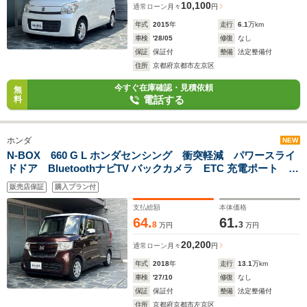
10,100
通常ローン
月々
円
年式
2015
年
走行
6.1
万km
車検
'28/05
修復
なし
保証
保証付
整備
法定整備付
住所
京都府京都市左京区
今すぐ在庫確認・見積依頼
無
電話する
料
ホンダ
NEW
N-BOX 660 G L ホンダセンシング 衝突軽減 パワースライ
ドドア BluetoothナビTV バックカメラ ETC 充電ポート ス
タッドレスタイヤ スマートキー×2 LEDヘッドライト
販売店保証
購入プラン付
支払総額
本体価格
64.
61.
8
3
万円
万円
20,200
通常ローン
月々
円
年式
2018
年
走行
13.1
万km
車検
'27/10
修復
なし
保証
保証付
整備
法定整備付
住所
京都府京都市左京区