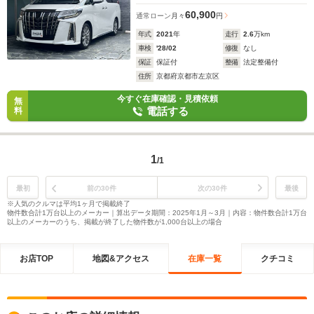
60,900
通常ローン
月々
円
年式
2021
年
走行
2.6
万km
車検
'28/02
修復
なし
保証
保証付
整備
法定整備付
住所
京都府京都市左京区
今すぐ在庫確認・見積依頼
無
電話する
料
1
/1
最初
前の30件
次の30件
最後
※人気のクルマは平均1ヶ月で掲載終了
物件数合計1万台以上のメーカー｜算出データ期間：2025年1月～3月｜内容：物件数合計1万台
以上のメーカーのうち、掲載が終了した物件数が1,000台以上の場合
お店TOP
地図&アクセス
在庫一覧
クチコミ