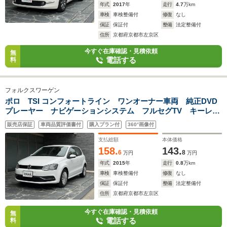
年式
2017
年
走行
4.7
万km
車検
車検整備付
修復
なし
保証
保証付
整備
法定整備付
住所
京都府京都市左京区
今すぐ在庫確認・見積依頼
無
電話する
料
フォルクスワーゲン
ポロ TSI コンフォートライン ワンオーナー車両 純正DVD
プレーヤー ナビゲーションシステム フルセグTV キーレス
2個 USBポート AUXジャック ETC ブルートゥース ア
販売店保証
車両品質評価書付
購入プラン付
360°画像付
イドリングストップ
支払総額
本体価格
158.
143.
6
8
万円
万円
年式
2015
年
走行
0.8
万km
車検
車検整備付
修復
なし
保証
保証付
整備
法定整備付
住所
京都府京都市左京区
今すぐ在庫確認・見積依頼
無
電話する
料