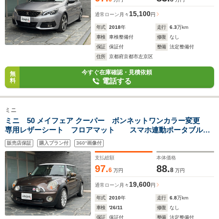
15,100
通常ローン
月々
円
年式
2018
年
走行
6.3
万km
車検
車検整備付
修復
なし
保証
保証付
整備
法定整備付
住所
京都府京都市左京区
今すぐ在庫確認・見積依頼
無
電話する
料
ミニ
ミニ 50 メイフェア クーパー ボンネットワンカラー変更
専用レザーシート フロアマット スマホ連動ポータブルオ
ーディオ 各APP 専用アルミ バックカメラ Googleナビ
販売店保証
購入プラン付
360°画像付
フロントカメラ ETC
支払総額
本体価格
97.
88.
6
8
万円
万円
19,600
通常ローン
月々
円
年式
2010
年
走行
6.8
万km
車検
'26/11
修復
なし
保証
保証付
整備
法定整備付