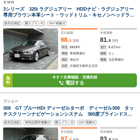
ＢＭＷ
3シリーズ 320i ラグジュアリー HDDナビ・ラグジュアリー
専用ブラウン本革シート・ウッドトリム・キセノンヘッドライ
ト・デュアルエアコン・クルーズコントロール・DSC・前席パ
販売店保証
購入プラン付
360°画像付
ワーシート・17インチAW・前後ドラレコ・盗難防止装置
支払総額
本体価格
98.
81.
5
8
万円
万円
年式
2013
年
走行
9.2
万km
車検
車検整備付
修復
なし
保証
保証付
整備
法定整備付
住所
京都府京都市左京区
今すぐ在庫確認・見積依頼
無
電話する
料
プジョー
308 GT ブルーHDi ディーゼルターボ ディーゼル308 タッ
チスクリーンナビゲーションシステム 360度ブラインドスポ
ットモニター バックモニター アクティブセーフティブレー
販売店保証
車両品質評価書付
購入プラン付
360°画像付
キ クルーズコントロール GT専用シートステアリング GT
サスペンション
支払総額
本体価格
97.
83.
6
8
万円
万円