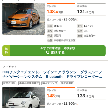
ル ブルーモーション
支払総額
本体価格
148.
131.
6
8
万円
万円
23,000
通常ローン
月々
円
年式
2017
年
走行
4.9
万km
車検
車検整備付
修復
なし
保証
保証付
整備
法定整備付
住所
京都府京都市左京区
今すぐ在庫確認・見積依頼
無
電話する
料
フィアット
500(チンクエチェント) ツインエア ラウンジ グラスルーフ
ナビゲーションシステム Bluetooth ドライブレコーダー前
後 フルセグTV バックカメラ ETC HIDライト ディライ
販売店保証
車両品質評価書付
購入プラン付
360°画像付
トABS 純正アルミホイル 室内LEDライト エアバックシス
テム
支払総額
本体価格
148
133.
8
万円
万円
22,900
通常ローン
月々
円