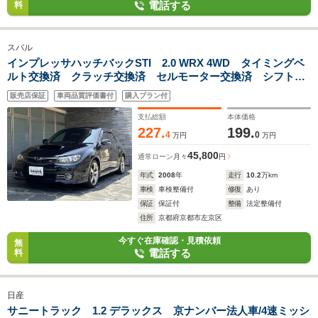
電話する
料
スバル
インプレッサハッチバックSTI 2.0 WRX 4WD タイミングベ
ルト交換済 クラッチ交換済 セルモーター交換済 シフトリ
ンゲージブッシュ交換済 ミッション/デフオイル交換済 ETC
販売店保証
車両品質評価書付
購入プラン付
Bluetoothオーディオ バックカメラ
支払総額
本体価格
227.
199.
4
0
万円
万円
45,800
通常ローン
月々
円
年式
2008
年
走行
10.2
万km
車検
車検整備付
修復
あり
保証
保証付
整備
法定整備付
住所
京都府京都市左京区
今すぐ在庫確認・見積依頼
無
電話する
料
日産
サニートラック 1.2 デラックス 京ナンバー法人車/4速ミッシ