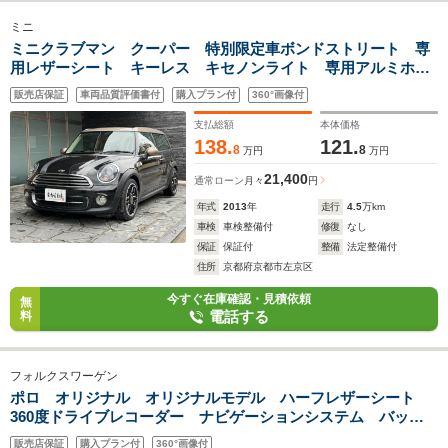
ミニ
ミニクラブマン クーパー 特別限定車ボンドストリート 専
用レザーシート キーレス キセノンライト 専用アルミホイ
ル シートヒーター CDオーディオ 記録簿 取説 オートエ
販売店保証
車両品質評価書付
購入プラン付
360°画像付
アコン パワーステアリング
支払総額
本体価格
138.
121.
8
8
万円
万円
21,400
通常ローン
月々
円
年式
2013
年
走行
4.5
万km
車検
車検整備付
修復
なし
保証
保証付
整備
法定整備付
住所
京都府京都市左京区
今すぐ在庫確認・見積依頼
無
電話する
料
フォルクスワーゲン
ポロ オリジナル オリジナルモデル ハーフレザーシート
360度ドライブレコーダー ナビゲーションシステム バック
カメラ ETC キーレス2個 オートエアコン 純正アルミホイ
販売店保証
購入プラン付
360°画像付