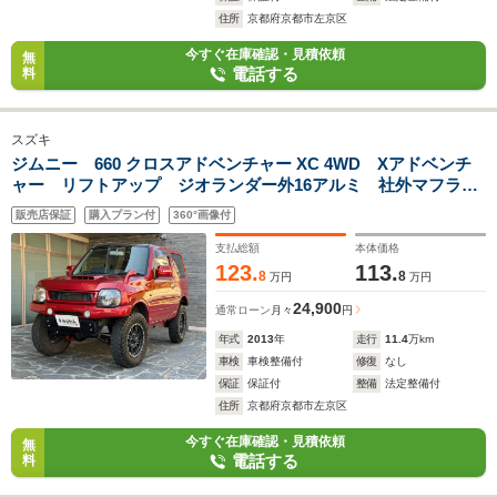
住所
京都府京都市左京区
今すぐ在庫確認・見積依頼
無
電話する
料
スズキ
ジムニー 660 クロスアドベンチャー XC 4WD Xアドベンチ
ャー リフトアップ ジオランダー外16アルミ 社外マフラ
ー 強化レッドアーム 前後ラテラルロッド 外足回りカスタ
販売店保証
購入プラン付
360°画像付
ム済 ナビゲーション バックカメラ フルセグTV ヂライブ
レコーダー
支払総額
本体価格
123.
113.
8
8
万円
万円
24,900
通常ローン
月々
円
年式
2013
年
走行
11.4
万km
車検
車検整備付
修復
なし
保証
保証付
整備
法定整備付
住所
京都府京都市左京区
今すぐ在庫確認・見積依頼
無
電話する
料