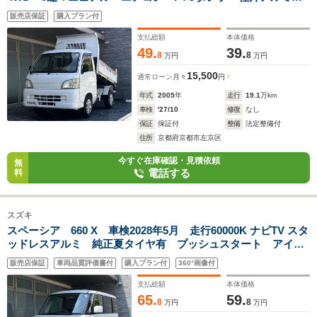
タッドレス 最大積載量350キロ
販売店保証
購入プラン付
支払総額
本体価格
49.
39.
8
8
万円
万円
15,500
通常ローン
月々
円
年式
2005
年
走行
19.1
万km
車検
'27/10
修復
なし
保証
保証付
整備
法定整備付
住所
京都府京都市左京区
今すぐ在庫確認・見積依頼
無
電話する
料
スズキ
スペーシア 660 X 車検2028年5月 走行60000K ナビTV スタ
ッドレスアルミ 純正夏タイヤ有 プッシュスタート アイド
リングストップ オートエアコン ETC
販売店保証
車両品質評価書付
購入プラン付
360°画像付
支払総額
本体価格
65.
59.
8
8
万円
万円