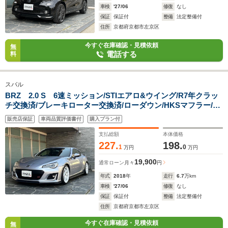
車検
'27/06
修復
なし
保証
保証付
整備
法定整備付
住所
京都府京都市左京区
今すぐ在庫確認・見積依頼
無
電話する
料
スバル
BRZ 2.0 S 6速ミッション/STIエアロ&ウイング/R7年クラッ
チ交換済/ブレーキローター交換済/ローダウン/HKSマフラー/18
インチAW/Bluetoothナビ/前後ミラードラレコ/シートヒータ
販売店保証
車両品質評価書付
購入プラン付
ー/ETC
支払総額
本体価格
227.
198.
1
0
万円
万円
19,900
通常ローン
月々
円
年式
2018
年
走行
6.7
万km
車検
'27/06
修復
なし
保証
保証付
整備
法定整備付
住所
京都府京都市左京区
今すぐ在庫確認・見積依頼
無