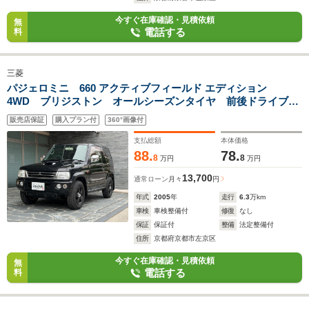
今すぐ在庫確認・見積依頼
無
電話する
料
三菱
パジェロミニ 660 アクティブフィールド エディション
4WD ブリジストン オールシーズンタイヤ 前後ドライブレ
コーダー ターボチャージャー HDDナビゲーションシステ
販売店保証
購入プラン付
360°画像付
ム ETC キーレス 切替式4WD 純正フォグライト 電動格
納ミラー
支払総額
本体価格
88.
78.
8
8
万円
万円
13,700
通常ローン
月々
円
年式
2005
年
走行
6.3
万km
車検
車検整備付
修復
なし
保証
保証付
整備
法定整備付
住所
京都府京都市左京区
今すぐ在庫確認・見積依頼
無
電話する
料