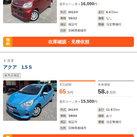
16,000
通常ローン
月々
円
年式
2013
年
走行
6.4
万km
車検
'26/12
修復
なし
保証
保証付
整備
法定整備付
住所
宮崎県都城市
無
在庫確認・見積依頼
料
トヨタ
アクア 1.5 S
販売店保証
支払総額
本体価格
65
58.
0
万円
万円
15,500
通常ローン
月々
円
年式
2013
年
走行
11.9
万km
車検
'28/04
修復
あり
保証
保証付
整備
法定整備付
住所
宮崎県都城市