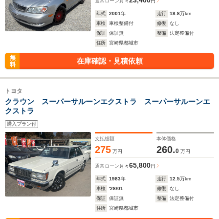
23,400
通常ローン
月々
円
年式
2001
年
走行
18.8
万km
車検
車検整備付
修復
なし
保証
保証無
整備
法定整備付
住所
宮崎県都城市
無
在庫確認・見積依頼
料
トヨタ
クラウン スーパーサルーンエクストラ スーパーサルーンエ
クストラ
購入プラン付
支払総額
本体価格
275
260.
0
万円
万円
65,800
通常ローン
月々
円
年式
1983
年
走行
12.5
万km
車検
'28/01
修復
なし
保証
保証無
整備
法定整備付
住所
宮崎県都城市