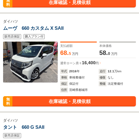
無
在庫確認・見積依頼
料
ダイハツ
ムーヴ 660 カスタム X SAII
販売店保証
購入プラン付
支払総額
本体価格
68.
58.
5
0
万円
万円
16,400
通常ローン
月々
円
年式
2016
年
走行
12.1
万km
車検
車検整備付
修復
なし
保証
保証付
整備
法定整備付
住所
宮崎県都城市
無
在庫確認・見積依頼
料
ダイハツ
タント 660 G SAII
販売店保証