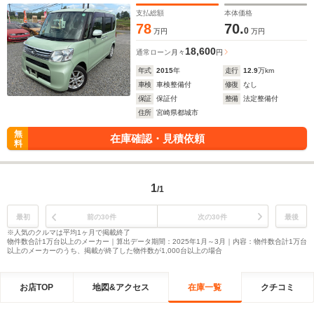
支払総額
本体価格
78
70.
0
万円
万円
18,600
通常ローン
月々
円
年式
2015
年
走行
12.9
万km
車検
車検整備付
修復
なし
保証
保証付
整備
法定整備付
住所
宮崎県都城市
無
在庫確認・見積依頼
料
1
/1
最初
前の30件
次の30件
最後
※人気のクルマは平均1ヶ月で掲載終了
物件数合計1万台以上のメーカー｜算出データ期間：2025年1月～3月｜内容：物件数合計1万台
以上のメーカーのうち、掲載が終了した物件数が1,000台以上の場合
お店TOP
地図&アクセス
在庫一覧
クチコミ