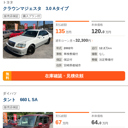
トヨタ
クラウンマジェスタ 3.0 Aタイプ
販売店保証
購入プラン付
支払総額
本体価格
135
120.
0
万円
万円
32,300
通常ローン
月々
円
年式
2002
年
走行
12.2
万km
車検
車検整備付
修復
なし
保証
保証付
整備
法定整備付
住所
宮崎県都城市
無
在庫確認・見積依頼
料
ダイハツ
タント 660 L SA
販売店保証
支払総額
本体価格
67
64.
0
万円
万円