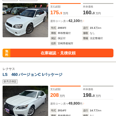
支払総額
本体価格
175.
160.
9
0
万円
万円
42,100
通常ローン
月々
円
年式
2003
年
走行
15.3
万km
車検
車検整備付
修復
なし
保証
保証付
整備
法定整備付
住所
宮崎県都城市
無
在庫確認・見積依頼
料
レクサス
LS 460 バージョンC Iパッケージ
販売店保証
支払総額
本体価格
208
198.
0
万円
万円
49,800
通常ローン
月々
円
年式
2014
年
走行
14.7
万km
車検
車検整備付
修復
なし