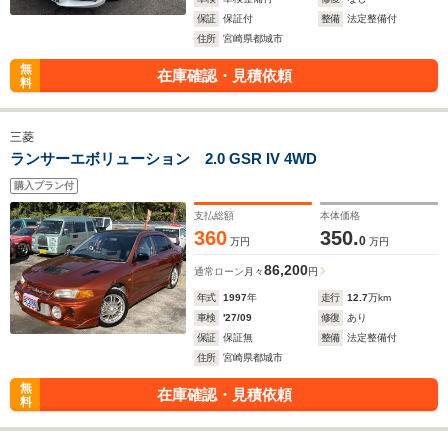
保証
保証付
整備
法定整備付
住所
宮崎県都城市
無
在庫確認・見積依頼
料
三菱
ランサーエボリューション 2.0 GSR IV 4WD
購入プラン付
支払総額
本体価格
360
350.
0
万円
万円
86,200
通常ローン
月々
円
年式
1997
年
走行
12.7
万km
車検
'27/09
修復
あり
保証
保証無
整備
法定整備付
住所
宮崎県都城市
無
在庫確認・見積依頼
料