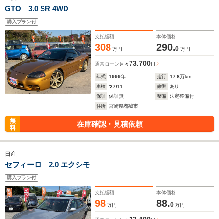
GTO 3.0 SR 4WD
購入プラン付
支払総額
本体価格
308
290.
0
万円
万円
73,700
通常ローン
月々
円
年式
1999
年
走行
17.8
万km
車検
'27/11
修復
あり
保証
保証無
整備
法定整備付
住所
宮崎県都城市
無
在庫確認・見積依頼
料
日産
セフィーロ 2.0 エクシモ
購入プラン付
支払総額
本体価格
98
88.
0
万円
万円