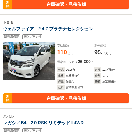
無
在庫確認・見積依頼
料
トヨタ
ヴェルファイア 2.4 Z プラチナセレクション
販売店保証
購入プラン付
支払総額
本体価格
110
95.
0
万円
万円
26,300
通常ローン
月々
円
年式
2010
年
走行
11.4
万km
車検
車検整備付
修復
なし
保証
保証付
整備
法定整備付
住所
宮崎県都城市
無
在庫確認・見積依頼
料
スバル
レガシィB4 2.0 RSK リミテッドII 4WD
販売店保証
購入プラン付