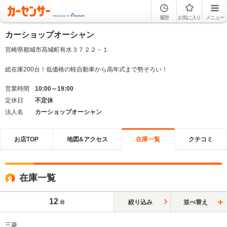
履歴
お気に入り
メニュー
カーショップオーシャン
宮崎県都城市高城町有水３７２２－１
総在庫200台！低価格の軽自動車から高年式まで勢ぞろい！
営業時間
10:00～19:00
定休日
不定休
法人名
カーショップオーシャン
お店TOP
地図&アクセス
在庫一覧
クチコミ
在庫一覧
12
絞り込み
並べ替え
台
三菱