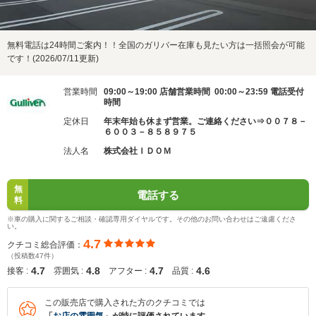
無料電話は24時間ご案内！！全国のガリバー在庫も見たい方は一括照会が可能
です！(2026/07/11更新)
営業時間
09:00～19:00 店舗営業時間 00:00～23:59 電話受付
時間
定休日
年末年始も休まず営業。ご連絡ください⇒００７８－
６００３－８５８９７５
法人名
株式会社ＩＤＯＭ
無
電話する
料
※車の購入に関するご相談・確認専用ダイヤルです。その他のお問い合わせはご遠慮くださ
い。
4.7
クチコミ総合評価：
（投稿数47件）
4.7
4.8
4.7
4.6
接客 :
雰囲気 :
アフター :
品質 :
この販売店で購入された方のクチコミでは