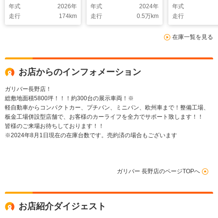
年式
2026
年
年式
2024
年
年式
ーモニター/両側パワ
イッチ ブレーキホー
TV&USB&BT&
走行
174
km
走行
0.5
万km
走行
ースライドドア/前席
ルド コーナーセンサ
トヨタセーフ
シートヒーター/ビル
ー LEDヘッドライト
ンス/パノラミ
在庫一覧を見る
トインETC2.0/LEDヘ
ューモニター/
ッドライト
インETC2.0/
ドライト
お店からのインフォメーション
ガリバー長野店！
総敷地面積5800坪！！！約300台の展示車両！※
軽自動車からコンパクトカー、プチバン、ミニバン、欧州車まで！整備工場、
板金工場併設型店舗で、お客様のカーライフを全力でサポート致します！！
皆様のご来場お待ちしております！！
※2024年8月1日現在の在庫台数です。売約済の場合もございます
ガリバー 長野店のページTOPへ
お店紹介ダイジェスト