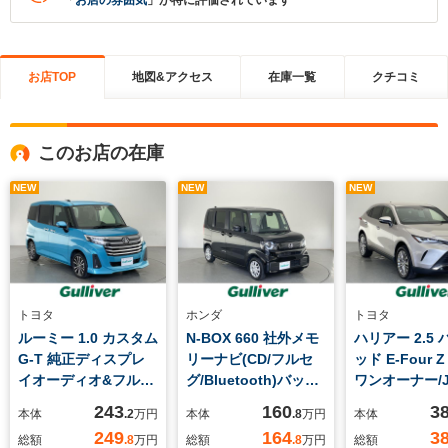
「
お店の雰囲気
」が特に評価されています
お店TOP
地図&アクセス
在庫一覧
クチコミ
このお店の在庫
NEW
NEW
NEW
トヨタ
ホンダ
トヨタ
ルーミー 1.0 カスタム
N-BOX 660 社外メモ
ハリアー 2.5
G-T 純正ディスプレ
リーナビ(CD/フルセ
ッド E-Four Z
イオーディオ&フルセ
グ/Bluetooth)バック
ワンオーナー/J
グTV&USB&BT/トヨ
カメラ パワースライ
レミアムサウ
243
160
3
本体
.2
万円
本体
.8
万円
本体
タセーフティーセン
ドドア レーダークル
テム/純正メモ
249
164
3
総額
.8
万円
総額
.8
万円
総額
ス/パノラミックビュ
ーズ ステアリングス
フルセグ