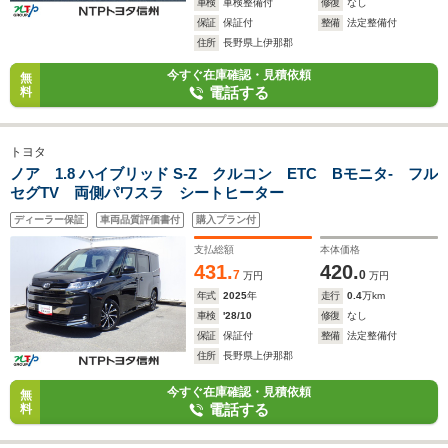
車検
車検整備付
修復
なし
保証
保証付
整備
法定整備付
住所
長野県上伊那郡
今すぐ在庫確認・見積依頼
無
電話する
料
トヨタ
ノア 1.8 ハイブリッド S-Z クルコン ETC Bモニタ- フル
セグTV 両側パワスラ シートヒーター
ディーラー保証
車両品質評価書付
購入プラン付
支払総額
本体価格
431.
420.
7
0
万円
万円
年式
2025
年
走行
0.4
万km
車検
'28/10
修復
なし
保証
保証付
整備
法定整備付
住所
長野県上伊那郡
今すぐ在庫確認・見積依頼
無
電話する
料