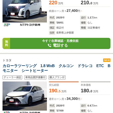
220
210.
0
万円
万円
27,400
残価ローン
月々
円
年式
2025
年
走行
1.2
万km
車検
'28/01
修復
なし
保証
保証付
整備
法定整備付
住所
長野県上伊那郡
今すぐ在庫確認・見積依頼
無
電話する
料
トヨタ
NEW
カローラツーリング 1.8 WxB クルコン ドラレコ ETC B
モニター シートヒーター
ディーラー保証
車両品質評価書付
購入プラン付
支払総額
本体価格
190.
180.
5
0
万円
万円
34,300
通常ローン
月々
円
年式
2020
年
走行
6.6
万km
車検
'27/09
修復
なし