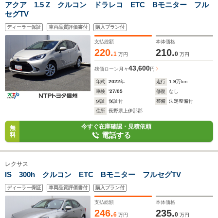
アクア 1.5 Z クルコン ドラレコ ETC Bモニター フル
セグTV
ディーラー保証
車両品質評価書付
購入プラン付
支払総額
本体価格
220.
210.
1
0
万円
万円
43,600
残価ローン
月々
円
年式
2022
年
走行
1.9
万km
車検
'27/05
修復
なし
保証
保証付
整備
法定整備付
住所
長野県上伊那郡
今すぐ在庫確認・見積依頼
無
電話する
料
レクサス
IS 300h クルコン ETC Bモニター フルセグTV
ディーラー保証
車両品質評価書付
購入プラン付
支払総額
本体価格
246.
235.
6
0
万円
万円