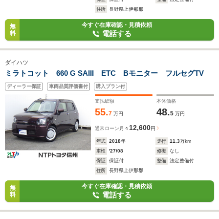
住所
長野県上伊那郡
今すぐ在庫確認・見積依頼
無
電話する
料
ダイハツ
ミラトコット 660 G SAIII ETC Bモニター フルセグTV
ディーラー保証
車両品質評価書付
購入プラン付
支払総額
本体価格
55.
48.
7
5
万円
万円
12,600
通常ローン
月々
円
年式
2018
年
走行
11.3
万km
車検
'27/08
修復
なし
保証
保証付
整備
法定整備付
住所
長野県上伊那郡
今すぐ在庫確認・見積依頼
無
電話する
料