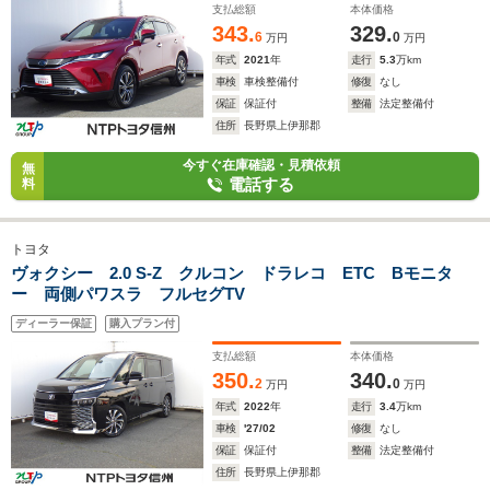
支払総額
本体価格
343.
329.
6
0
万円
万円
年式
2021
年
走行
5.3
万km
車検
車検整備付
修復
なし
保証
保証付
整備
法定整備付
住所
長野県上伊那郡
今すぐ在庫確認・見積依頼
無
電話する
料
トヨタ
ヴォクシー 2.0 S-Z クルコン ドラレコ ETC Bモニタ
ー 両側パワスラ フルセグTV
ディーラー保証
購入プラン付
支払総額
本体価格
350.
340.
2
0
万円
万円
年式
2022
年
走行
3.4
万km
車検
'27/02
修復
なし
保証
保証付
整備
法定整備付
住所
長野県上伊那郡