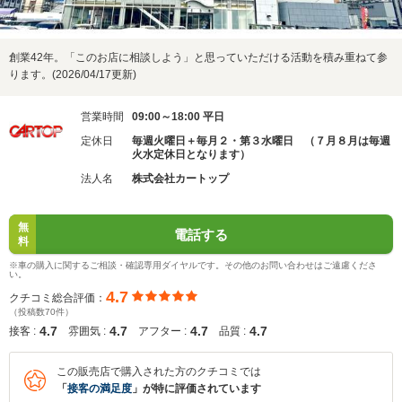
創業42年。「このお店に相談しよう」と思っていただける活動を積み重ねて参
ります。(2026/04/17更新)
営業時間
09:00～18:00 平日
定休日
毎週火曜日＋毎月２・第３水曜日 （７月８月は毎週
火水定休日となります）
法人名
株式会社カートップ
無
電話する
料
※車の購入に関するご相談・確認専用ダイヤルです。その他のお問い合わせはご遠慮くださ
い。
4.7
クチコミ総合評価：
（投稿数70件）
4.7
4.7
4.7
4.7
接客 :
雰囲気 :
アフター :
品質 :
この販売店で購入された方のクチコミでは
「
接客の満足度
」が特に評価されています