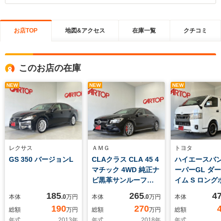
お店TOP
地図&アクセス
在庫一覧
クチコミ
このお店の在庫
NEW
NEW
NEW
レクサス
ＡＭＧ
トヨタ
GS 350 バージョンL
CLAクラス CLA 45 4
ハイエースバン 
マチック 4WD 純正ナ
ーパーGL ダ
ビ黒革サンルーフ
イム S ロング
AMGスタイルpkg
ディーゼルター
185
265
4
本体
.0
万円
本体
.0
万円
本体
インチDA全方
190
270
総額
万円
総額
万円
総額
モニター ベッド
年式
2013
年
年式
2018
年
年式