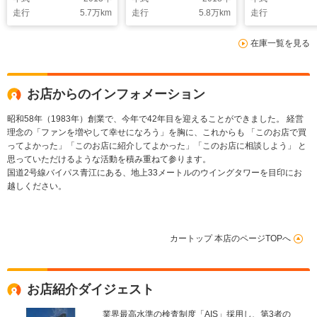
走行
5.7
万km
走行
5.8
万km
走行
在庫一覧を見る
お店からのインフォメーション
昭和58年（1983年）創業で、今年で42年目を迎えることができました。 経営
理念の「ファンを増やして幸せになろう」を胸に、これからも 「このお店で買
ってよかった」「このお店に紹介してよかった」「このお店に相談しよう」 と
思っていただけるような活動を積み重ねて参ります。
国道2号線バイパス青江にある、地上33メートルのウイングタワーを目印にお
越しください。
カートップ 本店のページTOPへ
お店紹介ダイジェスト
業界最高水準の検査制度「AIS」採用し、第3者の