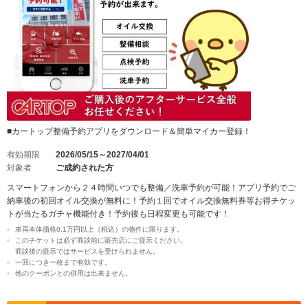
■カートップ整備予約アプリをダウンロード＆簡単マイカー登録！
有効期限
2026/05/15～2027/04/01
対象者
ご成約された方
スマートフォンから２４時間いつでも整備／洗車予約が可能！アプリ予約でご
納車後の初回オイル交換が無料に！予約１回でオイル交換無料券等お得チケッ
トが当たるガチャ機能付き！予約後も日程変更も可能です！
車両本体価格0.1万円以上（税込）の物件に限ります。
このチケットは必ず商談前に販売店にご提示ください。
商談後の提示ではサービスを受けられません。
一回につき一枚まで有効です。
他のクーポンとの併用は出来ません。