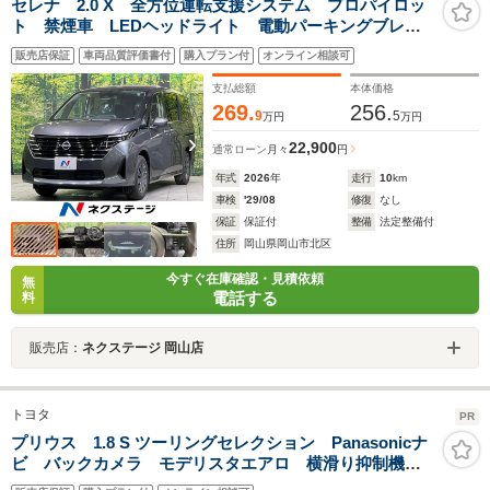
セレナ 2.0 X 全方位運転支援システム プロパイロッ
ト 禁煙車 LEDヘッドライト 電動パーキングブレー
キ インテリジェントキー プッシュスタート 革巻き
販売店保証
車両品質評価書付
購入プラン付
オンライン相談可
ステアリング
支払総額
本体価格
269.
256.
9
5
万円
万円
22,900
通常ローン
月々
円
年式
2026
年
走行
10
km
車検
'29/08
修復
なし
保証
保証付
整備
法定整備付
住所
岡山県岡山市北区
今すぐ在庫確認・見積依頼
無
電話する
料
販売店：
ネクステージ 岡山店
トヨタ
PR
プリウス 1.8 S ツーリングセレクション Panasonicナ
ビ バックカメラ モデリスタエアロ 横滑り抑制機
能 車両接近通報装置 ETC シートヒーター オート