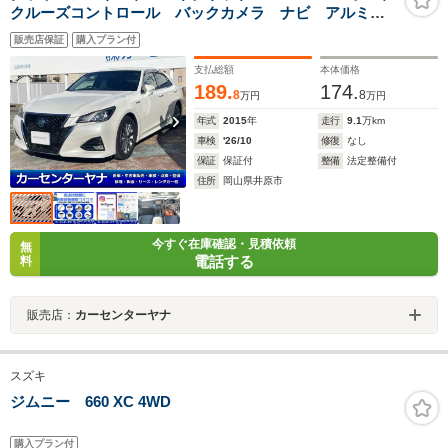
クルーズコントロール バックカメラ ナビ アルミホ
イール オートライト HID CVT シートヒーター ス
販売店保証
購入プラン付
マートキー アイドリングストップ 電動格納ミラー
盗難防止システム パワーシート
支払総額
本体価格
189.
174.
8
8
万円
万円
年式
2015
年
走行
9.1
万km
車検
'26/10
修復
なし
保証
保証付
整備
法定整備付
住所
岡山県井原市
今すぐ在庫確認・見積依頼
無
電話する
料
販売店：
カーセンターヤナ
スズキ
ジムニー 660 XC 4WD
購入プラン付