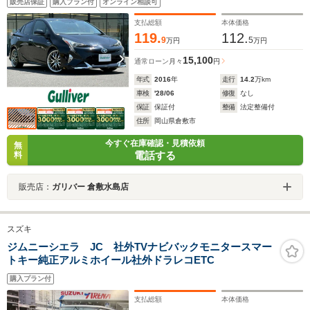
販売店保証
購入プラン付
オンライン相談可
エアコン 純正LEDヘッドライト 電動格納ミラー 取
扱説明書 保証書 スペアキー
支払総額
本体価格
119.
112.
9
5
万円
万円
15,100
通常ローン
月々
円
年式
2016
年
走行
14.2
万km
車検
'28/06
修復
なし
保証
保証付
整備
法定整備付
住所
岡山県倉敷市
今すぐ在庫確認・見積依頼
無
電話する
料
販売店：
ガリバー 倉敷水島店
スズキ
ジムニーシエラ JC 社外TVナビバックモニタースマー
トキー純正アルミホイール社外ドラレコETC
購入プラン付
支払総額
本体価格