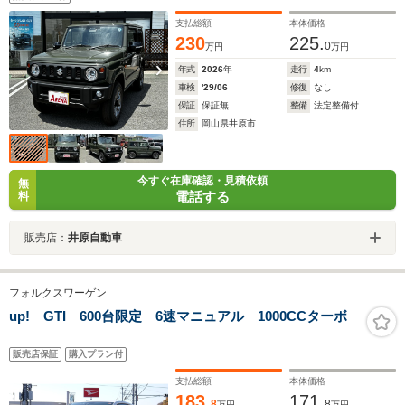
支払総額
本体価格
230
225.
0
万円
万円
年式
2026
年
走行
4
km
車検
'29/06
修復
なし
保証
保証無
整備
法定整備付
住所
岡山県井原市
今すぐ在庫確認・見積依頼
無
電話する
料
販売店：
井原自動車
フォルクスワーゲン
up! GTI 600台限定 6速マニュアル 1000CCターボ
販売店保証
購入プラン付
支払総額
本体価格
183.
171.
8
8
万円
万円