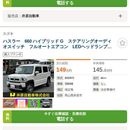
電話する
料
販売店：
井原自動車
スズキ
ハスラー 660 ハイブリッド G ステアリングオーディ
オスイッチ フルオートエアコン LEDヘッドランプ
運転席・助手席シートヒーター フルフラットシート
購入プラン付
フットレスト 2スピーカー 衝突軽減ブレーキ 誤発進
防止装置 盗難防止装置
支払総額
本体価格
149
145.
0
万円
万円
年式
2025
年
走行
4
km
車検
'28/08
修復
なし
保証
保証無
整備
法定整備付
住所
岡山県井原市
今すぐ在庫確認・見積依頼
無
電話する
料