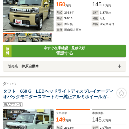
150
145.
0
万円
万円
年式
2023
年
走行
1.2
万km
車検
'26/10
修復
なし
保証
保証無
整備
法定整備付
住所
岡山県井原市
今すぐ在庫確認・見積依頼
無
電話する
料
販売店：
井原自動車
ダイハツ
タフト 660 G LEDヘッドライトディスプレイオーディ
オバックモニタースマートキー純正アルミホイールガラ
スルーフ
購入プラン付
支払総額
本体価格
149
145.
0
万円
万円
年式
2023
年
走行
2.0
万km