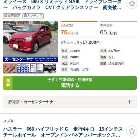
ミライース 660 X リミテッド SAIII ドライブレコーダ
ー バックカメラ CVT クリアランスソナー 衝突被害
軽減システム オートマチックハイビーム キーレスエ
販売店保証
購入プラン付
ントリー アイドリングストップ 電動格納ミラー
ABS ESC CD USB
支払総額
本体価格
75.
65.
8
8
万円
万円
17,200
通常ローン
月々
円
年式
2019
年
走行
2.6
万km
車検
'26/09
修復
なし
保証
保証付
整備
法定整備付
住所
岡山県井原市
今すぐ在庫確認・見積依頼
無
電話する
料
販売店：
カーセンターヤナ
スズキ
ハスラー 660 ハイブリッド G 走行4キロ 15インチス
チールホイール オープンインパネアッパーボックス