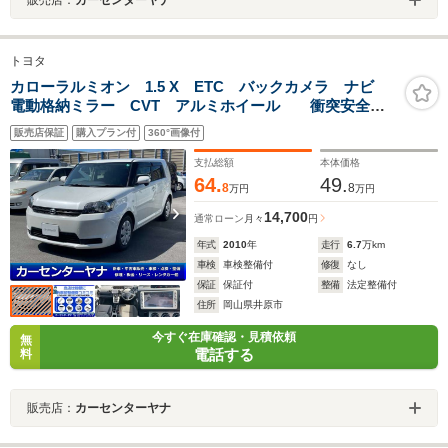
トヨタ
カローラルミオン 1.5 X ETC バックカメラ ナビ
電動格納ミラー CVT アルミホイール 衝突安全ボ
ディ ABS エアコン パワーステアリング パワーウ
販売店保証
購入プラン付
360°画像付
ィンドウ 運転席エアバッグ
支払総額
本体価格
64.
49.
8
8
万円
万円
14,700
通常ローン
月々
円
年式
2010
年
走行
6.7
万km
車検
車検整備付
修復
なし
保証
保証付
整備
法定整備付
住所
岡山県井原市
今すぐ在庫確認・見積依頼
無
電話する
料
販売店：
カーセンターヤナ