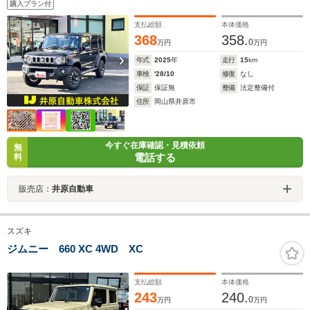
購入プラン付
キーレス フルフラットシート 純正アルミホイール
フロントフォグランプ
支払総額
本体価格
368
358.
0
万円
万円
年式
2025
年
走行
15
km
車検
'28/10
修復
なし
保証
保証無
整備
法定整備付
住所
岡山県井原市
今すぐ在庫確認・見積依頼
無
電話する
料
販売店：
井原自動車
スズキ
ジムニー 660 XC 4WD XC
支払総額
本体価格
243
240.
0
万円
万円