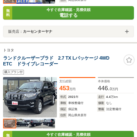
今すぐ在庫確認・見積依頼
無
電話する
料
販売店：
カーセンターヤナ
トヨタ
ランドクルーザープラド 2.7 TX Lパッケージ 4WD
ETC ドライブレコーダー
購入プラン付
支払総額
本体価格
453
446.
0
万円
万円
年式
2021
年
走行
4.4
万km
車検
車検整備付
修復
なし
保証
保証無
整備
法定整備付
住所
岡山県井原市
今すぐ在庫確認・見積依頼
無