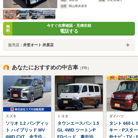
住所
岡山県井原市
今すぐ在庫確認・見積依頼
無
電話する
料
販売店：
井笠オート 井原店
あなたにおすすめの中古車
［PR］
スズキ
トヨタ
ダイハツ
ソリオ 1.2 バンディッ
タウンエースバン 1.5
タント 660 L SA
ト ハイブリッド MV
GL 4WD ツートンP
キー・Pスタ
4WD CVT 全方位ナ
FDベッド 車中泊
外ナビ・TV・