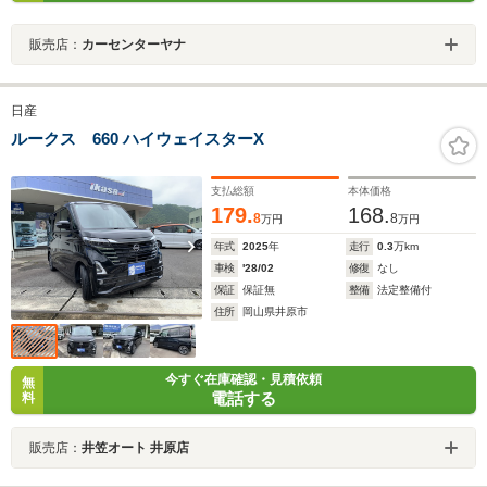
販売店：
カーセンターヤナ
日産
ルークス 660 ハイウェイスターX
支払総額
本体価格
179.
168.
8
8
万円
万円
年式
2025
年
走行
0.3
万km
車検
'28/02
修復
なし
保証
保証無
整備
法定整備付
住所
岡山県井原市
今すぐ在庫確認・見積依頼
無
電話する
料
販売店：
井笠オート 井原店