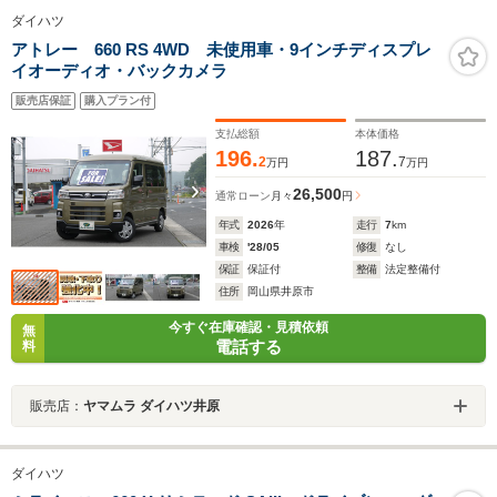
ダイハツ
アトレー 660 RS 4WD 未使用車・9インチディスプレ
イオーディオ・バックカメラ
販売店保証
購入プラン付
支払総額
本体価格
196.
187.
2
7
万円
万円
26,500
通常ローン
月々
円
年式
2026
年
走行
7
km
車検
'28/05
修復
なし
保証
保証付
整備
法定整備付
住所
岡山県井原市
今すぐ在庫確認・見積依頼
無
電話する
料
販売店：
ヤマムラ ダイハツ井原
ダイハツ