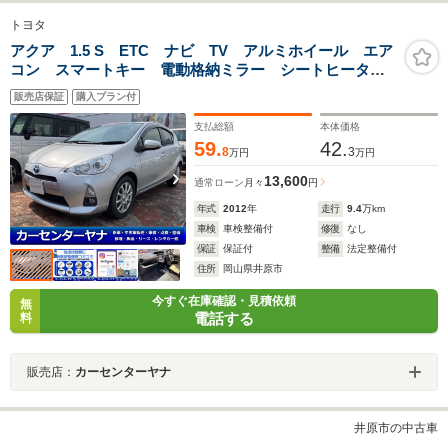
トヨタ
アクア 1.5 S ETC ナビ TV アルミホイール エア
コン スマートキー 電動格納ミラー シートヒータ
ー CVT USB Bluetooth パワーウィンドウ
販売店保証
購入プラン付
支払総額
本体価格
59.
42.
8
3
万円
万円
13,600
通常ローン
月々
円
年式
2012
年
走行
9.4
万km
車検
車検整備付
修復
なし
保証
保証付
整備
法定整備付
住所
岡山県井原市
今すぐ在庫確認・見積依頼
無
電話する
料
販売店：
カーセンターヤナ
井原市の中古車