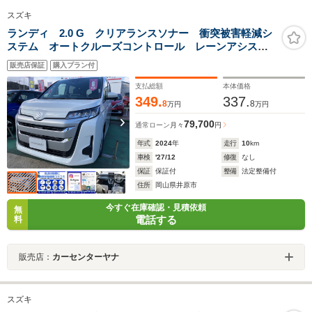
スズキ
ランディ 2.0 G クリアランスソナー 衝突被害軽減シ
ステム オートクルーズコントロール レーンアシス
ト 両側電動スライドドア オートマチックハイビー
販売店保証
購入プラン付
ム オートライト LEDヘッドランプ スマートキー
電動格納ミラー
支払総額
本体価格
349.
337.
8
8
万円
万円
79,700
通常ローン
月々
円
年式
2024
年
走行
10
km
車検
'27/12
修復
なし
保証
保証付
整備
法定整備付
住所
岡山県井原市
今すぐ在庫確認・見積依頼
無
電話する
料
販売店：
カーセンターヤナ
スズキ