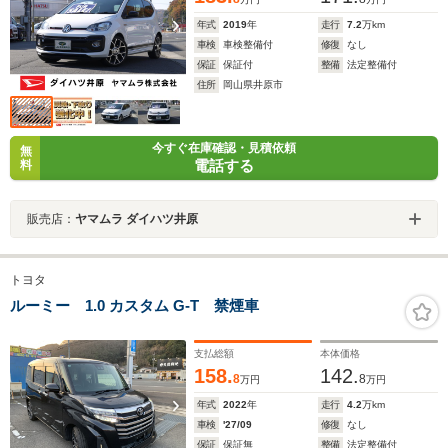
年式
2019
年
走行
7.2
万km
車検
車検整備付
修復
なし
保証
保証付
整備
法定整備付
住所
岡山県井原市
今すぐ在庫確認・見積依頼
無
電話する
料
販売店：
ヤマムラ ダイハツ井原
トヨタ
ルーミー 1.0 カスタム G-T 禁煙車
支払総額
本体価格
158.
142.
8
8
万円
万円
年式
2022
年
走行
4.2
万km
車検
'27/09
修復
なし
保証
保証無
整備
法定整備付