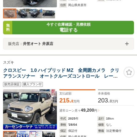
住所
岡山県井原市
今すぐ在庫確認・見積依頼
無
電話する
料
販売店：
井笠オート 井原店
スズキ
クロスビー 1.0 ハイブリッド MZ 全周囲カメラ クリ
アランスソナー オートクルーズコントロール レーン
アシスト 衝突被害軽減システム オートライト LED
販売店保証
購入プラン付
ヘッドランプ アルミホイール スマートキー アイド
リングストップ 電動格納ミラー
支払総額
本体価格
215.
203.
8
8
万円
万円
49,200
通常ローン
月々
円
年式
2025
年
走行
10
km
車検
'28/04
修復
なし
保証
保証付
整備
法定整備付
住所
岡山県井原市