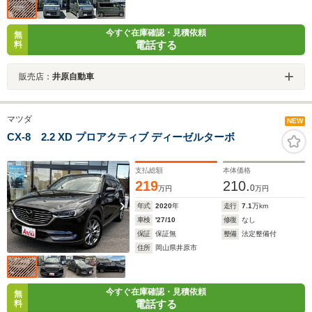
今すぐ在庫確認・見積依頼
無
電話する
料
販売店：
井原自動車
マツダ
NEW
CX-8 2.2 XD プロアクティブ ディーゼルターボ
支払総額
本体価格
219
210.
0
万円
万円
年式
2020
年
走行
7.1
万km
車検
'27/10
修復
なし
保証
保証無
整備
法定整備付
住所
岡山県井原市
今すぐ在庫確認・見積依頼
無
電話する
料