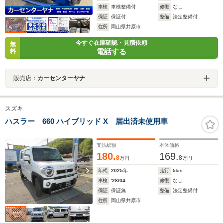
車検
車検整備付
修復
なし
保証
保証付
整備
法定整備付
住所
岡山県井原市
今すぐ在庫確認・見積依頼
無
電話する
料
販売店：
カーセンターヤナ
スズキ
ハスラー 660 ハイブリッド X 届出済未使用車
支払総額
本体価格
180.
169.
8
8
万円
万円
年式
2025
年
走行
5
km
車検
'28/04
修復
なし
保証
保証無
整備
法定整備付
住所
岡山県井原市