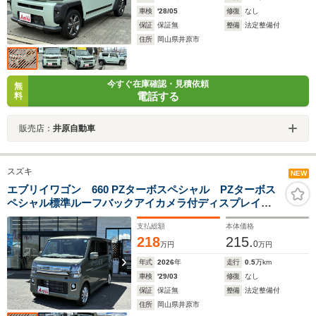
車検
'28/05
修復
なし
保証
保証無
整備
法定整備付
住所
岡山県井原市
今すぐ在庫確認・見積依頼
無
電話する
料
販売店：
井原自動車
スズキ
NEW
エブリイワゴン 660 PZターボスペシャル PZターボス
ペシャル標準ルーフバックアイカメラ付ディスプレイオ
ーディオ
支払総額
本体価格
218
215.
0
万円
万円
年式
2026
年
走行
0.5
万km
車検
'29/03
修復
なし
保証
保証無
整備
法定整備付
住所
岡山県井原市