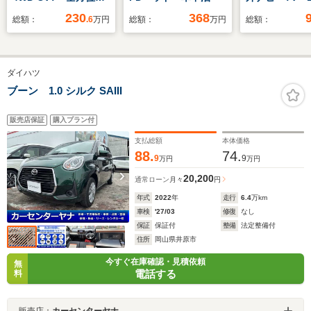
ビカメラ
ラ・取説・保
230
368
総額：
.6
万円
総額：
万円
総額：
ダイハツ
ブーン 1.0 シルク SAIII
販売店保証
購入プラン付
支払総額
本体価格
88.
74.
9
9
万円
万円
20,200
通常ローン
月々
円
年式
2022
年
走行
6.4
万km
車検
'27/03
修復
なし
保証
保証付
整備
法定整備付
住所
岡山県井原市
今すぐ在庫確認・見積依頼
無
電話する
料
販売店：
カーセンターヤナ