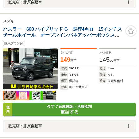
販売店：
井原自動車
スズキ
ハスラー 660 ハイブリッド G 走行4キロ 15インチス
チールホイール オープンインパネアッパーボックス
LEDヘッドランプ LEDポジションランプ オートライ
購入プラン付
ト アイドリングストップ キーレス フルオートエア
コン シートヒーター
支払総額
本体価格
149
145.
0
万円
万円
年式
2026
年
走行
4
km
車検
'29/04
修復
なし
保証
保証無
整備
法定整備付
住所
岡山県井原市
今すぐ在庫確認・見積依頼
無
電話する
料
販売店：
井原自動車