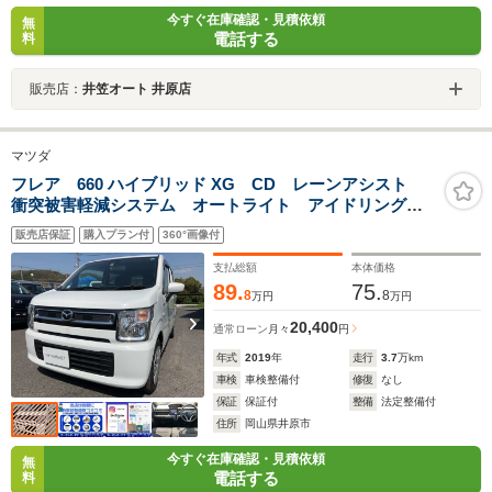
今すぐ在庫確認・見積依頼
無
電話する
料
販売店：
井笠オート 井原店
マツダ
フレア 660 ハイブリッド XG CD レーンアシスト
衝突被害軽減システム オートライト アイドリングス
トップ 電動格納ミラー シートヒーター ETC ベン
販売店保証
購入プラン付
360°画像付
チシート CVT ESC Bluetooth エアコン ナビ
支払総額
本体価格
89.
75.
8
8
万円
万円
20,400
通常ローン
月々
円
年式
2019
年
走行
3.7
万km
車検
車検整備付
修復
なし
保証
保証付
整備
法定整備付
住所
岡山県井原市
今すぐ在庫確認・見積依頼
無
電話する
料