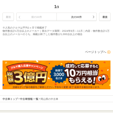
1
/3
最初
前の30件
次の30件
最後
※人気のクルマは平均1ヶ月で掲載終了
物件数合計1万台以上のメーカー｜算出データ期間：2024年9月～11月｜内容：物件数合計1万
台以上のメーカーのうち、掲載が終了した物件数が1,000台以上の場合
ページトップへ
中古車トップ
中古車情報:一覧
岡山県の中古車