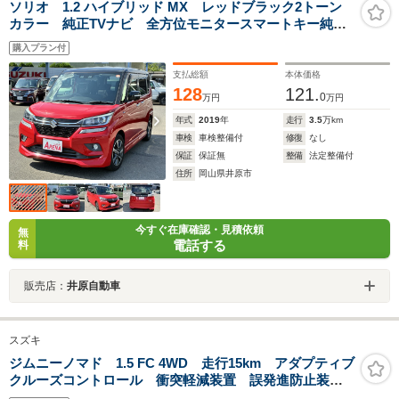
ソリオ 1.2 ハイブリッド MX レッドブラック2トーン
カラー 純正TVナビ 全方位モニタースマートキー純正
アルミホイール左側パワースライド
購入プラン付
支払総額
本体価格
128
121.
0
万円
万円
年式
2019
年
走行
3.5
万km
車検
車検整備付
修復
なし
保証
保証無
整備
法定整備付
住所
岡山県井原市
今すぐ在庫確認・見積依頼
無
電話する
料
販売店：
井原自動車
スズキ
ジムニーノマド 1.5 FC 4WD 走行15km アダプティブ
クルーズコントロール 衝突軽減装置 誤発進防止装
置 盗難防止装置 シートヒーター オートエアコン