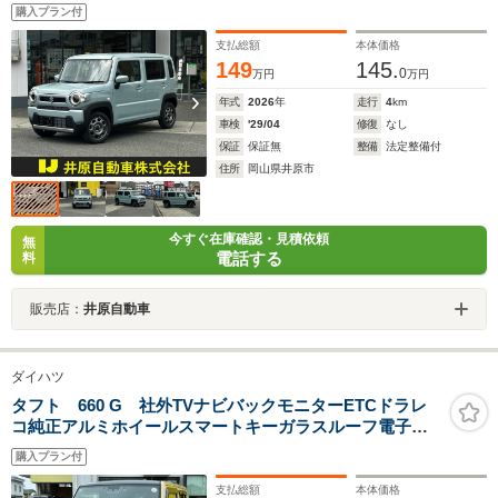
LEDヘッドランプ オートライト アイドリングストッ
購入プラン付
プ キーレスプッシュスタート フルオートエアコン
支払総額
本体価格
149
145.
0
万円
万円
年式
2026
年
走行
4
km
車検
'29/04
修復
なし
保証
保証無
整備
法定整備付
住所
岡山県井原市
今すぐ在庫確認・見積依頼
無
電話する
料
販売店：
井原自動車
ダイハツ
タフト 660 G 社外TVナビバックモニターETCドラレ
コ純正アルミホイールスマートキーガラスルーフ電子パ
ーキングホールド
購入プラン付
支払総額
本体価格