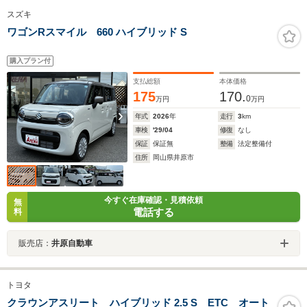
スズキ
ワゴンRスマイル 660 ハイブリッド S
購入プラン付
支払総額
本体価格
175
170.
0
万円
万円
年式
2026
年
走行
3
km
車検
'29/04
修復
なし
保証
保証無
整備
法定整備付
住所
岡山県井原市
今すぐ在庫確認・見積依頼
無
電話する
料
販売店：
井原自動車
トヨタ
クラウンアスリート ハイブリッド 2.5 S ETC オート