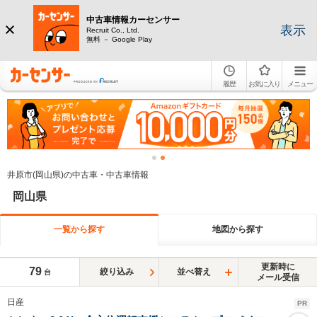
中古車情報カーセンサー
表示
Recruit Co., Ltd.
無料 － Google Play
履歴
お気に入り
メニュー
井原市(岡山県)の中古車・中古車情報
岡山県
一覧から探す
地図から探す
更新時に
79
絞り込み
並べ替え
台
メール受信
日産
PR