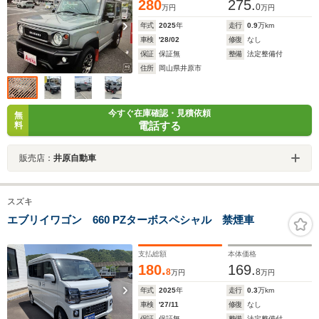
280
275.
0
万円
万円
年式
2025
年
走行
0.9
万km
車検
'28/02
修復
なし
保証
保証無
整備
法定整備付
住所
岡山県井原市
今すぐ在庫確認・見積依頼
無
電話する
料
販売店：
井原自動車
スズキ
エブリイワゴン 660 PZターボスペシャル 禁煙車
支払総額
本体価格
180.
169.
8
8
万円
万円
年式
2025
年
走行
0.3
万km
車検
'27/11
修復
なし
保証
保証無
整備
法定整備付