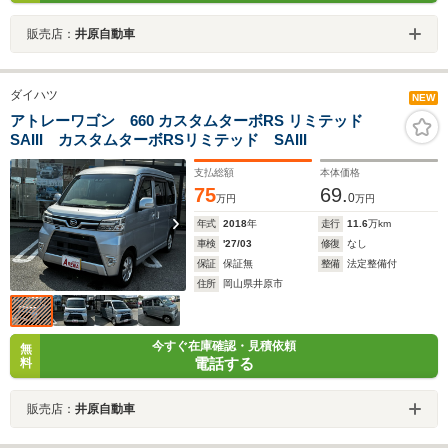
販売店：
井原自動車
ダイハツ
NEW
アトレーワゴン 660 カスタムターボRS リミテッド
SAIII カスタムターボRSリミテッド SAIII
支払総額
本体価格
75
69.
0
万円
万円
年式
2018
年
走行
11.6
万km
車検
'27/03
修復
なし
保証
保証無
整備
法定整備付
住所
岡山県井原市
今すぐ在庫確認・見積依頼
無
電話する
料
販売店：
井原自動車