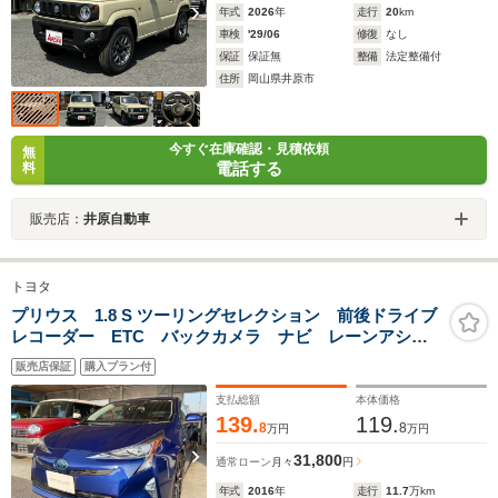
年式
2026
年
走行
20
km
車検
'29/06
修復
なし
保証
保証無
整備
法定整備付
住所
岡山県井原市
今すぐ在庫確認・見積依頼
無
電話する
料
販売店：
井原自動車
トヨタ
プリウス 1.8 S ツーリングセレクション 前後ドライブ
レコーダー ETC バックカメラ ナビ レーンアシス
ト オートクルーズコントロール アルミホイール オ
販売店保証
購入プラン付
ートライト スマートキー 電動格納ミラー CVT
CD エアコン
支払総額
本体価格
139.
119.
8
8
万円
万円
31,800
通常ローン
月々
円
年式
2016
年
走行
11.7
万km