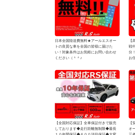
日本全国陸送費無料★アールエスオー
【
トの良質な車を全国の皆様に届けた
戦
い！対象条件はお気軽にお問い合わせ
分
ください（＾＾♪
お
【全国対応保証】全車保証付きで販売
【
しております◆走行距離無制限◆最長
オ
１０年間保証◆６００項目保証◆大変
三