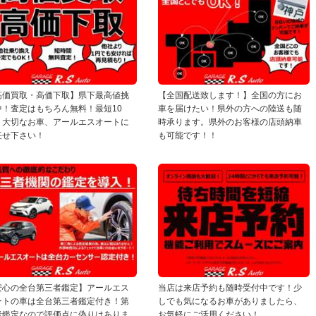
高価買取・高価下取】県下最高値挑
【全国配送致します！】全国の方にお
中！査定はもちろん無料！最短10
車を届けたい！県外の方への陸送も随
！大切なお車、アールエスオートに
時承ります。県外のお客様の店頭納車
任せ下さい！
も可能です！！
安心の全台第三者鑑定】アールエス
当店は来店予約も随時受付中です！少
ートの車は全台第三者鑑定付き！第
しでも気になるお車がありましたら、
者鑑定なので評価点に偽りはありま
お気軽にご活用ください！