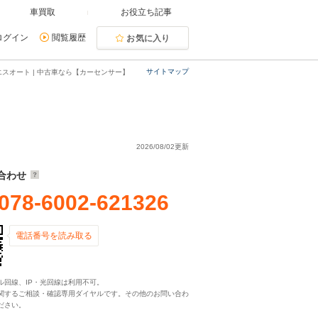
車買取
お役立ち記事
ログイン
閲覧履歴
お気に入り
サイトマップ
スオート | 中古車なら【カーセンサー】
2026/08/02更新
合わせ
078-6002-621326
電話番号を読み取る
ル回線、IP・光回線は利用不可。
関するご相談・確認専用ダイヤルです。その他のお問い合わ
ださい。