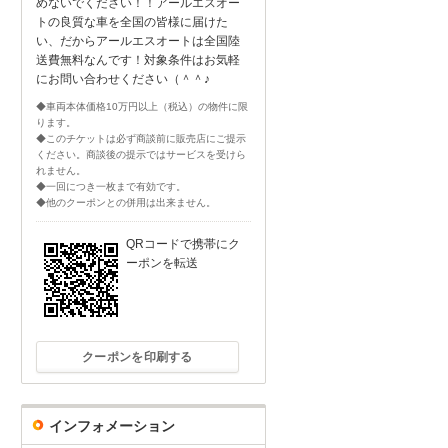
めないでください！！アールエスオー
トの良質な車を全国の皆様に届けた
い、だからアールエスオートは全国陸
送費無料なんです！対象条件はお気軽
にお問い合わせください（＾＾♪
◆車両本体価格10万円以上（税込）の物件に限
ります。
◆このチケットは必ず商談前に販売店にご提示
ください。商談後の提示ではサービスを受けら
れません。
◆一回につき一枚まで有効です。
◆他のクーポンとの併用は出来ません。
QRコードで携帯にク
ーポンを転送
クーポンを印刷する
インフォメーション