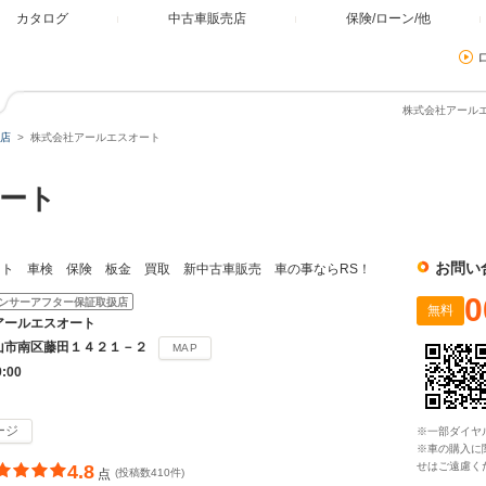
カタログ
中古車販売店
保険/ローン/他
株式会社アールエ
店
株式会社アールエスオート
オート
お問い
ト 車検 保険 板金 買取 新中古車販売 車の事ならRS！
0
ンサーアフター保証取扱店
無料
アールエスオート
山市南区藤田１４２１－２
MAP
9:00
ージ
※一部ダイヤ
※車の購入に
せはご遠慮く
4.8
点
(投稿数410件)