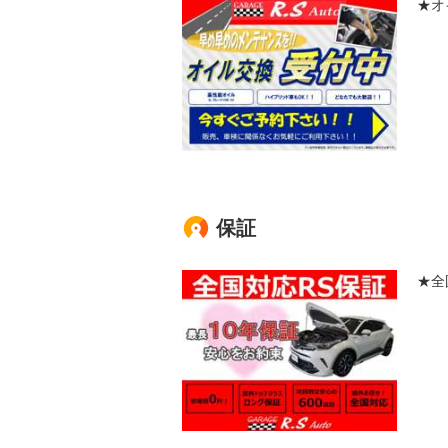
★オ
保証
★全