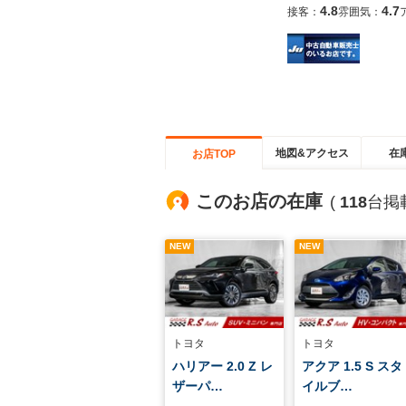
4.8
4.7
接客：
雰囲気：
地図&アクセス
在
お店TOP
このお店の在庫
(
118
台掲
NEW
NEW
トヨタ
トヨタ
ハリアー 2.0 Z レ
アクア 1.5 S スタ
ザーパ…
イルブ…