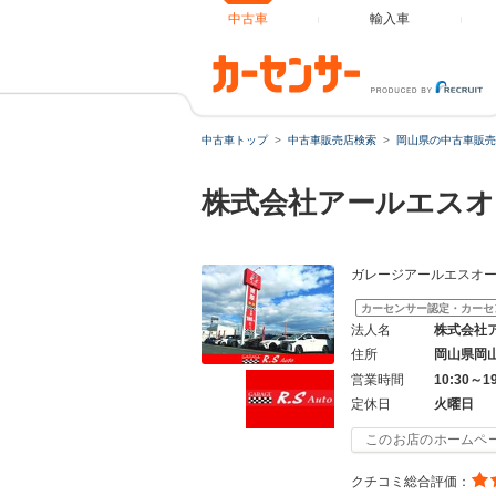
中古車
輸入車
中古車トップ
中古車販売店検索
岡山県の中古車販売
株式会社アールエス
ガレージアールエスオー
カーセンサー認定・カーセ
法人名
株式会社
住所
岡山県岡
営業時間
10:30～1
定休日
火曜日
このお店のホームペ
クチコミ総合評価：