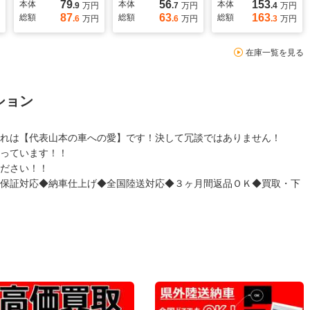
79
56
153
本体
本体
本体
.9
万円
.7
万円
.4
万円
87
63
163
総額
総額
総額
.6
万円
.6
万円
.3
万円
在庫一覧を見る
ション
れは【代表山本の車への愛】です！決して冗談ではありません！
っています！！
ださい！！
保証対応◆納車仕上げ◆全国陸送対応◆３ヶ月間返品ＯＫ◆買取・下