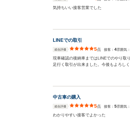
気持ちいい接客営業でした
LINEでの取引
5
点
4
接客：
雰囲気
総合評価
現車確認の後納車まではLINEでのやり
足行く取引が出来ました。今後もよろしく
中古車の購入
5
点
5
接客：
雰囲気
総合評価
わかりやすい接客でよかった