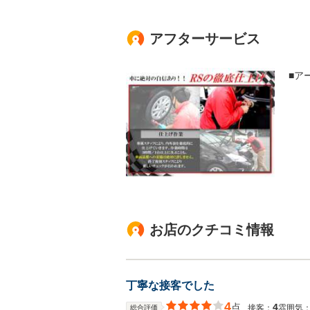
アフターサービス
■ア
お店のクチコミ情報
丁寧な接客でした
4
点
4
接客：
雰囲気
総合評価