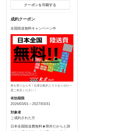
クーポンを印刷する
成約クーポン
全国陸送無料キャンペーン中
車を買うなら今！在庫台数約１５０台☆ぜひ一
度ご来店ください！
有効期限
2026/03/01～2027/03/31
対象者
ご成約された方
日本全国陸送費無料★県外だからと諦