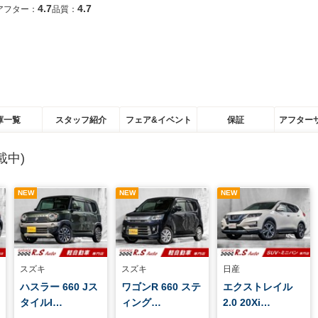
4.7
4.7
アフター：
品質：
庫一覧
スタッフ紹介
フェア&イベント
保証
アフター
載中)
NEW
NEW
NEW
スズキ
スズキ
日産
ハスラー 660 Jス
ワゴンR 660 ステ
エクストレイル
タイルI…
ィング…
2.0 20Xi…