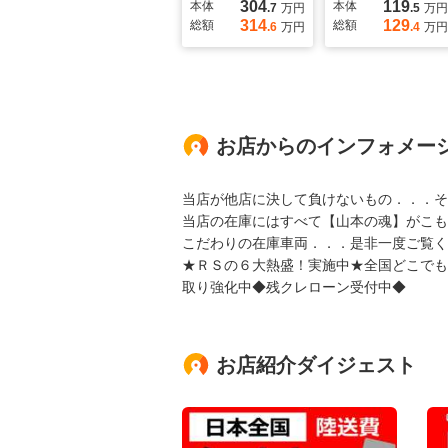
304
119
本体
本体
.7
万円
.5
万円
314
129
総額
総額
.6
万円
.4
万円
お店からのインフォメー
当店が他店に決して負けないもの．．．そ
当店の在庫にはすべて【山本の魂】がこも
こだわりの在庫車両．．．是非一度ご覧く
★ＲＳの６大熱盛！実施中★全国どこでも
取り強化中◆残クレローン受付中◆
お店紹介ダイジェスト