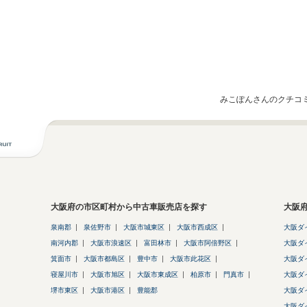
みこぽんさんのクチコ
大阪府の市区町村から中古車販売店を探す
大阪
泉南郡
泉佐野市
大阪市城東区
大阪市西成区
大阪ダ
南河内郡
大阪市浪速区
富田林市
大阪市阿倍野区
大阪ダ
箕面市
大阪市都島区
豊中市
大阪市此花区
大阪ダ
寝屋川市
大阪市旭区
大阪市東成区
柏原市
門真市
大阪ダ
堺市東区
大阪市港区
豊能郡
大阪ダ
大阪ダ