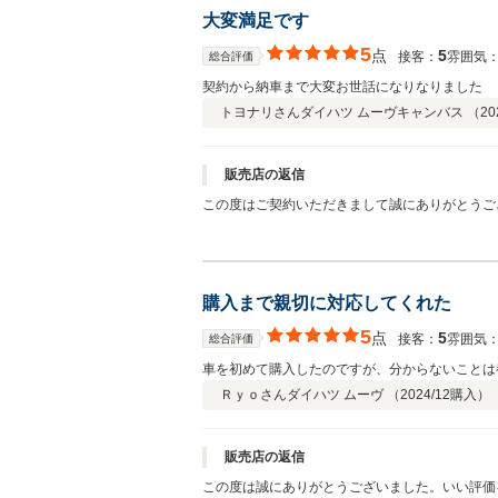
大変満足です
5
点
5
接客：
雰囲気
総合評価
契約から納車まで大変お世話になりなりました
トヨナリさん
ダイハツ ムーヴキャンバス （
20
販売店の返信
この度はご契約いただきまして誠にありがとうご
うぞ宜しくお願い致します。
購入まで親切に対応してくれた
5
点
5
接客：
雰囲気
総合評価
車を初めて購入したのですが、分からないことは
Ｒｙｏさん
ダイハツ ムーヴ （
2024/12
購入）
販売店の返信
この度は誠にありがとうございました。いい評価