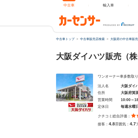
中古車
輸入車
中古車トップ
中古車販売店検索
大阪府の中古車販売
大阪ダイハツ販売（株
ワンオーナー車多数取
法人名
大阪ダイ
住所
大阪府箕
営業時間
10:00～1
定休日
毎週水曜
クチコミ総合評価：
4.8
4.7
接客：
雰囲気：