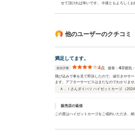
せて頂ければ幸いです。 今後ともよろしくお
他のユーザーのクチコミ
満足してます。
4
点
4
接客：
雰囲気
総合評価
飛び込みで車を見て即決したので、値引きやサー
ます。アフターサービスはまだなのでわかりませ
Ａ．Ｉさん
ダイハツ ハイゼットカーゴ （
2024
販売店の返信
この度はハイゼットカーゴをご成約いただき、納