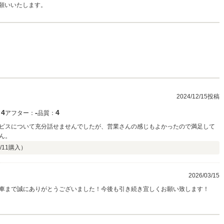
願いいたします。
2024/12/15投稿
4
‐
4
：
アフター：
品質：
ビスについて充分話せませんでしたが、営業さんの感じもよかったので満足して
ん。
/11
購入）
2026/03/15
車まで誠にありがとうございました！今後も引き続き宜しくお願い致します！