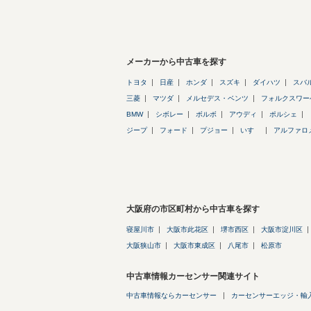
メーカーから中古車を探す
トヨタ
日産
ホンダ
スズキ
ダイハツ
スバ
三菱
マツダ
メルセデス・ベンツ
フォルクスワー
BMW
シボレー
ボルボ
アウディ
ポルシェ
ジープ
フォード
プジョー
いすゞ
アルファロ
大阪府の市区町村から中古車を探す
寝屋川市
大阪市此花区
堺市西区
大阪市淀川区
大阪狭山市
大阪市東成区
八尾市
松原市
中古車情報カーセンサー関連サイト
中古車情報ならカーセンサー
カーセンサーエッジ・輸