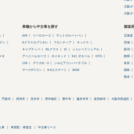
大阪ダ
大阪ダ
車種から中古車を探す
都道
ル
406
リベロカーゴ
デュトロルートバン
北海道
ゲン
Sクラスカブリオレ
フロンティア
キックス
茨城
キャプティバ
GLクラス
tC
シャレードソシアル
新潟
メオ
アベニールカーゴ
ネイキッド
911 ダカール
GTO
静岡
126
デリカD：3
シルビアコンバーチブル
奈良
マークIIワゴン
9-5エステート
3008
徳島
熊本
門真市
摂津市
茨木市
堺市南区
豊中市
藤井寺市
富田林市
大阪市西成区
入車
車買取・車査定
中古車リース