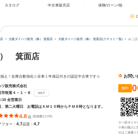
カタログ
中古車販売店
保険/ローン/他
店
大阪ダイハツ販売（株） 箕面店
大阪ダイハツ販売（株） 箕面店(クチコミ一覧)
みこぽ
） 箕面店
お問い
り揃え！在庫台数強化☆全車１年保証付きの認定中古車です☆
0
ハツ販売株式会社
無料
面市牧落４－１－８
MAP
8:30 全営業日
日、第二火曜日 お電話はＡＭ１０時からＰＭ６時となります。
4.8
点
(投稿数117件)
※一部ダイヤ
4.7
4.7
アフター：
品質：
※車の購入に
せはご遠慮く