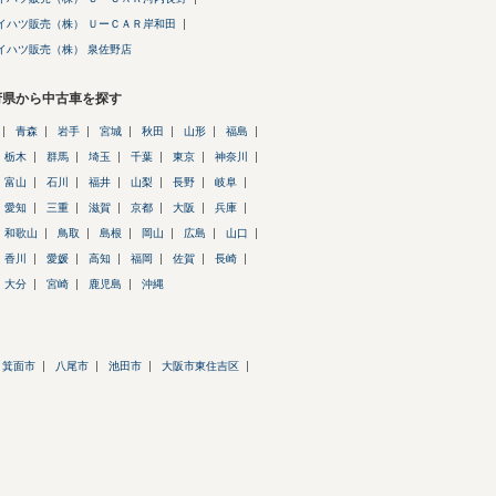
イハツ販売（株） ＵーＣＡＲ岸和田
イハツ販売（株） 泉佐野店
府県から中古車を探す
青森
岩手
宮城
秋田
山形
福島
栃木
群馬
埼玉
千葉
東京
神奈川
富山
石川
福井
山梨
長野
岐阜
愛知
三重
滋賀
京都
大阪
兵庫
和歌山
鳥取
島根
岡山
広島
山口
香川
愛媛
高知
福岡
佐賀
長崎
大分
宮崎
鹿児島
沖縄
箕面市
八尾市
池田市
大阪市東住吉区