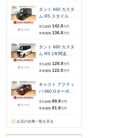
タント 660 カスタ
ム RS スタイル…
142.8
支払総額
万円
ダイハツ
136.8
本体価格
万円
タント 660 カスタ
ム RS 1年間走…
129.9
支払総額
万円
ダイハツ
122.0
本体価格
万円
キャスト アクティ
バ 660 Gターボ…
89.8
支払総額
万円
ダイハツ
81.8
本体価格
万円
お店の在庫一覧を見る