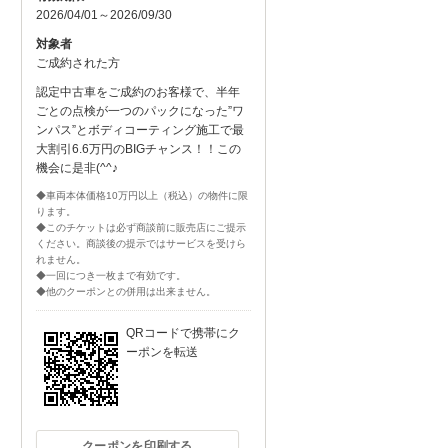
2026/04/01～2026/09/30
対象者
ご成約された方
認定中古車をご成約のお客様で、半年
ごとの点検が一つのパックになった”ワ
ンパス”とボディコーティング施工で最
大割引6.6万円のBIGチャンス！！この
機会に是非(^^♪
◆車両本体価格10万円以上（税込）の物件に限
ります。
◆このチケットは必ず商談前に販売店にご提示
ください。商談後の提示ではサービスを受けら
れません。
◆一回につき一枚まで有効です。
◆他のクーポンとの併用は出来ません。
QRコードで携帯にク
ーポンを転送
クーポンを印刷する