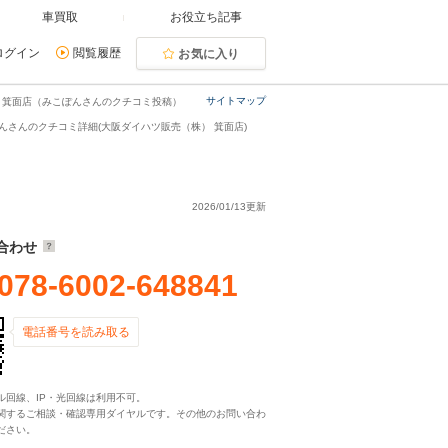
車買取
お役立ち記事
ログイン
閲覧履歴
お気に入り
サイトマップ
箕面店（みこぽんさんのクチコミ投稿）
んさんのクチコミ詳細(大阪ダイハツ販売（株） 箕面店)
2026/01/13更新
合わせ
078-6002-648841
電話番号を読み取る
ル回線、IP・光回線は利用不可。
関するご相談・確認専用ダイヤルです。その他のお問い合わ
ださい。