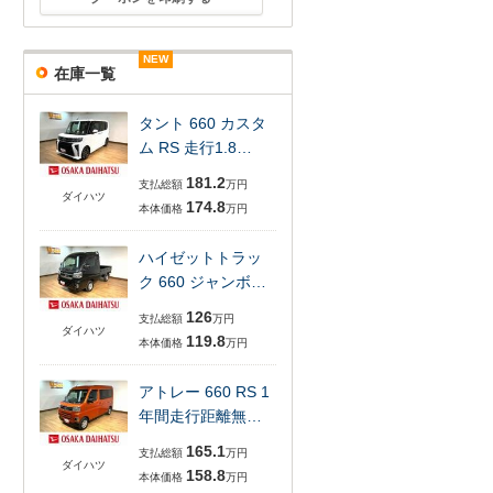
NEW
NEW
NEW
NEW
NEW
NEW
在庫一覧
タント 660 カスタ
ム RS 走行1.8…
181.2
支払総額
万円
ダイハツ
174.8
本体価格
万円
ハイゼットトラッ
ク 660 ジャンボ…
126
支払総額
万円
ダイハツ
119.8
本体価格
万円
アトレー 660 RS 1
年間走行距離無…
165.1
支払総額
万円
ダイハツ
158.8
本体価格
万円