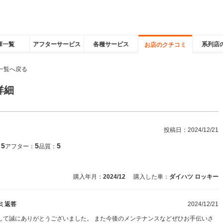
庫一覧
アフターサービス
各種サービス
系列店
お店のクチコミ
一覧へ戻る
詳細
投稿日：
2024/12/21
5
5
5
：
アフター：
品質：
購入年月：
2024/12
購入した車：
ダイハツ ロッキー
ミ返答
2024/12/21
して誠にありがとうございました。 また今後のメンテナンスなどぜひお手伝いさ