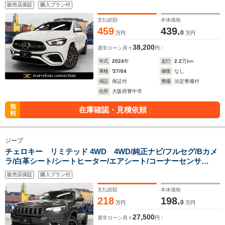
360°カメラシステム 純正20インチAW 純正前後ドラレコ
販売店保証
購入プラン付
ブラックハーフレザーレッドステッチ
支払総額
本体価格
459
439.
0
万円
万円
38,200
通常ローン
月々
円
年式
2024
年
走行
2.2
万km
車検
'27/04
修復
なし
保証
保証付
整備
法定整備付
住所
大阪府豊中市
無
在庫確認・見積依頼
料
ジープ
チェロキー リミテッド 4WD 4WD/純正ナビ/フルセグ/Bカメ
ラ/白革シート/シートヒーター/エアシート/コーナーセンサ
ー/BSM/ACC/LKA/前後ドライブレコーダー/パドルシフト/ETC/
販売店保証
購入プラン付
ルーフレール
支払総額
本体価格
218
198.
0
万円
万円
27,500
通常ローン
月々
円