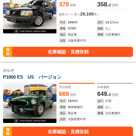
378
358.
0
万円
万円
29,100
通常ローン
月々
円
年式
1993
年
走行
14.2
万km
車検
'27/07
修復
なし
保証
保証無
整備
法定整備付
住所
大阪府豊中市
無
在庫確認・見積依頼
料
ボルボ
P1800 ES US バージョン
支払総額
本体価格
669
649.
0
万円
万円
年式
1972
年
走行
不明
車検
車検整備付
修復
なし
保証
保証無
整備
法定整備付
住所
大阪府豊中市
無
在庫確認・見積依頼
料