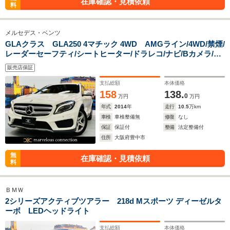
在庫確認・見積依頼
料
メルセデス・ベンツ
GLAクラス GLA250 4マチック 4WD AMGライン/4WD/禁煙/
レーダーセーフティ/シートヒーター/ドラレコ/ナビ/Bカメラ/パ
ワーシート
販売店保証
支払総額
本体価格
158
138.
0
万円
万円
年式
2014
年
走行
10.5
万km
車検
車検整備無
修復
なし
保証
保証付
整備
法定整備付
住所
大阪府豊中市
無
在庫確認・見積依頼
料
ＢＭＷ
2シリーズアクティブツアラー 218d Mスポーツ ディーゼルタ
ーボ LEDヘッドライト
支払総額
本体価格