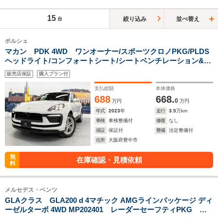
15
絞り込み
並べ替え
台
ポルシェ
マカン PDK 4WD ワンオーナー/スポーツクロノPKG/PLDS
ヘッドライト/コンフォートシート/シートベンチレーション&ヒ
ーター/黒革
販売店保証
購入プラン付
支払総額
本体価格
688
668.
0
万円
万円
年式
2023
年
走行
3.5
万km
車検
車検整備付
修復
なし
保証
保証付
整備
法定整備付
住所
大阪府豊中市
無
在庫確認・見積依頼
料
メルセデス・ベンツ
GLAクラス GLA200 d 4マチック AMGラインパッケージ ディ
ーゼルターボ 4WD MP202401 レーダーセーフティPKG