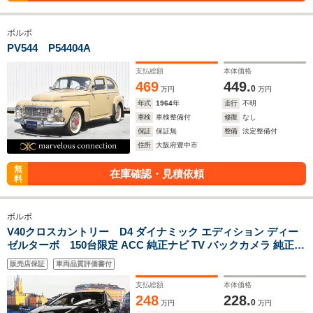
ボルボ
PV544 P54404A
支払総額
本体価格
469
449.
0
万円
万円
年式
1964
年
走行
不明
車検
車検整備付
修復
なし
保証
保証無
整備
法定整備付
住所
大阪府豊中市
無
在庫確認・見積依頼
料
ボルボ
V40クロスカントリー D4 ダイナミック エディション ディー
ゼルターボ 150台限定 ACC 純正ナビ TV バックカメラ 純正18
インチAW LEDヘッドライト クリアランスソナー BLIS パドル
販売店保証
車両品質評価書付
シフト ルーフレール ハーフ革 Dメモリ付きパワーシート リモ
コンキー ETC ドライブレコーダー
支払総額
本体価格
248
228.
0
万円
万円