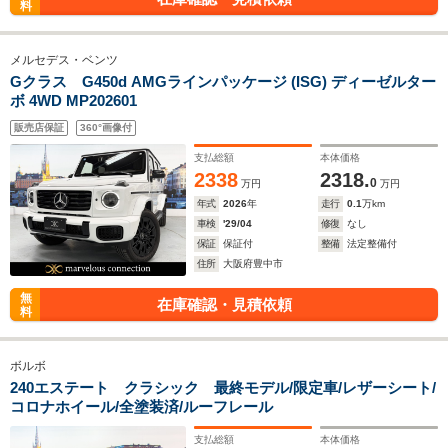
料
メルセデス・ベンツ
Gクラス G450d AMGラインパッケージ (ISG) ディーゼルター
ボ 4WD MP202601
販売店保証
360°画像付
支払総額
本体価格
2338
2318.
0
万円
万円
年式
2026
年
走行
0.1
万km
車検
'29/04
修復
なし
保証
保証付
整備
法定整備付
住所
大阪府豊中市
無
在庫確認・見積依頼
料
ボルボ
240エステート クラシック 最終モデル/限定車/レザーシート/
コロナホイール/全塗装済/ルーフレール
支払総額
本体価格