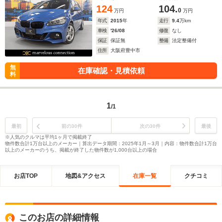
124
104.
0
万円
万円
年式
2015
年
走行
9.4
万km
車検
'26/08
修復
なし
保証
保証無
整備
法定整備付
住所
大阪府豊中市
無
在庫確認・見積依頼
料
1
/1
最初
前の30件
次の30件
最後
※人気のクルマは平均1ヶ月で掲載終了
物件数合計1万台以上のメーカー｜算出データ期間：2025年1月～3月｜内容：物件数合計1万台
以上のメーカーのうち、掲載が終了した物件数が1,000台以上の場合
お店TOP
地図&アクセス
在庫一覧
クチコミ
このお店の詳細情報