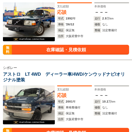
支払総額
本体価格
応談
－－－
年式
1992
年
走行
2.9
万km
車検
'26/12
修復
なし
保証
保証無
整備
法定整備付
住所
大阪府豊中市
無
在庫確認・見積依頼
料
シボレー
アストロ LT 4WD ディーラー車/4WD/ケンウッドナビ/オリ
ジナル塗装
支払総額
本体価格
応談
－－－
年式
2001
年
走行
10.2
万km
車検
車検整備付
修復
なし
保証
保証無
整備
法定整備付
住所
大阪府豊中市
無