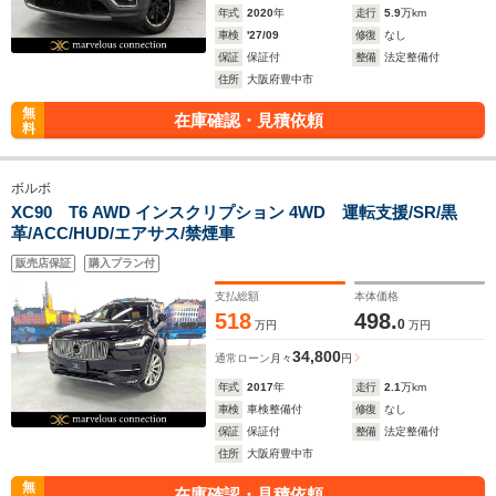
年式
2020
年
走行
5.9
万km
車検
'27/09
修復
なし
保証
保証付
整備
法定整備付
住所
大阪府豊中市
無
在庫確認・見積依頼
料
ボルボ
XC90 T6 AWD インスクリプション 4WD 運転支援/SR/黒
革/ACC/HUD/エアサス/禁煙車
販売店保証
購入プラン付
支払総額
本体価格
518
498.
0
万円
万円
34,800
通常ローン
月々
円
年式
2017
年
走行
2.1
万km
車検
車検整備付
修復
なし
保証
保証付
整備
法定整備付
住所
大阪府豊中市
無
在庫確認・見積依頼