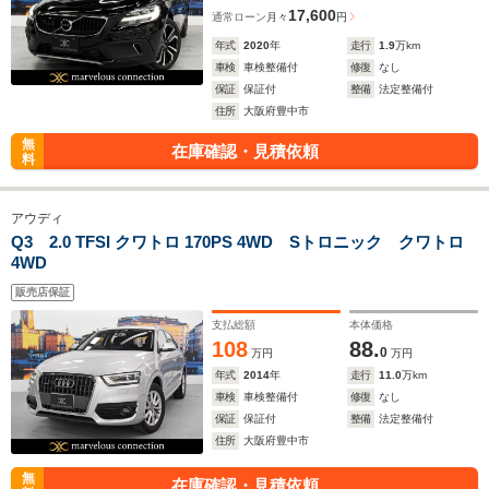
17,600
通常ローン
月々
円
年式
2020
年
走行
1.9
万km
車検
車検整備付
修復
なし
保証
保証付
整備
法定整備付
住所
大阪府豊中市
無
在庫確認・見積依頼
料
アウディ
Q3 2.0 TFSI クワトロ 170PS 4WD Sトロニック クワトロ
4WD
販売店保証
支払総額
本体価格
108
88.
0
万円
万円
年式
2014
年
走行
11.0
万km
車検
車検整備付
修復
なし
保証
保証付
整備
法定整備付
住所
大阪府豊中市
無
在庫確認・見積依頼