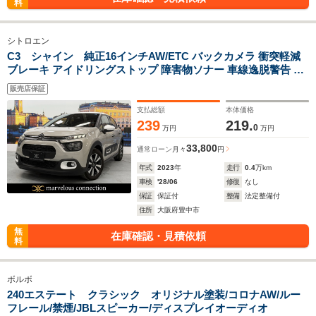
料
シトロエン
C3 シャイン 純正16インチAW/ETC バックカメラ 衝突軽減
ブレーキ アイドリングストップ 障害物ソナー 車線逸脱警告 ク
ルコン LEDライト 純正ホイール
販売店保証
支払総額
本体価格
239
219.
0
万円
万円
33,800
通常ローン
月々
円
年式
2023
年
走行
0.4
万km
車検
'28/06
修復
なし
保証
保証付
整備
法定整備付
住所
大阪府豊中市
無
在庫確認・見積依頼
料
ボルボ
240エステート クラシック オリジナル塗装/コロナAW/ルー
フレール/禁煙/JBLスピーカー/ディスプレイオーディオ