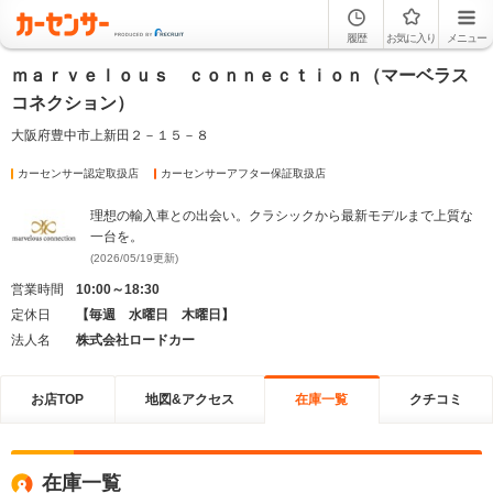
履歴
お気に入り
メニュー
ｍａｒｖｅｌｏｕｓ ｃｏｎｎｅｃｔｉｏｎ（マーベラス
コネクション）
大阪府豊中市上新田２－１５－８
カーセンサー認定取扱店
カーセンサーアフター保証取扱店
理想の輸入車との出会い。クラシックから最新モデルまで上質な
一台を。
(2026/05/19更新)
営業時間
10:00～18:30
定休日
【毎週 水曜日 木曜日】
法人名
株式会社ロードカー
お店TOP
地図&アクセス
在庫一覧
クチコミ
在庫一覧