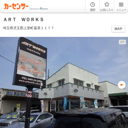
履歴
お気に入り
メニュー
ＡＲＴ ＷＯＲＫＳ
埼玉県児玉郡上里町嘉美１１７７
MAP
1/7