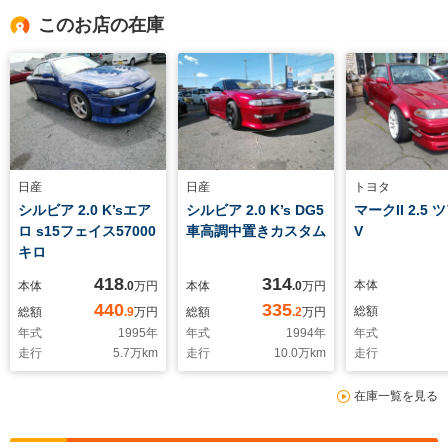
このお店の在庫
日産
日産
トヨタ
シルビア 2.0 K’sエア
シルビア 2.0 K’s DG5
マークII 2.5
ロ s15フェイス57000
車高調中置きカスタム
V
キロ
418
314
本体
本体
.0
万円
本体
.0
万円
440
335
総額
総額
.9
万円
総額
.2
万円
年式
1995
年
年式
1994
年
年式
走行
5.7
万km
走行
10.0
万km
走行
在庫一覧を見る