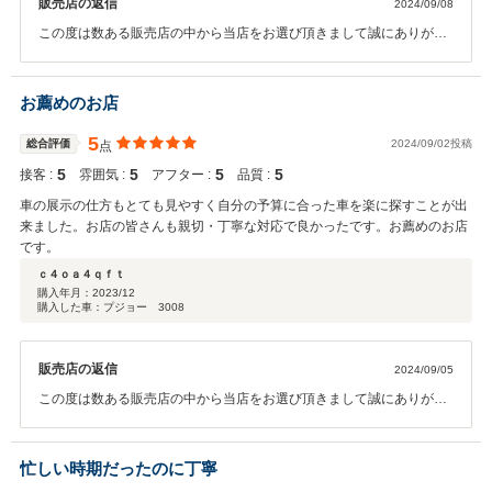
販売店の返信
2024/09/08
この度は数ある販売店の中から当店をお選び頂きまして誠にありがと
うございました。 操作面等、気になる点がございましたら、お気軽に
問い合わせください。 今後とも、宜しくお願い申します。
お薦めのお店
5
総合評価
2024/09/02投稿
点
5
5
5
5
接客 :
雰囲気 :
アフター :
品質 :
車の展示の仕方もとても見やすく自分の予算に合った車を楽に探すことが出
来ました。お店の皆さんも親切・丁寧な対応で良かったです。お薦めのお店
です。
ｃ４ｏａ４ｑｆｔ
購入年月：
2023/12
購入した車：プジョー 3008
販売店の返信
2024/09/05
この度は数ある販売店の中から当店をお選び頂きまして誠にありがと
うございました。 操作面等、気になる点がございましたら、お気軽に
問い合わせください。 今後とも、宜しくお願い申します。
忙しい時期だったのに丁寧