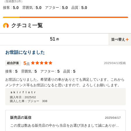
（投稿数51件）
5.0
5.0
5.0
5.0
接客 :
雰囲気 :
アフター :
品質 :
クチコミ一覧
51
並べ替え
件
お世話になりました
5
総合評価
2025/04/13投稿
点
5
5
5
5
接客 :
雰囲気 :
アフター :
品質 :
お世話になりました。希望通りの車がありとても満足しています。これから
メンテナンス等もお世話になると思いますので、よろしくお願いします。
ｓｋｉｒｆｌｏｔｒ
購入年月：
2025/02
購入した車：プジョー 308
販売店の返信
2025/04/17
この度は数ある販売店の中から当店をお選び頂きまして誠にありがと