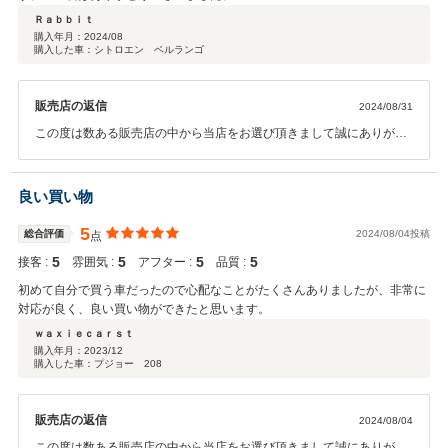
Ｒａｂｂｉｔ
購入年月：
2024/08
購入した車：シトロエン ベルランゴ
販売店の返信
2024/08/31
この度は数ある販売店の中から当店をお選び頂きまして誠にありがと
うございました。 操作面等、気になる点がございましたら、お気軽に
問い合わせください。 今後とも、宜しくお願い申します。
良い買い物
5
総合評価
2024/08/04投稿
点
5
5
5
5
接客 :
雰囲気 :
アフター :
品質 :
初めて自分で買う車だったので心配なことがたくさんありましたが、非常に
対応が良く、良い買い物ができたと思います。
ｗａｘｉｅｃａｒｓｔ
購入年月：
2023/12
購入した車：プジョー 208
販売店の返信
2024/08/04
この度は数ある販売店の中から当店をお選び頂きまして誠にありがと