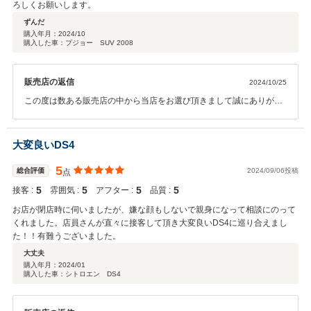
ろしくお願いします。
ずんだ
購入年月：
2024/10
購入した車：プジョー SUV 2008
販売店の返信
2024/10/25
この度は数ある販売店の中から当店をお選び頂きまして誠にありがと
うございました。 操作面等、気になる点がございましたら、お気軽に
問い合わせください。 今後とも、宜しくお願い申します。
大変良いDS4
5
総合評価
2024/09/06投稿
点
5
5
5
5
接客 :
雰囲気 :
アフター :
品質 :
お店が閉店時に伺いましたが、嫌な顔もしないで親身になって相談にのって
くれました。店員さんが直々に接客して頂き大変良いDS4に巡り合えまし
た！！有難うございました。
大丈夫
購入年月：
2024/01
購入した車：シトロエン DS4