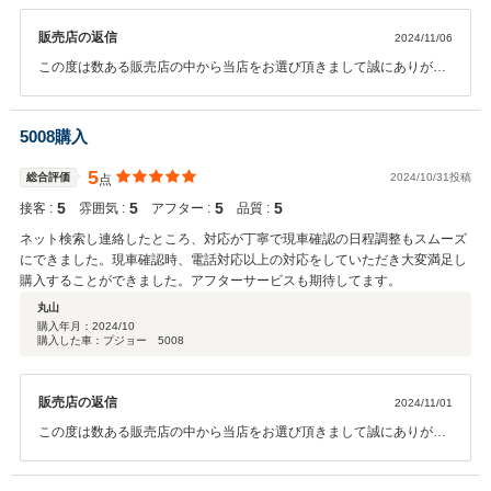
販売店の返信
2024/11/06
この度は数ある販売店の中から当店をお選び頂きまして誠にありがと
うございました。 操作面等、気になる点がございましたら、お気軽に
問い合わせください。 今後とも、宜しくお願い申します。
5008購入
5
総合評価
2024/10/31投稿
点
5
5
5
5
接客 :
雰囲気 :
アフター :
品質 :
ネット検索し連絡したところ、対応が丁寧で現車確認の日程調整もスムーズ
にできました。現車確認時、電話対応以上の対応をしていただき大変満足し
購入することができました。アフターサービスも期待してます。
丸山
購入年月：
2024/10
購入した車：プジョー 5008
販売店の返信
2024/11/01
この度は数ある販売店の中から当店をお選び頂きまして誠にありがと
うございました。 操作面等、気になる点がございましたら、お気軽に
問い合わせください。 今後とも、宜しくお願い申します。