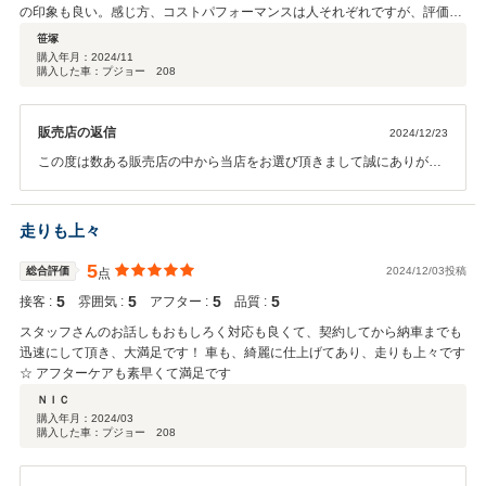
の印象も良い。感じ方、コストパフォーマンスは人それぞれですが、評価で
きると個人的には思っています。
笹塚
購入年月：
2024/11
購入した車：プジョー 208
販売店の返信
2024/12/23
この度は数ある販売店の中から当店をお選び頂きまして誠にありがと
うございました。 操作面等、気になる点がございましたら、お気軽に
問い合わせください。 今後とも、宜しくお願い申します。
走りも上々
5
総合評価
2024/12/03投稿
点
5
5
5
5
接客 :
雰囲気 :
アフター :
品質 :
スタッフさんのお話しもおもしろく対応も良くて、契約してから納車までも
迅速にして頂き、大満足です！ 車も、綺麗に仕上げてあり、走りも上々です
☆ アフターケアも素早くて満足です
ＮＩＣ
購入年月：
2024/03
購入した車：プジョー 208