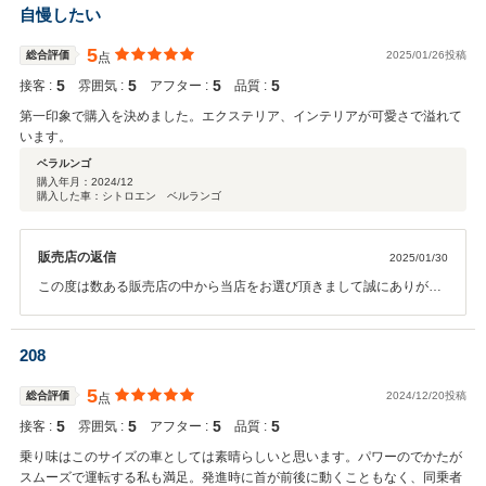
自慢したい
5
総合評価
2025/01/26投稿
点
5
5
5
5
接客 :
雰囲気 :
アフター :
品質 :
第一印象で購入を決めました。エクステリア、インテリアが可愛さで溢れて
います。
ベラルンゴ
購入年月：
2024/12
購入した車：シトロエン ベルランゴ
販売店の返信
2025/01/30
この度は数ある販売店の中から当店をお選び頂きまして誠にありがと
うございました。 操作面等、気になる点がございましたら、お気軽に
問い合わせください。 今後とも、宜しくお願い申します。
208
5
総合評価
2024/12/20投稿
点
5
5
5
5
接客 :
雰囲気 :
アフター :
品質 :
乗り味はこのサイズの車としては素晴らしいと思います。パワーのでかたが
スムーズで運転する私も満足。発進時に首が前後に動くこともなく、同乗者