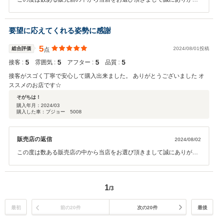
うございました。 操作面等、気になる点がございましたら、お気軽に
問い合わせください。 今後とも、宜しくお願い申します。
要望に応えてくれる姿勢に感謝
5
総合評価
2024/08/01投稿
点
5
5
5
5
接客 :
雰囲気 :
アフター :
品質 :
接客がスゴく丁寧で安心して購入出来ました。 ありがとうございました オ
ススメのお店です☆
そがちは！
購入年月：
2024/03
購入した車：プジョー 5008
販売店の返信
2024/08/02
この度は数ある販売店の中から当店をお選び頂きまして誠にありがと
うございました。 操作面等、気になる点がございましたら、お気軽に
問い合わせください。 今後とも、宜しくお願い申します。
1
/3
最初
前の20件
次の20件
最後