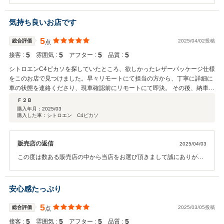
うございました。 操作面等、気になる点がございましたら、お気軽に
問い合わせください。 今後とも、宜しくお願い申します。
気持ち良いお店です
5
総合評価
2025/04/02投稿
点
5
5
5
5
接客 :
雰囲気 :
アフター :
品質 :
シトロエンC4ピカソを探していたところ、欲しかったレザーパッケージ仕様
をこのお店で見つけました。早々リモートにて担当の方から、丁寧に詳細に
車の状態を連絡くださり、現車確認前にリモートにて即決。 その後、納車の
日を迎え実車と対面。説明通りの新車同様の綺麗さと、担当の方の親切丁寧
Ｆ２Ｂ
な対応で気持ちのよい納車の時間を過ごせました。また、帰路の走行ではお
購入年月：
2025/03
購入した車：シトロエン C4ピカソ
店の行き届いた整備技術の高さを感じました。これから大事に乗っていきま
す。
販売店の返信
2025/04/03
この度は数ある販売店の中から当店をお選び頂きまして誠にありがと
うございました。 操作面等、気になる点がございましたら、お気軽に
問い合わせください。 今後とも、宜しくお願い申します。
安心感たっぷり
5
総合評価
2025/03/05投稿
点
5
5
5
5
接客 :
雰囲気 :
アフター :
品質 :