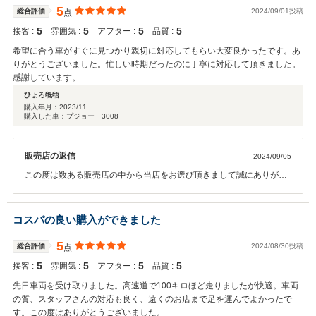
5
総合評価
2024/09/01投稿
点
5
5
5
5
接客 :
雰囲気 :
アフター :
品質 :
希望に合う車がすぐに見つかり親切に対応してもらい大変良かったです。あ
りがとうございました。忙しい時期だったのに丁寧に対応して頂きました。
感謝しています。
ひょろ牴牾
購入年月：
2023/11
購入した車：プジョー 3008
販売店の返信
2024/09/05
この度は数ある販売店の中から当店をお選び頂きまして誠にありがと
うございました。 操作面等、気になる点がございましたら、お気軽に
問い合わせください。 今後とも、宜しくお願い申します。
コスパの良い購入ができました
5
総合評価
2024/08/30投稿
点
5
5
5
5
接客 :
雰囲気 :
アフター :
品質 :
先日車両を受け取りました。高速道で100キロほど走りましたが快適。車両
の質、スタッフさんの対応も良く、遠くのお店まで足を運んでよかったで
す。この度はありがとうございました。