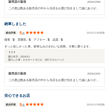
販売店の返信
2024/12/04
この度は数ある販売店の中から当店をお選び頂きまして誠にありがと
うございました。 操作面等、気になる点がございましたら、お気軽に
問い合わせください。 今後とも、宜しくお願い申します。
納車しました
5
総合評価
2024/11/30投稿
点
5
5
5
5
接客 :
雰囲気 :
アフター :
品質 :
ずっと欲しかった車。新車なみのきれいな状態。大事に乗ります。
７７７
購入年月：
2024/11
購入した車：ＤＳオートモビル DS7クロスバック
販売店の返信
2024/12/01
この度は数ある販売店の中から当店をお選び頂きまして誠にありがと
うございました。 操作面等、気になる点がございましたら、お気軽に
問い合わせください。 今後とも、宜しくお願い申します。
安心できるお店
5
総合評価
2024/11/28投稿
点