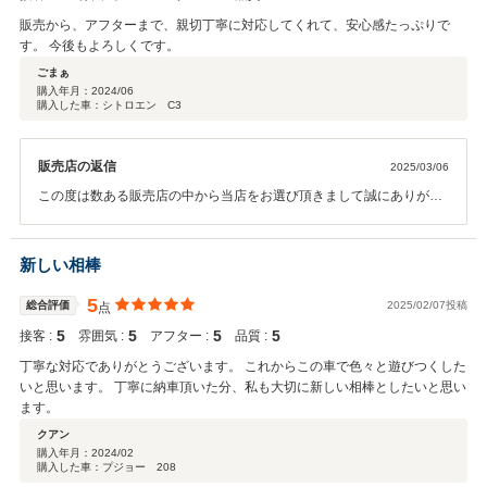
販売から、アフターまで、親切丁寧に対応してくれて、安心感たっぷりで
す。 今後もよろしくです。
ごまぁ
購入年月：
2024/06
購入した車：シトロエン C3
販売店の返信
2025/03/06
この度は数ある販売店の中から当店をお選び頂きまして誠にありがと
うございました。 操作面等、気になる点がございましたら、お気軽に
問い合わせください。 今後とも、宜しくお願い申します。
新しい相棒
5
総合評価
2025/02/07投稿
点
5
5
5
5
接客 :
雰囲気 :
アフター :
品質 :
丁寧な対応でありがとうございます。 これからこの車で色々と遊びつくした
いと思います。 丁寧に納車頂いた分、私も大切に新しい相棒としたいと思い
ます。
クアン
購入年月：
2024/02
購入した車：プジョー 208