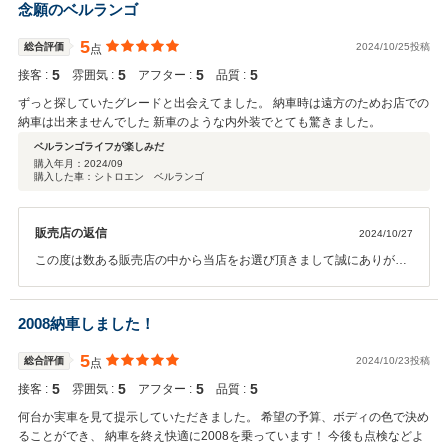
念願のベルランゴ
5
総合評価
2024/10/25投稿
点
5
5
5
5
接客 :
雰囲気 :
アフター :
品質 :
ずっと探していたグレードと出会えてました。 納車時は遠方のためお店での
納車は出来ませんでした 新車のような内外装でとても驚きました。
ベルランゴライフが楽しみだ
購入年月：
2024/09
購入した車：シトロエン ベルランゴ
販売店の返信
2024/10/27
この度は数ある販売店の中から当店をお選び頂きまして誠にありがと
うございました。 操作面等、気になる点がございましたら、お気軽に
問い合わせください。 今後とも、宜しくお願い申します。
2008納車しました！
5
総合評価
2024/10/23投稿
点
5
5
5
5
接客 :
雰囲気 :
アフター :
品質 :
何台か実車を見て提示していただきました。 希望の予算、ボディの色で決め
ることができ、 納車を終え快適に2008を乗っています！ 今後も点検などよ