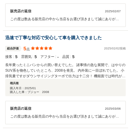
販売店の返信
2025/02/07
この度は数ある販売店の中から当店をお選び頂きまして誠にありがと
うございました。 操作面等、気になる点がございましたら、お気軽に
問い合わせください。 今後とも、宜しくお願い申します。
迅速で丁寧な対応で安心して車を購入できました
5
総合評価
2025/02/02投稿
点
5
5
‐
5
接客 :
雰囲気 :
アフター :
品質 :
長年乗ったミニバンからの買い替えでした。 諸事情の急な展開で、はやりの
SUV系を物色していたところ、2008を発見。 内外装に一目ぼれでした。 小
排気量ですがダウンサイジングターボで出力は十二分！ 機能面では時代が進
んでいて使い方がわからない機能が多い中、丁寧にご説明をいただき、こん
権兵衛
な私でもちゃんと運転出来ました。 また保証サポートも充実していて、有料
購入年月：
2025/01
購入した車：プジョー 2008
で延長保証プランもあり、安心して乗り出せます！
販売店の返信
2025/03/06
この度は数ある販売店の中から当店をお選び頂きまして誠にありがと
うございました。 操作面等、気になる点がございましたら、お気軽に
問い合わせください。 今後とも、宜しくお願い申します。