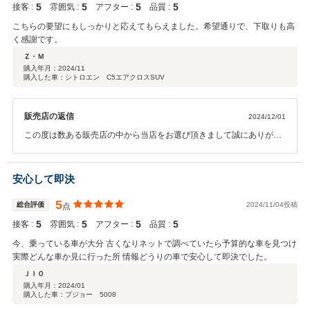
5
5
5
5
接客 :
雰囲気 :
アフター :
品質 :
こちらの要望にもしっかりと応えてもらえました。希望通りで、下取りも高
く感謝です。
Ｚ・Ｍ
購入年月：
2024/11
購入した車：シトロエン C5エアクロスSUV
販売店の返信
2024/12/01
この度は数ある販売店の中から当店をお選び頂きまして誠にありがと
うございました。 操作面等、気になる点がございましたら、お気軽に
問い合わせください。 今後とも、宜しくお願い申します。
安心して即決
5
総合評価
2024/11/04投稿
点
5
5
5
5
接客 :
雰囲気 :
アフター :
品質 :
今、乗っている車が大分 古くなりネットで調べていたら予算的な車を見つけ
実際どんな車か見に行った所 情報どうりの車で安心して即決でした。
ＪＩＯ
購入年月：
2024/01
購入した車：プジョー 5008