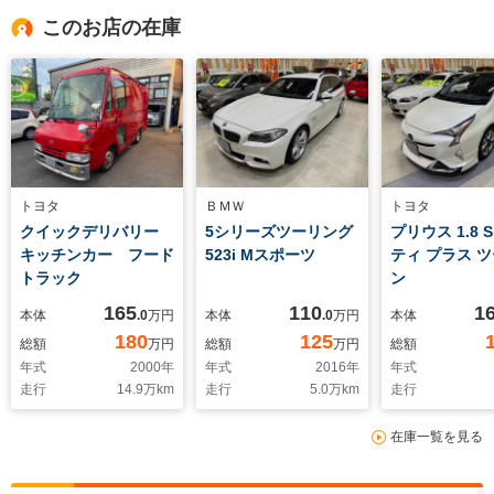
このお店の在庫
トヨタ
ＢＭＷ
トヨタ
クイックデリバリー
5シリーズツーリング
プリウス 1.8 
キッチンカー フード
523i Mスポーツ
ティ プラス 
トラック
ン
165
110
1
本体
.0
万円
本体
.0
万円
本体
180
125
総額
万円
総額
万円
総額
年式
2000
年
年式
2016
年
年式
走行
14.9
万km
走行
5.0
万km
走行
在庫一覧を見る