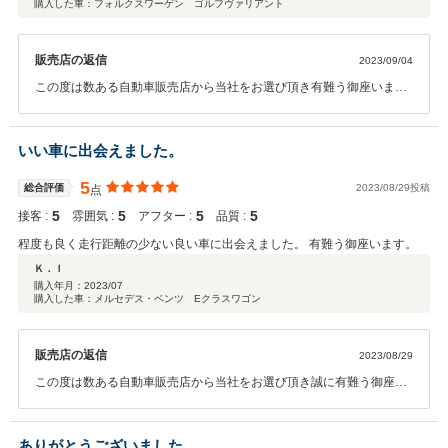
購入した車：フォルクスワーゲン ゴルフヴァリアント
販売店の返信
2023/09/04
この度は数ある自動車販売店から当社をお選び頂き有難う御座いまし
た。もやし 様にご満足頂ける車両を販売でき当社としても非常にうれ
しく思います。今後も何か御座いましたらスタッフ一同全力でサポー
トさせて頂きますのでお気軽にご連絡頂ければと思います。
いい車に出会えました。
5
総合評価
2023/08/29投稿
点
5
5
5
5
接客 :
雰囲気 :
アフター :
品質 :
程度も良く走行距離の少ない良い車に出会えました。 有難う御座います。
Ｋ．Ｉ
購入年月：
2023/07
購入した車：メルセデス・ベンツ Eクラスワゴン
販売店の返信
2023/08/29
この度は数ある自動車販売店から当社をお選び頂き誠に有難う御座い
ました。K.I様にご満足頂ける車両を販売でき当社としても非常にうれ
しく思います。今後もK.I様のカーライフを全力でサポートさせて頂き
ますのでお気軽にご相談、ご連絡ください。
ありがとうございました。