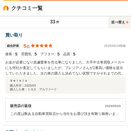
クチコミ一覧
33
並べ替え
件
買い取り
5
総合評価
2025/05/19投稿
点
5
5
5
5
接客 :
雰囲気 :
アフター :
品質 :
お金が必要になり急遽愛車を売る事になりました。大手中古車買取メーカー
にも何社か査定してもらいましたが、プレジアノさんが1番高い価格を提示
していただきました。次の車の購入も決めてない状態ですがそれまでの代車
も無料で用意していただいて助かりました。購入の際もこちらでお願いした
ｋｅｉｎｉｘ
いと思います。担当の方も感じのいい方で対応も速くてとてもいいお店を見
購入年月：
2025/05
購入した車：トヨタ アルファード
つけられました。
販売店の返信
2025/05/20
この度は数ある自動車買取店から当社をお選び頂き有難う御座いまし
た。ｋｅｉｎｉｘ様にご満足頂けるご提案ができ、当社としても非常
にうれしく思います。今後も何か御座いましたらスタッフ一同全力で
サポートさせて頂きますのでお気軽にご連絡頂ければと思います。