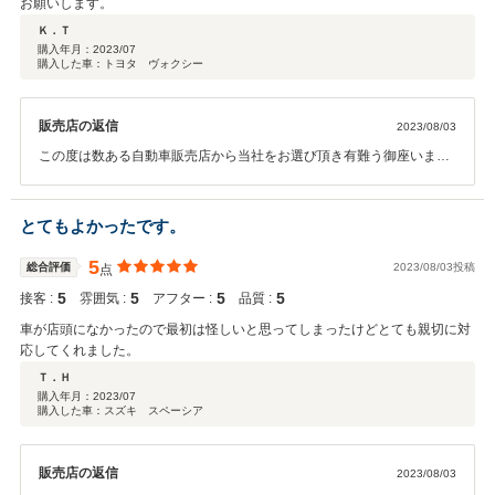
お願いします。
Ｋ．Ｔ
購入年月：
2023/07
購入した車：トヨタ ヴォクシー
販売店の返信
2023/08/03
この度は数ある自動車販売店から当社をお選び頂き有難う御座いまし
た。 K.T様にご満足頂ける車両を販売でき当社としても非常にうれし
く思います。 今後も何か御座いましたらスタッフ一同全力でサポート
させて頂きますのでお気軽にご連絡頂ければと思います。
とてもよかったです。
5
総合評価
2023/08/03投稿
点
5
5
5
5
接客 :
雰囲気 :
アフター :
品質 :
車が店頭になかったので最初は怪しいと思ってしまったけどとても親切に対
応してくれました。
Ｔ．Ｈ
購入年月：
2023/07
購入した車：スズキ スペーシア
販売店の返信
2023/08/03