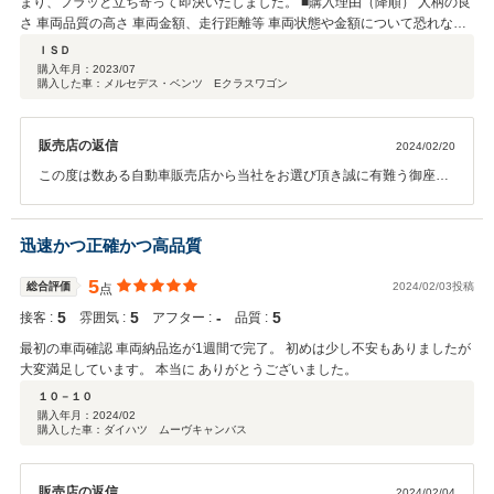
まり、フラッと立ち寄って即決いたしました。 ■購入理由（降順） 人柄の良
さ 車両品質の高さ 車両金額、走行距離等 車両状態や金額について恐れなが
ら踏み込んだ質問させていただいた際、 とても真摯に回答いただき、お人柄
ＩＳＤ
含め非の打ちどころがなかったです。 10年以上前のメルセデスですが現在
購入年月：
2023/07
購入した車：メルセデス・ベンツ Eクラスワゴン
も故障がなく、快適なカーライフを送っております。 商品を仕入れる際、良
い個体を厳選しているのかなという印象が強くなりました。 また機会があり
ましたら車の購入について相談させて下さい。 素晴らしいご対応、誠にあり
販売店の返信
2024/02/20
がとうございました。 （別の市に住んでおりアフターサービスは受けていな
いため、この項目のみ不明とさせていただきます）
この度は数ある自動車販売店から当社をお選び頂き誠に有難う御座い
ました。ISD様にご満足頂ける車両を販売でき当社としても非常にう
れしく思います。今後もISD様のカーライフを全力でサポートさせて
頂きますのでお気軽にご相談、ご連絡ください。
迅速かつ正確かつ高品質
5
総合評価
2024/02/03投稿
点
5
5
‐
5
接客 :
雰囲気 :
アフター :
品質 :
最初の車両確認 車両納品迄が1週間で完了。 初めは少し不安もありましたが
大変満足しています。 本当に ありがとうございました。
１０－１０
購入年月：
2024/02
購入した車：ダイハツ ムーヴキャンバス
販売店の返信
2024/02/04