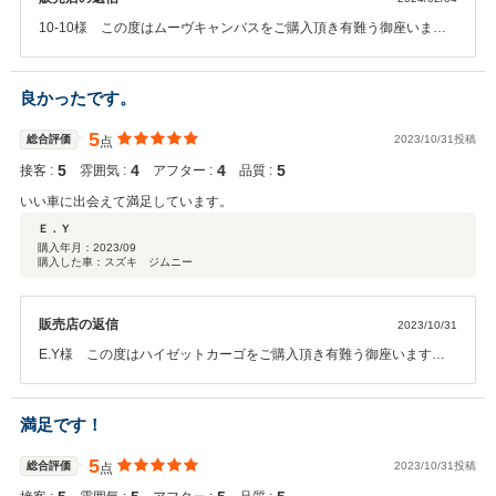
10-10様 この度はムーヴキャンバスをご購入頂き有難う御座いま
す。お車含めご満足頂き弊社としても大変嬉しく思います。今後も何
か御座いましたらスタッフ一同全力でサポートさせて頂きますのでお
気軽にご連絡頂ければと思います。この度はプレジアノをご利用誠に
良かったです。
ありがとうございました！今後とも末永いお付き合いをどうぞ宜しく
お願い致します。素敵なカーライフになりますように☆彡
5
総合評価
2023/10/31投稿
点
5
4
4
5
接客 :
雰囲気 :
アフター :
品質 :
いい車に出会えて満足しています。
Ｅ．Ｙ
購入年月：
2023/09
購入した車：スズキ ジムニー
販売店の返信
2023/10/31
E.Y様 この度はハイゼットカーゴをご購入頂き有難う御座います。
お車含めご満足頂き弊社としても大変嬉しく思います。今後も何か御
座いましたらスタッフ一同全力でサポートさせて頂きますのでお気軽
にご連絡頂ければと思います。この度はご納車おめでとうございま
満足です！
す。
5
総合評価
2023/10/31投稿
点