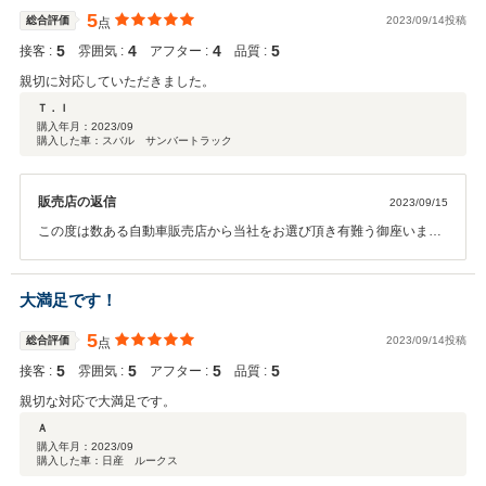
5
総合評価
2023/09/14投稿
点
5
4
4
5
接客 :
雰囲気 :
アフター :
品質 :
親切に対応していただきました。
Ｔ．Ｉ
購入年月：
2023/09
購入した車：スバル サンバートラック
販売店の返信
2023/09/15
この度は数ある自動車販売店から当社をお選び頂き有難う御座いまし
た。T.I様にご満足頂ける車両を販売でき当社としても非常にうれしく
思います。今後も何か御座いましたらスタッフ一同全力でサポートさ
せて頂きますのでお気軽にご連絡頂ければと思います。
大満足です！
5
総合評価
2023/09/14投稿
点
5
5
5
5
接客 :
雰囲気 :
アフター :
品質 :
親切な対応で大満足です。
Ａ
購入年月：
2023/09
購入した車：日産 ルークス