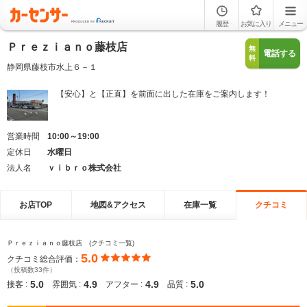
履歴
お気に入り
メニュー
Ｐｒｅｚｉａｎｏ藤枝店
無
電話する
料
静岡県藤枝市水上６－１
【安心】と【正直】を前面に出した在庫をご案内します！
営業時間
10:00～19:00
定休日
水曜日
法人名
ｖｉｂｒｏ株式会社
お店TOP
地図&アクセス
在庫一覧
クチコミ
Ｐｒｅｚｉａｎｏ藤枝店 (クチコミ一覧)
5.0
クチコミ総合評価：
（投稿数33件）
5.0
4.9
4.9
5.0
接客 :
雰囲気 :
アフター :
品質 :