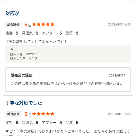
思います。今後も何か御座いましたらスタッフ一同全力でサポートさ
せて頂きますのでお気軽にご連絡頂ければと思います。
対応が
5
総合評価
2023/08/04投稿
点
5
5
5
5
接客 :
雰囲気 :
アフター :
品質 :
丁寧に説明してくれてよかったです！
Ａ．Ｔ
購入年月：
2023/08
購入した車：トヨタ 86
販売店の返信
2023/08/04
この度は数ある自動車販売店から当社をお選び頂き有難う御座いまし
た。A.T様にご満足頂ける車両を販売でき当社としても非常にうれしく
思います。今後も何か御座いましたらスタッフ一同全力でサポートさ
せて頂きますのでお気軽にご連絡頂ければと思います。
丁寧な対応でした
5
総合評価
2023/08/03投稿
点
5
5
5
5
接客 :
雰囲気 :
アフター :
品質 :
すごく丁寧に対応して頂きありがとうございました。 また何かあれば宜しく