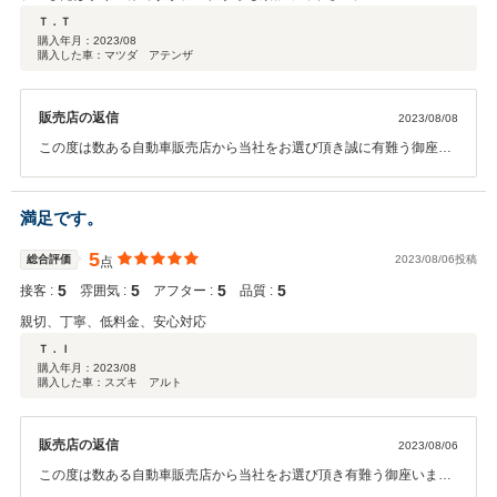
Ｔ．Ｔ
購入年月：
2023/08
購入した車：マツダ アテンザ
販売店の返信
2023/08/08
この度は数ある自動車販売店から当社をお選び頂き誠に有難う御座い
ました。T.T様にご満足頂ける車両を販売でき当社としても非常にうれ
しく思います。今後もS.N様のカーライフを全力でサポートさせて頂
きますのでお気軽にご相談、ご連絡ください。
満足です。
5
総合評価
2023/08/06投稿
点
5
5
5
5
接客 :
雰囲気 :
アフター :
品質 :
親切、丁寧、低料金、安心対応
Ｔ．Ｉ
購入年月：
2023/08
購入した車：スズキ アルト
販売店の返信
2023/08/06
この度は数ある自動車販売店から当社をお選び頂き有難う御座いまし
た。T.I様にご満足頂ける車両を販売でき当社としても非常にうれしく