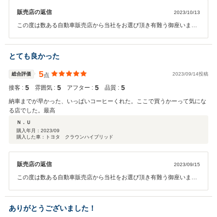
ら、営業さんには期待とこれからもよろしくお願いしたいです。
販売店の返信
2023/10/13
この度は数ある自動車販売店から当社をお選び頂き有難う御座いまし
た。スカイ様にご満足頂ける車両を販売でき当社としても非常にうれ
しく思います。今後も何か御座いましたらスタッフ一同全力でサポー
トさせて頂きますのでお気軽にご連絡頂ければと思います。
とても良かった
5
総合評価
2023/09/14投稿
点
5
5
5
5
接客 :
雰囲気 :
アフター :
品質 :
納車までが早かった、いっぱいコーヒーくれた。ここで買うかーって気にな
る店でした。最高
Ｎ．Ｕ
購入年月：
2023/09
購入した車：トヨタ クラウンハイブリッド
販売店の返信
2023/09/15
この度は数ある自動車販売店から当社をお選び頂き有難う御座いまし
た。N.U様にご満足頂ける車両を販売でき当社としても非常にうれし
く思います。今後も何か御座いましたらスタッフ一同全力でサポート
させて頂きますのでお気軽にご連絡頂ければと思います。
ありがとうございました！