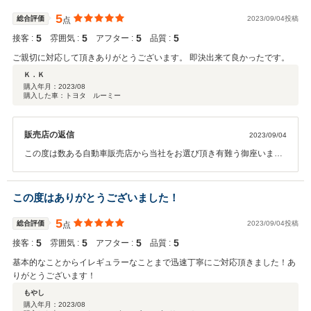
5
総合評価
2023/09/04投稿
点
5
5
5
5
接客 :
雰囲気 :
アフター :
品質 :
ご親切に対応して頂きありがとうございます。 即決出来て良かったです。
Ｋ．Ｋ
購入年月：
2023/08
購入した車：トヨタ ルーミー
販売店の返信
2023/09/04
この度は数ある自動車販売店から当社をお選び頂き有難う御座いまし
た。K.K様にご満足頂ける車両を販売でき当社としても非常にうれし
く思います。今後も何か御座いましたらスタッフ一同全力でサポート
させて頂きますのでお気軽にご連絡頂ければと思います。
この度はありがとうございました！
5
総合評価
2023/09/04投稿
点
5
5
5
5
接客 :
雰囲気 :
アフター :
品質 :
基本的なことからイレギュラーなことまで迅速丁寧にご対応頂きました！あ
りがとうございます！
もやし
購入年月：
2023/08