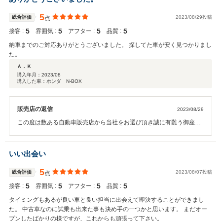
5
総合評価
2023/08/29投稿
点
5
5
5
5
接客 :
雰囲気 :
アフター :
品質 :
納車までのご対応ありがとうございました。 探してた車が安く見つかりまし
た。
Ａ．Ｋ
購入年月：
2023/08
購入した車：ホンダ N-BOX
販売店の返信
2023/08/29
この度は数ある自動車販売店から当社をお選び頂き誠に有難う御座い
ました。A.K様にご満足頂ける車両を販売でき当社としても非常にう
れしく思います。今後もT.T様のカーライフを全力でサポートさせて頂
きますのでお気軽にご相談、ご連絡ください。
いい出会い
5
総合評価
2023/08/07投稿
点
5
5
5
5
接客 :
雰囲気 :
アフター :
品質 :
タイミングもあるが良い車と良い担当に出会えて即決することができまし
た。 中古車なのに試乗も出来た事も決め手の一つかと思います。 まだオー
プンしたばかりの様ですが、これからも頑張って下さい。