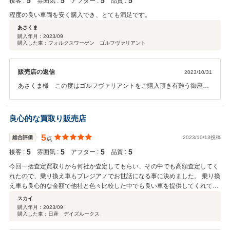
5
5
5
5
接客 :
雰囲気 :
アフター :
品質 :
程度の良い車両を安く購入でき、とても満足です。
あさくま
購入年月：
2023/09
購入した車：フォルクスワーゲン ゴルフヴァリアント
販売店の返信
2023/10/31
あさくま様 この度はゴルフヴァリアントをご購入頂き有難う御座い
ます。お車含めご満足頂き弊社としても大変嬉しく思います。今後も
何か御座いましたらスタッフ一同全力でサポートさせて頂きますので
お気軽にご連絡頂ければと思います。この度はご納車おめでとうござ
良心的な買取り販売店
います。
5
総合評価
2023/10/13投稿
点
5
5
5
5
接客 :
雰囲気 :
アフター :
品質 :
今回一括査定買取りから何社か査定してもらい、その中でも高額査定してく
れたので、乗り換え車もプレジアノでお世話になる事に決めました。 乗り換
え車も良心的な金額で他社と色々比較した中でも良い車を提供してくれて点
検整備もしっかりした車で納車してくれました。 私は、車に関して経験や知
スカイ
識や技術も持っている中で今まで出会えなかった良い会社良い営業さんとの
購入年月：
2023/09
購入した車：日産 デイズルークス
出会いで今後もお付き合いしていきたいと思えました。 まだ乗り換え車は購
入して間もないので、今後のアフターサービスも面倒見てくれるとの事か