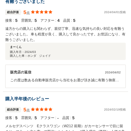
有難うございました
5
総合評価
2024/04/01投稿
点
5
5
4
5
接客 :
雰囲気 :
アフター :
品質 :
遠方からの購入にも関わらず、親切丁寧、迅速な気持ちの良い対応を有難う
ございました。 車も程度が良く、購入して良かったです。お世話になり、有
難うございました。
まーくん
購入年月：
2024/03
購入した車：ホンダ ジェイド
販売店の返信
2024/04/02
この度は数ある自動車販売店から当社をお選び頂き誠に有難う御座い
ました。まーくん様にご満足頂ける車両を販売でき当社としても非常
にうれしく思います。納車当日も遠方からお越し頂き有難う御座いま
した。今後もまーくん様のカーライフを全力でサポートさせて頂きま
購入半年後のレビュー
すのでお気軽にご相談、ご連絡頂ければと思います。
5
総合評価
2024/02/19投稿
点
5
5
‐
5
接客 :
雰囲気 :
アフター :
品質 :
メルセデスベンツ Eクラスワゴン（W212 前期）がカーセンサーで目に留