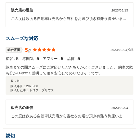
販売店の返信
2023/09/15
この度は数ある自動車販売店から当社をお選び頂き有難う御座いまし
た。A様にご満足頂ける車両を販売でき当社としても非常にうれしく
思います。今後も何か御座いましたらスタッフ一同全力でサポートさ
せて頂きますのでお気軽にご連絡頂ければと思います。
スムーズな対応
5
総合評価
2023/09/04投稿
点
5
5
5
5
接客 :
雰囲気 :
アフター :
品質 :
納車までの間スムーズにご対応いただきありがとうございました。 納車の際
も分かりやすく説明して頂き安心してのりだせそうです。
Ｋ．Ｎ
購入年月：
2023/08
購入した車：トヨタ プリウス
販売店の返信
2023/09/04
この度は数ある自動車販売店から当社をお選び頂き有難う御座いまし
た。K.N 様にご満足頂ける車両を販売でき当社としても非常にうれし
く思います。今後も何か御座いましたらスタッフ一同全力でサポート
させて頂きますのでお気軽にご連絡頂ければと思います。
親切