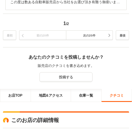
この度は数ある自動車販売店から当社をお選び頂き有難う御座いまし
た。 T.H様にご満足頂ける車両を販売でき当社としても非常にうれし
く思います。 今後も何か御座いましたらスタッフ一同全力でサポート
させて頂きますのでお気軽にご連絡頂ければと思います。
1
/2
最初
前の20件
次の20件
最後
あなたのクチコミを投稿しませんか？
販売店のクチコミを書き込めます。
投稿する
お店TOP
地図&アクセス
在庫一覧
クチコミ
このお店の詳細情報