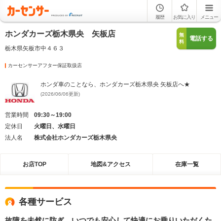
履歴
お気に入り
メニュー
ホンダカーズ栃木県央 矢板店
無
電話する
料
栃木県矢板市中４６３
カーセンサーアフター保証取扱店
ホンダ車のことなら、ホンダカーズ栃木県央 矢板店へ★
(2026/06/06更新)
営業時間
09:30～19:00
定休日
火曜日、水曜日
法人名
株式会社ホンダカーズ栃木県央
お店TOP
地図&アクセス
在庫一覧
各種サービス
故障を未然に防ぎ、いつでも安心して快適にお乗りいただくた