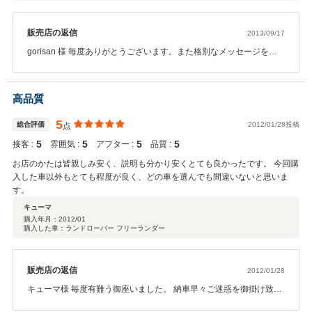
販売店の返信
2013/09/17
gorisan 様 毎度ありがとうございます。また格別なメッセージを頂
戴いたしまして重ねて御礼申しあげます。お客様のカーライフを協
力にバックアップいたしてまいりますのでこれからも宜しくお願い
申しあげます。CARAC
高品質
5
総合評価
2012/01/28投稿
点
5
5
5
5
接客 :
雰囲気 :
アフター :
品質 :
お店のかたは皆親しみ安く、説明も分かり安くとても良かったです。 今回購
入した車以外もとても程度が良く、どの車を選んでも間違いないと思いま
す。
キューマ
購入年月：
2012/01
購入した車：ランドローバー フリーランダー
販売店の返信
2012/01/28
キューマ様 毎度有難う御座いました。 納車早々ご迷惑を御掛け致し
ました。 心よりお詫び申し上げます。 また身に余る評価まで頂きま