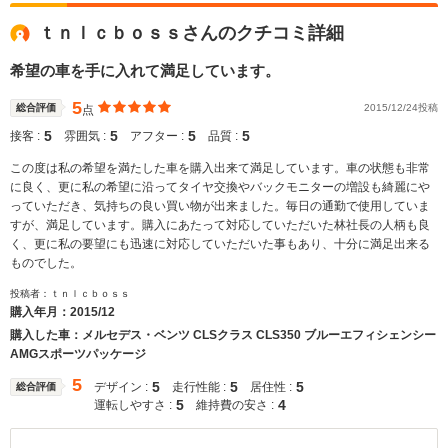
ｔｎｌｃｂｏｓｓさんのクチコミ詳細
希望の車を手に入れて満足しています。
5
総合評価
2015/12/24投稿
点
5
5
5
5
接客 :
雰囲気 :
アフター :
品質 :
この度は私の希望を満たした車を購入出来て満足しています。車の状態も非常
に良く、更に私の希望に沿ってタイヤ交換やバックモニターの増設も綺麗にや
っていただき、気持ちの良い買い物が出来ました。毎日の通勤で使用していま
すが、満足しています。購入にあたって対応していただいた林社長の人柄も良
く、更に私の要望にも迅速に対応していただいた事もあり、十分に満足出来る
ものでした。
投稿者：ｔｎｌｃｂｏｓｓ
購入年月：
2015/12
購入した車：メルセデス・ベンツ CLSクラス CLS350 ブルーエフィシェンシー
AMGスポーツパッケージ
5
5
5
5
デザイン :
走行性能 :
居住性 :
総合評価
5
4
運転しやすさ :
維持費の安さ :