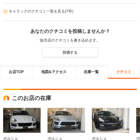
して感無量で御座います。 キューマ 様のカーライフを強力にバッ
クアップして参りますので どうぞ末長いお付き合いの程宜しくお願
キャラックのクチコミ一覧を見る(7件)
い致します。 奥さまにも宜しくお伝え下さい。 株式会社キャラック
林 正雄
あなたのクチコミを投稿しませんか？
販売店のクチコミを書き込めます。
投稿する
お店TOP
地図&アクセス
在庫一覧
クチコミ
このお店の在庫
ポルシェ
ポルシェ
ポルシェ
ポ