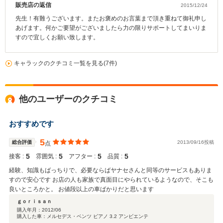
販売店の返信
2015/12/24
先生！有難うございます。またお褒めのお言葉まで頂き重ねて御礼申し
あげます。何かご要望がございましたら力の限りサポートしてまいりま
すので宜しくお願い致します。
キャラックのクチコミ一覧を見る(7件)
他のユーザーのクチコミ
おすすめです
5
総合評価
2013/09/16投稿
点
5
5
5
5
接客 :
雰囲気 :
アフター :
品質 :
経験、知識もばっちりで、必要ならばヤナセさんと同等のサービスもありま
すので安心です お店の人も家族で真面目にやられているようなので、そこも
良いところかと。 お値段以上の車ばかりだと思います
ｇｏｒｉｓａｎ
購入年月：
2012/06
購入した車：メルセデス・ベンツ ビアノ 3.2 アンビエンテ