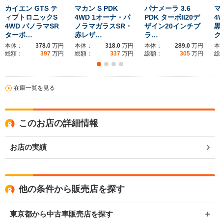
カイエン GTS テ
マカン S PDK
パナメーラ 3.6
マ
ィプトロニックS
4WD 1オーナ・パ
PDK ターボII20デ
4
4WD パノラマSR
ノラマガラスSR・
ザイン20インチブ
黒
ターボ…
赤レザ…
ラ…
本体：
378.0
万円
本体：
318.0
万円
本体：
289.0
万円
本
総額：
397
万円
総額：
337
万円
総額：
305
万円
総
在庫一覧を見る
このお店の詳細情報
お店の実績
他の条件から販売店を探す
東京都から中古車販売店を探す