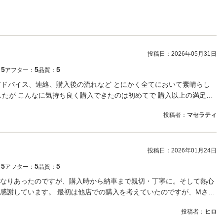
投稿日：
2026年05月31日
5
5
5
：
アフター：
品質：
アドバイス、連絡、購入後の流れなど とにかく全てにおいて素晴らし
したが こんなに気持ち良く購入できたのは初めてで 購入以上の満足…
投稿者：
マセラティ
投稿日：
2026年01月24日
5
5
5
：
アフター：
品質：
なりあったのですが、購入時から納車まで親切・丁寧に。そして熱心
感謝しています。 最初は他店での購入を考えていたのですが、Mさ…
投稿者：
ヒロ