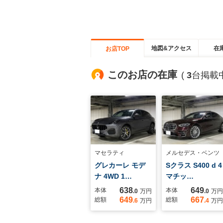
地図&アクセス
在
お店TOP
このお店の在庫
(
3
台掲載中
マセラティ
メルセデス・ベンツ
グレカーレ モデ
Sクラス S400 d 4
ナ 4WD 1…
マチッ…
638
649
本体
本体
.0
万円
.0
万円
649
667
総額
総額
.6
万円
.4
万円