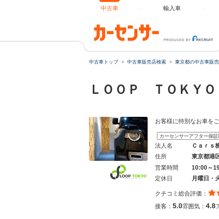
中古車
輸入車
中古車トップ
中古車販売店検索
東京都の中古車販売
ＬＯＯＰ ＴＯＫＹ
お客様に特別なお車を
カーセンサーアフター保証
法人名
Ｃａｒｓ
住所
東京都港
営業時間
10:00～1
定休日
月曜日・
クチコミ総合評価：
5.0
4.8
接客：
雰囲気：