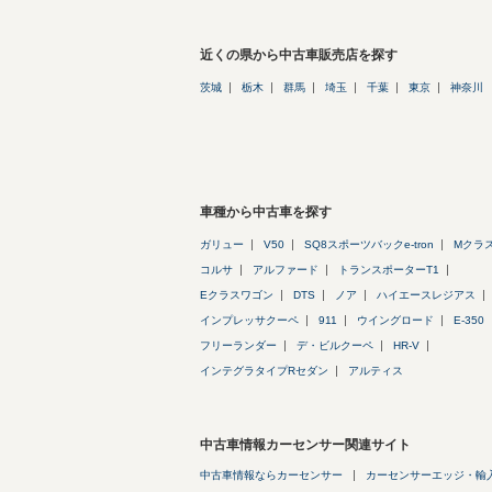
近くの県から中古車販売店を探す
茨城
栃木
群馬
埼玉
千葉
東京
神奈川
車種から中古車を探す
ガリュー
V50
SQ8スポーツバックe-tron
Mクラ
コルサ
アルファード
トランスポーターT1
Eクラスワゴン
DTS
ノア
ハイエースレジアス
インプレッサクーペ
911
ウイングロード
E-350
フリーランダー
デ・ビルクーペ
HR-V
インテグラタイプRセダン
アルティス
中古車情報カーセンサー関連サイト
中古車情報ならカーセンサー
カーセンサーエッジ・輸