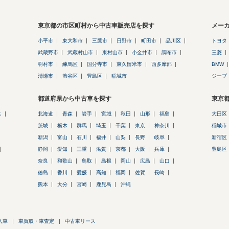
東京都の市区町村から中古車販売店を探す
メー
小平市
東大和市
三鷹市
日野市
町田市
品川区
トヨタ
武蔵野市
武蔵村山市
東村山市
小金井市
調布市
三菱
羽村市
練馬区
国分寺市
東久留米市
西多摩郡
BMW
清瀬市
渋谷区
豊島区
稲城市
ジープ
都道府県から中古車を探す
東京
ス
北海道
青森
岩手
宮城
秋田
山形
福島
大田区
茨城
栃木
群馬
埼玉
千葉
東京
神奈川
稲城市
新潟
富山
石川
福井
山梨
長野
岐阜
新宿区
静岡
愛知
三重
滋賀
京都
大阪
兵庫
豊島区
奈良
和歌山
鳥取
島根
岡山
広島
山口
徳島
香川
愛媛
高知
福岡
佐賀
長崎
熊本
大分
宮崎
鹿児島
沖縄
入車
車買取・車査定
中古車リース