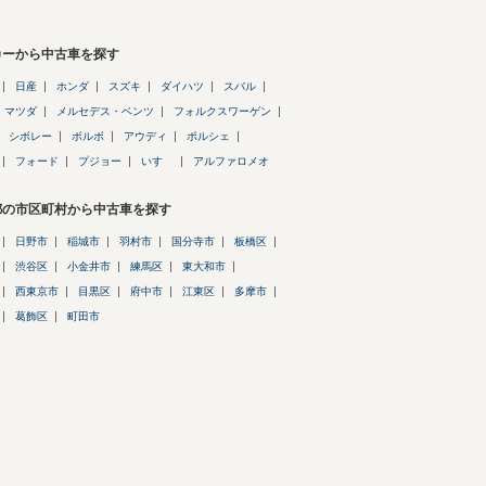
カーから中古車を探す
日産
ホンダ
スズキ
ダイハツ
スバル
マツダ
メルセデス・ベンツ
フォルクスワーゲン
シボレー
ボルボ
アウディ
ポルシェ
フォード
プジョー
いすゞ
アルファロメオ
都の市区町村から中古車を探す
日野市
稲城市
羽村市
国分寺市
板橋区
渋谷区
小金井市
練馬区
東大和市
西東京市
目黒区
府中市
江東区
多摩市
葛飾区
町田市