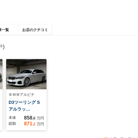
庫一覧
お店のクチコミ
)
ＢＭＷアルピナ
D3ツーリング S
アルラッ…
858
本体
.0
万円
871
総額
.2
万円