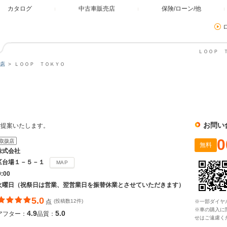
カタログ
中古車販売店
保険/ローン/他
ＬＯＯＰ Ｔ
店
ＬＯＯＰ ＴＯＫＹＯ
Ｏ
お問い
ご提案いたします。
0
取扱店
無料
株式会社
区台場１－５－１
MAP
9:00
火曜日（祝祭日は営業、翌営業日を振替休業とさせていただきます）
5.0
点
(投稿数12件)
※一部ダイヤ
※車の購入に
4.9
5.0
アフター：
品質：
せはご遠慮く