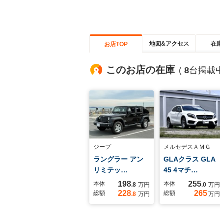
地図&アクセス
在
お店TOP
このお店の在庫
(
8
台掲載中
ジープ
メルセデスＡＭＧ
ラングラー アン
GLAクラス GLA
リミテッ…
45 4マチ…
198
255
本体
本体
.8
万円
.0
万円
228
265
総額
総額
.8
万円
万円