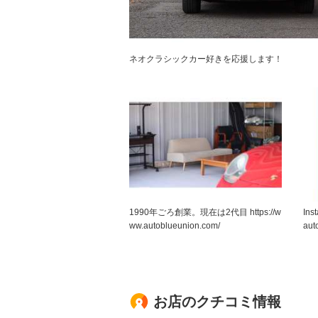
ネオクラシックカー好きを応援します！
1990年ごろ創業。現在は2代目 https://w
Ins
ww.autoblueunion.com/
aut
お店のクチコミ情報