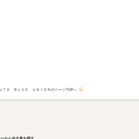
ＵＴＯ ＢＬＵＥ ＵＮＩＯＮのページTOPへ
カーから中古車を探す