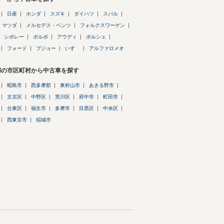
日産
ホンダ
スズキ
ダイハツ
スバル
マツダ
メルセデス・ベンツ
フォルクスワーゲン
シボレー
ボルボ
アウディ
ポルシェ
フォード
プジョー
いすゞ
アルファロメオ
都の市区町村から中古車を探す
昭島市
西多摩郡
東村山市
あきる野市
文京区
中野区
荒川区
府中市
町田市
台東区
福生市
多摩市
目黒区
中央区
西東京市
稲城市