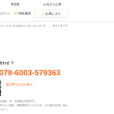
車買取
お役立ち記事
ログイン
閲覧履歴
お気に入り
サイトマップ
ＮＩＯＮ | 中古車なら【カーセンサー】
合わせ
078-6003-579363
電話番号を読み取る
ル回線、IP・光回線は利用不可。
関するご相談・確認専用ダイヤルです。その他のお問い合わ
ださい。