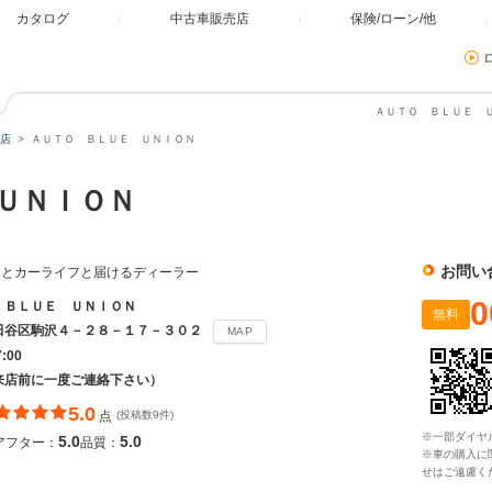
カタログ
中古車販売店
保険/ローン/他
ＡＵＴＯ ＢＬＵＥ Ｕ
店
ＡＵＴＯ ＢＬＵＥ ＵＮＩＯＮ
 ＵＮＩＯＮ
お問い
ーとカーライフと届けるディーラー
0
 ＢＬＵＥ ＵＮＩＯＮ
無料
田谷区駒沢４－２８－１７－３０２
MAP
7:00
来店前に一度ご連絡下さい）
5.0
点
(投稿数9件)
※一部ダイヤ
5.0
5.0
アフター：
品質：
※車の購入に
せはご遠慮く