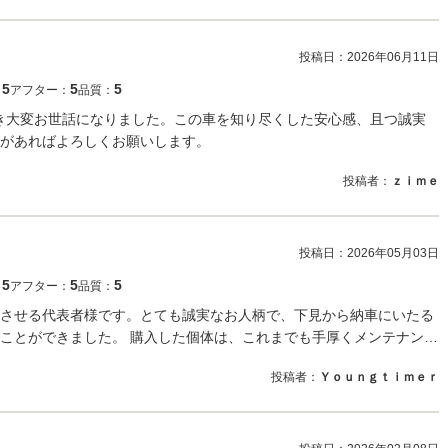
投稿日：
2026年06月11日
5
5
5
：
アフター：
品質：
だき大変お世話になりました。この車を知り尽くした安心感、且つ誠実
があればよろしくお願いします。
投稿者：
ｚｉｍｅ
投稿日：
2026年05月03日
5
5
5
：
アフター：
品質：
させる代表者様です。とても誠実なお人柄で、下見から納車にいたる
ことができました。 購入した個体は、これまでも手厚くメンテナン…
投稿者：
Ｙｏｕｎｇｔｉｍｅｒ