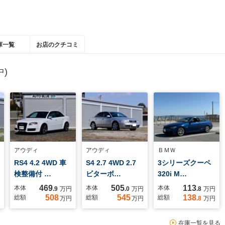
庫一覧
お店のクチコミ
)
アウディ
アウディ
ＢＭＷ
RS4 4.2 4WD 車
S4 2.7 4WD 2.7
3シリーズクーペ
検整備付 …
ビターボ…
320i M…
469
505
113
本体
本体
本体
.9
万円
.0
万円
.8
万円
508
545
138
総額
総額
総額
万円
万円
.8
万円
在庫一覧を見る