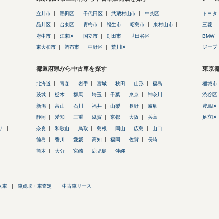
立川市
墨田区
千代田区
武蔵村山市
中央区
トヨタ
品川区
台東区
青梅市
福生市
昭島市
東村山市
三菱
府中市
江東区
国立市
町田市
世田谷区
BMW
東大和市
調布市
中野区
荒川区
ジープ
都道府県から中古車を探す
東京
北海道
青森
岩手
宮城
秋田
山形
福島
稲城市
茨城
栃木
群馬
埼玉
千葉
東京
神奈川
渋谷区
新潟
富山
石川
福井
山梨
長野
岐阜
豊島区
静岡
愛知
三重
滋賀
京都
大阪
兵庫
足立区
ナ
奈良
和歌山
鳥取
島根
岡山
広島
山口
徳島
香川
愛媛
高知
福岡
佐賀
長崎
熊本
大分
宮崎
鹿児島
沖縄
入車
車買取・車査定
中古車リース