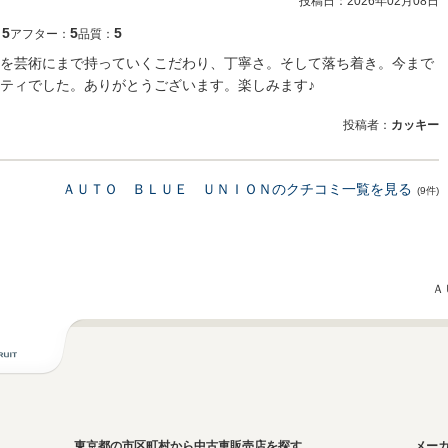
投稿日：
2026年02月08日
5
5
5
：
アフター：
品質：
を芸術にまで持っていくこだわり、丁寧さ。そして落ち着き。今まで
ティでした。ありがとうございます。楽しみます♪
投稿者：
カッキー
ＡＵＴＯ ＢＬＵＥ ＵＮＩＯＮのクチコミ一覧を見る
(9件)
Ａ
東京都の市区町村から中古車販売店を探す
メー