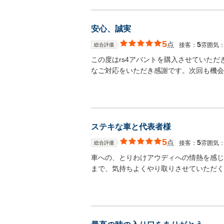
安心、誠実
5
点
5
接客：
雰囲気
総合評価
この度はrs4アバントを購入させていた
なご対応をいただき感謝です。次回も機会
ステキな車と代表者様
5
点
5
接客：
雰囲気
総合評価
車への、とりわけアウディへの情熱を感じ
まで、気持ちよくやり取りさせていただく