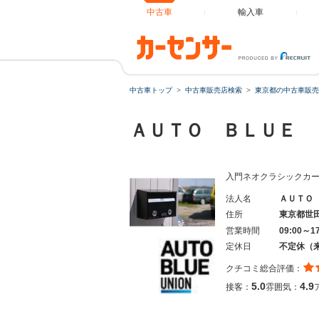
中古車
輸入車
中古車トップ
中古車販売店検索
東京都の中古車販売
ＡＵＴＯ ＢＬＵＥ
入門ネオクラシックカ
法人名
ＡＵＴＯ
住所
東京都世
営業時間
09:00～1
定休日
不定休（
クチコミ総合評価：
5.0
4.9
接客：
雰囲気：