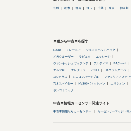
茨城
栃木
群馬
埼玉
千葉
東京
神奈川
車種から中古車を探す
EX30
ミレーニア
ジェミニハッチバック
メガクルーザー
ラピュタ
エキシージ
ヴァンキッシュヴォランテ
アルティマ
B4クーペ
エルフUT
エレクトラ
765LT
D4グランクーペ
190クラス
ミニコンバーチブル
ファミリアアスティ
718スパイダー
NV200バネットバン
エリシオン
ボンゴトラック
中古車情報カーセンサー関連サイト
中古車情報ならカーセンサー
カーセンサーエッジ・輸