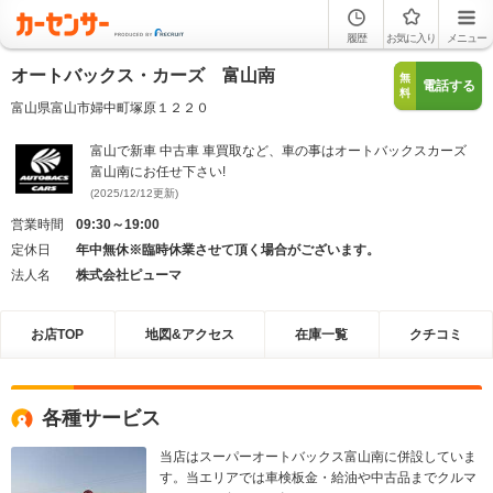
履歴
お気に入り
メニュー
オートバックス・カーズ 富山南
無
電話する
料
富山県富山市婦中町塚原１２２０
富山で新車 中古車 車買取など、車の事はオートバックスカーズ
富山南にお任せ下さい!
(2025/12/12更新)
営業時間
09:30～19:00
定休日
年中無休※臨時休業させて頂く場合がございます。
法人名
株式会社ピューマ
お店TOP
地図&アクセス
在庫一覧
クチコミ
各種サービス
当店はスーパーオートバックス富山南に併設していま
す。当エリアでは車検板金・給油や中古品までクルマ