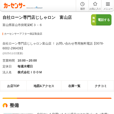
履歴
お気に入り
メニュー
自社ローン専門店じしゃロン 富山店
無
電話する
料
富山県富山市掛尾栄町３－６
カーセンサーアフター保証取扱店
自社ローン専門店じしゃロン富山店 ！ お問い合わせ専用無料電話【0078-
6002-296439】
(2025/11/22更新)
営業時間
10:00～20:00
定休日
毎週木曜日
法人名
株式会社ＩＤＯＭ
お店TOP
地図&アクセス
在庫一覧
クチコミ
整備