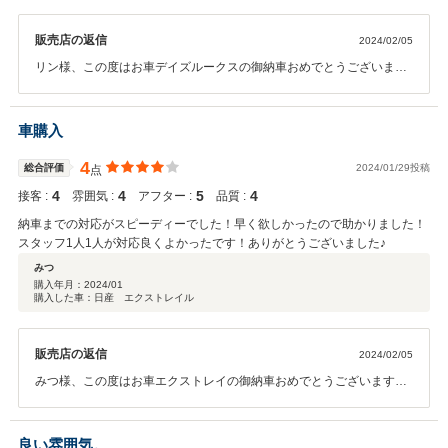
販売店の返信
2024/02/05
リン様、この度はお車デイズルークスの御納車おめでとうございま
す。並びに、弊社での御購入誠にありがとうございます。今後も点検
やオイル交換、修理など、ご来店お待ちしております。どうぞよろし
くお願いいたします。
車購入
4
総合評価
2024/01/29投稿
点
4
4
5
4
接客 :
雰囲気 :
アフター :
品質 :
納車までの対応がスピーディーでした！早く欲しかったので助かりました！
スタッフ1人1人が対応良くよかったです！ありがとうございました♪
みつ
購入年月：
2024/01
購入した車：日産 エクストレイル
販売店の返信
2024/02/05
みつ様、この度はお車エクストレイの御納車おめでとうございます。
お車も気に入って頂いて大変嬉しく思います。お車のご相談やご質問
等承っておりますので、今後ともどうぞよろしくお願いします。また
のお越しをスタッフ一同お待ちしております。
良い雰囲気。