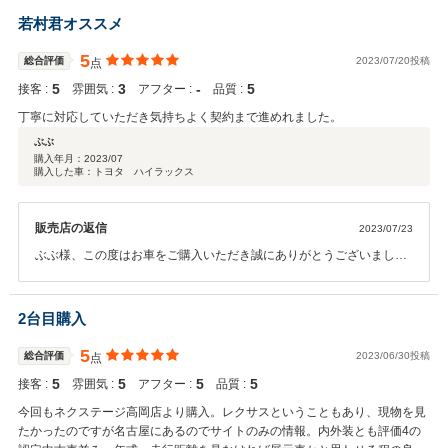
とも宜しくお願い致します。
若村君オススメ
5
総合評価
2023/07/20投稿
点
5
3
‐
5
接客 :
雰囲気 :
アフター :
品質 :
丁寧に対応していただき気持ちよく契約まで進めれました。
ぶぶ
購入年月：
2023/07
購入した車：トヨタ ハイラックス
販売店の返信
2023/07/23
ぶぶ様、この度はお車をご購入いただき誠にありがとうございまし
た。当店ではお客様のお車選びを全力でサポートいたします。また、
納車後のアフターサービスも丁寧に対応させていただきますので今後
とも宜しくお願い致します。
2台目購入
5
総合評価
2023/06/30投稿
点
5
5
5
5
接客 :
雰囲気 :
アフター :
品質 :
今回もネクステージ高岡店より購入。レクサスということもあり、現物を見
たかったのですが名古屋にあるのでサイトのみの情報。内外装とも評価4の