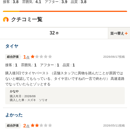
3.8
4.1
3.9
3.8
接客 :
雰囲気 :
アフター :
品質 :
クチコミ一覧
32
並べ替え
件
タイヤ
1
総合評価
2026/06/17投稿
点
1
1
1
1
接客 :
雰囲気 :
アフター :
品質 :
購入後3日でタイヤバースト （店舗スタッフに異物を踏んだことが原因では
ないと確認してもらっている、タイヤ古いですねの一言で終わり） 高速道路
でなっていたらとゾッとする
かなや
購入年月：
2026/06
購入した車：スズキ ソリオ
よかった
2
総合評価
2026/05/11投稿
点