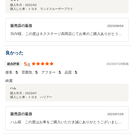
いっても中古車ですから!!」との説明で一蹴されました。マットでかくれて
購入年月：
2021/02
購入した車：トヨタ ランドクルーザープラド
いる部分とはいえ、とても不快に感じました。
販売店の返信
2023/08/04
SUV様、この度はネクステージ高岡店にてお車のご購入ありがとうご
ざいます。また、不快な思いをさせてしまい、申し訳ございません。
今後、再発防止に努めて参りますので、またのご利用お待ちしており
ます。
良かった
5
総合評価
2023/07/28投稿
点
5
5
5
5
接客 :
雰囲気 :
アフター :
品質 :
綺麗
ハム
購入年月：
2023/07
購入した車：トヨタ ハリアー
販売店の返信
2023/07/29
ハム様 この度はお車をご購入いただき誠にありがとうございまし
た。当店ではお客様のお車選びを全力でサポートいたします。また、
納車後のアフターサービスも丁寧に対応させていただきますので今後