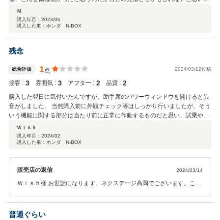
慢し乗っていたが今度はブレーキを踏んで止まる時に変な振動が来たり一定
Ｍ
の踏み方なのにカクンどう2度踏んだ様な感じで急ブレーキ気味になったり
購入年月：
2023/06
購入した車：ホンダ N-BOX
とブレーキに異常が出始めた。1年点検ではブレーキに異常は無いと言われ
ブレーキローターを研磨し納得が行かないまま乗っていたのだが最近またブ
レーキを踏んで止まる時の異音、変な振動が出てるあとフロントドアのスピ
残念
ーカーを社外の物に変更した際ドアの内張を外すと中は人の毛や水で濡れた
跡があった。 まるで水没車でも買わされたのかと思う位の車の異常。この販
1
総合評価
2024/03/12投稿
点
売店はやばい。
3
3
2
2
接客 :
雰囲気 :
アフター :
品質 :
購入した翌日に気付いたんですが、助手席のパワーウィンドウを開けると異
音がしました。 当然購入前に外観チェック等はしっかり行いましたが、そう
いう機能に関する部分は当たり前に正常に作動するものだと思い、試乗や全
部のパワーウィンドウの開閉を行ったりしませんでした。気付いてすぐにお
Ｗｉｓｈ
店に電話しましたが、契約時のチェック項目をチェックしてもらったのでと
購入年月：
2024/02
購入した車：ホンダ N-BOX
言うことで無償での修理は受け付けてもらえませんでした。 他店で検査して
もらったら修理に４万円程度かかると言われました。 購入者である私が購入
時に見落として購入したのが悪いと言われたらそれまでですが、お店として
販売店の返信
2024/03/14
このような車をお客に何も言わずに売るのは信用問題に関わると思います。
正直もう系列店で車を売買したい気持ちは無くなりました。中古車と言えど
Ｗｉｓｈ樣 お世話になります。ネクステージ高岡でございます。この
も高い買い物だったので非常にショックでした。
度はご意見を頂きありがとうございました。当社では在庫に関して事
前にチェックをして販売させて頂いておりますが、この度はご迷惑・
ご不快な思いをさせて頂き大変申し訳ございませんでした。今後は今
普通ぐらい