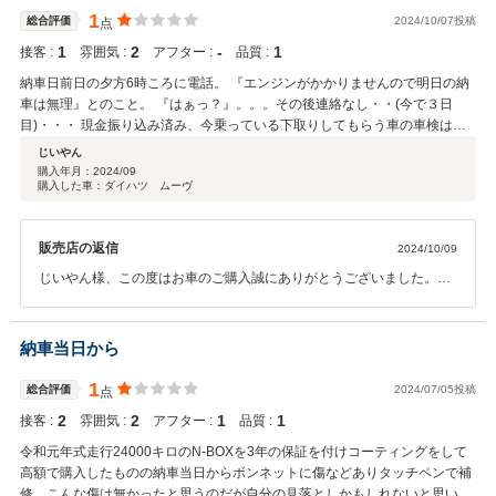
1
総合評価
2024/10/07投稿
点
1
2
‐
1
接客 :
雰囲気 :
アフター :
品質 :
納車日前日の夕方6時ころに電話。 『エンジンがかかりませんので明日の納
車は無理』とのこと。 『はぁっ？』。。。その後連絡なし・・(今で３日
目)・・・ 現金振り込み済み、今乗っている下取りしてもらう車の車検はあ
と２週間・・・ この店大丈夫？
じいやん
購入年月：
2024/09
購入した車：ダイハツ ムーヴ
販売店の返信
2024/10/09
じいやん様、この度はお車のご購入誠にありがとうございました。ま
た、連絡不足やご納車が遅れてしまいましたこと、大変申し訳ござい
ません。担当者はじめネクステージ高岡店一同、お車を万全の状態で
お渡しできるよう早急に対応させていただきます。この度はご不快の
納車当日から
念をお掛けしましたこと、心よりお詫び申し上げます。今後はこのよ
うな不手際がないよう、十分注意してまいりますので、今後ともよろ
1
総合評価
2024/07/05投稿
点
しくお願いいたします。
2
2
1
1
接客 :
雰囲気 :
アフター :
品質 :
令和元年式走行24000キロのN-BOXを3年の保証を付けコーティングをして
高額で購入したものの納車当日からボンネットに傷などありタッチペンで補
修、こんな傷は無かったと思うのだが自分の見落としかもしれないと思い我