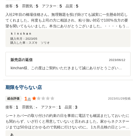
5
5
5
5
接客 :
雰囲気 :
アフター :
品質 :
入社2年目の橋場佳穂さん。無理難題を投げ掛けても誠実に一生懸命対応し
てくれました。何度も上司の方に相談され、粘り強い対応で100%当方の要
望を聞いてもらいました。本当にありがとうございました。・・・・もう一
台の予定も生きてます。 10年後、店長でお会い出来るのを楽しみにしてま
ｋｉｎｃｈａｎ
す。(笑)
購入年月：
2023/05
購入した車：スズキ ソリオ
販売店の返信
2023/06/12
kinchan様、この度はご契約いただきまして誠にありがとうございま
す。お褒めの言葉もいただきまして大変嬉しく存じます。10年後、店
長としてkinchan様とお会いできるよう精進して参ります。高岡店と
しても、よりご期待に沿えるよう励んで参りますので今後ともよろし
期限を守らない店
くお願いいたします。
1
総合評価
2023/01/29投稿
点
1
‐
1
3
接客 :
雰囲気 :
アフター :
品質 :
シートカバーの取り付けの約束の日を事前に電話でも確認まだしておいたに
も関わらず、いざ行くと用意していないと言われました。家からネクステー
ジまでは50分ほどかかるので気軽に行けないのに。 1カ月点検の日とシート
カバー取り付けの日を同じにしてもらっていましたが、点検で車を預けに行
あ