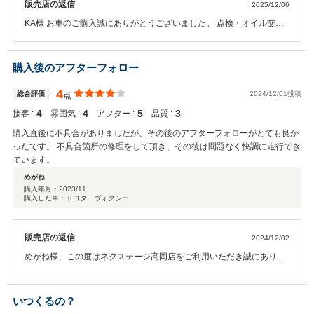
販売店の返信
2025/12/06
KA様 お車のご購入誠にありがとうございました。 点検・オイル交換
時もお子様が退屈しないようキッズスペース等ご自由にご利用くださ
い。 その他お車のご不明点等ありましたらお気軽にご相談ください。
引き続きよろしくお願いします。
購入後のアフターフォロー
4
総合評価
2024/12/01投稿
点
4
4
5
3
接客 :
雰囲気 :
アフター :
品質 :
購入直後に不具合がありましたが、その後のアフターフォローがとても良か
ったです。 不具合箇所の修理をして頂き、その後は問題なく快調に走行でき
ています。
めがね
購入年月：
2023/11
購入した車：トヨタ ヴォクシー
販売店の返信
2024/12/02
めがね様、この度はネクステージ高岡店をご利用いただき誠にありが
とうございます。現在は不具合もなく走行できていること、大変嬉し
く思います。またお車の不具合等ございましたらいつでもご連絡くだ
さい。今後ともよろしくお願いいたします。
いつくるの？