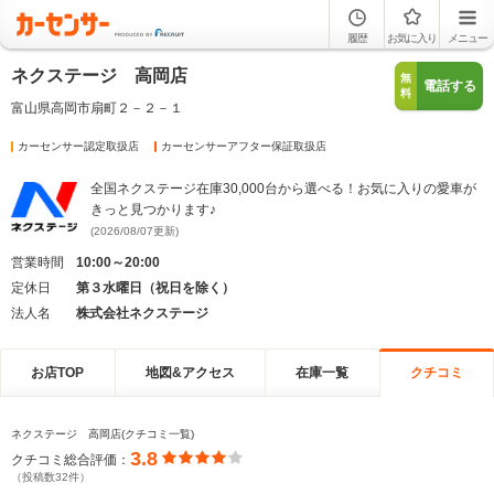
履歴
お気に入り
メニュー
ネクステージ 高岡店
無
電話する
料
富山県高岡市扇町２－２－１
カーセンサー認定取扱店
カーセンサーアフター保証取扱店
全国ネクステージ在庫30,000台から選べる！お気に入りの愛車が
きっと見つかります♪
(2026/08/07更新)
営業時間
10:00～20:00
定休日
第３水曜日（祝日を除く）
法人名
株式会社ネクステージ
お店TOP
地図&アクセス
在庫一覧
クチコミ
ネクステージ 高岡店(クチコミ一覧)
3.8
クチコミ総合評価：
（投稿数32件）