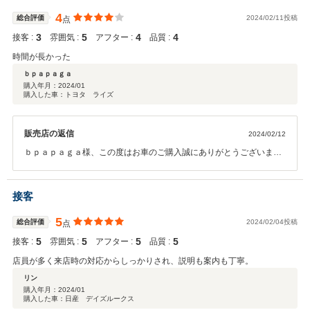
回のような事が起こらないよう努めて参りますので何卒宜しくお願い
致します。
4
総合評価
2024/02/11投稿
点
3
5
4
4
接客 :
雰囲気 :
アフター :
品質 :
時間が長かった
ｂｐａｐａｇａ
購入年月：
2024/01
購入した車：トヨタ ライズ
販売店の返信
2024/02/12
ｂｐａｐａｇａ様、この度はお車のご購入誠にありがとうございまし
た。また、お時間を要してしまい、大変申し訳ございませんでした。
このようなことが無いよう改善に努めてまいります。貴重なご意見あ
りがとうございます。今後もアフターサービス等で当店をご利用いた
接客
だければと思いますので、よろしくお願いいたします。
5
総合評価
2024/02/04投稿
点
5
5
5
5
接客 :
雰囲気 :
アフター :
品質 :
店員が多く来店時の対応からしっかりされ、説明も案内も丁寧。
リン
購入年月：
2024/01
購入した車：日産 デイズルークス