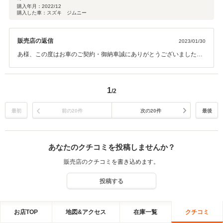
って数時間後にカバーは用意していないと言う電話が来て本当にこの店はど
購入年月：
2022/12
購入した車：スズキ ジムニー
うなってるんだと思いました。 担当の者を呼んでも本人は中々出てこず、電
話での対応も言い訳ばかりでした。購入した後の対応が本当にひどかったで
す。さらに代車を事前に用意しておくと電話でもあったはずですが、代車の
販売店の返信
2023/01/30
用意だけで40分待たされました。
あ様、この度はお車のご契約・御納車誠にありがとうございました。
また、シートカバーや代車の件で不快な思いをさせてしまい、大変申
し訳ございません。弊社担当、並びに店舗としても共有不足や連携が
とれておらず、至らぬ点があることは頂いたお言葉通りでございま
1
/2
す。まだまだ地に足ついた形でご対応ができず、今後の大きな課題の
一つとして真摯に向き合っていかなければならないと考えておりま
す。点検・オイル交換等、今後もご案内して参りますが、再度認識の
最初
前の20件
次の20件
最後
徹底と再発防止に、誠心誠意努めて参る所存です。遠いところご足労
頂き重ねてお詫びすると共に、今後の我々スタッフの対応に、また目
を向けて見て頂ければ幸いです。
あなたのクチコミを投稿しませんか？
販売店のクチコミを書き込めます。
投稿する
お店TOP
地図&アクセス
在庫一覧
クチコミ