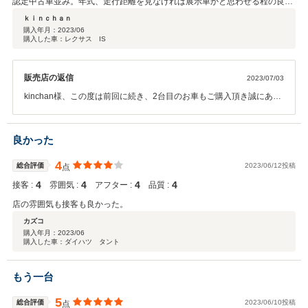
認定中古車並み。年式、走行距離を見なければ展示車かと思わせる程の良質
車。程度の良い車のみ扱っている「販売」「買取り」「メンテナンス」の三
ｋｉｎｃｈａｎ
拍子揃ったネクステージ。そして担当の橋場佳穂さんが良い。誠実、丁寧、
購入年月：
2023/06
購入した車：レクサス IS
そして何より一生懸命さ伝わってくるのが良い。この人なら間違いないだろ
うと思わせる。若い店に若いスタッフ。「祝御納車」の盾が店中に並ぶ事を
期待してます。
販売店の返信
2023/07/03
kinchan様、この度は前回に続き、2台目のお車もご購入頂き誠にあり
がとうございます。また、お褒めの言葉も頂きありがとうございま
す。kinchan様のご期待に沿えるよう高岡店一同邁進し、カーライフ
のサポートができるよう努めて参ります。引き続き誠実、丁寧、一生
良かった
懸命接客させていただき、より多くのお客様に喜んでいただけるよう
取り組んで参ります。また、点検等お待ちしておりますので今後とも
4
総合評価
2023/06/12投稿
点
よろしくお願いいたします。
4
4
4
4
接客 :
雰囲気 :
アフター :
品質 :
店の雰囲気も接客も良かった。
カズコ
購入年月：
2023/06
購入した車：ダイハツ タント
もう一台
5
総合評価
2023/06/10投稿
点