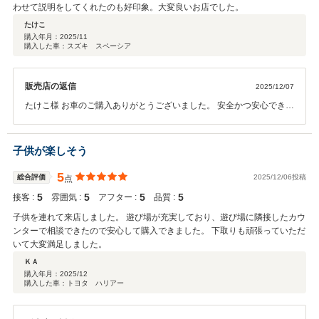
わせて説明をしてくれたのも好印象。大変良いお店でした。
たけこ
購入年月：
2025/11
購入した車：スズキ スペーシア
販売店の返信
2025/12/07
たけこ様 お車のご購入ありがとうございました。 安全かつ安心できる
カーライフをサポートできるようスタッフ一同努めてまいります。 ア
フターフォローに関しても万全な準備を整えてお待ちしております。
ご利用の際はよろしくお願いします。
子供が楽しそう
5
総合評価
2025/12/06投稿
点
5
5
5
5
接客 :
雰囲気 :
アフター :
品質 :
子供を連れて来店しました。 遊び場が充実しており、遊び場に隣接したカウ
ンターで相談できたので安心して購入できました。 下取りも頑張っていただ
いて大変満足しました。
ＫＡ
購入年月：
2025/12
購入した車：トヨタ ハリアー