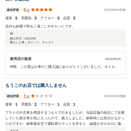
5
総合評価
2023/08/23投稿
点
5
5
5
5
接客 :
雰囲気 :
アフター :
品質 :
店内も綺麗で明るく過ごしやすかったです。
Ｍ
購入年月：
2023/08
購入した車：ダイハツ キャスト
販売店の返信
2023/08/25
M様、この度はお車のご購入誠にありがとうございました。オイル交
換や点検等のアフターサービスもしっかりと行っていきますのでいつ
でもお気軽にご来店いただければと思います。今後ともよろしくお願
いいたします。
もうこのお店では購入しません
1
総合評価
2023/08/03投稿
点
1
2
1
1
接客 :
雰囲気 :
アフター :
品質 :
プラドの中古車を商談するつもりで行きましたが、当該店舗の他店にて在庫
していた新古車が気に入ったので、購入しました。納車時には気付かなかっ
たのですが、納車後自宅で運転席のマットを外すと、絨毯がボロボロに傷が
ついてました。その内容をネクステージの方に伝えたのですが、「新古車と
ＳＵＶ