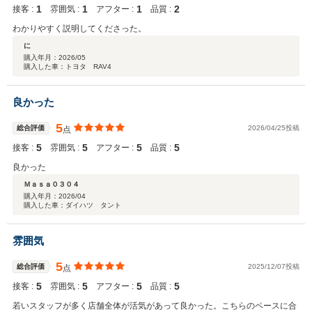
1
1
1
2
接客 :
雰囲気 :
アフター :
品質 :
わかりやすく説明してくださった。
に
購入年月：
2026/05
購入した車：トヨタ RAV4
良かった
5
総合評価
2026/04/25投稿
点
5
5
5
5
接客 :
雰囲気 :
アフター :
品質 :
良かった
Ｍａｓａ０３０４
購入年月：
2026/04
購入した車：ダイハツ タント
雰囲気
5
総合評価
2025/12/07投稿
点
5
5
5
5
接客 :
雰囲気 :
アフター :
品質 :
若いスタッフが多く店舗全体が活気があって良かった。こちらのペースに合