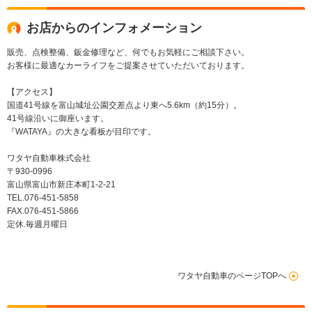
お店からのインフォメーション
販売、点検整備、鈑金修理など、何でもお気軽にご相談下さい。
お客様に最適なカーライフをご提案させていただいております。
【アクセス】
国道41号線を富山城址公園交差点より東へ5.6km（約15分）。
41号線沿いに御座います。
『WATAYA』の大きな看板が目印です。
ワタヤ自動車株式会社
〒930-0996
富山県富山市新庄本町1-2-21
TEL.076-451-5858
FAX.076-451-5866
定休.毎週月曜日
ワタヤ自動車のページTOPへ