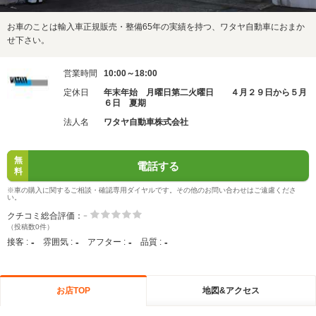
お車のことは輸入車正規販売・整備65年の実績を持つ、ワタヤ自動車におまか
せ下さい。
営業時間
10:00～18:00
定休日
年末年始 月曜日第二火曜日 ４月２９日から５月
６日 夏期
法人名
ワタヤ自動車株式会社
無
電話する
料
※車の購入に関するご相談・確認専用ダイヤルです。その他のお問い合わせはご遠慮くださ
い。
-
クチコミ総合評価：
（投稿数0件）
-
-
-
-
接客 :
雰囲気 :
アフター :
品質 :
お店TOP
地図&アクセス