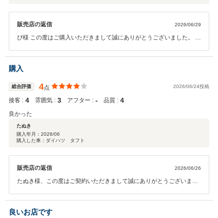
販売店の返信
2026/06/29
ぴ様 この度はご購入いただきまして誠にありがとうございました。 今
回はこのような高い評価をいただきまして、社員一同心から感謝して
おります。何かお困りの際はぜひお気軽にお立ち寄りください。 今後
とも、どうぞ宜しくお願い致します。
購入
4
総合評価
2026/06/24投稿
点
4
3
‐
4
接客 :
雰囲気 :
アフター :
品質 :
良かった
たぬき
購入年月：
2026/06
購入した車：ダイハツ タフト
販売店の返信
2026/06/26
たぬき様、この度はご契約いただきまして誠にありがとうございまし
た その後お車の状態はいかがでしょうか？ 今回はこのような高い評価
をいただきまして、社員一同心から感謝しております 何かお困りの際
はぜひお気軽にお立ち寄りください 今後とも、どうぞ宜しくお願い致
良いお店です