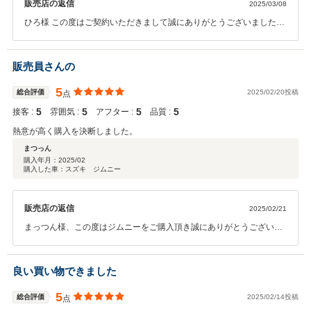
販売店の返信
2025/03/08
ひろ様 この度はご契約いただきまして誠にありがとうございました。
その後お車の状態はいかがでしょうか？ 今回はこのような高い評価を
いただきまして、社員一同心から感謝しております。何かお困りの際
はぜひお気軽にお立ち寄りください。今後とも、どうぞ宜しくお願い
販売員さんの
致します。
5
総合評価
2025/02/20投稿
点
5
5
5
5
接客 :
雰囲気 :
アフター :
品質 :
熱意が高く購入を決断しました。
まつっん
購入年月：
2025/02
購入した車：スズキ ジムニー
販売店の返信
2025/02/21
まっつん様、この度はジムニーをご購入頂き誠にありがとうございま
した！また高評価も頂き重ねてお礼申し上げます。今後とも変わらぬ
対応を続けて参りますので、点検、車検にと末永いお付き合いよろし
くお願いいたします！
良い買い物できました
5
総合評価
2025/02/14投稿
点