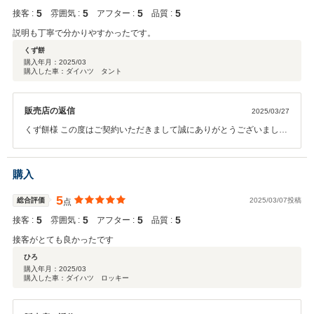
5
5
5
5
接客 :
雰囲気 :
アフター :
品質 :
説明も丁寧で分かりやすかったです。
くず餅
購入年月：
2025/03
購入した車：ダイハツ タント
販売店の返信
2025/03/27
くず餅様 この度はご契約いただきまして誠にありがとうございまし
た。その後お車の状態はいかがでしょうか？ 今回はこのような高い評
価をいただきまして、社員一同心から感謝しております。何かお困り
の際はぜひお気軽にお立ち寄りください。 今後とも、どうぞ宜しくお
購入
願い致します。
5
総合評価
2025/03/07投稿
点
5
5
5
5
接客 :
雰囲気 :
アフター :
品質 :
接客がとても良かったです
ひろ
購入年月：
2025/03
購入した車：ダイハツ ロッキー