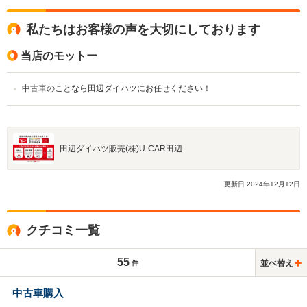
私たちはお客様の声を大切にしております
当店のモットー
中古車のことなら田辺ダイハツにお任せください！
田辺ダイハツ販売(株)U-CAR田辺
更新日
2024
年
12
月
12
日
クチコミ一覧
55
並べ替え
件
中古車購入