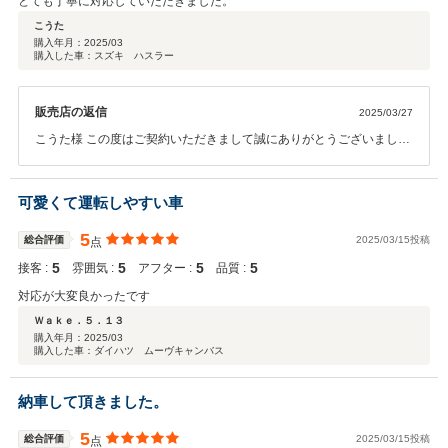
とても丁寧に対応していただきました。
こうた
購入年月：
2025/03
購入した車：スズキ ハスラー
販売店の返信
2025/03/27
こうた様 この度はご契約いただきまして誠にありがとうございまし
た。その後お車の状態はいかがですか？ 今回はこのような高い評価を
いただきまして、社員一同心から感謝しております。何かお困りの際
はぜひお気軽にお立ち寄りください。今後とも、どうぞ宜しくお願い
可愛くて運転しやすい車
致します。
5
総合評価
2025/03/15投稿
点
5
5
5
5
接客 :
雰囲気 :
アフター :
品質 :
対応が大変良かったです
Ｗａｋｅ．５．１３
購入年月：
2025/03
購入した車：ダイハツ ムーヴキャンバス
納車して頂きました。
5
総合評価
2025/03/15投稿
点