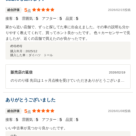
します。
5
総合評価
2026/02/15投稿
点
5
5
5
5
接客 :
雰囲気 :
アフター :
品質 :
家から近い店舗で、ずっと探してた車に出会えました。その車の説明も分か
りやすく教えてくれて、買ってホント良かったです。 色々カーセンサーで見
ましたが、近くの店舗で買えたのが良かったです。
のりのり
購入年月：
2025/12
購入した車：ダイハツ トール
販売店の返信
2026/02/19
のりのり様 先日は１ヶ月点検を受けていただきありがとうございまし
た。 今回はこのような高い評価をいただきまして、社員一同心から感
謝しております。何かお困りの際はぜひお気軽にお立ち寄りくださ
い。今後とも、どうぞ宜しくお願い致します。
ありがとうございました
5
総合評価
2026/01/08投稿
点
5
5
5
5
接客 :
雰囲気 :
アフター :
品質 :
いい中古車が見つかり良かったです。
ハル