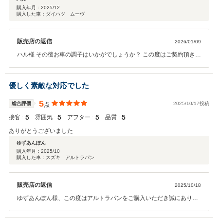
購入年月：
2025/12
購入した車：ダイハツ ムーヴ
販売店の返信
2026/01/09
ハル様 その後お車の調子はいかがでしょうか？ この度はご契約頂きま
して、誠にありがとうございます。また、このような高い評価のクチ
コミを頂き、大変うれしく思います。 お客様に喜んで頂けることが、
何よりも私共の励みになります。車内外のクリーニングやお車の細部
優しく素敵な対応でした
に渡るご説明も、今後より一層社員全員で徹底させたいと思っており
ます。またぜひお気軽にお立ち寄りください。 今後ともどうぞ宜しく
5
総合評価
2025/10/17投稿
点
お願い致します。
5
5
5
5
接客 :
雰囲気 :
アフター :
品質 :
ありがとうございました
ゆずあんぽん
購入年月：
2025/10
購入した車：スズキ アルトラパン
販売店の返信
2025/10/18
ゆずあんぽん様、この度はアルトラパンをご購入いただき誠にありが
とうございました！今後とも親切丁寧な対応を心がけて参ります。ま
た、当店はダイハツ車に限らずお取り扱い致しますので今後のメンテ