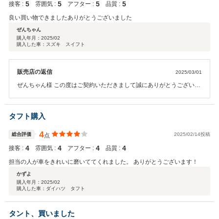
5
5
5
5
接客 :
雰囲気 :
アフター :
品質 :
良い買い物できましたありがとうございました
ぜんちゃん
購入年月：
2025/02
購入した車：スズキ スイフト
販売店の返信
2025/03/01
ぜんちゃん様 この度はご契約いただきまして誠にありがとうございま
した。その後お車の状態はいかがでしょうか？ 今回はこのような高い
評価をいただきまして、社員一同心から感謝しております。何かお困
りの際はぜひお気軽にお立ち寄りください。 今後とも、どうぞ宜しく
タフト購入
お願い致します。
4
総合評価
2025/02/14投稿
点
4
4
4
4
接客 :
雰囲気 :
アフター :
品質 :
担当の人が車をきれいに磨いててくれました。 ありがとうございます！
かずよ
購入年月：
2025/02
購入した車：ダイハツ タフト
タント、買いました