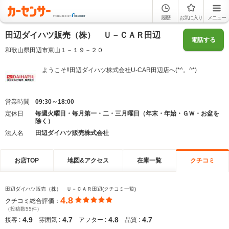
履歴
お気に入り
メニュー
田辺ダイハツ販売（株） Ｕ－ＣＡＲ田辺
電話する
和歌山県田辺市東山１－１９－２０
ようこそ!!田辺ダイハツ株式会社U-CAR田辺店へ(*^。^*)
営業時間
09:30～18:00
定休日
毎週火曜日・毎月第一・二・三月曜日（年末・年始・ＧＷ・お盆を
除く）
法人名
田辺ダイハツ販売株式会社
お店TOP
地図&アクセス
在庫一覧
クチコミ
田辺ダイハツ販売（株） Ｕ－ＣＡＲ田辺(クチコミ一覧)
4.8
クチコミ総合評価：
（投稿数55件）
4.9
4.7
4.8
4.7
接客 :
雰囲気 :
アフター :
品質 :