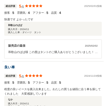
5
総合評価
2025/02/01投稿
点
5
4
5
4
接客 :
雰囲気 :
アフター :
品質 :
快適です よかったです
和歌山のばば
購入年月：
2024/11
購入した車：ダイハツ タント
販売店の返信
2025/02/02
和歌山のばば様 この度はタントのご購入ありがとうございました！ そ
の後快適に乗っていただいていて使い方も慣れてきたとのことで良か
ったです！ちょうどお客様にぴったりな中古車が当店に入庫いたしま
して、ご紹介できましたこと大変うれしく思います。今後とも点検、
良い車
車検にと末永いお付き合いよろしくお願いいたします！
5
総合評価
2024/11/24投稿
点
5
5
5
5
接客 :
雰囲気 :
アフター :
品質 :
程度の良いイースを購入出来ました。わたしの買うお値段に合う車を探して
くれました 大変感謝しています
なか
購入年月：
2024/11