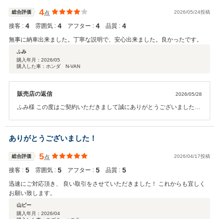
します
4
総合評価
2026/05/24投稿
点
4
4
4
4
接客 :
雰囲気 :
アフター :
品質 :
無事に納車出来ました。丁寧な説明で、安心出来ました。良かったです。
ふみ
購入年月：
2026/05
購入した車：ホンダ N-VAN
販売店の返信
2026/05/28
ふみ様 この度はご契約いただきまして誠にありがとうございました。
その後お車の状態はいかがでしょうか？ 今回はこのような高い評価を
いただきまして、社員一同心から感謝しております。何かお困りの際
はぜひお気軽にお立ち寄りください。 今後とも、どうぞ宜しくお願い
ありがとうございました！
致します。
5
総合評価
2026/04/17投稿
点
5
5
5
5
接客 :
雰囲気 :
アフター :
品質 :
迅速にご対応頂き、 良い取引をさせていただきました！ これからも宜しく
お願い致します。
山ピー
購入年月：
2026/04