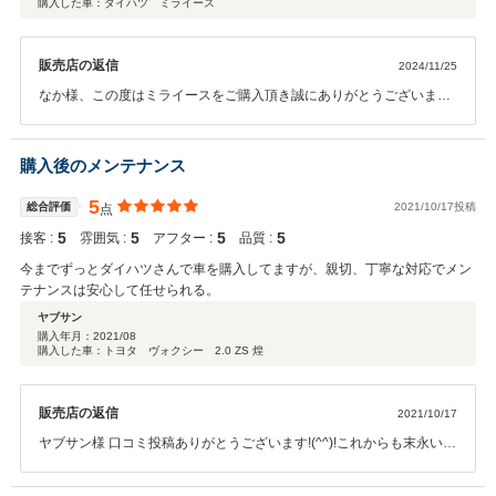
購入した車：ダイハツ ミライース
販売店の返信
2024/11/25
なか様、この度はミライースをご購入頂き誠にありがとうございまし
た！ご満足いただけるお車をご紹介出来てこちらとも嬉しく思いま
す。今後とも末永いお付き合いよろしくお願いいたします。
購入後のメンテナンス
5
総合評価
2021/10/17投稿
点
5
5
5
5
接客 :
雰囲気 :
アフター :
品質 :
今までずっとダイハツさんで車を購入してますが、親切、丁寧な対応でメン
テナンスは安心して任せられる。
ヤブサン
購入年月：
2021/08
購入した車：トヨタ ヴォクシー 2.0 ZS 煌
販売店の返信
2021/10/17
ヤブサン様 口コミ投稿ありがとうございます!(^^)!これからも末永いお
付き合いよろしくお願いします♪