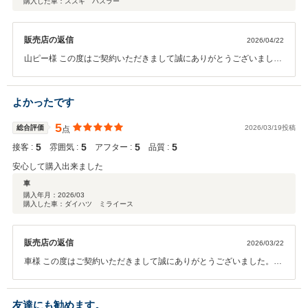
購入した車：スズキ ハスラー
販売店の返信
2026/04/22
山ピー様 この度はご契約いただきまして誠にありがとうございまし
た。その後お車の状態はいかがでしょうか？ 今回はこのような高い評
価をいただきまして、社員一同心から感謝しております。 何かお困り
の際はぜひお気軽にお立ち寄りください。 今後とも、どうぞ宜しくお
よかったです
願い致します。
5
総合評価
2026/03/19投稿
点
5
5
5
5
接客 :
雰囲気 :
アフター :
品質 :
安心して購入出来ました
車
購入年月：
2026/03
購入した車：ダイハツ ミライース
販売店の返信
2026/03/22
車様 この度はご契約いただきまして誠にありがとうございました。そ
の後お車の状態はいかがでしょうか？ 今回はこのような高い評価をい
ただきまして、社員一同心から感謝しております。何かお困りの際は
ぜひお気軽にお立ち寄りください。今後とも、どうぞ宜しくお願い致
友達にも勧めます。