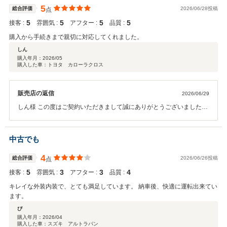
5
総合評価
2026/06/28投稿
点
5
5
5
5
接客 :
雰囲気 :
アフター :
品質 :
購入から手続きまで親切に対応してくれました。
しん
購入年月：
2026/05
購入した車：トヨタ カローラクロス
販売店の返信
2026/06/29
しん様 この度はご契約いただきまして誠にありがとうございました。
今回はこのような高い評価をいただきまして、社員一同心から感謝し
ております。何かお困りの際はぜひお気軽にお立ち寄りください。今
後とも、どうぞ宜しくお願い致します。
中古でも
4
総合評価
2026/06/26投稿
点
5
3
3
4
接客 :
雰囲気 :
アフター :
品質 :
キレイな外装内装で、とても満足しています。 納車後、快適に運転出来てい
ます。
ぴ
購入年月：
2026/04
購入した車：スズキ アルトラパン