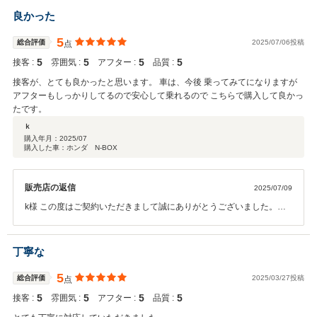
ナンスなども安心してお任せくださいませ！今後とも点検、車検にと
良かった
末永いお付き合いよろしくお願いいたします。
5
総合評価
2025/07/06投稿
点
5
5
5
5
接客 :
雰囲気 :
アフター :
品質 :
接客が、とても良かったと思います。 車は、今後 乗ってみてになりますが
アフターもしっかりしてるので安心して乗れるので こちらで購入して良かっ
たです。
ｋ
購入年月：
2025/07
購入した車：ホンダ N-BOX
販売店の返信
2025/07/09
k様 この度はご契約いただきまして誠にありがとうございました。そ
の後お車の状態はいかがでしょうか？ 今回はこのような高い評価をい
ただきまして、社員一同心から感謝しております。 何かお困りの際は
ぜひお気軽にお立ち寄りください。 今後とも、どうぞ宜しくお願い致
丁寧な
します。
5
総合評価
2025/03/27投稿
点
5
5
5
5
接客 :
雰囲気 :
アフター :
品質 :