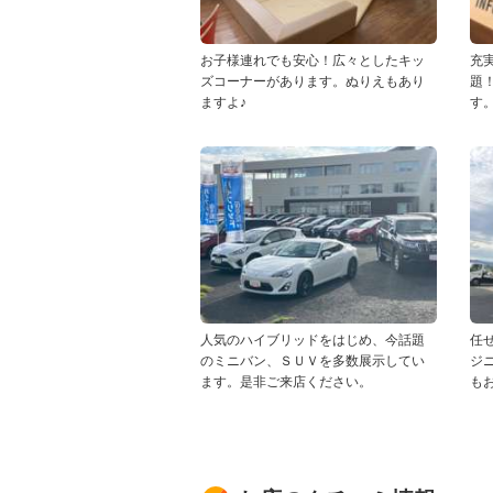
お子様連れでも安心！広々としたキッ
充
ズコーナーがあります。ぬりえもあり
題
ますよ♪
す
人気のハイブリッドをはじめ、今話題
任
のミニバン、ＳＵＶを多数展示してい
ジ
ます。是非ご来店ください。
も