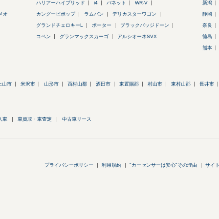
ハリアーハイブリッド
i4
バネット
WR-V
新潟
メオ
カングービボップ
ラムバン
デリカスターワゴン
静岡
グランドチェロキーL
ポーター
ブラックバッジドーン
奈良
コペン
グランマックスカーゴ
アルシオーネSVX
徳島
熊本
上山市
米沢市
山形市
西村山郡
酒田市
東置賜郡
村山市
東村山郡
長井市
入車
車買取・車査定
中古車リース
プライバシーポリシー
利用規約
"カーセンサーは安心"その理由
サイ