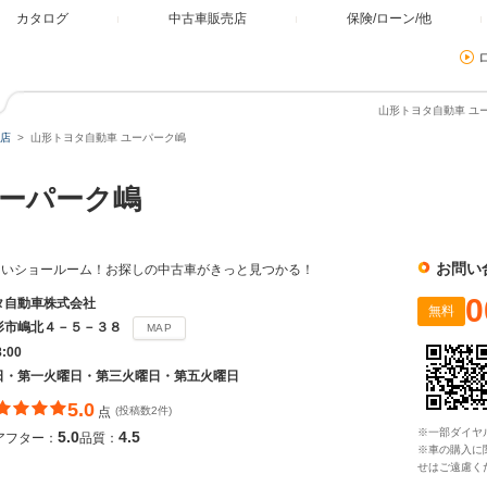
カタログ
中古車販売店
保険/ローン/他
山形トヨタ自動車 ユ
店
山形トヨタ自動車 ユーパーク嶋
ーパーク嶋
お問い
るいショールーム！お探しの中古車がきっと見つかる！
0
タ自動車株式会社
無料
形市嶋北４－５－３８
MAP
8:00
日・第一火曜日・第三火曜日・第五火曜日
5.0
点
(投稿数2件)
※一部ダイヤ
5.0
4.5
アフター：
品質：
※車の購入に
せはご遠慮く