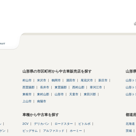
山形県の市区町村から中古車販売店を探す
山形
村山市
米沢市
鶴岡市
酒田市
尾花沢市
新庄市
山形ト
西置賜郡
長井市
東置賜郡
西村山郡
寒河江市
山形ト
東根市
東村山郡
山形市
天童市
東田川郡
山形ト
上山市
南陽市
車種から中古車を探す
都道
ル
2CV
デリカバン
ロードスター
ビトルボ
北海道
ゲン
ビッグサム
アルファスッド
ホーミー
茨城