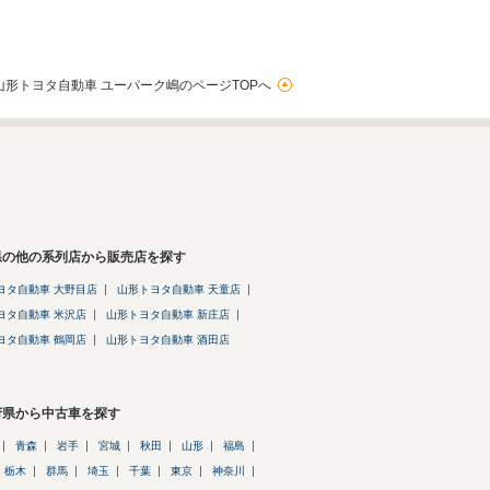
山形トヨタ自動車 ユーパーク嶋のページTOPへ
県の他の系列店から販売店を探す
ヨタ自動車 大野目店
山形トヨタ自動車 天童店
ヨタ自動車 米沢店
山形トヨタ自動車 新庄店
ヨタ自動車 鶴岡店
山形トヨタ自動車 酒田店
府県から中古車を探す
青森
岩手
宮城
秋田
山形
福島
栃木
群馬
埼玉
千葉
東京
神奈川