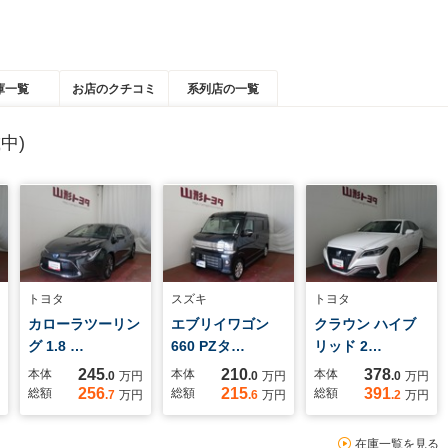
庫一覧
お店のクチコミ
系列店の一覧
中)
トヨタ
スズキ
トヨタ
カローラツーリン
エブリイワゴン
クラウン ハイブ
グ 1.8 …
660 PZタ…
リッド 2…
245
210
378
本体
本体
本体
.0
万円
.0
万円
.0
万円
256
215
391
総額
総額
総額
.7
万円
.6
万円
.2
万円
在庫一覧を見る