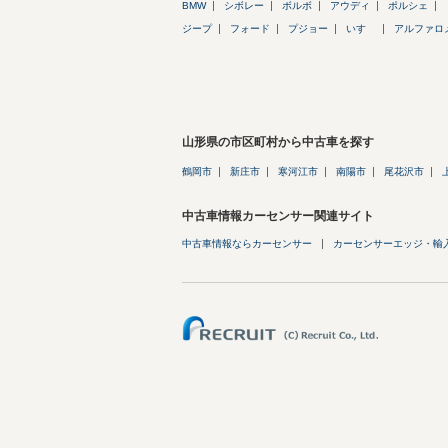
BMW
シボレー
ボルボ
アウディ
ポルシェ
ジープ
フォード
プジョー
いすゞ
アルファロ
山形県の市区町村から中古車を探す
鶴岡市
新庄市
寒河江市
南陽市
尾花沢市
中古車情報カーセンサー関連サイト
中古車情報ならカーセンサー
カーセンサーエッジ・輸