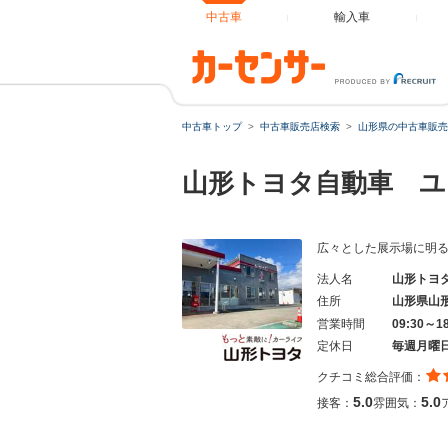
中古車
輸入車
中古車トップ
中古車販売店検索
山形県の中古車販売
山形トヨタ自動車 ユ
広々とした展示場に明
法人名
山形トヨ
住所
山形県山
営業時間
09:30～1
定休日
毎週月曜
クチコミ総合評価：
5.0
5.0
接客：
雰囲気：