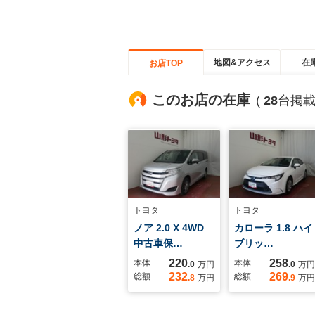
地図&アクセス
在
お店TOP
このお店の在庫
(
28
台掲載
トヨタ
トヨタ
ノア 2.0 X 4WD
カローラ 1.8 ハイ
中古車保…
ブリッ…
220
258
本体
本体
.0
万円
.0
万円
232
269
総額
総額
.8
万円
.9
万円