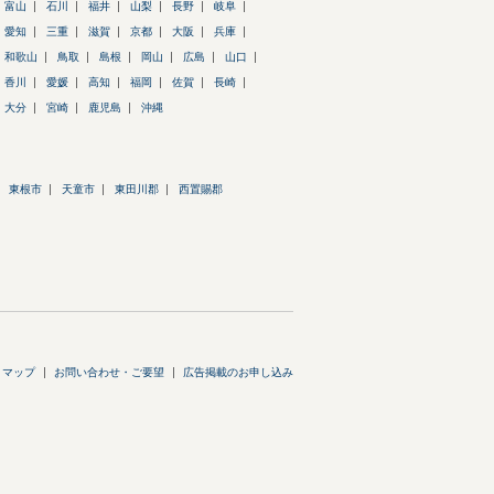
富山
石川
福井
山梨
長野
岐阜
愛知
三重
滋賀
京都
大阪
兵庫
和歌山
鳥取
島根
岡山
広島
山口
香川
愛媛
高知
福岡
佐賀
長崎
大分
宮崎
鹿児島
沖縄
東根市
天童市
東田川郡
西置賜郡
トマップ
お問い合わせ・ご要望
広告掲載のお申し込み