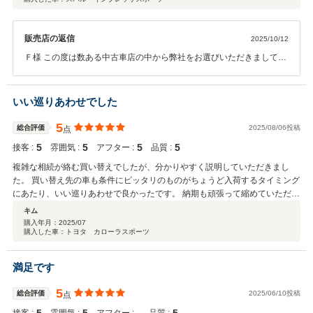
販売店の返信
2025/10/12
Ｆ様 この度は数ある中古車店の中から弊社をお選びいただきまして誠
にありがとうございました。 また高いご評価をいただき重ねて御礼申
し上げます。 今後もお客様満足を第一にスタッフ一同尽力してまいり
ますので、末永いお付き合いをお願いたします。 この度は誠にありが
いい巡りあわせでした
とうございました。
5
総合評価
2025/08/06投稿
点
5
5
5
5
接客 :
雰囲気 :
アフター :
品質 :
複雑な相続が絡む買い替えでしたが、分かりやすく説明していただきまし
た。 買い替え先の車も条件にピッタリのものがちょうど入荷するタイミング
にあたり、いい巡りあわせで良かったです。 納期も頑張って縮めていただ
き、全体的に満足のいく買い替えでした。ありがとうございました！
キム
購入年月：
2025/07
購入した車：トヨタ カローラスポーツ
満足です
5
総合評価
2025/06/10投稿
点