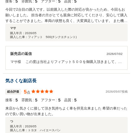
5
5
5
5
接客 :
雰囲気 :
アフター :
品質 :
今回で2台目の購入です。以前購入した際の対応が良かったため、今回もお
願いしました。 担当者の方がとても親身に対応してくださり、安心して購入
することができました。車両の状態も良く、大変満足しています。 また機会
がありましたらよろしくお願いいたします。
マサ
購入年月：
2026/05
購入した車：フィアット 500(チンクエチェント)
販売店の返信
2026/07/02
マサ様 この度は当社よりフィアット５００を御購入頂きまして、誠
にありがとうございます。 また、このような高い評価のクチコミを頂
き、大変うれしく思います。 お客様に喜んで頂けることが、何よりも
私共の励みになります。 今後とも、どうぞ宜しくお願い致します。
気さくな副店長
5
総合評価
2026/05/07投稿
点
5
5
5
5
接客 :
雰囲気 :
アフター :
品質 :
来店から気さくに接して頂き気持ちよく車を拝見出来ました 希望の車だった
ので良い買い物が出来ました。
つ
購入年月：
2026/05
購入した車：トヨタ ハイエースバン