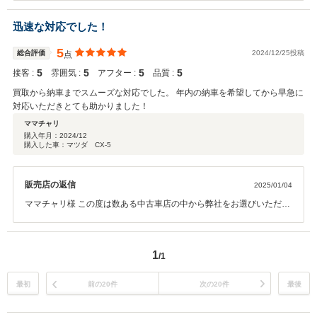
いただき重ねて御礼申し上げます。 今後もお客様満足を第一にスタッ
フ一同尽力してまいりますので、末永いお付き合いをお願いたしま
迅速な対応でした！
す。 この度は誠にありがとうございました。
5
総合評価
2024/12/25投稿
点
5
5
5
5
接客 :
雰囲気 :
アフター :
品質 :
買取から納車までスムーズな対応でした。 年内の納車を希望してから早急に
対応いただきとても助かりました！
ママチャリ
購入年月：
2024/12
購入した車：マツダ CX-5
販売店の返信
2025/01/04
ママチャリ様 この度は数ある中古車店の中から弊社をお選びいただき
まして誠にありがとうございました。 また、高いご評価をいただき重
ねて御礼申し上げます。 今後もお客様満足を第一にスタッフ一同尽力
してまいりますので何かございましたらお気軽に ご来店ください。 こ
1
/1
の度は誠にありがとうございました。
最初
前の20件
次の20件
最後