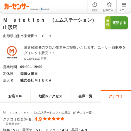
履歴
お気に入り
メニュー
Ｍ ｓｔａｔｉｏｎ （エムステーション）
無
電話する
料
山形店
山形県山形市東青田１－８－１
業界経験者のプロが愛車をご提案いたします。ユーザー買取車を
ダイレクト販売！！
(2025/12/27更新)
営業時間
09:00～19:00
定休日
毎週火曜日
法人名
株式会社ＭＩＵＲＡ
お店TOP
地図&アクセス
在庫一覧
クチコミ
Ｍ ｓｔａｔｉｏｎ （エムステーション）山形店 (クチコミ一覧)
4.9
クチコミ総合評価：
（投稿数10件）
5.0
5.0
4.9
4.9
接客 :
雰囲気 :
アフター :
品質 :