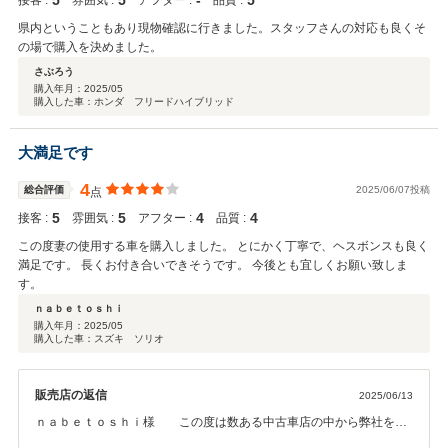
5
5
‐
5
接客 :
雰囲気 :
アフター :
品質 :
県内ということもあり現物確認に行きました。スタッフさんの対応も良くそ
の場で購入を決めました。
さぶろう
購入年月：
2025/05
購入した車：ホンダ フリードハイブリッド
大満足です
4
総合評価
2025/06/07投稿
点
5
5
4
4
接客 :
雰囲気 :
アフター :
品質 :
この度妻の使用する車を購入しました。 とにかく丁寧で、ヘスボンスも良く
満足です。 長くお付き合いできそうです。 今後とも宜しくお願い致しま
す。
ｎａｂｅｔｏｓｈｉ
購入年月：
2025/05
購入した車：スズキ ソリオ
販売店の返信
2025/06/13
ｎａｂｅｔｏｓｈｉ様 この度は数ある中古車店の中から弊社をお
選びいただきまして誠にありがとうございました。 また高いご評価を