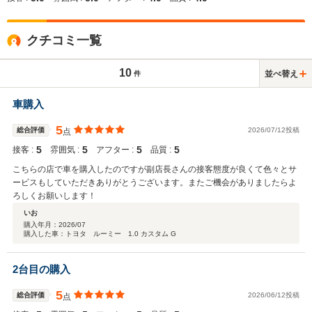
クチコミ一覧
10
並べ替え
件
車購入
5
総合評価
2026/07/12投稿
点
5
5
5
5
接客 :
雰囲気 :
アフター :
品質 :
こちらの店で車を購入したのですが副店長さんの接客態度が良くて色々とサ
ービスもしていただきありがとうございます。またご機会がありましたらよ
ろしくお願いします！
いお
購入年月：
2026/07
購入した車：トヨタ ルーミー 1.0 カスタム G
2台目の購入
5
総合評価
2026/06/12投稿
点