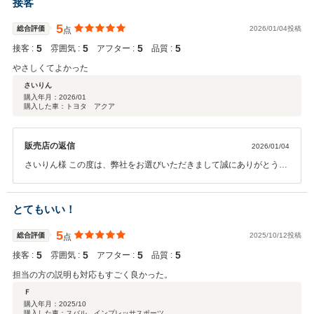
接客
願い致します。
5
総合評価
2026/01/04投稿
点
5
5
5
5
接客 :
雰囲気 :
アフター :
品質 :
やさしくてよかった
さいりん
購入年月：
2026/01
購入した車：トヨタ アクア
販売店の返信
2026/01/04
さいりん様 この度は、弊社をお選びいただきまして誠にありがとうご
ざいました。 また高いご評価をいただき重ねて御礼申し上げます。 今
後もお客様満足を第一にスタッフ一同尽力してまいりますので、末永
いお付き合いをお願いたします。 この度は誠にありがとうございまし
とてもいい！
た。
5
総合評価
2025/10/12投稿
点
5
5
5
5
接客 :
雰囲気 :
アフター :
品質 :
担当の方の説明も対応もすごく良かった。
Ｆ
購入年月：
2025/10
購入した車：スバル インプレッサスポーツ