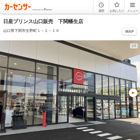
履歴
お気に入り
メニュー
日産プリンス山口販売 下関幡生店
山口県下関市生野町１－１－１０
MAP
1/5