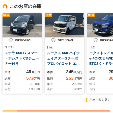
このお店の在庫
NEW
NEW
NEW
スバル
日産
日産
ステラ 660 G スマー
ルークス 660 ハイウ
エクストレイル 1
トアシスト CDチュー
ェイスターGターボ
e-4ORCE 4W
ナー付き
プロパイロット エデ
ETC2.0・ド
ィション 元社用車・
コーダー・全
49
245
2
本体
.0
万円
本体
.0
万円
本体
ドライブレコーダー・
ラ・プロパイ
57
253
3
総額
.6
万円
総額
.4
万円
総額
全周囲カメラ・
SOSコール
年式
2018
年
年式
2025
年
年式
ETC2.0・SOSコー
走行
7.9
万km
走行
946
km
走行
ル・シートヒーター・
ハンドルヒーター
在庫一覧を見る