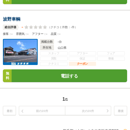
料
波野車輌
-
（クチコミ件数：
-
件）
総合評価
-
-
-
-
接客：
雰囲気：
アフター：
品質：
-
掲載台数
台
所在地
山口県
スタッフ
アフター
フェア
買取
保証
整備
クチコミ
クーポン
無
電話する
料
1
/1
最初
前の20件
次の20件
最後