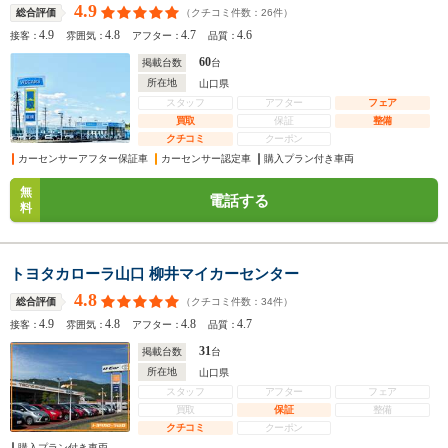
4.9
（クチコミ件数：
26
件）
総合評価
4.9
4.8
4.7
4.6
接客：
雰囲気：
アフター：
品質：
60
掲載台数
台
所在地
山口県
スタッフ
アフター
フェア
買取
保証
整備
クチコミ
クーポン
カーセンサーアフター保証車
カーセンサー認定車
購入プラン付き車両
無
電話する
料
トヨタカローラ山口 柳井マイカーセンター
4.8
（クチコミ件数：
34
件）
総合評価
4.9
4.8
4.8
4.7
接客：
雰囲気：
アフター：
品質：
31
掲載台数
台
所在地
山口県
スタッフ
アフター
フェア
買取
保証
整備
クチコミ
クーポン
購入プラン付き車両