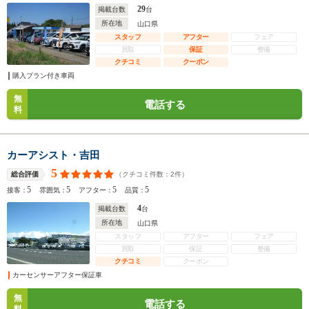
29
掲載台数
台
所在地
山口県
スタッフ
アフター
フェア
買取
保証
整備
クチコミ
クーポン
購入プラン付き車両
無
電話する
料
カーアシスト・吉田
5
（クチコミ件数：
2
件）
総合評価
5
5
5
5
接客：
雰囲気：
アフター：
品質：
4
掲載台数
台
所在地
山口県
スタッフ
アフター
フェア
買取
保証
整備
クチコミ
クーポン
カーセンサーアフター保証車
無
電話する