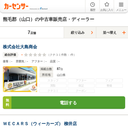
履歴
お気に入り
メニュー
熊毛郡（山口）の中古車販売店・ディーラー
7
絞り込み
並べ替え
店舗
株式会社大島商会
-
（クチコミ件数：
-
件）
総合評価
-
-
-
-
接客：
雰囲気：
アフター：
品質：
87
掲載台数
台
所在地
山口県
スタッフ
アフター
フェア
買取
保証
整備
クチコミ
クーポン
無
電話する
料
ＷＥＣＡＲＳ（ウィーカーズ） 柳井店