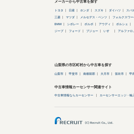
メーカーから中古車を探す
トヨタ
日産
ホンダ
スズキ
ダイハツ
スバ
三菱
マツダ
メルセデス・ベンツ
フォルクスワー
BMW
シボレー
ボルボ
アウディ
ポルシェ
ジープ
フォード
プジョー
いすゞ
アルファロ
山梨県の市区町村から中古車を探す
山梨市
甲斐市
南都留郡
大月市
笛吹市
甲
中古車情報カーセンサー関連サイト
中古車情報ならカーセンサー
カーセンサーエッジ・輸