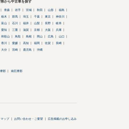
府県から中古車を探す
青森
岩手
宮城
秋田
山形
福島
栃木
群馬
埼玉
千葉
東京
神奈川
富山
石川
福井
山梨
長野
岐阜
愛知
三重
滋賀
京都
大阪
兵庫
和歌山
鳥取
島根
岡山
広島
山口
香川
愛媛
高知
福岡
佐賀
長崎
大分
宮崎
鹿児島
沖縄
摩郡
南巨摩郡
トマップ
お問い合わせ・ご要望
広告掲載のお申し込み