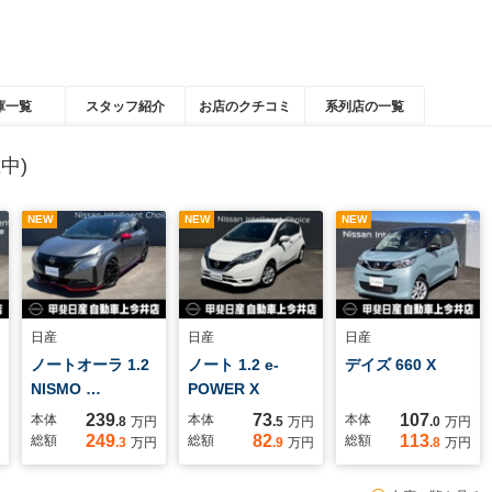
庫一覧
スタッフ紹介
お店のクチコミ
系列店の一覧
中)
NEW
NEW
NEW
日産
日産
日産
ノートオーラ 1.2
ノート 1.2 e-
デイズ 660 X
NISMO …
POWER X
239
73
107
本体
本体
本体
.8
万円
.5
万円
.0
万円
249
82
113
総額
総額
総額
.3
万円
.9
万円
.8
万円