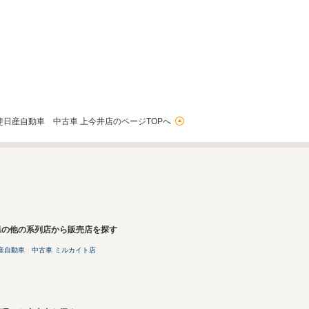
斐日産自動車 中古車 上今井店のページTOPへ
県の他の系列店から販売店を探す
産自動車 中古車 ミルカイト店