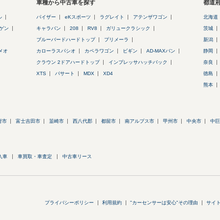
車種から中古車を探す
都道
ル
パイザー
eKスポーツ
ラグレイト
アテンザワゴン
北海道
ゲン
キャラバン
208
RV8
ガリュークラシック
茨城
ブルーバードハードトップ
プリメーラ
新潟
メオ
カローラスパシオ
カペラワゴン
ビギン
AD-MAXバン
静岡
クラウン 2ドアハードトップ
インプレッサハッチバック
奈良
XTS
パサート
MDX
XD4
徳島
熊本
府市
富士吉田市
韮崎市
西八代郡
都留市
南アルプス市
甲州市
中央市
中巨
入車
車買取・車査定
中古車リース
プライバシーポリシー
利用規約
"カーセンサーは安心"その理由
サイ