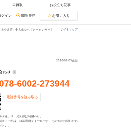
車買取
お役立ち記事
ログイン
閲覧履歴
お気に入り
サイトマップ
上今井店 | 中古車なら【カーセンサー】
2026/08/03更新
合わせ
078-6002-273944
電話番号を読み取る
ル回線、IP・光回線は利用不可。
関するご相談・確認専用ダイヤルです。その他のお問い合わ
ださい。