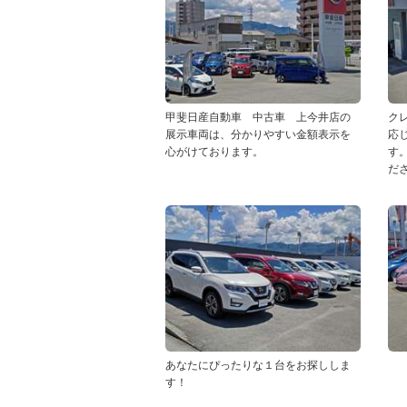
甲斐日産自動車 中古車 上今井店の
ク
展示車両は、分かりやすい金額表示を
応
心がけております。
す
だ
あなたにぴったりな１台をお探ししま
す！