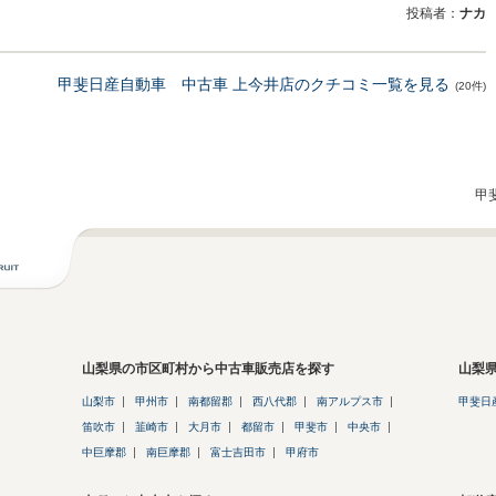
投稿者：
ナカ
甲斐日産自動車 中古車 上今井店のクチコミ一覧を見る
(20件)
甲
山梨県の市区町村から中古車販売店を探す
山梨
山梨市
甲州市
南都留郡
西八代郡
南アルプス市
甲斐日
笛吹市
韮崎市
大月市
都留市
甲斐市
中央市
中巨摩郡
南巨摩郡
富士吉田市
甲府市