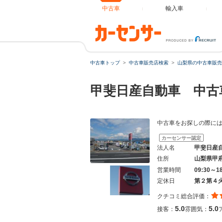
中古車
輸入車
中古車トップ
中古車販売店検索
山梨県の中古車販売
甲斐日産自動車 中古
中古車をお探しの際には
カーセンサー認定
法人名
甲斐日産
住所
山梨県甲
営業時間
09:30～
定休日
第２第４
クチコミ総合評価：
5.0
5.0
接客：
雰囲気：