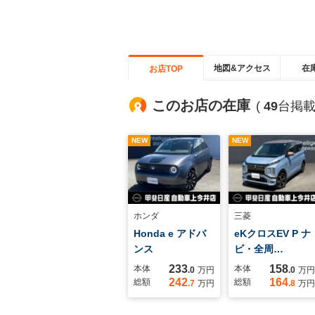
地図&アクセス
在
お店TOP
このお店の在庫
(
49
台掲載
NEW
NEW
ホンダ
三菱
Honda e アドバ
eKクロスEV P ナ
ンス
ビ・全周…
233
158
本体
本体
.0
万円
.0
万円
242
164
総額
総額
.7
万円
.8
万円