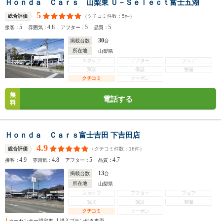
Ｈｏｎｄａ Ｃａｒｓ 山梨東 Ｕ－Ｓｅｌｅｃｔ富士五湖
5
（クチコミ件数：
5
件）
総合評価
5
4.8
5
5
接客：
雰囲気：
アフター：
品質：
30
掲載台数
台
所在地
山梨県
スタッフ
アフター
フェア
買取
保証
整備
クチコミ
クーポン
無
電話する
料
Ｈｏｎｄａ Ｃａｒｓ富士吉田 下吉田店
4.9
（クチコミ件数：
16
件）
総合評価
4.9
4.8
5
4.7
接客：
雰囲気：
アフター：
品質：
13
掲載台数
台
所在地
山梨県
スタッフ
アフター
フェア
買取
保証
整備
クチコミ
クーポン
カーセンサー認定車
購入プラン付き車両