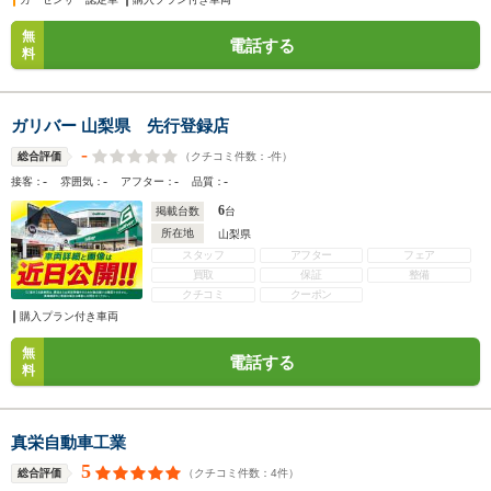
無
電話する
料
ガリバー 山梨県 先行登録店
-
（クチコミ件数：
-
件）
総合評価
-
-
-
-
接客：
雰囲気：
アフター：
品質：
6
掲載台数
台
所在地
山梨県
スタッフ
アフター
フェア
買取
保証
整備
クチコミ
クーポン
購入プラン付き車両
無
電話する
料
真栄自動車工業
5
（クチコミ件数：
4
件）
総合評価