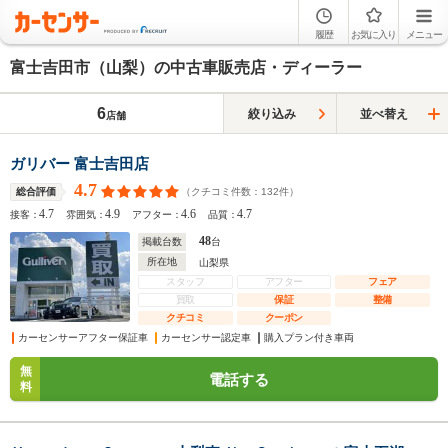
履歴
お気に入り
メニュー
富士吉田市（山梨）の中古車販売店・ディーラー
6
絞り込み
並べ替え
店舗
ガリバー 富士吉田店
4.7
（クチコミ件数：
132
件）
総合評価
4.7
4.9
4.6
4.7
接客：
雰囲気：
アフター：
品質：
48
掲載台数
台
所在地
山梨県
スタッフ
アフター
フェア
買取
保証
整備
クチコミ
クーポン
カーセンサーアフター保証車
カーセンサー認定車
購入プラン付き車両
無
電話する
料