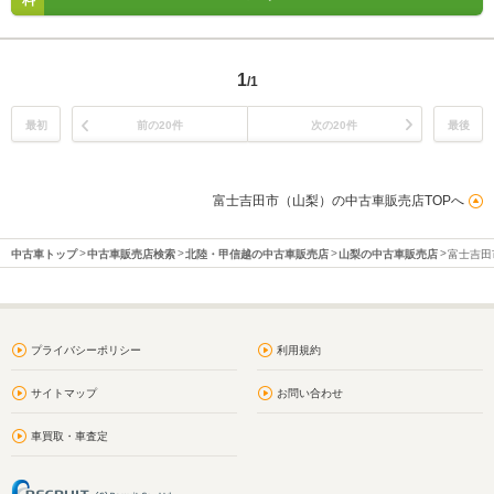
料
1
/1
最初
前の20件
次の20件
最後
富士吉田市（山梨）の中古車販売店TOPへ
中古車トップ
中古車販売店検索
北陸・甲信越の中古車販売店
山梨の中古車販売店
富士吉田
プライバシーポリシー
利用規約
サイトマップ
お問い合わせ
車買取・車査定