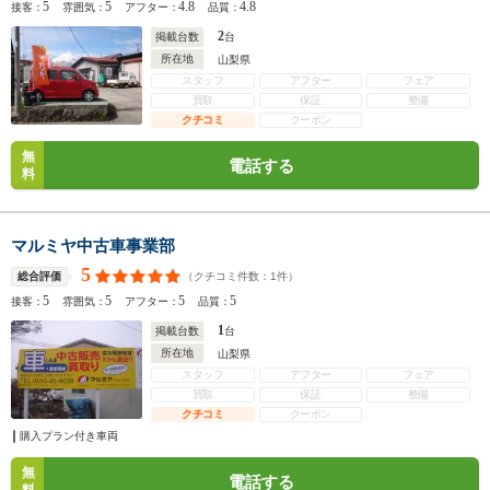
5
5
4.8
4.8
接客：
雰囲気：
アフター：
品質：
2
掲載台数
台
所在地
山梨県
スタッフ
アフター
フェア
買取
保証
整備
クチコミ
クーポン
無
電話する
料
マルミヤ中古車事業部
5
（クチコミ件数：
1
件）
総合評価
5
5
5
5
接客：
雰囲気：
アフター：
品質：
1
掲載台数
台
所在地
山梨県
スタッフ
アフター
フェア
買取
保証
整備
クチコミ
クーポン
購入プラン付き車両
無
電話する