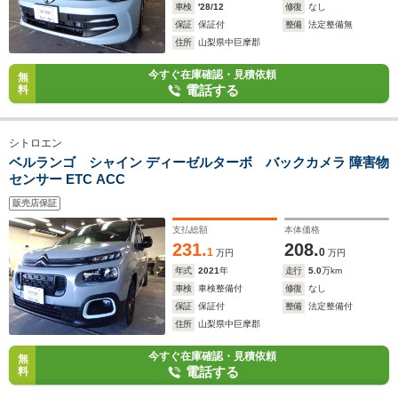
車検
'28/12
修復
なし
保証
保証付
整備
法定整備無
住所
山梨県中巨摩郡
今すぐ在庫確認・見積依頼
無
電話する
料
シトロエン
ベルランゴ シャイン ディーゼルターボ バックカメラ 障害物
センサー ETC ACC
販売店保証
支払総額
本体価格
231.
208.
1
0
万円
万円
年式
2021
年
走行
5.0
万km
車検
車検整備付
修復
なし
保証
保証付
整備
法定整備付
住所
山梨県中巨摩郡
今すぐ在庫確認・見積依頼
無
電話する
料