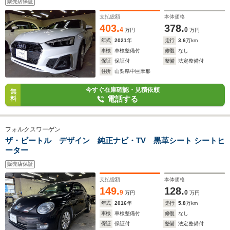
販売店保証
支払総額
本体価格
403.
378.
4
0
万円
万円
年式
2021
年
走行
3.6
万km
車検
車検整備付
修復
なし
保証
保証付
整備
法定整備付
住所
山梨県中巨摩郡
今すぐ在庫確認・見積依頼
無
電話する
料
フォルクスワーゲン
ザ・ビートル デザイン 純正ナビ・TV 黒革シート シートヒ
ーター
販売店保証
支払総額
本体価格
149.
128.
9
0
万円
万円
年式
2016
年
走行
5.8
万km
車検
車検整備付
修復
なし
保証
保証付
整備
法定整備付