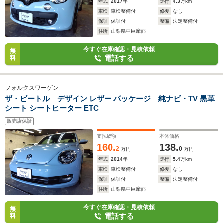
年式
2017
年
走行
4.3
万km
車検
車検整備付
修復
なし
保証
保証付
整備
法定整備付
住所
山梨県中巨摩郡
今すぐ在庫確認・見積依頼
無
電話する
料
フォルクスワーゲン
ザ・ビートル デザイン レザー パッケージ 純ナビ・TV 黒革
シート シートヒーター ETC
販売店保証
支払総額
本体価格
160.
138.
2
0
万円
万円
年式
2014
年
走行
5.4
万km
車検
車検整備付
修復
なし
保証
保証付
整備
法定整備付
住所
山梨県中巨摩郡
今すぐ在庫確認・見積依頼
無
電話する
料