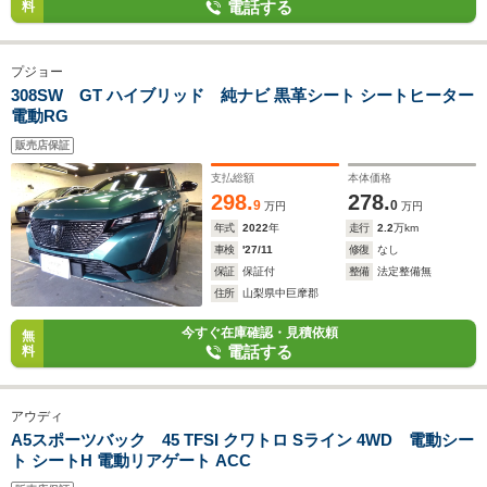
電話する
料
プジョー
308SW GT ハイブリッド 純ナビ 黒革シート シートヒーター
電動RG
販売店保証
支払総額
本体価格
298.
278.
9
0
万円
万円
年式
2022
年
走行
2.2
万km
車検
'27/11
修復
なし
保証
保証付
整備
法定整備無
住所
山梨県中巨摩郡
今すぐ在庫確認・見積依頼
無
電話する
料
アウディ
A5スポーツバック 45 TFSI クワトロ Sライン 4WD 電動シー
ト シートH 電動リアゲート ACC