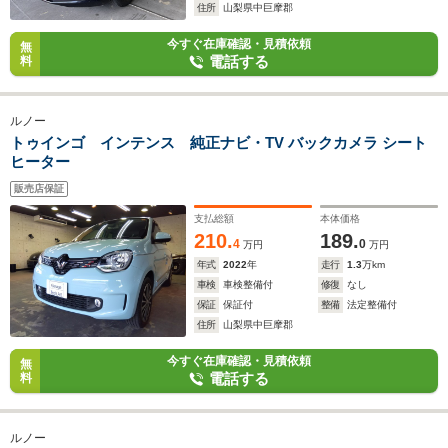
住所
山梨県中巨摩郡
今すぐ在庫確認・見積依頼
無
電話する
料
ルノー
トゥインゴ インテンス 純正ナビ・TV バックカメラ シート
ヒーター
販売店保証
支払総額
本体価格
210.
189.
4
0
万円
万円
年式
2022
年
走行
1.3
万km
車検
車検整備付
修復
なし
保証
保証付
整備
法定整備付
住所
山梨県中巨摩郡
今すぐ在庫確認・見積依頼
無
電話する
料
ルノー