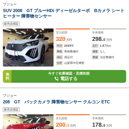
プジョー
SUV 2008 GT ブルーHDi ディーゼルターボ Bカメラ シート
ヒーター 障害物センサー
販売店保証
支払総額
本体価格
320
298.
0
万円
万円
年式
2025
年
走行
1.8
万km
車検
車検整備付
修復
なし
保証
保証付
整備
法定整備付
住所
山梨県中巨摩郡
今すぐ在庫確認・見積依頼
無
電話する
料
プジョー
208 GT バックカメラ 障害物センサー クルコン ETC
販売店保証
支払総額
本体価格
200.
178.
3
0
万円
万円