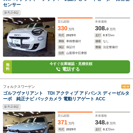
センサー
販売店保証
支払総額
本体価格
330
308.
0
万円
万円
年式
2025
年
走行
0.9
万km
車検
車検整備付
修復
なし
保証
保証付
整備
法定整備付
住所
山梨県中巨摩郡
今すぐ在庫確認・見積依頼
無
電話する
料
フォルクスワーゲン
NEW
ゴルフヴァリアント TDI アクティブ アドバンス ディーゼルタ
ーボ 純正ナビ バックカメラ 電動リアゲート ACC
販売店保証
支払総額
本体価格
371
348.
0
万円
万円
年式
2025
年
走行
0.2
万km