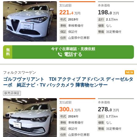
支払総額
本体価格
221.
198.
4
0
万円
万円
年式
2019
年
走行
2.1
万km
車検
車検整備付
修復
なし
保証
保証付
整備
法定整備付
住所
山梨県中巨摩郡
今すぐ在庫確認・見積依頼
無
電話する
料
フォルクスワーゲン
NEW
ゴルフヴァリアント TDI アクティブ アドバンス ディーゼルタ
ーボ 純正ナビ・TV バックカメラ 障害物センサー
販売店保証
支払総額
本体価格
300.
278.
1
0
万円
万円
年式
2024
年
走行
1.7
万km
車検
車検整備付
修復
なし
保証
保証付
整備
法定整備付
住所
山梨県中巨摩郡