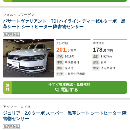
フォルクスワーゲン
パサートヴァリアント TDI ハイライン ディーゼルターボ 黒
革シート シートヒーター 障害物センサー
販売店保証
支払総額
本体価格
201.
178.
5
0
万円
万円
年式
2019
年
走行
3.9
万km
車検
車検整備付
修復
あり
保証
保証付
整備
法定整備付
住所
山梨県中巨摩郡
今すぐ在庫確認・見積依頼
無
電話する
料
アルファ ロメオ
ジュリア 2.0 ターボ スーパー 黒革シート シートヒーター 障
害物センサー
販売店保証