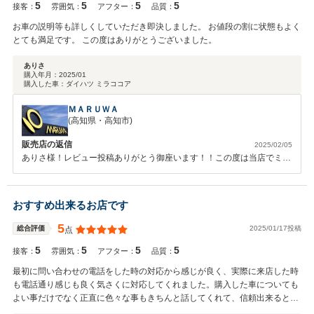
5
5
5
5
接客：
雰囲気：
アフター：
品質：
お車の説明等も詳しくしていただき即決しました。 お値段の割に状態もよく
とても満足です。 この度はありがとうございました。
ありさ
購入年月：
2025/01
購入した車：
ダイハツ ミラココア
ＭＡＲＵＷＡ
(高知県・高知市)
販売店の返信
2025/02/05
ありさ様！レビュー投稿ありがとう御座います！！この度は当店でミラ
ココアをご購入いただきましてありがとうございます。!(^^)!お車の方も
気に入っていただいて大変嬉しいです。(*^^)vまた、このような高評価
☆をいただきましてありがとうございます。今後もありさ様にご満足い
おすすめ出来るお店です
ただけるように精一杯、対応させて戴きますのでよろしくお願いいたし
ます。また、オイル交換も無料になっておりますので、ぜひご来店して
5
2025/01/17投稿
総合評価
点
下さい。(*^^*)今後も末永いお付き合いお願い致します。
5
5
5
5
接客：
雰囲気：
アフター：
品質：
最初に問い合わせの電話をした時の対応から感じが良く、実際に来店した時
も電話通り感じも良く気さくに対応してくれました。購入した車についても
よい事だけでなく正直に色々な事もきちんと話してくれて、信頼出来ると思
い購入を決めました。今後もこちらを利用したいし友人・知人にも自信をも