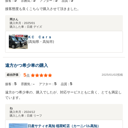
5
5
5
5
接客：
雰囲気：
アフター：
品質：
接客態度も良くこちらで購入させて頂きました。
岡さん
購入年月：
2025/01
購入した車：
日産 デイズ
ＫＣ Ｃａｒｓ
(高知県・高知市)
遠方かつ希少車の購入
5
2025/01/02投稿
総合評価
点
5
-
5
5
接客：
雰囲気：
アフター：
品質：
遠方かつ希少車の、購入でしたが、対応サービスともに良く、とても満足し
ています。
ね
購入年月：
2024/12
購入した車：
日産 リーフ
日産サティオ高知 稲荷町店（カーニバル高知）