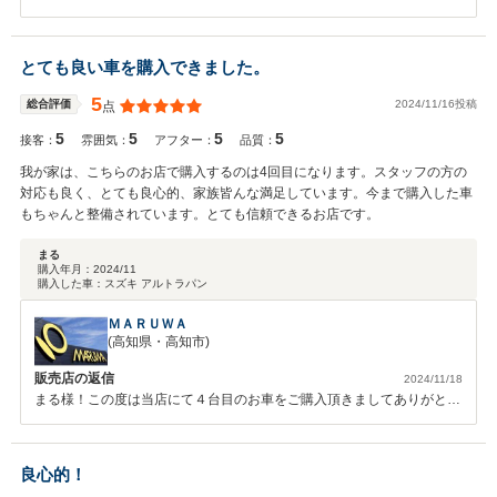
します。
とても良い車を購入できました。
5
2024/11/16投稿
総合評価
点
5
5
5
5
接客：
雰囲気：
アフター：
品質：
我が家は、こちらのお店で購入するのは4回目になります。スタッフの方の
対応も良く、とても良心的、家族皆んな満足しています。今まで購入した車
もちゃんと整備されています。とても信頼できるお店です。
まる
購入年月：
2024/11
購入した車：
スズキ アルトラパン
ＭＡＲＵＷＡ
(高知県・高知市)
販売店の返信
2024/11/18
まる様！この度は当店にて４台目のお車をご購入頂きましてありがとう
ございます。!(^^)!また、このような高評価☆を頂きまして大変嬉しいで
す。(*^▽^*)今後も今まで以上に、ご満足頂けるように対応させて頂き
ますので、末永いお付き合いよろしくお願い致します。
良心的！