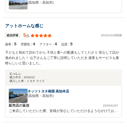
(高知県・高知市)
アットホームな感じ
5
2024/12/28投稿
総合評価
点
5
4
4
5
接客：
雰囲気：
アフター：
品質：
子どもと初めて訪れてから 子供と妻への配慮もしてくださり 安心して話が
進めれました！ 山下さんもご丁寧に説明していただき 接客もサービスも素
晴らしいと思いました。
にっしぃ
購入年月：
2024/12
購入した車：
トヨタ ライズ
ネッツトヨタ南国 高知本店
(高知県・高知市)
販売店の返信
2025/01/07
ご来店していただいた際、皆様が安心していただけるよう心がけており
ます。車の話だけが私たちの仕事とは考えず、皆様に喜んでもらえるよ
うに追及していくことが使命だと思ってこれからも頑張っていきます。