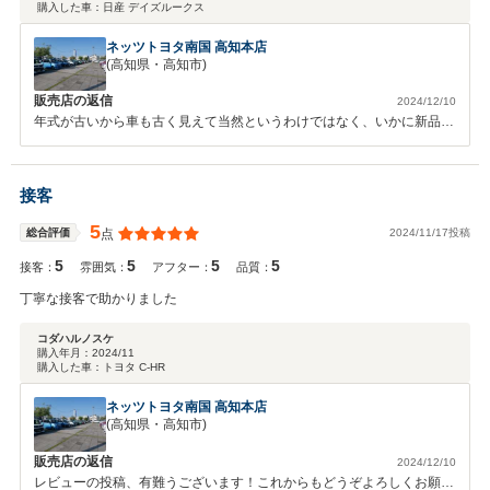
購入した車：
日産 デイズルークス
ネッツトヨタ南国 高知本店
(高知県・高知市)
販売店の返信
2024/12/10
年式が古いから車も古く見えて当然というわけではなく、いかに新品に
近づけるかという思いで準備をさせていただいております。当社のまる
まるクリンのサービスも皆さまから好評をいただいていますので、納車
後も折々の車のメンテナンスでぜひご利用お待ちしております。
接客
5
2024/11/17投稿
総合評価
点
5
5
5
5
接客：
雰囲気：
アフター：
品質：
丁寧な接客で助かりました
コダハルノスケ
購入年月：
2024/11
購入した車：
トヨタ C-HR
ネッツトヨタ南国 高知本店
(高知県・高知市)
販売店の返信
2024/12/10
レビューの投稿、有難うございます！これからもどうぞよろしくお願い