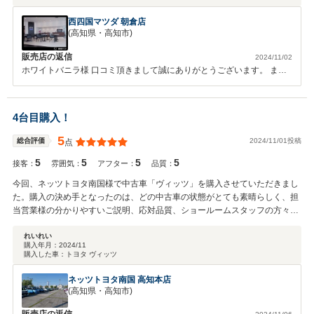
西四国マツダ 朝倉店
(高知県・高知市)
販売店の返信
2024/11/02
ホワイトバニラ様 口コミ頂きまして誠にありがとうございます。 また
先日は一カ月点検にご入庫もありがとうございました。 お車も気に入
って乗って下さっているという事で 安心致しました。 また分からない
所などございましたら何なりとお申し付け下さいませ。 今後とも宜し
4台目購入！
くお願い致します。
5
2024/11/01投稿
総合評価
点
5
5
5
5
接客：
雰囲気：
アフター：
品質：
今回、ネッツトヨタ南国様で中古車「ヴィッツ」を購入させていただきまし
た。購入の決め手となったのは、どの中古車の状態がとても素晴らしく、担
当営業様の分かりやすいご説明、応対品質、ショールームスタッフの方々の
明るい笑顔、元気な挨拶がとても素晴らしかったからです！ 他ディーラーと
は違い、ネッツトヨタ南国様は「中古車返品制度」を設けているようで、
れいれい
購入年月：
2024/11
「気に入らないなど、どんな理由でも返品可能」とのことですごく驚きまし
購入した車：
トヨタ ヴィッツ
た。それほどお客様の事を第一にお考えになられているお店なんだと思いま
した。 次回、車を購入する際にはまたネッツトヨタ南国様をご利用させてい
ネッツトヨタ南国 高知本店
ただきたいと思ってあります。
(高知県・高知市)