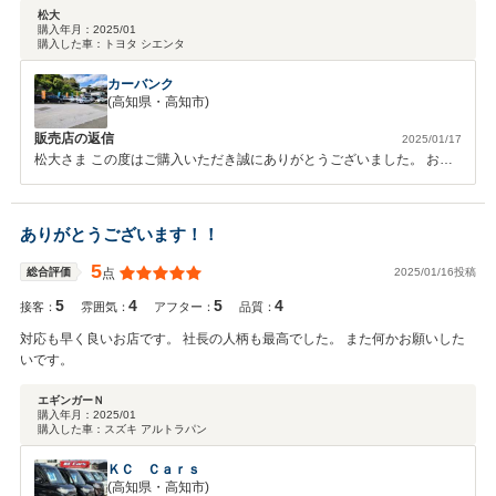
っておすすめ出来るお店です。
松大
購入年月：
2025/01
購入した車：
トヨタ シエンタ
カーバンク
(高知県・高知市)
販売店の返信
2025/01/17
松大さま この度はご購入いただき誠にありがとうございました。 お車
も気に入っていただいているようで安心しました。 また、過分な評価
まで頂戴しまして恐縮です。今後もお車のことは何なりとお申し付けく
ださい。 宜しくお願い致します。
ありがとうございます！！
5
2025/01/16投稿
総合評価
点
5
4
5
4
接客：
雰囲気：
アフター：
品質：
対応も早く良いお店です。 社長の人柄も最高でした。 また何かお願いした
いです。
エギンガーＮ
購入年月：
2025/01
購入した車：
スズキ アルトラパン
ＫＣ Ｃａｒｓ
(高知県・高知市)