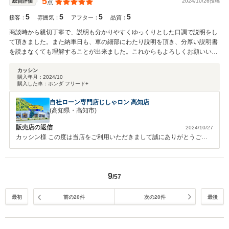
5
2024/10/26投稿
総合評価
点
5
5
5
5
接客：
雰囲気：
アフター：
品質：
商談時から親切丁寧で、説明も分かりやすくゆっくりとした口調で説明をし
て頂きました。また納車日も、車の細部にわたり説明を頂き、分厚い説明書
を読まなくても理解することが出来ました。これからもよろしくお願いいた
します。
カッシン
購入年月：
2024/10
購入した車：
ホンダ フリード+
自社ローン専門店じしゃロン 高知店
(高知県・高知市)
販売店の返信
2024/10/27
カッシン様 この度は当店をご利用いただきまして誠にありがとうござ
いました。 またご不明な点がありましたらいつでもご連絡いただけれ
ばと思います。 宜しくお願いします
9
/57
最初
前の20件
次の20件
最後