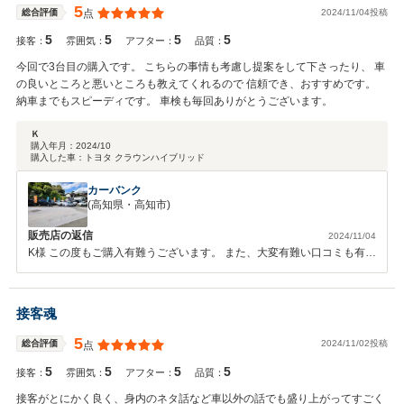
5
2024/11/04投稿
総合評価
点
5
5
5
5
接客：
雰囲気：
アフター：
品質：
今回で3台目の購入です。 こちらの事情も考慮し提案をして下さったり、 車
の良いところと悪いところも教えてくれるので 信頼でき、おすすめです。
納車までもスピーディです。 車検も毎回ありがとうございます。
Ｋ
購入年月：
2024/10
購入した車：
トヨタ クラウンハイブリッド
カーバンク
(高知県・高知市)
販売店の返信
2024/11/04
K様 この度もご購入有難うございます。 また、大変有難い口コミも有難
うございます。 今後もお車のことは全て当店にお任せいただけると幸
甚です。宜しくお願い致します。
接客魂
5
2024/11/02投稿
総合評価
点
5
5
5
5
接客：
雰囲気：
アフター：
品質：
接客がとにかく良く、身内のネタ話など車以外の話でも盛り上がってすごく