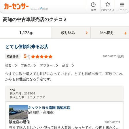
履歴
お気に入り
メニュー
高知の中古車販売店のクチコミ
1,125
絞り込み
並べ替え
件
とても信頼出来るお店
5
2025/02/01投稿
総合評価
点
5
5
5
5
接客：
雰囲気：
アフター：
品質：
今までに数台購入でお世話になっています。とても信頼出来て、家族でこれ
からもお世話になる予定です。
やま
購入年月：
2025/02
購入した車：
トヨタ アクア
ネッツトヨタ南国 高知本店
(高知県・高知市)
販売店の返信
2025/02/03
当社で購入をしたいと仰って頂き大変嬉しかったです。今後も末永くよ