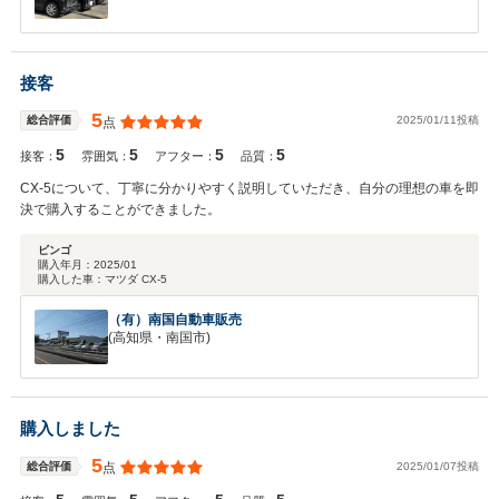
接客
5
2025/01/11投稿
総合評価
点
5
5
5
5
接客：
雰囲気：
アフター：
品質：
CX-5について、丁寧に分かりやすく説明していただき、自分の理想の車を即
決で購入することができました。
ビンゴ
購入年月：
2025/01
購入した車：
マツダ CX-5
（有）南国自動車販売
(高知県・南国市)
購入しました
5
2025/01/07投稿
総合評価
点