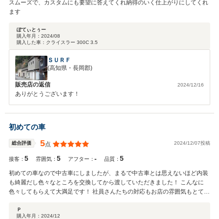
スムーズで、カスタムにも要望に答えてくれ納得のいく仕上がりにしてくれ
ます
ぽてぃとぅー
購入年月：
2024/08
購入した車：
クライスラー 300C 3.5
ＳＵＲＦ
(高知県・長岡郡)
販売店の返信
2024/12/16
ありがとうございます！
初めての車
5
2024/12/07投稿
総合評価
点
5
5
-
5
接客：
雰囲気：
アフター：
品質：
初めての車なので中古車にしましたが、まるで中古車とは思えないほど内装
も綺麗だし色々なところを交換してから渡していただきました！ こんなに
色々してもらえて大満足です！ 社員さんたちの対応もお店の雰囲気もとても
良かったです！ ありがとうございました！
Ｐ
購入年月：
2024/12