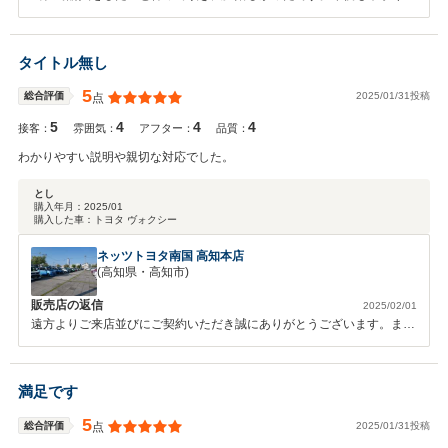
ろしくお願いします！
タイトル無し
5
2025/01/31投稿
総合評価
点
5
4
4
4
接客：
雰囲気：
アフター：
品質：
わかりやすい説明や親切な対応でした。
とし
購入年月：
2025/01
購入した車：
トヨタ ヴォクシー
ネッツトヨタ南国 高知本店
(高知県・高知市)
販売店の返信
2025/02/01
遠方よりご来店並びにご契約いただき誠にありがとうございます。また
何かございましたらご連絡ください。これからもよろしくお願い致しま
す。
満足です
5
2025/01/31投稿
総合評価
点