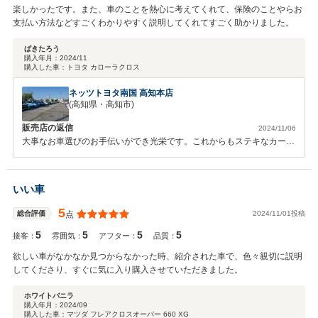
楽しかったです。また、車のことを熱心に考えてくれて、保険のことやらお
支払い方法などすごくわかりやすく説明してくれてすごく助かりました。
ぱきたろう
購入年月：
2024/11
購入した車：
トヨタ カローラクロス
ネッツトヨタ南国 高知本店
(高知県・高知市)
販売店の返信
2024/11/06
大事なお車選びのお手伝いができ光栄です。これからもステキなカーラ
イフが送れるよう全力でサポートして参ります。
いい車
5
2024/11/01投稿
総合評価
点
5
5
5
5
接客：
雰囲気：
アフター：
品質：
欲しい車がなかなか見つからなかった時、紹介された車で、色々親切に説明
してくださり、すぐに気に入り購入させていただきました。
ホワイトバニラ
購入年月：
2024/09
購入した車：
マツダ フレアクロスオーバー 660 XG