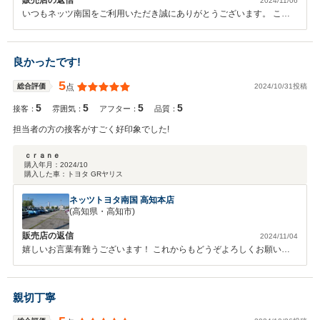
販売店の返信
2024/11/06
いつもネッツ南国をご利用いただき誠にありがとうございます。 これ
からも誠心誠意努めて参ります。
良かったです!
5
2024/10/31投稿
総合評価
点
5
5
5
5
接客：
雰囲気：
アフター：
品質：
担当者の方の接客がすごく好印象でした!
ｃｒａｎｅ
購入年月：
2024/10
購入した車：
トヨタ GRヤリス
ネッツトヨタ南国 高知本店
(高知県・高知市)
販売店の返信
2024/11/04
嬉しいお言葉有難うございます！ これからもどうぞよろしくお願い致
します！
親切丁寧