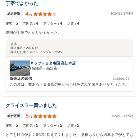
丁寧でよかった
4
2024/12/17投稿
総合評価
点
5
4
4
4
接客：
雰囲気：
アフター：
品質：
説明が丁寧でわかりやすかった。
まる
購入年月：
2024/12
購入した車：
スバル インプレッサXV
ネッツトヨタ南国 高知本店
(高知県・高知市)
販売店の返信
2025/01/08
この度は、数あるトヨタ店の中から当社を選んで頂きありがとうござい
ます。ステキなカーライフを送って頂けるようこれからもサポートさせ
てください！
クライスラー買いました
5
2024/12/16投稿
総合評価
点
5
5
5
5
接客：
雰囲気：
アフター：
品質：
とても対応がよく要望に答えてくれました。 見積もりから納車までがとても