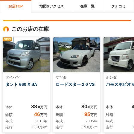
お店TOP
地図&アクセス
在庫一覧
クチコミ
このお店の在庫
NEW
ダイハツ
マツダ
ホンダ
タント 660 X SA
ロードスター 2.0 VS
バモスホビオ 6
38
80
本体
.0
万円
本体
.0
万円
本体
46
95
総額
万円
総額
万円
総額
年式
2013
年
年式
2005
年
年式
走行
11.9
万km
走行
15.0
万km
走行
1