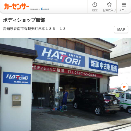
履歴
お気に入り
メニュー
ボディショップ服部
高知県香南市香我美町岸本１８６－１３
MAP
1/5