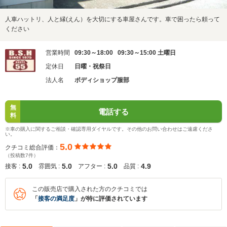
人車ハットリ、人と縁(えん）を大切にする車屋さんです。車で困ったら頼って
ください
営業時間
09:30～18:00 09:30～15:00 土曜日
定休日
日曜・祝祭日
法人名
ボディショップ服部
無
電話する
料
※車の購入に関するご相談・確認専用ダイヤルです。その他のお問い合わせはご遠慮くださ
い。
5.0
クチコミ総合評価：
（投稿数7件）
5.0
5.0
5.0
4.9
接客 :
雰囲気 :
アフター :
品質 :
この販売店で購入された方のクチコミでは
「
接客の満足度
」が特に評価されています