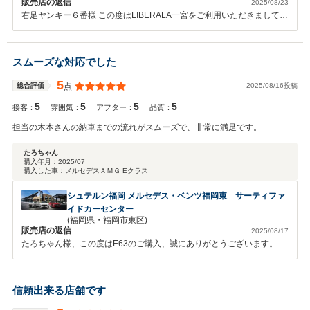
販売店の返信
2025/08/23
右足ヤンキー６番様 この度はLIBERALA一宮をご利用いただきまして誠
にありがとうございます。 また、このような高い評価のクチコミを頂
き、大変うれしく思います。 お車の事でしたらなんでもお気軽にご相
談ください。 今後とも末永いお付き合いどうぞよろしくお願いしま
スムーズな対応でした
す。
5
2025/08/16投稿
総合評価
点
5
5
5
5
接客：
雰囲気：
アフター：
品質：
担当の木本さんの納車までの流れがスムーズで、非常に満足です。
たろちゃん
購入年月：
2025/07
購入した車：
メルセデスＡＭＧ Eクラス
シュテルン福岡 メルセデス・ベンツ福岡東 サーティファ
イドカーセンター
(福岡県・福岡市東区)
販売店の返信
2025/08/17
たろちゃん様、この度はE63のご購入、誠にありがとうございます。ま
た、このように高評価を頂けました事、担当セールスはもちろん、スタ
ッフ一同大変うれしく思います。今後とも末永いお付き合いをどうぞよ
ろしくお願いいたします。
信頼出来る店舗です