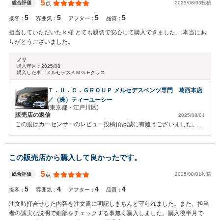
5
2025/08/03投稿
総合評価
点
5
5
5
5
接客：
雰囲気：
アフター：
品質：
担当していただいたｋ様 とても親切で安心して購入できました。 本当にあ
りがとうございました。
ノリ
購入年月：
2025/08
購入した車：
メルセデスＡＭＧ Eクラス
Ｔ．Ｕ．Ｃ．ＧＲＯＵＰ メルセデスベンツ専門 葛西本店
／（株）ティーユーシー
(東京都・江戸川区)
販売店の返信
2025/08/04
この度はカーセンサーのレビュー投稿頂き誠に有難うございました。今
回で２台目のご案内となりますが、前回に引き続き状態を含め良いお車
をご紹介できたと思います。グレードやスペックもアップしております
ので今までとは違うカーライフをお楽しみ頂けると思いますが、何かお
この販売店から購入して良かったです。
気づきの点がございましたらお気軽にご連絡下さい。今後とも末永いお
付き合いを宜しくお願い致します。担当Ｔ．Ｋ
5
2025/08/01投稿
総合評価
点
5
4
4
4
接客：
雰囲気：
アフター：
品質：
注文時打合せした内容を注文書に明記しきちんと守られました。また、担当
者の誠実な説明で細部をチェックする事無く購入しました。購入後半月で