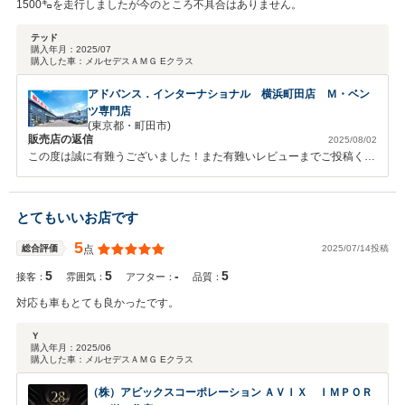
1500㌔を走行しましたが今のところ不具合はありません。
テッド
購入年月：
2025/07
購入した車：
メルセデスＡＭＧ Eクラス
アドバンス．インターナショナル 横浜町田店 Ｍ・ベン
ツ専門店
(東京都・町田市)
販売店の返信
2025/08/02
この度は誠に有難うございました！また有難いレビューまでご投稿くだ
さり大変嬉しく思います。 ご満足頂けて良かったです。 今後も可能な
限りのサポートを致しますので引き続き宜しくお願い致します。
とてもいいお店です
5
2025/07/14投稿
総合評価
点
5
5
-
5
接客：
雰囲気：
アフター：
品質：
対応も車もとても良かったです。
Ｙ
購入年月：
2025/06
購入した車：
メルセデスＡＭＧ Eクラス
（株）アビックスコーポレーション ＡＶＩＸ ＩＭＰＯＲ