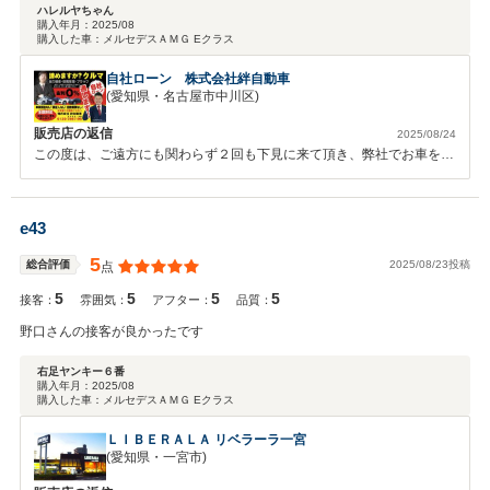
これからも絆自動車さんといいお付き合が出来れば最高です!!ありがとうご
ハレルヤちゃん
購入年月：
2025/08
ざいました!!
購入した車：
メルセデスＡＭＧ Eクラス
自社ローン 株式会社絆自動車
(愛知県・名古屋市中川区)
販売店の返信
2025/08/24
この度は、ご遠方にも関わらず２回も下見に来て頂き、弊社でお車をご
購入頂き誠にありがとうございます。そして、大変嬉しいお言葉と、美
味しいお土産もありがとうございます！！また、お車２：８相談と、ほ
ぼお客様達のお話しか覚えてないくらいです(笑)でも、そのお陰で距離
e43
も急接近出来て嬉しかったです！仲人にはなれませんが、二次会は役員
と参加させて頂きますね(笑)また、周りでオートローンが通らずお困り
5
2025/08/23投稿
総合評価
点
な方がいらっしゃいましたら、是非ご紹介頂けると幸いですし、お力に
5
5
5
5
なれると思います！！今後共、末永いお付き合い宜しくお願い致しま
接客：
雰囲気：
アフター：
品質：
す。
野口さんの接客が良かったです
右足ヤンキー６番
購入年月：
2025/08
購入した車：
メルセデスＡＭＧ Eクラス
ＬＩＢＥＲＡＬＡ リベラーラ一宮
(愛知県・一宮市)