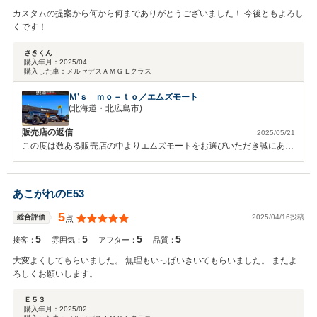
カスタムの提案から何から何までありがとうございました！ 今後ともよろし
くです！
さきくん
購入年月：
2025/04
購入した車：
メルセデスＡＭＧ Eクラス
Ｍ’ｓ ｍｏ－ｔｏ／エムズモート
(北海道・北広島市)
販売店の返信
2025/05/21
この度は数ある販売店の中よりエムズモートをお選びいただき誠にあり
がとうございました。 素敵なカーライフをお過ごしください。 今後と
もどうぞよろしくお願いいたします。
あこがれのE53
5
2025/04/16投稿
総合評価
点
5
5
5
5
接客：
雰囲気：
アフター：
品質：
大変よくしてもらいました。 無理もいっぱいきいてもらいました。 またよ
ろしくお願いします。
Ｅ５３
購入年月：
2025/02