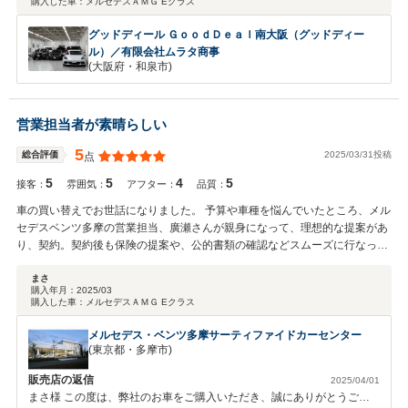
購入した車：
メルセデスＡＭＧ Eクラス
グッドディール ＧｏｏｄＤｅａｌ南大阪（グッドディー
ル）／有限会社ムラタ商事
(大阪府・和泉市)
営業担当者が素晴らしい
5
2025/03/31投稿
総合評価
点
5
5
4
5
接客：
雰囲気：
アフター：
品質：
車の買い替えでお世話になりました。 予算や車種を悩んでいたところ、メル
セデスベンツ多摩の営業担当、廣瀬さんが親身になって、理想的な提案があ
り、契約。契約後も保険の提案や、公的書類の確認などスムーズに行なって
いただき、安心して納車できました。 納車時に、取り扱い説明等を女性スタ
ッフの方にしていただきましたが、とてもわかりやすく、気持ちの良い対応
まさ
購入年月：
2025/03
でした。 各スタッフが、お客様を大切にしている印象で、女性の方お一人で
購入した車：
メルセデスＡＭＧ Eクラス
も安心して相談しやすい ディーラーだと思います。 良い車、良いスタッフ
に感謝です。
メルセデス・ベンツ多摩サーティファイドカーセンター
(東京都・多摩市)
販売店の返信
2025/04/01
まさ様 この度は、弊社のお車をご購入いただき、誠にありがとうござ