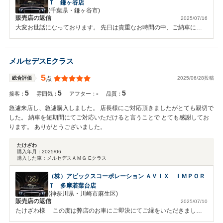
Ｔ 鎌ヶ谷店
(千葉県・鎌ヶ谷市)
販売店の返信
2025/07/16
大変お世話になっております。 先日は貴重なお時間の中、ご納車にお
立会い頂き、誠に有難う御座います。 また、この様な高評価を頂き、
併せて御礼申し上げます。 アフターサービスにつきまして、ご協力出
来る事が御座いましたら、 お気軽にお申し付け下さい！ 引き続きお付
メルセデスEクラス
き合いの程、何卒宜しくお願い申し上げます。
5
2025/06/28投稿
総合評価
点
5
5
-
5
接客：
雰囲気：
アフター：
品質：
急遽来店し、急遽購入しました。 店長様にご対応頂きましたがとても親切で
した。 納車を短期間にてご対応いただけると言うことで とても感謝してお
ります。 ありがとうございました。
たけざわ
購入年月：
2025/06
購入した車：
メルセデスＡＭＧ Eクラス
（株）アビックスコーポレーション ＡＶＩＸ ＩＭＰＯＲ
Ｔ 多摩若葉台店
(神奈川県・川崎市麻生区)
販売店の返信
2025/07/10
たけざわ様 この度は弊店のお車にご即決にてご縁をいただきまして
ありがとうございました。併せまして、このような高評価レビューコメ