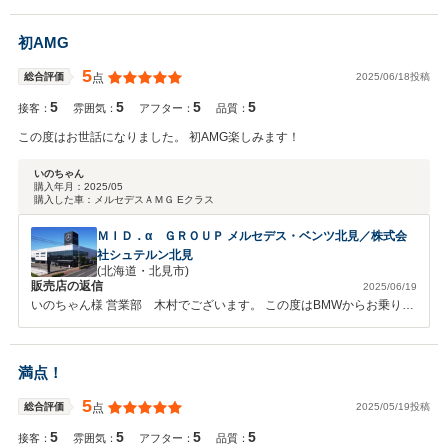
ントまで頂き感謝の気持ちでいっぱいでございます。ご納車までもう
少々お時間が御座いますが楽しみにお待ちくださいませ。引き続きどう
初AMG
ぞよろしくお願い申し上げます。
5
2025/06/18投稿
総合評価
点
5
5
5
5
接客：
雰囲気：
アフター：
品質：
この度はお世話になりました。 初AMG楽しみます！
いのちゃん
購入年月：
2025/05
購入した車：
メルセデスＡＭＧ Eクラス
ＭＩＤ．α ＧＲＯＵＰ メルセデス・ベンツ北見／株式会
社シュテルン北見
(北海道・北見市)
販売店の返信
2025/06/19
いのちゃん様 営業部 木村でございます。 この度はBMWからお乗り換
えいただき誠にありがとうございます！ 初メルセデスでしかもAMGで
すのでお楽しみいただけるかと存じます。 今後も操作方法やアフター
メンテナンス、お乗り換えなどお任せください。 末永いお付き合いの
満点！
程よろしくお願いいたします。
5
2025/05/19投稿
総合評価
点
5
5
5
5
接客：
雰囲気：
アフター：
品質：