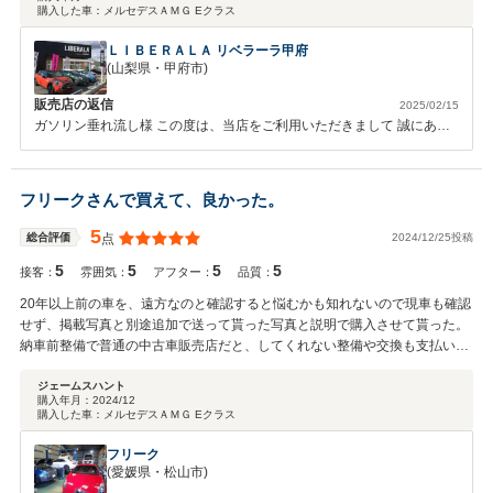
購入した車：
メルセデスＡＭＧ Eクラス
ＬＩＢＥＲＡＬＡ リベラーラ甲府
(山梨県・甲府市)
販売店の返信
2025/02/15
ガソリン垂れ流し様 この度は、当店をご利用いただきまして 誠にあり
がとうございます。 ハイパフォーマンスのお車はご案内が難しく ガソ
リン垂れ流し様に気に入っていただける お車をご提案できまして嬉し
く思います。 アフターもしっかりご案内できますように 努めさせてい
フリークさんで買えて、良かった。
ただきます。 よろしくお願いいたします。
5
2024/12/25投稿
総合評価
点
5
5
5
5
接客：
雰囲気：
アフター：
品質：
20年以上前の車を、遠方なのと確認すると悩むかも知れないので現車も確認
せず、掲載写真と別途追加で送って貰った写真と説明で購入させて貰った。
納車前整備で普通の中古車販売店だと、してくれない整備や交換も支払い表
示価格通り含まれておりました。 コーティング等迄全て含まれてるので、追
加オプションが存在しない。 大手中古車販売店や1円でも販売価格を安く見
ジェームスハント
購入年月：
2024/12
せる事に努力を注いでる販売店は、見習って欲しいものです。 追加で、ドラ
購入した車：
メルセデスＡＭＧ Eクラス
レコとレーダーの取り付けそして長く乗りたいので、充分な納車前整備を頂
けるとの事でしたので別途メーカーがメンテナンスフリーとするような通常
フリーク
は交換しないような予防整備等をお願いしました。 一部の中古車販売店や街
(愛媛県・松山市)
の整備工場では、ディラーへ外注かお断りされるだろう内容の整備依頼も、