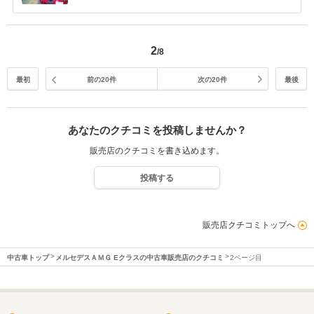
気持ち良く受けてくださいました。 必要以上に整備頂いてるので、爆弾の寿
命は早かれ遅かれくるでしょうが、それ以外の消耗品や劣化は対して費用も
要さないでしょうから、とても安心しています。 恐らく技術力に関しては、
2
/8
国内トップレベルでしょう。 勿論外装はピカピカ。ビックリするくらいピカ
ピカ。 ドアのヒンジの細かい部分まで綺麗に清掃してくださっており、何も
手を加える必要が無くウキウキしました。 余計な事は書けないみたいです
最初
前の20件
次の20件
最後
が、中古車を購入して購入者が思う理想は全て叶えてくださる販売店です。
社長、メカニックの方々、事務の方々皆さん真摯に相談にのってくださいま
すし、フリークさんで買って良かったと思います。 整備がご専門ですので、
あなたのクチコミを投稿しませんか？
バンバン車両は無いのかも知れませんが、お問い合わせやBLOG等を拝見さ
れると人柄も出ており私の言葉以上に安心に変わるとおもいます。 不満は遠
販売店のクチコミを書き込めます。
方な事だけで、近所の方が羨ましいです。 本当にありがとうございました。
投稿する
販売店クチコミトップへ
中古車トップ
メルセデスＡＭＧ Eクラスの中古車販売店のクチコミ
2ページ目