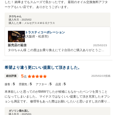
した！ 納車までもスムーズで良かったです。 最初のオイル交換無料アフタ
ーケアもいい店です。 ありがとうございます。
タロちゃん
購入年月：
2025/02
購入した車：
メルセデスＡＭＧ Eクラス
トラスティコーポレーション
(大阪府・松原市)
販売店の返信
2025/02/23
タロちゃん様 この度はお乗り換えにて２台目のご購入ありがとうござ
います。 またありがたい口コミも頂きありがとうございます。 ご不明
な点などございましたらお気軽にご連絡下さいませ。 今後とも宜しく
お願い致します。 小路
希望より違う更にいい提案して頂きました。
5
2025/02/15投稿
総合評価
点
5
5
5
5
接客：
雰囲気：
アフター：
品質：
本来欲しいと思ってのがBMWでしたが候補にもなかったベンツを買うこと
になってしまいました。 マイナスではなくいい提案して頂き充実したオプシ
ョンも満足です。 修理等もあった際はお願いしたいと思いますし次の乗り換
えも数年ないとは思いますがお願いしようかと思います！
ガソリン垂れ流し
購入年月：
2025/01