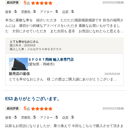
見せてあげないとですね（笑） これからもメンテナンス含めＴａｋ
5
2025/03/28投稿
総合評価
点
ａ様のカーライフのお手伝いさせていただけましたら幸いです。宜しく
5
5
5
5
お願い致します。小澤物産ガリバー品川店 元島秀樹
接客：
雰囲気：
アフター：
品質：
本当に素敵な車を 紹介いただき ただただ感謝感謝感謝です 担当の福岡さ
んには 適切かつ的確なアドバイスをいただき 素敵なお買いもができまし
た 大切にさせていただき また次回も 是非 お世話になれたらと思える対
応でした ありがとうございました
とても幸せなおじさん
購入年月：
2025/03
購入した車：
メルセデスＡＭＧ Eクラス
ＳＰＯＲＴ岡崎 輸入車専門店
(愛知県・岡崎市)
販売店の返信
2025/03/28
とても幸せなおじさん 様 この度はご購入誠にありがとうございまし
た。 ご不便をおかけした点も多々あると思いますが、お褒めのお言葉
誠にありがとうございます。 今後もメンテナンス等で引き続きよろし
くお願いいたします。 お車とともに素敵な思い出を作ってください
E53 ありがとうございます。
ね！ このたびは誠にありがとうございました。
5
2025/02/23投稿
総合評価
点
5
5
5
5
接客：
雰囲気：
アフター：
品質：
以前もお世話になりましたが、乗り換えで 今回もこちらで購入させて頂きま