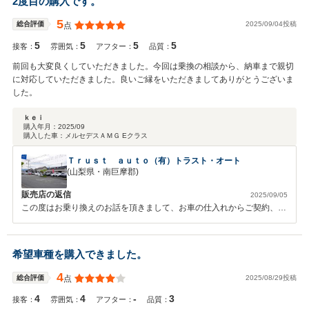
2度目の購入です。
ますのでどうぞ宜しくお願い致します。 しん様のカーライフを上野山
と共にこれからもサポートさせて頂きますので、何かございましたらお
5
2025/09/04投稿
総合評価
点
気軽にお申し付けくださいませ。 今後とも末永いお付き合いの程どう
5
5
5
5
ぞ宜しくお願い致します。
接客：
雰囲気：
アフター：
品質：
前回も大変良くしていただきました。今回は乗換の相談から、納車まで親切
に対応していただきました。良いご縁をいただきましてありがとうございま
した。
ｋｅｉ
購入年月：
2025/09
購入した車：
メルセデスＡＭＧ Eクラス
Ｔｒｕｓｔ ａｕｔｏ（有）トラスト・オート
(山梨県・南巨摩郡)
販売店の返信
2025/09/05
この度はお乗り換えのお話を頂きまして、お車の仕入れからご契約、納
車整備～ボディーコーティング等、お客様のご依頼をイメージしなが
ら、喜んで頂けたらと思いながら無事に納車出来まして嬉しく思いま
す。2台目のメルセデスＡＭＧのご購入感謝しております。これからも
希望車種を購入できました。
何卒宜しくお願い申し上げます。
4
2025/08/29投稿
総合評価
点
4
4
-
3
接客：
雰囲気：
アフター：
品質：