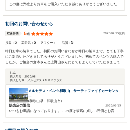
この度は弊社よりお車をご購入いただき誠にありがとうございました。
初めてのメルセデスという事でまだまだ不安な事や気になる点などたく
さんあると思います。 すべて対応させていただきますのでお気軽にお
問合せ下さい。 今後とも何卒よろしくお願い申し上げます。
初回のお問い合わせから
5
2025/09/15投稿
総合評価
点
5
5
-
5
接客：
雰囲気：
アフター：
品質：
昨日お車の納車でした。初回のお問い合わせか昨日の納車まで、とても丁寧
にご対応いただきましてありがとうございました。初めてのベンツの購入で
したが、ご担当の倉本さんと上野山さんにとてもよくしていただきまして、
安心して購入させていただけました。アフターサービスはまだ受けてません
ので、不明としてますが、今後もお世話になりたいと思えるお店です。 ベン
しん
購入年月：
2025/08
ツのご購入検討をされている方は、是非倉本さんや上野山さんにご相談して
購入した車：
メルセデスＡＭＧ Eクラス
みてください。この度はありがとうございました。
メルセデス・ベンツ和歌山 サーティファイドカーセンタ
ー
(和歌山県・和歌山市)
販売店の返信
2025/09/15
いつもお世話になっております。 この度は最高に嬉しい評価とお言葉
を頂きありがとうございました。 しん様と初めてお会いさせて頂きま
した際にはしん様のオーラに緊張しましたが、気さくにお話頂き楽しい
お時間を過ごさせて頂きました。お褒めのお言葉に恥じぬ様努めて参り