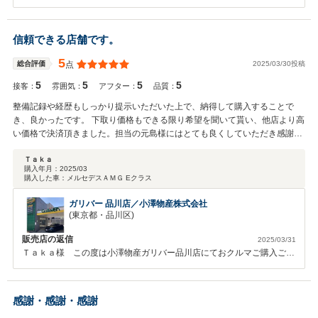
いました。また、私だけに留まらずご案内させて頂きましたスタッフま
でも大変励みになるお褒めの言葉をいただき、重ねてお礼申し上げま
す。ありがとうございました。 まさ様のご希望に合った、ベストなお
信頼できる店舗です。
車をご紹介させていただけて、 大変嬉しく思っております。 是非ご愛
用いただき、楽しんでいただけますと幸いです。 これからも末永くよ
5
2025/03/30投稿
総合評価
点
ろしくお願いいたします。 メルセデス・ベンツ多摩 廣瀬
5
5
5
5
接客：
雰囲気：
アフター：
品質：
整備記録や経歴もしっかり提示いただいた上で、納得して購入することで
き、良かったです。 下取り価格もできる限り希望を聞いて貰い、他店より高
い価格で決済頂きました。担当の元島様にはとても良くしていただき感謝し
ております。また希望の車があれば、貴店で購入したいと思います。
Ｔａｋａ
購入年月：
2025/03
購入した車：
メルセデスＡＭＧ Eクラス
ガリバー 品川店／小澤物産株式会社
(東京都・品川区)
販売店の返信
2025/03/31
Ｔａｋａ様 この度は小澤物産ガリバー品川店にておクルマご購入ご売
却いただき誠にありがとうございます。また高評価、コメントもいただ
き重ねて御礼申し上げます。SUVからスポーツセダンへのお乗り換えで
今までとは違った走りでワクワクしますね！思う存分ドライブしていた
感謝・感謝・感謝
だき新たなカーライフを築いてください☆大事な娘様にかっこいいとこ