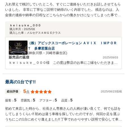
入れ替えで検討していたところ、すぐにご連絡をいただきお話しさせてもら
いました。 非常に丁寧なご説明で納得のいく内容でした。 残念なのは、入
金後の連絡や納車の日程などこちらからの働きかけになってしまった事でし
た。 車輌についてはこれからなので楽しみです。
ｋｅｉｓｕｋｅ＿０００
購入年月：
2025/08
購入した車：
メルセデスＡＭＧ Eクラス
（株）アビックスコーポレーション ＡＶＩＸ ＩＭＰＯＲ
Ｔ 多摩若葉台店
(神奈川県・川崎市麻生区)
販売店の返信
2025/09/03
ｋｅｉｓｕｋｅ＿０００様 この度は弊店のお車にご縁をいただきまし
て誠にありがとうございました。 高評価と共に、貴重なご意見を頂戴
いたしましたこと、心より御礼申し上げます。 今後ともお車を通じた
末永いお付き合いの程、どうぞよろしくお願いいたします。
最高の1台です!!
5
2025/08/23投稿
総合評価
点
5
5
5
5
接客：
雰囲気：
アフター：
品質：
初めて来店した時から、社長さん専務さんの人柄が凄い良くて、何でも話を
してしまうくらい!! 初めは違う車種を探していたのですが、何回か足を運ぶ
うちにこの1台にめぐり逢えました!! 丁寧でわかりやすい説明で安心して車の
購入が出来ました!!社長さん専務さんスタッフさんには感謝でいっぱいです!!