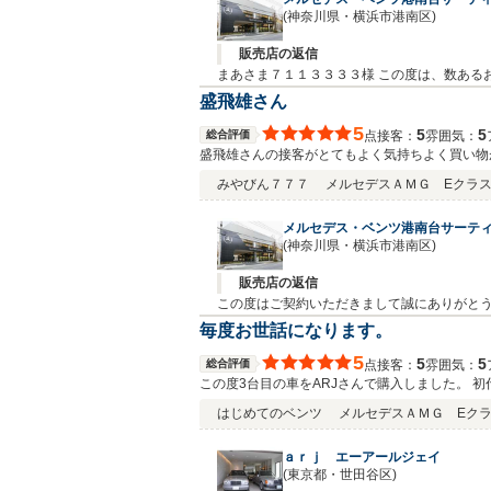
(神奈川県・横浜市港南区)
販売店の返信
まあさま７１１３３３３様 この度は、数あるお車の中から当店のお車をお選びいただきまして誠にありがとうございました。 また、今回のようなサービスに対するご感想をお
寄せいただきましたこと、重ねてお礼申し上げます。 ご家族でお出かけの際にお近くにお寄りの際は是非、お立ち寄り頂ければ幸甚でございます。 
盛飛雄さん
を宜しくお願い致します。 営業担当：盛 飛
5
5
5
総合評価
接客：
雰囲気：
点
盛飛雄さんの接客がとてもよく気持ちよく買い物
みやびん７７７
メルセデスＡＭＧ Eクラス 
メルセデス・ベンツ港南台サーテ
(神奈川県・横浜市港南区)
販売店の返信
この度はご契約いただきまして誠にありがとうございま
ス・ベンツの走行性を楽しんで頂ければと存じ
毎度お世話になります。
飛雄（モリ ヒユウ）
5
5
5
総合評価
接客：
雰囲気：
点
この度3台目の車をARJさんで購入しました。 初
グによっては売約済だったりと欲しくても買えない
はじめてのベンツ
メルセデスＡＭＧ Eクラス
ので迷いは無かったです。 この度も満足度の高
います。
ａｒｊ エーアールジェイ
(東京都・世田谷区)