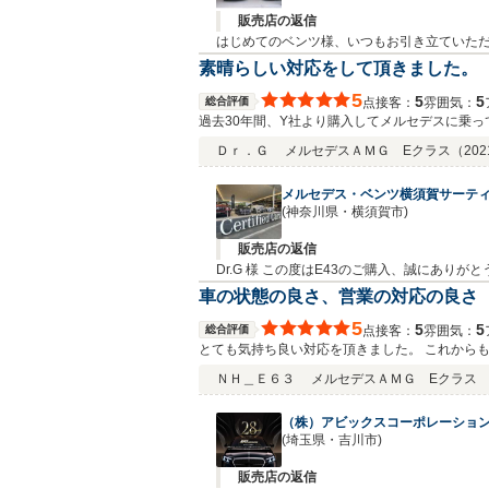
販売店の返信
はじめてのベンツ様、いつもお引き立ていた
を頂戴し大変恐縮ではございますが、今後も
素晴らしい対応をして頂きました。
お力になれることがございましたら気軽にお
5
5
5
総合評価
接客：
雰囲気：
点
い申し上げます。
過去30年間、Y社より購入してメルセデスに乗
たところ、その当日にも1時間30分以上をかけ
Ｄｒ．Ｇ
メルセデスＡＭＧ Eクラス
（202
て頂けるとのことで、AMG E43を購入するこ
日は車の整備状況を確認しに同社に伺いましたが
メルセデス・ベンツ横須賀サーテ
社で購入した際に、上司や支店長のご挨拶を受けたこと
(神奈川県・横須賀市)
ろしくお願いします。
販売店の返信
Dr.G 様 この度はE43のご購入、誠にあ
だきます。今後とも、何卒よろしくお願い申
車の状態の良さ、営業の対応の良さ
5
5
5
総合評価
接客：
雰囲気：
点
とても気持ち良い対応を頂きました。 これから
ＮＨ＿Ｅ６３
メルセデスＡＭＧ Eクラス E
（株）アビックスコーポレーション
(埼玉県・吉川市)
販売店の返信