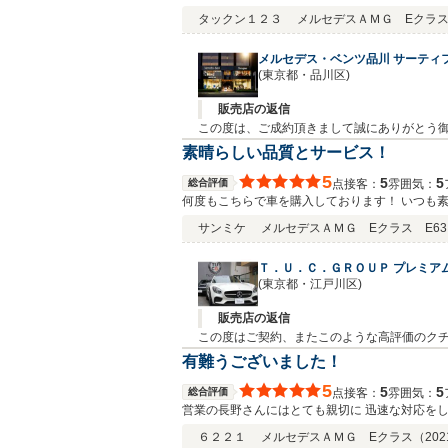
タックン１２３
メルセデスＡＭＧ Eクラ
メルセデス・ベンツ品川 サーティ
(東京都・品川区)
販売店の返信
この度は、ご成約頂きまして誠にありがとう
ます。 お困りのことが御座いましたらお気軽
素晴らしい品質とサービス！
5
5
5
総合評価
接客：
雰囲気：
点
何度もこちらで車を購入しております！ いつも
サンミケ
メルセデスＡＭＧ Eクラス E63 
Ｔ．Ｕ．Ｃ．ＧＲＯＵＰ プレミア
(東京都・江戸川区)
販売店の返信
この度はご契約、またこのような高評価のクチ
後ともイチオシのおクルマをご案内させて頂
有難うございました！
お手伝いさせて頂ければ幸いです。何卒宜し
5
5
5
総合評価
接客：
雰囲気：
点
営業の長野さんにはとても親切に 迅速な対応を
６２２１
メルセデスＡＭＧ Eクラス
（202