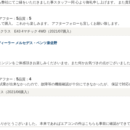
ら弊社にてご縁をいただきました事スタッフ一同 心より御礼申し上げます。 また
葉誠に光栄でございます。これからもご来店頂くお客様への誠心誠意の接客に努め
し上げます。
5
5
アフター：
品質：
して購入。 これから楽しみます。 アフターフォローも宜しくお願い致します。
ラス E43 4マチック 4WD
（2021/07購入）
ィーラー メルセデス・ベンツ泉佐野
エンジンをご体感頂きお楽しみくださいませ。また何かお気づきの点がございまし
5
4
アフター：
品質：
で購入前試乗が出来なかったので、故障等の機能確認が十分にできなかったが、 保証で対
後にエアコンの利きが悪いことが判明。 車齢がそこそこ言ってるのでそこは仕方ない
ラス
（2021/06購入）
い訳と逃げを見せる業者もこれまで経験したことありますが、 こちらのお店は違いま
りがとうございました。 本来であればエアコンの件はこちらも事前に確認ができ
エアコンも復活し、ここからが快適なE63ライフのスタートかと思います。 とても