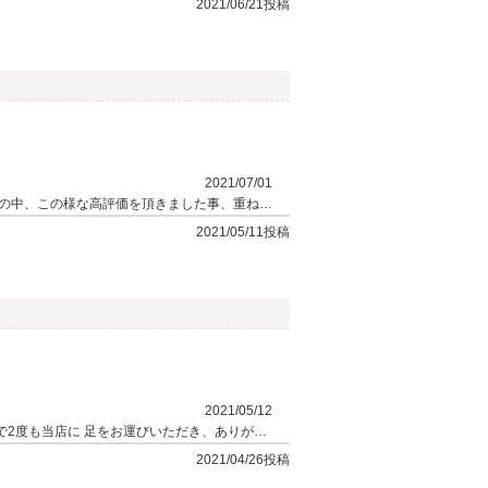
2021/06/21投稿
2021/07/01
の中、この様な高評価を頂きました事、重ねて
に合う一台をご案内出来ました事、大変嬉しく
2021/05/11投稿
ングをお楽しみいただけます！ 何かご質問や
末永いお付き合いをどうぞ宜しくお願い申し上
2021/05/12
うございます。 Eクラスのハイパフォーマンスモデルの走りを 是非お愉しみ下さいませ。 今後はアフターメンテナンスでも、 何卒よろしくお願い致します。 担当：松本
2021/04/26投稿