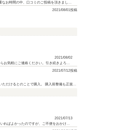
貴重なお時間の中、口コミのご投稿を頂きました
て参ります！ これからお車を通したお客様末
2021/08/01投稿
2021/08/02
たらお気軽にご連絡ください。引き続きよろし
2021/07/12投稿
応いただけるとのことで購入。 購入前整備も正規デ
と思いつつ連絡したら 即引き取り修理を保証で
す。 丁寧迅速な対応、その後も何かにつけサー
2021/07/13
ていればよかったのですが、ご不便をおかけし
楽しいお車と思いますので思いっきり楽しんで