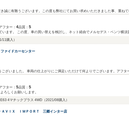
だき誠に有難うございます。この度も弊社にてお買い求めいただきました事、重ねて
お客様に信頼され、ご満足いただけるサービスをご提供できるようにより一層努めて
申し付けくださいませ。末筆ではございますが、この度は弊社にご用命いただき誠に
4
5
アフター：
品質：
っています。 この度、車の買い替えを検討し、ネット経由でメルセデス・ベンツ横
て実車を自宅まで持ってきてくださり、丁寧な説明を受けました。 軽微な傷、タイ
1/11購入）
とになりました。 契約後の請求書や支払い後の領収書など、少々気になった点はある
、完璧な仕上がりでした。帰りには上司の方、支店長にまでご挨拶を頂き、昨日の
ィファイドカーセンター
もなかったので、とても驚きました）。 大変心のこもった対応をして頂き、本当に感謝しており
りがとうございました。 車両の仕上がりにご満足いただけて何よりでございます。アフ
し上げます。
5
5
アフター：
品質：
もよろしくお願いします。
63 4マチックプラス 4WD
（2021/08購入）
 ＡＶＩＸ ＩＭＰＯＲＴ 三郷インター店