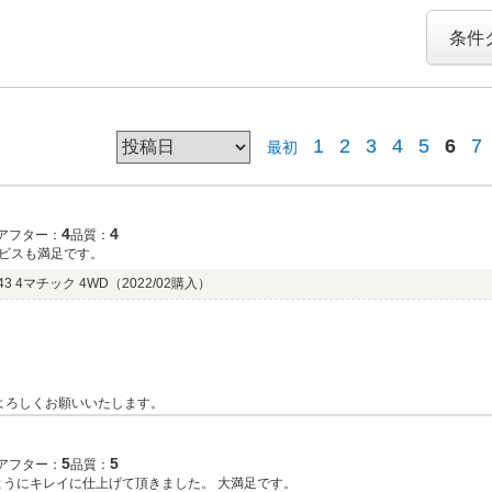
条件
1
2
3
4
5
6
7
最初
4
4
アフター：
品質：
ビスも満足です。
 4マチック 4WD
（2022/02購入）
ございました。 今後ともよろしくお願いいたします。
5
5
アフター：
品質：
のようにキレイに仕上げて頂きました。 大満足です。