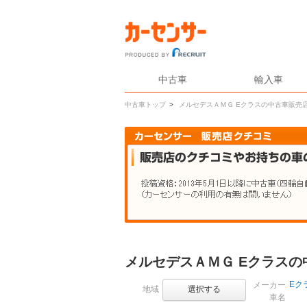
中古車
輸入車
中古車トップ
>
メルセデスＡＭＧ Eクラスの中古車販売
メルセデスＡＭＧ Eクラス
Eク
メーカー
地域
選択する
車名