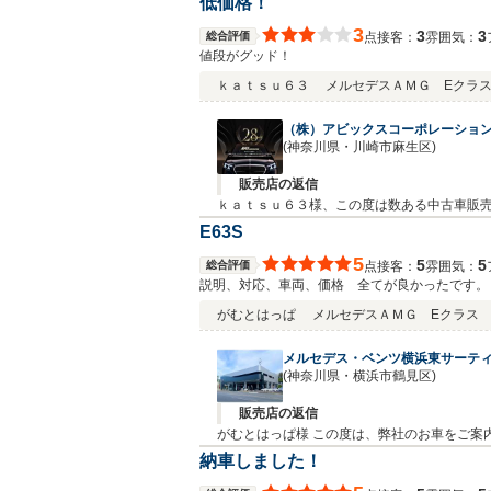
低価格！
いただければ幸いです。 今後とも何卒よろし
3
3
3
総合評価
接客：
雰囲気：
点
値段がグッド！
ｋａｔｓｕ６３
メルセデスＡＭＧ Eクラ
（株）アビックスコーポレーション
(神奈川県・川崎市麻生区)
販売店の返信
ｋａｔｓｕ６３様、この度は数ある中古車販
お礼申し上げます。有難う御座います。中古
E63S
思っております！ご購入頂きましたＥクラスは
5
5
5
総合評価
接客：
雰囲気：
点
ご相談ごとが御座いましたらお気軽にご連絡
説明、対応、車両、価格 全てが良かったです。
げます。
がむとはっぱ
メルセデスＡＭＧ Eクラス E6
メルセデス・ベンツ横浜東サーテ
(神奈川県・横浜市鶴見区)
販売店の返信
がむとはっぱ様 この度は、弊社のお車をご案内させていただき 誠にありがとうございました。 遠いところからご契約時とご納車で2度も当店に 足をお運びいただき、ありがと
納車しました！