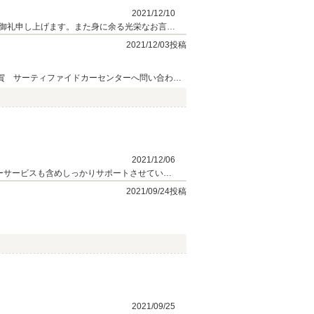
2021/12/10
御礼申し上げます。また身に余る光栄なお言葉
まいります。ご遠方ではございますが、私共が
2021/12/03投稿
有難うございました。今後とも何卒宜しくお願
須賀 サーティファイドカーセンターへ問い合わせ
ヤなど気になる点もあり、私のいく修繕と対応をし
ものの、全体的に事はスムーズに進みました。 先
納車時には花束のプレゼントもいただきました（Y
ます。 アフターサービスもよ
2021/12/06
ターサービスも含めしっかりサポートさせていた
2021/09/24投稿
2021/09/25