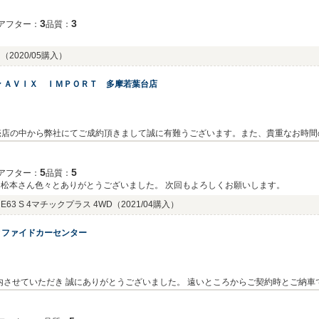
くお願い致します。
3
3
アフター：
品質：
ス
（2020/05購入）
 ＡＶＩＸ ＩＭＰＯＲＴ 多摩若葉台店
売店の中から弊社にてご成約頂きまして誠に有難うございます。また、貴重なお時間
車市場は現車１台限りというのが御座いますが、年式や装備、価格などお探しの条件
、AMGならではのモンスターマシンを搭載したお車になりますので快適なドライビ
5
5
アフター：
品質：
下さい。アフターフォローも含めしっかりとサポートさせて頂きますので、今後とも
 松本さん色々とありがとうございました。 次回もよろしくお願いします。
3 S 4マチックプラス 4WD
（2021/04購入）
ィファイドカーセンター