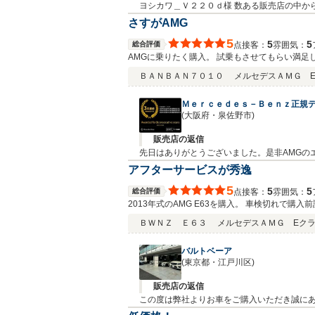
ヨシカワ＿Ｖ２２０ｄ様 数ある販売店の中か
ことを重ねて御礼申し上げます。お褒めのお言
さすがAMG
永いお付き合いの程どうぞよろしくお願い申
5
5
5
総合評価
接客：
雰囲気：
点
AMGに乗りたく購入。 試乗もさせてもらい満足
ＢＡＮＢＡＮ７０１０
メルセデスＡＭＧ Eク
Ｍｅｒｃｅｄｅｓ－Ｂｅｎｚ正規デ
(大阪府・泉佐野市)
販売店の返信
先日はありがとうございました。是非AMGの
くお願い申し上げます。
アフターサービスが秀逸
5
5
5
総合評価
接客：
雰囲気：
点
2013年式のAMG E63を購入。 車検切れ
ィーラーでしっかりやって頂きましたが、 納車
ＢＷＮＺ Ｅ６３
メルセデスＡＭＧ Eク
対応頂き助かりました。 保証といいながら、言
ビス良く対応頂けて大満足です。
バルトベーア
(東京都・江戸川区)
販売店の返信
この度は弊社よりお車をご購入いただき誠にあ
誠に申し訳ございませんでした。 ひとまずは