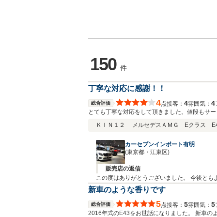
150
件
丁寧な対応に感謝！！
4
4
4
総合評価
接客：
雰囲気：
点
とても丁寧な対応をして頂きました。値段もサー
ＫＩＮ１２
メルセデスＡＭＧ Eクラス E43
カーセブンインポート有明
(東京都・江東区)
販売店の返信
この度はありがとう
新車のような香りです
5
5
5
総合評価
接客：
雰囲気：
点
2016年式のE43をお世話になりました。 新車