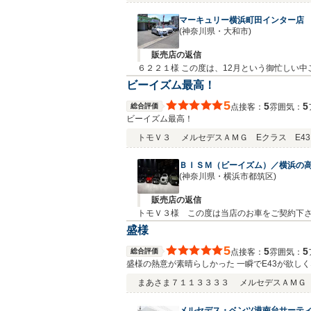
マーキュリー横浜町田インター店
(神奈川県・大和市)
販売店の返信
６２２１様 この度は、12月という御忙しい
ます。何かお困りの際はぜひお気軽にお立ち
ビーイズム最高！
5
5
5
総合評価
接客：
雰囲気：
点
ビーイズム最高！
トモＶ３
メルセデスＡＭＧ Eクラス E43 
ＢＩＳＭ（ビーイズム）／横浜の
(神奈川県・横浜市都筑区)
販売店の返信
トモＶ３様 この度は当店のお車をご契約下
ご自宅から距離があるとの事でご連絡を頂き
盛様
期待に添えます様、努力してまいりますので
5
5
5
総合評価
接客：
雰囲気：
点
盛様の熱意が素晴らしかった 一瞬でE43が欲し
まあさま７１１３３３３
メルセデスＡＭＧ E
メルセデス・ベンツ港南台サーテ