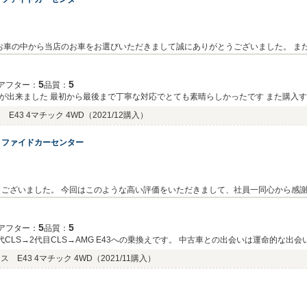
今度とも末永いお付き合い
雄（モリ ヒユウ）
5
5
アフター：
品質：
が出来ました 最初から最後まで丁寧な対応でとても素晴らしかったです また購入
E43 4マチック 4WD
（2021/12購入）
ィファイドカーセンター
した。 今回はこのような高い評価をいただきまして、社員一同心から感謝しております。 AMGオ
ます。 操作でご不明な点等ございましたらお気軽にご連絡下さいませ。 お仕事も
5
5
アフター：
品質：
代CLS→2代目CLS→AMG E43への乗換えです。 中古車との出会いは運命的な出
時もあります。 そんな中、この度メルセデスAMG E43と出会い購入しました。
 E43 4マチック 4WD
（2021/11購入）
い車が購入でき、楽しいカーライフを過ごしたいと思います。ARJさんは今後も私