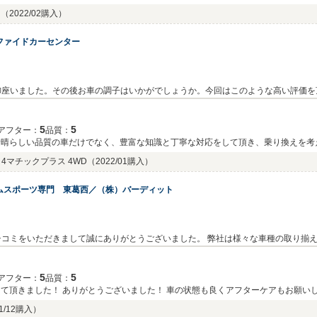
ス
（2022/02購入）
ファイドカーセンター
御座いました。その後お車の調子はいかがでしょうか。今回はこのような高い評価を
にご相談頂けますと幸いです。 今後とも末永いお付き合いのほど宜しくお願い致し
5
5
アフター：
品質：
素晴らしい品質の車だけでなく、豊富な知識と丁寧な対応をして頂き、乗り換えを考
す。 満足が行く車とサービスがこちらで見つかること間違えなしです。 今後ともよろしくお願い致します。
4マチックプラス 4WD
（2022/01購入）
ムスポーツ専門 東葛西／（株）バーディット
コミをいただきまして誠にありがとうございました。 弊社は様々な車種の取り揃
ければ幸いです。毎度のことながら弊社をご信用頂き、大変嬉しい限りでございます
くお願い致します。
5
5
アフター：
品質：
して頂きました！ ありがとうございました！ 車の状態も良くアフターケアもお願い
1/12購入）