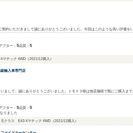
中ご契約いただきまして誠にありがとうございました。今回はこのような高い評価を
寄りください。今後とも、どうぞ宜しくお願い致します。担当長野
5
5
アフター：
品質：
4マチック 4WD
（2021/12購入）
高級輸入車専門店
さいまして、誠にありがとうございました。トモＶ３様は他店舗様で既にご購入まで
、まさかの弊社からオーダーでのご契約を下さり、大変感謝しております。トモＶ３
、今後ともどうぞよろしくお願い致します。
5
5
アフター：
品質：
くなりました
クラス E43 4マチック 4WD
（2021/12購入）
ィファイドカーセンター