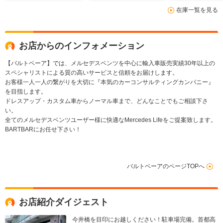
ーペイント/ロワリン
AMG E53リ
在庫一覧を見る
グ/ワンオフマフラー
ューザー・マ
加工
ンド PIECHA
ンチAW E5
グリル
お店からのインフォメーション
【バルトベーア】では、メルセデスベンツを中心に輸入車販売実績30年以上の
スペシャリストによる質の高いサービスと信頼をお届けします。
お客様一人一人の繋がりを大切に『本気のカーコンサルティングカンパニー』
を目指します。
ドレスアップ・カスタム車からノーマル車まで、どんなことでもご相談下さ
い。
全てのメルセデスベンツユーザー様に快適なMercedes Lifeをご提案致します。
BARTBARにお任せ下さい！
バルトベーアのページTOPへ
お店紹介ダイジェスト
今井橋を目印にお越しください！駐車場完備。首都高