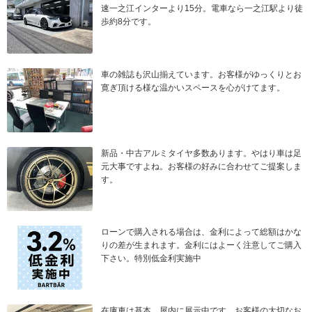
速一之江インターより15分。電車なら一之江駅より徒
歩約8分です。
車の雑誌も沢山揃えています。お客様がゆっくりとお
寛ぎ頂ける様な温かいスペースを心がけてます。
新品・中古アルミタイヤ多数あります。やはり車は足
元大事ですよね。お客様の好みに合わせてご提案しま
す。
ローンで購入される場合は、金利によって総額はかな
りの差が生まれます。金利にはよーく注意してご購入
下さい。特別低金利実施中
在庫車は基本、屋内に展示中です。お客様の大切なお