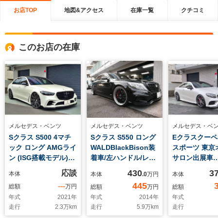
お店TOP
地図&アクセス
在庫一覧
クチコミ
このお店の在庫
メルセデス・ベンツ
メルセデス・ベンツ
メルセデス・ベ
Sクラス S500 4マチ
Sクラス S550 ロング
Eクラスクーペ 
ック ロング AMGライ
WALDBlackBison装
スポーツ 東京
ン (ISG搭載モデル)
着車/左ハンドル/レッ
サロン出展車
4WD 東京オートサロ
ドレザーシート/マジ
輛/PIECHAデ
430
3
応談
本体
本体
.0
万円
本体
ン出展車両 WALDワ
ックボディコントロー
フロントリッ
445
---
総額
万円
総額
万円
総額
イドボディキッ
ル/WALD ポルトフィ
ラー・フロン
年式
2021
年
年式
2014
年
年式
ト/WALD22インチ
ーノ21インチAW
クス・サイド
走行
2.3
万km
走行
5.9
万km
走行
AW/ブレーキキャリパ
ト・リアスポ