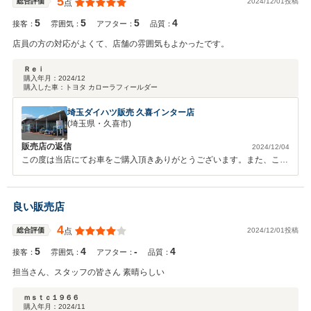
5
2024/12/01投稿
総合評価
点
5
5
5
4
接客：
雰囲気：
アフター：
品質：
店員の方の対応がよくて、店舗の雰囲気もよかったです。
Ｒｅｉ
購入年月：
2024/12
購入した車：
トヨタ カローラフィールダー
埼玉ダイハツ販売 久喜インター店
(埼玉県・久喜市)
販売店の返信
2024/12/04
この度は当店にてお車をご購入頂きありがとうございます。また、この
ような高評価を頂き嬉しく思います。 何かご質問等があればお気軽に
お問い合わせください。これからも末永くお付き合いの程、宜しくお願
い致します。
良い販売店
4
2024/12/01投稿
総合評価
点
5
4
-
4
接客：
雰囲気：
アフター：
品質：
担当さん、スタッフの皆さん 素晴らしい
ｍｓｔｃ１９６６
購入年月：
2024/11