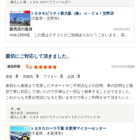
購入した車：
トヨタ カローラフィールダー
トヨタモビリティ新大阪（株） Ｕ－Ｃａｒ交野店
(大阪府・交野市)
販売店の返信
2024/12/01
mstc1966様、この度はクチコミのご投稿ありがとうございます。 高評
価をいただきスタッフ一同感謝申し上げます。 お褒めのお言葉をいた
だき私共も嬉しい限りです。 納車後のアフターフォローもしっかりサ
ポートさせていただきますので 今後とも末永いお付き合いをよろしく
親切にご対応して頂きました。
お願いいたします。
5
2024/12/01投稿
総合評価
点
5
5
5
5
接客：
雰囲気：
アフター：
品質：
最初から最後まで充実したサポートやご不明点などの説明、車の説明など親
切丁寧に対応して頂いたので不満など一切なく納車することができました。
これからも大変お世話になると思いますので長くご利用させて頂きたいと思
います。
Ｏ．Ｍ
購入年月：
2024/12
購入した車：
トヨタ カローラフィールダー 1.5 ハイブリッド G
トヨタカローラ千葉 木更津マイカーセンター
(千葉県・木更津市)