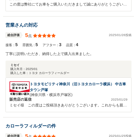
この度は弊社にてお車をご購入いただきまして誠にありがとうございま
した。また、高い評価をいただきまして、スタッフ一同心から感謝して
おります。弊社では長く大切にお車に乗っていただきたいと思い、アフ
ターサービスに関しても誠意をもってご対応させていただいておりま
営業さんの対応
す。お車に関して何かございましたらご遠慮なくお申し付けください。
今後ともどうぞよろしくお願いいたします。
5
2025/01/26投稿
総合評価
点
5
5
3
4
接客：
雰囲気：
アフター：
品質：
丁寧に説明いただき、納得した上で購入出来ました。
ミセイ
購入年月：
2025/01
購入した車：
トヨタ カローラフィールダー
トヨタモビリティ神奈川（旧トヨタカローラ横浜） 中古車
タウン戸塚
(神奈川県・横浜市戸塚区)
販売店の返信
2025/01/29
ミセイ様 この度はご投稿頂きありがとうございます。これからも親切
丁寧な応対を心掛けて参ります。どうぞ納車を楽しみにお待ちください
ませ。土日は無料WAX洗車を実施しておりますのでMアプリをダウンロ
ードよろしくお願いいたします。今後ともよろしくお願いいたします。
カローラフィルダーの件
店長より
5
2025/01/25投稿
総合評価
点