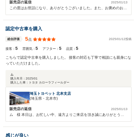
販売店の返信
2025/01/13
この度はお世話になり、ありがとうございました。また、お褒めのお言
葉を頂き、重ねてお礼申し上げます。 今後共、末永いお付き合いのほ
ど、どうぞよろしくお願い致します。
認定中古車を購入
5
2025/01/12投稿
総合評価
点
5
5
5
5
接客：
雰囲気：
アフター：
品質：
こちらで認定中古車を購入しました。 接客の対応も丁寧で相談にも親身にな
っていただけました。
ム
購入年月：
2025/01
購入した車：
トヨタ カローラフィールダー
埼玉トヨペット 北本支店
(埼玉県・北本市)
販売店の返信
2025/01/13
ム 様 本日は、お忙しい中、遠方よりご来店を頂き誠にありがとうご
ざいました。今回はこのような高い評価をいただきまして、社員一同心
から感謝しております。何かお困りの際はぜひお気軽にお立ち寄りくだ
さい。 今後とも、どうぞ宜しくお願い致します。
感じが良い