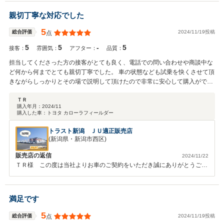
す。
親切丁寧な対応でした
5
2024/11/19投稿
総合評価
点
5
5
-
5
接客：
雰囲気：
アフター：
品質：
担当してくださった方の接客がとても良く、電話での問い合わせや商談中な
ど何から何までとても親切丁寧でした。 車の状態なども試乗を快くさせて頂
きながらしっかりとその場で説明して頂けたので非常に安心して購入ができ
ました。 また、キッズルームが充実しており商談中も子供を遊ばせることが
できてとても助かりました。 遠方からでしたがこちらで購入をしてよかった
ＴＲ
購入年月：
2024/11
です。ありがとうございました。
購入した車：
トヨタ カローラフィールダー
トラスト新潟 ＪＵ適正販売店
(新潟県・新潟市西区)
販売店の返信
2024/11/22
ＴＲ様 この度は当社よりお車のご契約をいただき誠にありがとうござ
います。自社指定工場にて点検整備をしっかりと行い納車させていただ
きます。遠方で書類等でお時間がかかりますが、随時連絡させていただ
きますのでご安心いただければと思います。お約束した案件もしっかり
満足です
と行い、納車の時にまたお会いできればと思います！よろしくお願いい
たします。
5
2024/11/19投稿
総合評価
点