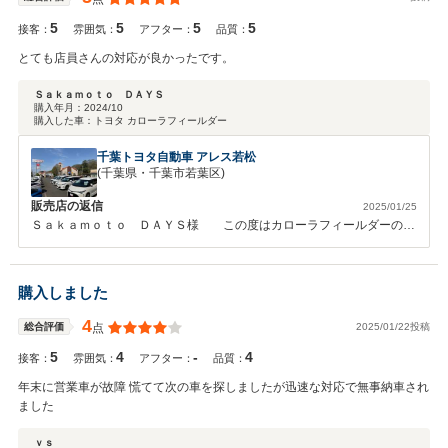
5
5
5
5
接客：
雰囲気：
アフター：
品質：
とても店員さんの対応が良かったです。
Ｓａｋａｍｏｔｏ ＤＡＹＳ
購入年月：
2024/10
購入した車：
トヨタ カローラフィールダー
千葉トヨタ自動車 アレス若松
(千葉県・千葉市若葉区)
販売店の返信
2025/01/25
Ｓａｋａｍｏｔｏ ＤＡＹＳ様 この度はカローラフィールダーのご
契約ありがとうございました。また、クチコミでの高評価とお褒めのお
言葉大変うれしく思います。今後とも何かありましたら小さな事でも、
ご相談いただければと思います。
購入しました
4
2025/01/22投稿
総合評価
点
5
4
-
4
接客：
雰囲気：
アフター：
品質：
年末に営業車が故障 慌てて次の車を探しましたが迅速な対応で無事納車され
ました
ｖｓ