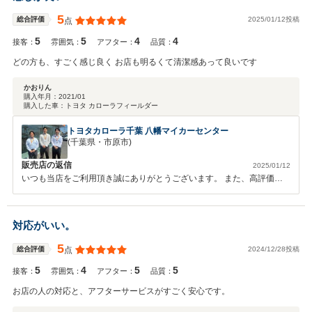
5
2025/01/12投稿
総合評価
点
5
5
4
4
接客：
雰囲気：
アフター：
品質：
どの方も、すごく感じ良く お店も明るくて清潔感あって良いです
かおりん
購入年月：
2021/01
購入した車：
トヨタ カローラフィールダー
トヨタカローラ千葉 八幡マイカーセンター
(千葉県・市原市)
販売店の返信
2025/01/12
いつも当店をご利用頂き誠にありがとうございます。 また、高評価を
頂きスタッフ一同心よりお礼申し上げます。 スタッフへのお褒めの言
葉も頂きとても嬉しく思います。また、長く大切にお車に乗っていただ
きたいと思い、点検のご案内やアフターサービス等に関しても誠意をも
対応がいい。
ってご対応させていただいております。今後ともご相談等お気軽にご連
絡ください。引き続きどうぞ宜しくお願いいたします。
5
2024/12/28投稿
総合評価
点
5
4
5
5
接客：
雰囲気：
アフター：
品質：
お店の人の対応と、アフターサービスがすごく安心です。