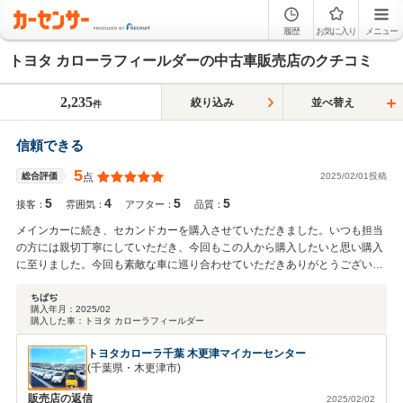
履歴
お気に入り
メニュー
トヨタ カローラフィールダーの中古車販売店のクチコミ
2,235
絞り込み
並べ替え
件
信頼できる
5
2025/02/01投稿
総合評価
点
5
4
5
5
接客：
雰囲気：
アフター：
品質：
メインカーに続き、セカンドカーを購入させていただきました。いつも担当
の方には親切丁寧にしていただき、今回もこの人から購入したいと思い購入
に至りました。今回も素敵な車に巡り合わせていただきありがとうございま
す。また次回購入の機会がありましたら、ぜひお願いしたいと思います。本
当にありがとうございました！
ちばぢ
購入年月：
2025/02
購入した車：
トヨタ カローラフィールダー
トヨタカローラ千葉 木更津マイカーセンター
(千葉県・木更津市)
販売店の返信
2025/02/02