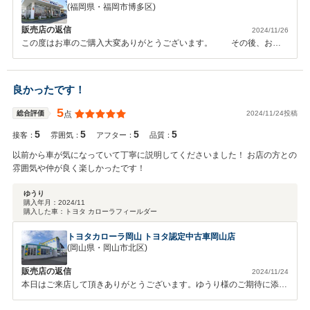
(福岡県・福岡市博多区)
販売店の返信
2024/11/26
この度はお車のご購入大変ありがとうございます。 その後、お車
の調子はいかがですか？ 何かございましたらお気軽にご連絡くださ
い。 日に日に寒くなりますので、お身体ご自愛ください。 今後ともよ
ろしくお願いいたします。
良かったです！
5
2024/11/24投稿
総合評価
点
5
5
5
5
接客：
雰囲気：
アフター：
品質：
以前から車が気になっていて丁寧に説明してくださいました！ お店の方との
雰囲気や仲が良く楽しかったです！
ゆうり
購入年月：
2024/11
購入した車：
トヨタ カローラフィールダー
トヨタカローラ岡山 トヨタ認定中古車岡山店
(岡山県・岡山市北区)
販売店の返信
2024/11/24
本日はご来店して頂きありがとうございます。ゆうり様のご期待に添え
る様にスタッフ一同頑張りますので今後ともよろしくお願いいたしま