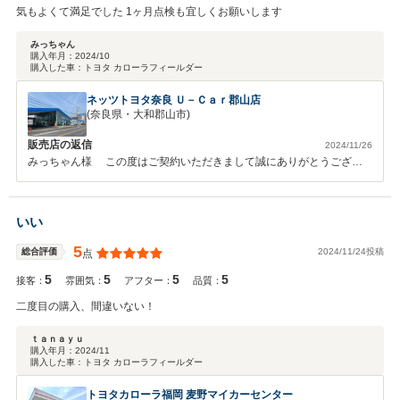
気もよくて満足でした 1ヶ月点検も宜しくお願いします
みっちゃん
購入年月：
2024/10
購入した車：
トヨタ カローラフィールダー
ネッツトヨタ奈良 Ｕ－Ｃａｒ郡山店
(奈良県・大和郡山市)
販売店の返信
2024/11/26
みっちゃん様 この度はご契約いただきまして誠にありがとうござい
ました。その後お車の状態はいかがでしょうか？ 今回はこのような高
い評価をいただきまして、社員一同心から感謝しております。弊社では
ピカピカのお車をお客様に見て頂きたく、毎朝社員全員で洗車を行って
いい
おります。何かお困りの際はぜひお気軽にお立ち寄りください。 今後
とも、どうぞ宜しくお願い致します。
5
2024/11/24投稿
総合評価
点
5
5
5
5
接客：
雰囲気：
アフター：
品質：
二度目の購入、間違いない！
ｔａｎａｙｕ
購入年月：
2024/11
購入した車：
トヨタ カローラフィールダー
トヨタカローラ福岡 麦野マイカーセンター