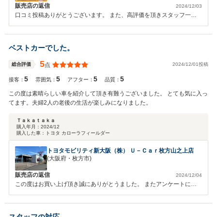
販売店の返信
2024/12/03
口コミ投稿ありがとうございます。 また、高評価を頂きスタッフ一同
心よりお礼申し上げます。 スタッフへのお褒めの言葉も頂きとても嬉
しく思います。 当店ではお客様に寄り添った提案や不安なくお乗りい
ただける対応を心がけております。何か気になる点等ございましたらお
ベストカーでした。
気軽にお声がけください。 今後ともどうぞ宜しくお願い致します。
5
2024/12/01投稿
総合評価
点
5
5
5
5
接客：
雰囲気：
アフター：
品質：
この度は素晴らしい車を紹介して頂き有難うございました。 とても気に入っ
てます。夫婦2人の老後の生活が楽しみになりました。
Ｔａｋａｔａｋａ
購入年月：
2024/12
購入した車：
トヨタ カローラフィールダー
トヨタモビリティ新大阪（株） Ｕ－Ｃａｒ枚方山之上店
(大阪府・枚方市)
販売店の返信
2024/12/04
この度はお買い上げ頂き誠にありがとうました。 またアンケートにご
協力頂き誠にありがとうございます。 今後とも永いおつきあいをよろ
しくお願い致します。
スタッフの対応