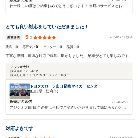
販売店の返信
2024/12/26
わー様 この度はご納車おめでとうございます！ 当店のサービスとお車
にご満足頂けたのでしたらなによりです！ 今後ともメンテナンス等、
宜しくお願い致します！
とても良い対応をしていただきました！
5
2024/12/08投稿
総合評価
点
5
5
5
5
接客：
雰囲気：
アフター：
品質：
丁寧な説明、迅速な対応で非常に助かりました。 納車がとても楽しみです。
アジシオ太郎
購入年月：
2024/12
購入した車：
トヨタ カローラフィールダー
トヨタカローラ山口 防府マイカーセンター
(山口県・防府市)
販売店の返信
2024/12/08
アジシオ太郎 様 この度は当店でご契約いただきまして誠にありがとう
ございます。 またこのような高い評価をいただきまして、社員一同心
から感謝しております！！ご納車までに少しお時間をいただきますが、
何かご不明な点等ございましたらお気軽にご連絡ください！今後とも末
対応よきです
永いお付き合いのほどよろしくお願いいたします。