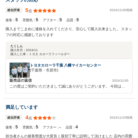
5
2024/11/30投稿
総合評価
点
5
5
5
5
接客：
雰囲気：
アフター：
品質：
購入までこまめに連絡を入れてくださり、安心して購入出来ました。 スタッ
フの対応に感謝しております
たくしん
購入年月：
2024/11
購入した車：
トヨタ カローラフィールダー
トヨタカローラ千葉 八幡マイカーセンター
(千葉県・市原市)
販売店の返信
2024/11/30
この度はご契約いただきまして誠にありがとうございます。 今回はこ
のような高い評価をいただきまして、社員一同心から感謝しておりま
す。 何かお困りの際はぜひお気軽にお立ち寄りください。 今後とも、
どうぞ宜しくお願い致します。
満足しています
4
2024/11/25投稿
総合評価
点
5
5
-
4
接客：
雰囲気：
アフター：
品質：
担当者さんの接客態度が大変良く親切丁寧に説明して頂けました 店内の雰囲