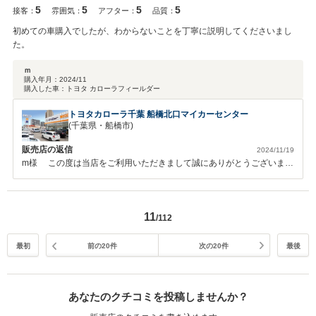
5
5
5
5
接客：
雰囲気：
アフター：
品質：
初めての車購入でしたが、わからないことを丁寧に説明してくださいまし
た。
ｍ
購入年月：
2024/11
購入した車：
トヨタ カローラフィールダー
トヨタカローラ千葉 船橋北口マイカーセンター
(千葉県・船橋市)
販売店の返信
2024/11/19
m様 この度は当店をご利用いただきまして誠にありがとうございまし
た。 初めてのお車選びのお手伝いをさせていただけて大変嬉しく思っ
ております。 ご不明な点やお困りの事がございましたらお気軽にお問
い合わせくださいね。 今後とも末永いお付き合いの程、どうぞよろし
11
くお願いいたします。 お忙しいところステキな口コミをお寄せいただ
/112
きありがとうございました。
最初
前の20件
次の20件
最後
あなたのクチコミを投稿しませんか？