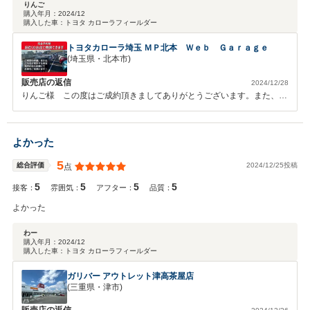
りんご
購入年月：
2024/12
購入した車：
トヨタ カローラフィールダー
トヨタカローラ埼玉 ＭＰ北本 Ｗｅｂ Ｇａｒａｇｅ
(埼玉県・北本市)
販売店の返信
2024/12/28
りんご様 この度はご成約頂きましてありがとうございます。また、こ
のような高い評価いただき誠にありがとうございます。何かお車に関し
てお困りごとがあればお気軽にスタッフまでお問い合わせください。こ
れからも宜しくお願い致します。
よかった
5
2024/12/25投稿
総合評価
点
5
5
5
5
接客：
雰囲気：
アフター：
品質：
よかった
わー
購入年月：
2024/12
購入した車：
トヨタ カローラフィールダー
ガリバー アウトレット津高茶屋店
(三重県・津市)