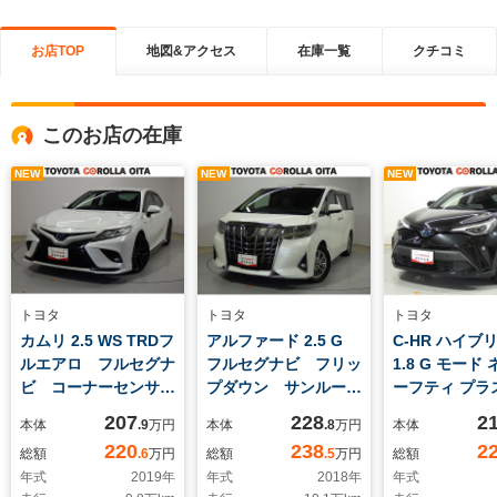
お店TOP
地図&アクセス
在庫一覧
クチコミ
このお店の在庫
NEW
NEW
NEW
トヨタ
トヨタ
トヨタ
カムリ 2.5 WS TRDフ
アルファード 2.5 G
C-HR ハイブ
ルエアロ フルセグナ
フルセグナビ フリッ
1.8 G モード 
ビ コーナーセンサ
プダウン サンルー
ーフティ プラ
ー LEDヘッドライ
フ バックモニター
スプレイオー
207
228
2
本体
.9
万円
本体
.8
万円
本体
ト ETC スマートキ
電動リヤゲート コー
マルチビュー
220
238
2
総額
.6
万円
総額
.5
万円
総額
ー
ナーセンサー シート
ー コーナー
年式
2019
年
年式
2018
年
年式
エアコン LEDヘッド
ー シートヒ