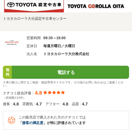
トヨタカローラ大分認定中古車センター
営業時間
09:30～18:00
定休日
毎週月曜日／火曜日
法人名
トヨタカローラ大分株式会社
無
電話する
料
※車の購入に関するご相談・確認専用ダイヤルです。その他のお問い合わせはご遠慮くださ
い。
4.8
クチコミ総合評価：
（投稿数123件）
4.8
4.7
4.8
4.7
接客 :
雰囲気 :
アフター :
品質 :
この販売店で購入された方のクチコミでは
「
接客の満足度
」が特に評価されています