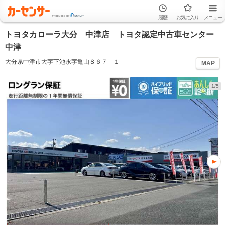
履歴
お気に入り
メニュー
トヨタカローラ大分 中津店 トヨタ認定中古車センター
中津
大分県中津市大字下池永字亀山８６７－１
MAP
1/5