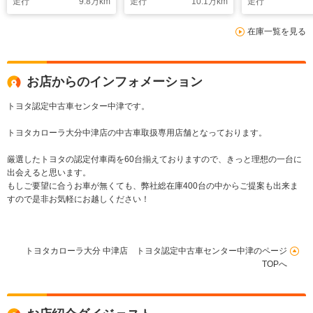
走行
9.8
万km
走行
10.1
万km
走行
ライト 両側電動スラ
LEDヘッド
イド ETC 電源コン
ETC スマ
在庫一覧を見る
セント
ブラインドス
ニター
お店からのインフォメーション
トヨタ認定中古車センター中津です。
トヨタカローラ大分中津店の中古車取扱専用店舗となっております。
厳選したトヨタの認定付車両を60台揃えておりますので、きっと理想の一台に
出会えると思います。
もしご要望に合うお車が無くても、弊社総在庫400台の中からご提案も出来ま
すので是非お気軽にお越しください！
トヨタカローラ大分 中津店 トヨタ認定中古車センター中津のページ
TOPへ