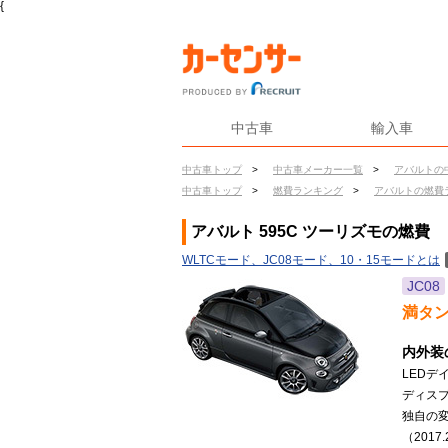
{
中古車
輸入車
中古車トップ
>
中古車メーカー一覧
>
アバルトの
中古車トップ
>
燃費ランキング
>
アバルトの燃費
アバルト 595C ツーリズモの燃費
WLTCモード、JC08モード、10・15モードとは
JC08
満タ
内外装
LED
ディス
独自の
（2017