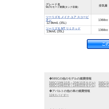
グレード名
排気量
WLTCモード燃費(タンク容量)
ツーリズモ メイク ユア スコーピ
オン
1368cc
12.9km/L (35L)
ツーリズモ MT リミテッド
1368cc
13km/L (35L)
こ
◆595Cの他のモデルの燃費情報
595C(19年10月～20年10月モデル)
595C
595C(14年02月～14年03月モデル)
595C
◆アバルトの他の車の燃費情報
124スパイダー