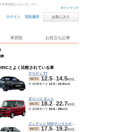
・中古車情報ならカーセンサー
サイトマップ
ログイン
閲覧履歴
お気に入り
車買取
お役立ち記事
費
燃費
595Cとよく比較されている車
アウディ TT
12.5
14.5
WLTC
～
km/L
※ JC08モード
12.5
～
16.6
km/L
ダイハツ タント
18.2
22.7
WLTC
～
km/L
※ JC08モード
20.8
～
28
km/L
フィアット 500(チンクエチェント)
17.5
19.2
WLTC
～
km/L