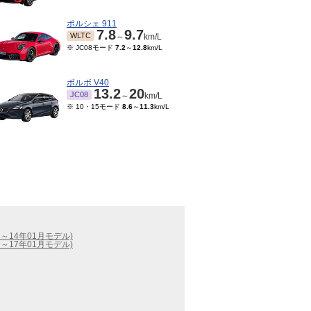
ポルシェ 911
7.8
9.7
WLTC
～
km/L
※ JC08モード
7.2
～
12.8
km/L
ボルボ V40
13.2
20
JC08
～
km/L
※ 10・15モード
8.6
～
11.3
km/L
2月～14年01月モデル)
3月～17年01月モデル)