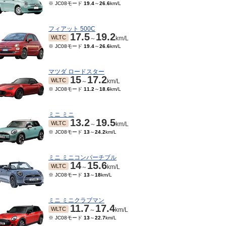
※ JC08モード
19.4
～
26.6
km/L
フィアット 500C
17.5
19.2
WLTC
～
km/L
※ JC08モード
19.4
～
26.6
km/L
マツダ ロードスター
15
17.2
WLTC
～
km/L
※ JC08モード
11.2
～
18.6
km/L
ミニ ミニ
13.2
19.5
WLTC
～
km/L
※ JC08モード
13
～
24.2
km/L
ミニ ミニコンバーチブル
14
15.6
WLTC
～
km/L
※ JC08モード
13
～
18
km/L
ミニ ミニクラブマン
11.7
17.4
WLTC
～
km/L
※ JC08モード
13
～
22.7
km/L