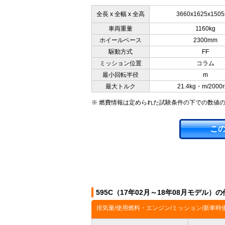
全長 x 全幅 x 全高
3660x1625x150
車両重量
1160kg
ホイールベース
2300mm
駆動方式
FF
ミッション位置
コラム
最小回転半径
m
最大トルク
21.4kg・m/2000
※ 燃費情報は定められた試験条件の下での数値
こ
595C（17年02月～18年08月モデル）
排気量/使用燃料・エンジン/ミッション/新車時