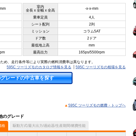
室内
5mm
-x-x-mm
全長 x 全幅 x 全高
乗車定員
4人
シート配列
2列
ミッション
コラム5AT
ドア数
2ドア
最低地上高
mm
rpm
最高出力
165ps/5500rpm
のため、走行条件等により実際の燃料消費率は異なります。
595C ツーリズモのカタログ情報を見る
595C ツーリズモの相場を見る
のグレードの中古車を探す
595C ツーリズモの燃費・トップヘ
の他のグレード
価格
駆動方式/最大出力/過給器/生産期間/燃費性能