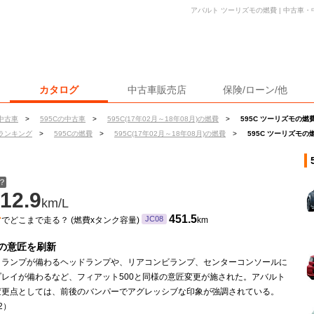
アバルト ツーリズモの燃費 | 中古車
カタログ
中古車販売店
保険/ローン/他
中古車
>
595Cの中古車
>
595C(17年02月～18年08月)の燃費
>
595C ツーリズモの燃
ランキング
>
595Cの燃費
>
595C(17年02月～18年08月)の燃費
>
595C ツーリズモの
？
12.9
km/L
ン
451.5
JC08
でどこまで走る？ (燃費xタンク容量)
km
の意匠を刷新
デイランプが備わるヘッドランプや、リアコンビランプ、センターコンソールに
プレイが備わるなど、フィアット500と同様の意匠変更が施された。アバルト
変更点としては、前後のバンパーでアグレッシブな印象が強調されている。
.2）