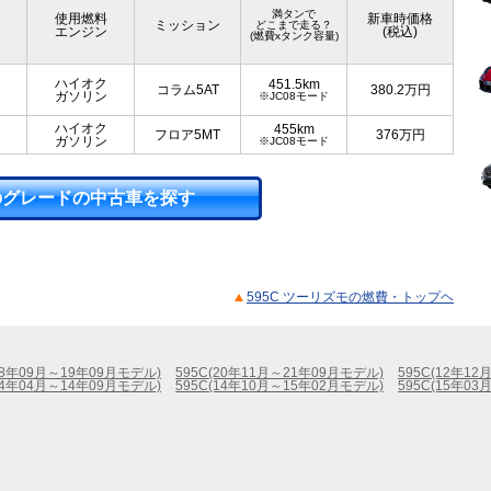
満タンで
使用燃料
新車時価格
ミッション
どこまで走る？
エンジン
(税込)
(燃費xタンク容量)
ハイオク
451.5km
コラム5AT
380.2
万円
ガソリン
※JC08モード
ハイオク
455km
フロア5MT
376
万円
ガソリン
※JC08モード
のグレードの中古車を探す
595C ツーリズモの燃費・トップヘ
(18年09月～19年09月モデル)
595C(20年11月～21年09月モデル)
595C(12年1
(14年04月～14年09月モデル)
595C(14年10月～15年02月モデル)
595C(15年0