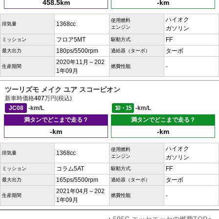
458.5km
-km
ハイオク
使用燃料
1368cc
排気量
エンジン
ガソリン
フロア5MT
FF
ミッション
駆動方式
180ps/5500rpm
ターボ
最大出力
過給器（ターボ）
2020年11月～202
-
生産期間
燃費性能
1年09月
ツーリズモ メイク ユア スコーピオン
新車時価格
407
万円(税込)
JC08
-km/L
10・15
-km/L
満タンでどこまで走る？
満タンでどこまで走る？
-km
-km
ハイオク
使用燃料
1368cc
排気量
エンジン
ガソリン
コラム5AT
FF
ミッション
駆動方式
165ps/5500rpm
ターボ
最大出力
過給器（ターボ）
2021年04月～202
-
生産期間
燃費性能
1年09月