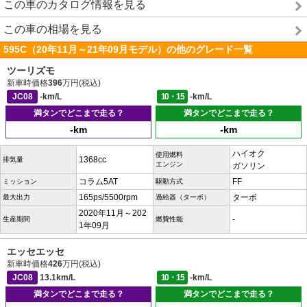
この車のカタログ情報を見る
この車の相場を見る
595C（20年11月～21年09月モデル）の他のグレード一覧
ツーリズモ
新車時価格
396
万円(税込)
JC08
-km/L
10・15
-km/L
満タンでどこまで走る？
満タンでどこまで走る？
-km
-km
ハイオク
使用燃料
1368cc
排気量
エンジン
ガソリン
コラム5AT
FF
ミッション
駆動方式
165ps/5500rpm
ターボ
最大出力
過給器（ターボ）
2020年11月～202
-
生産期間
燃費性能
1年09月
エッセエッセ
新車時価格
426
万円(税込)
JC08
13.1km/L
10・15
-km/L
満タンでどこまで走る？
満タンでどこまで走る？