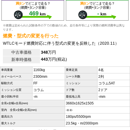
満タン
でどこまで走る？
満タン
でどこまで走る？
（燃費×タンク容量）
（燃費×タンク容量）
469
-
km
km
※燃費は定められた試験条件の下での数値のため、走行条件等により実際の燃料消費率は異な
ります。
燃費・型式の変更を行った
WTLCモード燃費対応に伴う型式の変更を反映した（2020.11）
中古車価格
348
万円
443
万円(税込)
新車時価格
1160kg
4名
車両重量
乗車定員
2300mm
2列
ホイールベース
シート列数
FF
コラム5AT
駆動方式
ミッション
コラム
2ドア
ミッション位置
ドア数
-m
-mm
最小回転半径
最低地上高
3660x1625x1505
全長x全幅x全高(mm)
-x-x-
室内 全長x全幅x全高(mm)
180ps/5500rpm
最高出力
23.5kg・m/2000rpm
最大トルク